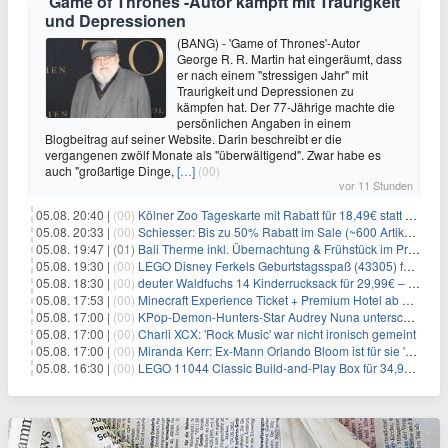
'Game of Thrones'-Autor kämpft mit Traurigkeit
und Depressionen
(BANG) - 'Game of Thrones'-Autor
George R. R. Martin hat eingeräumt, dass
er nach einem "stressigen Jahr" mit
Traurigkeit und Depressionen zu
kämpfen hat. Der 77-Jährige machte die
persönlichen Angaben in einem
Blogbeitrag auf seiner Website. Darin beschreibt er die
vergangenen zwölf Monate als "überwältigend". Zwar habe es
auch "großartige Dinge,
[…]
(00)
vor 11 Stunden
05.08. 20:40 |
(00)
Kölner Zoo Tageskarte mit Rabatt für 18,49€ statt 29,50€ – einlösbar bis Dezember
05.08. 20:33 |
(00)
Schiesser: Bis zu 50% Rabatt im Sale (~600 Artikel zur Auswahl)
05.08. 19:47 |
(01)
Bali Therme inkl. Übernachtung & Frühstück im Premium Hotel (Bad Oeynhausen) ab 89€ p.P.
05.08. 19:30 |
(00)
LEGO Disney Ferkels Geburtstagsspaß (43305) für 29,10€
05.08. 18:30 |
(00)
deuter Waldfuchs 14 Kinderrucksack für 29,99€ – Amber-maple
05.08. 17:53 |
(00)
Minecraft Experience Ticket + Premium Hotel ab 59€ p.P.
05.08. 17:00 |
(00)
KPop-Demon-Hunters-Star Audrey Nuna unterschreibt bei Republic Records
05.08. 17:00 |
(00)
Charli XCX: 'Rock Music' war nicht ironisch gemeint
05.08. 17:00 |
(00)
Miranda Kerr: Ex-Mann Orlando Bloom ist für sie 'wie ein Bruder'
05.08. 16:30 |
(00)
LEGO 11044 Classic Build-and-Play Box für 34,99€ – 750 Teile