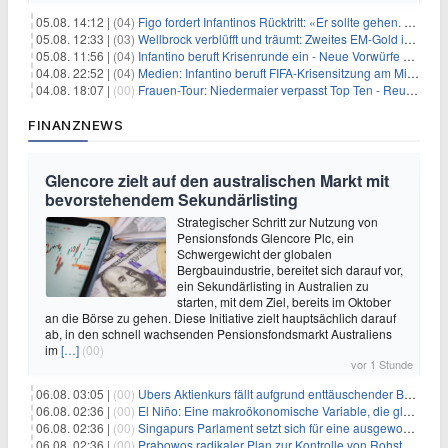
05.08. 14:12 |
(04)
Figo fordert Infantinos Rücktritt: «Er sollte gehen. Jetzt»
05.08. 12:33 |
(03)
Wellbrock verblüfft und träumt: Zweites EM-Gold in Paris
05.08. 11:56 |
(04)
Infantino beruft Krisenrunde ein - Neue Vorwürfe gegen FIFA
04.08. 22:52 |
(04)
Medien: Infantino beruft FIFA-Krisensitzung am Mittwoch ein
04.08. 18:07 |
(00)
Frauen-Tour: Niedermaier verpasst Top Ten - Reusser siegt
FINANZNEWS
Glencore zielt auf den australischen Markt mit
bevorstehendem Sekundärlisting
Strategischer Schritt zur Nutzung von
Pensionsfonds Glencore Plc, ein
Schwergewicht der globalen
Bergbauindustrie, bereitet sich darauf vor,
ein Sekundärlisting in Australien zu
starten, mit dem Ziel, bereits im Oktober
an die Börse zu gehen. Diese Initiative zielt hauptsächlich darauf
ab, in den schnell wachsenden Pensionsfondsmarkt Australiens
im
[…]
(00)
vor 1 Stunde
06.08. 03:05 |
(00)
Ubers Aktienkurs fällt aufgrund enttäuschender Buchungsprognose
06.08. 02:36 |
(00)
El Niño: Eine makroökonomische Variable, die globale Wirtschaftslandschaften umgestaltet
06.08. 02:36 |
(00)
Singapurs Parlament setzt sich für eine ausgewogene wirtschaftliche Zukunft ein
06.08. 02:36 |
(00)
Prabowos radikaler Plan zur Kontrolle von Rohstoffexporten steht vor konkurrierenden Visionen