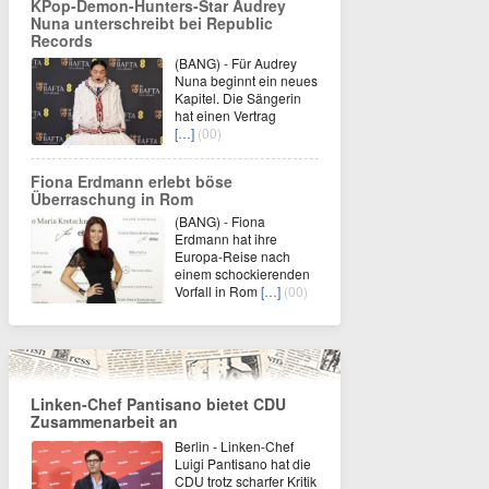
KPop-Demon-Hunters-Star Audrey
Nuna unterschreibt bei Republic
Records
(BANG) - Für Audrey
Nuna beginnt ein neues
Kapitel. Die Sängerin
hat einen Vertrag
[…]
(00)
Fiona Erdmann erlebt böse
Überraschung in Rom
(BANG) - Fiona
Erdmann hat ihre
Europa-Reise nach
einem schockierenden
Vorfall in Rom
[…]
(00)
Linken-Chef Pantisano bietet CDU
Zusammenarbeit an
Berlin - Linken-Chef
Luigi Pantisano hat die
CDU trotz scharfer Kritik