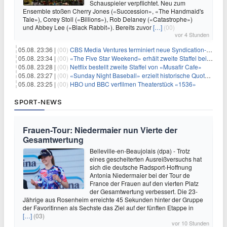
Schauspieler verpflichtet. Neu zum
Ensemble stoßen Cherry Jones («Succession», «The Handmaid's
Tale»), Corey Stoll («Billions»), Rob Delaney («Catastrophe»)
und Abbey Lee («Black Rabbit»). Bereits zuvor
[…]
(00)
vor 4 Stunden
05.08. 23:36 |
(00)
CBS Media Ventures terminiert neue Syndication-Formate
05.08. 23:34 |
(00)
«The Five Star Weekend» erhält zweite Staffel bei Peacock
05.08. 23:28 |
(00)
Netflix bestellt zweite Staffel von «Musafir Cafe»
05.08. 23:27 |
(00)
«Sunday Night Baseball» erzielt historische Quotenserie für NBC
05.08. 23:25 |
(00)
HBO und BBC verfilmen Theaterstück «1536»
SPORT-NEWS
Frauen-Tour: Niedermaier nun Vierte der
Gesamtwertung
Belleville-en-Beaujolais (dpa) - Trotz
eines gescheiterten Ausreißversuchs hat
sich die deutsche Radsport-Hoffnung
Antonia Niedermaier bei der Tour de
France der Frauen auf den vierten Platz
der Gesamtwertung verbessert. Die 23-
Jährige aus Rosenheim erreichte 45 Sekunden hinter der Gruppe
der Favoritinnen als Sechste das Ziel auf der fünften Etappe in
[…]
(03)
vor 10 Stunden