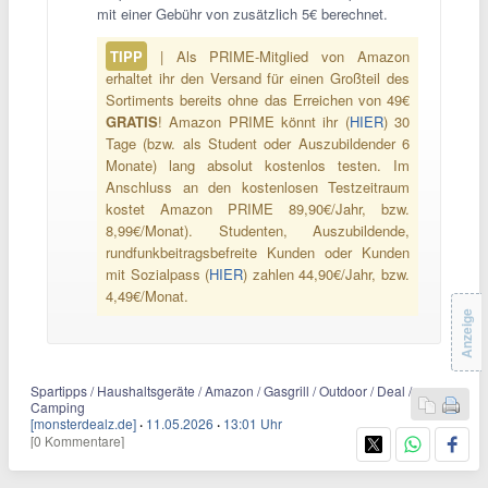
mit einer Gebühr von zusätzlich 5€ berechnet.
TIPP
| Als PRIME-Mitglied von Amazon
erhaltet ihr den Versand für einen Großteil des
Sortiments bereits ohne das Erreichen von 49€
GRATIS
! Amazon PRIME könnt ihr (
HIER
) 30
Tage (bzw. als Student oder Auszubildender 6
Monate) lang absolut kostenlos testen. Im
Anschluss an den kostenlosen Testzeitraum
kostet Amazon PRIME 89,90€/Jahr, bzw.
8,99€/Monat). Studenten, Auszubildende,
rundfunkbeitragsbefreite Kunden oder Kunden
mit Sozialpass (
HIER
) zahlen 44,90€/Jahr, bzw.
4,49€/Monat.
Anzeige
Spartipps / Haushaltsgeräte / Amazon / Gasgrill / Outdoor / Deal /
Camping
[monsterdealz.de]
·
11.05.2026
·
13:01 Uhr
[0 Kommentare]