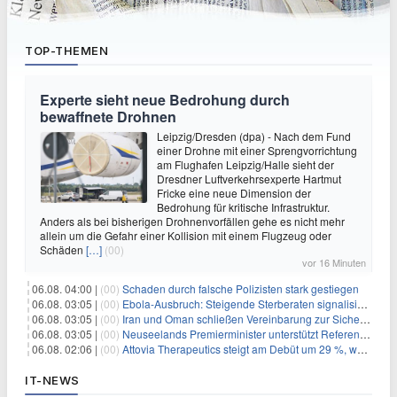
TOP-THEMEN
Experte sieht neue Bedrohung durch
bewaffnete Drohnen
Leipzig/Dresden (dpa) - Nach dem Fund
einer Drohne mit einer Sprengvorrichtung
am Flughafen Leipzig/Halle sieht der
Dresdner Luftverkehrsexperte Hartmut
Fricke eine neue Dimension der
Bedrohung für kritische Infrastruktur.
Anders als bei bisherigen Drohnenvorfällen gehe es nicht mehr
allein um die Gefahr einer Kollision mit einem Flugzeug oder
Schäden
[…]
(00)
vor 16 Minuten
06.08. 04:00 |
(00)
Schaden durch falsche Polizisten stark gestiegen
06.08. 03:05 |
(00)
Ebola-Ausbruch: Steigende Sterberaten signalisieren dringenden Bedarf an verbesserter Gesundheitsinfrastruktur
06.08. 03:05 |
(00)
Iran und Oman schließen Vereinbarung zur Sicherung des Schiffsverkehrs durch die Straße von Hormuz
06.08. 03:05 |
(00)
Neuseelands Premierminister unterstützt Referendum über das Wahlsystem: Ein Schritt in Richtung verbesserter demokratischer Beteiligung
06.08. 02:06 |
(00)
Attovia Therapeutics steigt am Debüt um 29 %, was starkes Investorenvertrauen in biotechnologische Innovation signalisiert
IT-NEWS