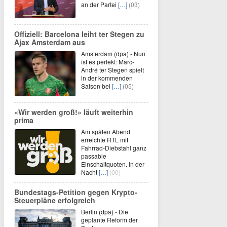
an der Partei
[…]
(03)
Offiziell: Barcelona leiht ter Stegen zu
Ajax Amsterdam aus
Amsterdam (dpa) - Nun
ist es perfekt: Marc-
André ter Stegen spielt
in der kommenden
Saison bei
[…]
(05)
«Wir werden groß!» läuft weiterhin
prima
Am späten Abend
erreichte RTL mit
Fahrrad-Diebstahl ganz
passable
Einschaltquoten. In der
Nacht
[…]
(00)
Bundestags-Petition gegen Krypto-
Steuerpläne erfolgreich
Berlin (dpa) - Die
geplante Reform der