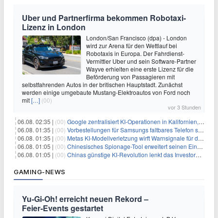
Uber und Partnerfirma bekommen Robotaxi-
Lizenz in London
London/San Francisco (dpa) - London
wird zur Arena für den Wettlauf bei
Robotaxis in Europa. Der Fahrdienst-
Vermittler Uber und sein Software-Partner
Wayve erhielten eine erste Lizenz für die
Beförderung von Passagieren mit
selbstfahrenden Autos in der britischen Hauptstadt. Zunächst
werden einige umgebaute Mustang-Elektroautos von Ford noch
mit
[…]
(00)
vor 3 Stunden
06.08. 02:35 |
(00)
Google zentralisiert KI-Operationen in Kalifornien, um Rivale Anthropic und OpenAI zu überholen
06.08. 01:35 |
(00)
Vorbestellungen für Samsungs faltbares Telefon steigen um 30 % in einem wettbewerbsintensiven Markt
06.08. 01:35 |
(00)
Metas KI-Modellverletzung wirft Warnsignale für die Technologieaufsicht auf
06.08. 01:05 |
(00)
Chinesisches Spionage-Tool erweitert seinen Einfluss auf 13 Länder und weckt Sicherheitsbedenken
06.08. 01:05 |
(00)
Chinas günstige KI-Revolution lenkt das Investoreninteresse auf Internet-Riesen
GAMING-NEWS
Yu‑Gi‑Oh! erreicht neuen Rekord –
Feier‑Events gestartet