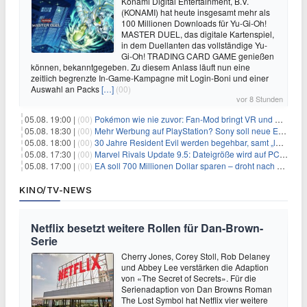
Konami Digital Entertainment, B.V.
(KONAMI) hat heute insgesamt mehr als
100 Millionen Downloads für Yu-Gi-Oh!
MASTER DUEL, das digitale Kartenspiel,
in dem Duellanten das vollständige Yu-
Gi-Oh! TRADING CARD GAME genießen
können, bekanntgegeben. Zu diesem Anlass läuft nun eine
zeitlich begrenzte In-Game-Kampagne mit Login-Boni und einer
Auswahl an Packs
[…]
(00)
vor 8 Stunden
05.08. 19:00 |
(00)
Pokémon wie nie zuvor: Fan-Mod bringt VR und Ego-Perspektive nach Kanto
05.08. 18:30 |
(00)
Mehr Werbung auf PlayStation? Sony soll neue Einnahmequellen prüfen
05.08. 18:00 |
(00)
30 Jahre Resident Evil werden begehbar, samt „lebensgroßem Leon“
05.08. 17:30 |
(00)
Marvel Rivals Update 9.5: Dateigröße wird auf PC und Konsolen deutlich reduziert
05.08. 17:00 |
(00)
EA soll 700 Millionen Dollar sparen – droht nach der Übernahme die nächste Entlassungswelle?
KINO/TV-NEWS
Netflix besetzt weitere Rollen für Dan-Brown-
Serie
Cherry Jones, Corey Stoll, Rob Delaney
und Abbey Lee verstärken die Adaption
von «The Secret of Secrets». Für die
Serienadaption von Dan Browns Roman
The Lost Symbol hat Netflix vier weitere