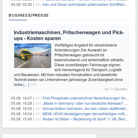
06.08. 02:35 |
(00)
Iran und Oman schmieden potenziellen Schifffahrtsvertrag im Hormuskanal
BUSINESS/PRESSE
Industriemaschinen, Pritschenwagen und Pick-
ups - Kosten sparen
Vielfältiges Angebot für verschiedene
Anforderungen Die Auswahl an
Pritschenwagen gebraucht ist
beeindruckend und wirtschaftlich attraktiv.
Diese zuverlässigen Fahrzeuge eignen
sich hervorragend für Transport, Logistik
und Bauwesen. Mit ihrer robusten Konstruktion und bewährter
Technik bieten sie Unternehmen jahrelange Zuverlässigkeit ohne
hohe
[…]
(00)
vor 11 Stunden
05.08. 16:47 |
(00)
First Phosphate unterzeichnet Vereinbarungen für nicht zu refundierende Zuwendungen in Höhe von 4,84 Mio. $ von der kanadischen Regierung für Straßeninfrastruktur und Stromübertragungsleitungen
05.08. 16:28 |
(00)
„Made in Germany“ oder nur deutsche Adresse? So erkennen Sie, wo Ihre Leiterplatten wirklich gefertigt werden
05.08. 16:05 |
(00)
Konzentration trainieren, wo das Leben stattfindet: Mobile EEG-Technologie bringt Neurofeedback in den Alltag
05.08. 16:04 |
(00)
MEW: nEHS-Versteigerungen benachteiligen mittelständische Unternehmen
05.08. 15:45 |
(00)
Reden ist Silber – Beziehung ist Gold! 11.08. Berlin – 18:30 Uhr