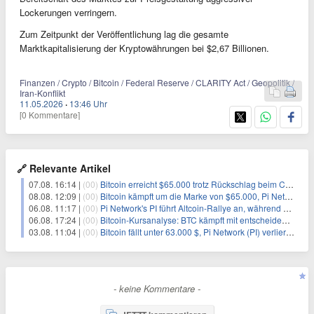
Lockerungen verringern.
Zum Zeitpunkt der Veröffentlichung lag die gesamte
Marktkapitalisierung der Kryptowährungen bei $2,67 Billionen.
Finanzen / Crypto / Bitcoin / Federal Reserve / CLARITY Act / Geopolitik /
Iran-Konflikt
11.05.2026
·
13:46 Uhr
[0 Kommentare]
🔗 Relevante Artikel
07.08. 16:14 |
(00)
Bitcoin erreicht $65.000 trotz Rückschlag beim CLARITY Act und fehlendem US-Iran-Abkommen
08.08. 12:09 |
(00)
Bitcoin kämpft um die Marke von $65.000, Pi Network gewinnt an Unterstützung
06.08. 11:17 |
(00)
Pi Network's PI führt Altcoin-Rallye an, während Bitcoin $65.000 anpeilt
06.08. 17:24 |
(00)
Bitcoin-Kursanalyse: BTC kämpft mit entscheidender $65K-Hürde, während sich ein Liquidationscluster aufbaut
03.08. 11:04 |
(00)
Bitcoin fällt unter 63.000 $, Pi Network (PI) verliert an Schwung
- keine Kommentare -