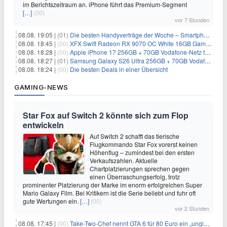
im Berichtszeitraum an. iPhone führt das Premium-Segment
[…]
(00)
vor 7 Stunden
08.08. 19:05 |
(01)
Die besten Handyverträge der Woche – Smartphone-Tarife & SIM-Only im Überblick
08.08. 18:45 |
(00)
XFX Swift Radeon RX 9070 OC White 16GB Gaming-Grafikkarte für 579€
08.08. 18:28 |
(00)
Apple iPhone 17 256GB + 70GB Vodafone-Netz für 34,99€/Monat (effektiv 6,41€/Monat)
08.08. 18:27 |
(01)
Samsung Galaxy S26 Ultra 256GB + 70GB Vodafone-Netz für 34,99€/Monat (effektiv 4,74€/Monat)
08.08. 18:24 |
(00)
Die besten Deals in einer Übersicht
GAMING-NEWS
Star Fox auf Switch 2 könnte sich zum Flop
entwickeln
Auf Switch 2 schafft das tierische
Flugkommando Star Fox vorerst keinen
Höhenflug – zumindest bei den ersten
Verkaufszahlen. Aktuelle
Chartplatzierungen sprechen gegen
einen Überraschungserfolg, trotz
prominenter Platzierung der Marke im enorm erfolgreichen Super
Mario Galaxy Film. Bei Kritikern ist die Serie beliebt und fuhr oft
gute Wertungen ein.
[…]
(00)
vor 2 Stunden
08.08. 17:45 |
(00)
Take-Two-Chef nennt GTA 6 für 80 Euro ein „unglaubliches Schnäppchen“