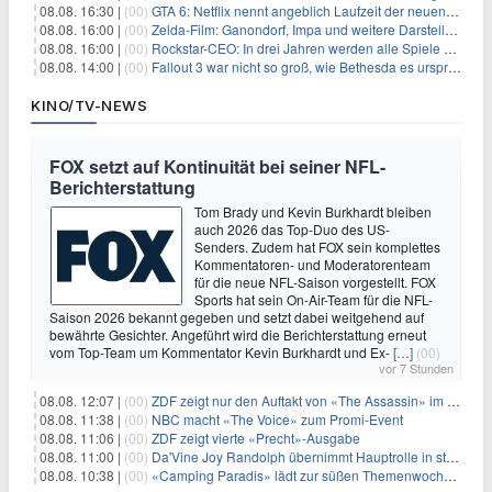
08.08. 16:30 |
(00)
GTA 6: Netflix nennt angeblich Laufzeit der neuen Gameplay-Präsentation
08.08. 16:00 |
(00)
Zelda-Film: Ganondorf, Impa und weitere Darsteller sollen feststehen
08.08. 16:00 |
(00)
Rockstar-CEO: In drei Jahren werden alle Spiele gestreamt
08.08. 14:00 |
(00)
Fallout 3 war nicht so groß, wie Bethesda es ursprünglich wollte
KINO/TV-NEWS
FOX setzt auf Kontinuität bei seiner NFL-
Berichterstattung
Tom Brady und Kevin Burkhardt bleiben
auch 2026 das Top-Duo des US-
Senders. Zudem hat FOX sein komplettes
Kommentatoren- und Moderatorenteam
für die neue NFL-Saison vorgestellt. FOX
Sports hat sein On-Air-Team für die NFL-
Saison 2026 bekannt gegeben und setzt dabei weitgehend auf
bewährte Gesichter. Angeführt wird die Berichterstattung erneut
vom Top-Team um Kommentator Kevin Burkhardt und Ex-
[…]
(00)
vor 7 Stunden
08.08. 12:07 |
(00)
ZDF zeigt nur den Auftakt von «The Assassin» im Fernsehen
08.08. 11:38 |
(00)
NBC macht «The Voice» zum Promi-Event
08.08. 11:06 |
(00)
ZDF zeigt vierte «Precht»-Ausgabe
08.08. 11:00 |
(00)
Da'Vine Joy Randolph übernimmt Hauptrolle in starbesetzter schwarzer Komödie
08.08. 10:38 |
(00)
«Camping Paradis» lädt zur süßen Themenwoche ein