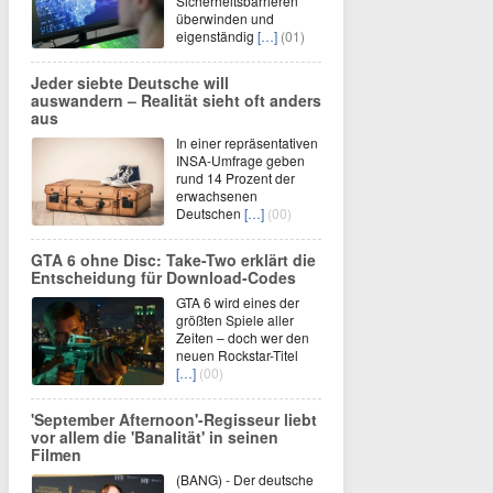
Sicherheitsbarrieren
überwinden und
eigenständig
[…]
(01)
Jeder siebte Deutsche will
auswandern – Realität sieht oft anders
aus
In einer repräsentativen
INSA-Umfrage geben
rund 14 Prozent der
erwachsenen
Deutschen
[…]
(00)
GTA 6 ohne Disc: Take-Two erklärt die
Entscheidung für Download-Codes
GTA 6 wird eines der
größten Spiele aller
Zeiten – doch wer den
neuen Rockstar-Titel
[…]
(00)
'September Afternoon'-Regisseur liebt
vor allem die 'Banalität' in seinen
Filmen
(BANG) - Der deutsche