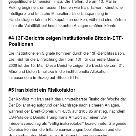
geopolitische Dimension hinzu. Die Treffen, die am 13. Mai in
Peking beginnen, umfassen Themen wie Iran, Taiwan, künstliche
Intelligenz und kritische Mineralien. Eine Entspannung in
Handelsfragen könnte Risikoprämien senken, während eine härtere
Linie die Volatilität bei hochriskanten Anlagen erhöhen könnte.
#4 13F-Berichte zeigen institutionelle Bitcoin-ETF-
Positionen
Die institutionellen Signale kommen durch die 13F-Berichtssaison.
Die Frist für die Einreichung der Form 13F für das erste Quartal
2026 ist der 15. Mai. Diese Berichte zeigen die Bestände zum 31.
März und bieten Einblicke in die institutionelle Allokation,
insbesondere in Bezug auf Bitcoin-ETFs.
#5 Iran bleibt ein Risikofaktor
Der Konflikt mit Iran stellt das unmittelbarste Risiko der Woche dar.
Der Dollar stieg aufgrund der Nachfrage nach sicheren Anlagen,
während der Brent-Ölpreis um 4,5% auf $105,85 anstieg, nachdem
US-Präsident Donald Trump Irans Antwort auf einen US-
Friedensvorschlag als "völlig inakzeptabel" bezeichnete. Steigende
Ölpreise könnten die Inflationserwartungen beeinflussen und die
Bereitschaft des Marktes zur Preisgestaltung aggressiver