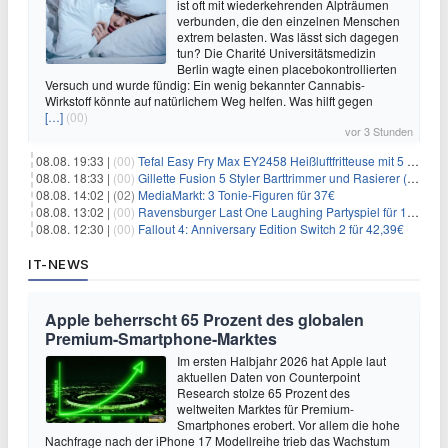
ist oft mit wiederkehrenden Alpträumen
verbunden, die den einzelnen Menschen
extrem belasten. Was lässt sich dagegen
tun? Die Charité Universitätsmedizin
Berlin wagte einen placebokontrollierten
Versuch und wurde fündig: Ein wenig bekannter Cannabis-
Wirkstoff könnte auf natürlichem Weg helfen. Was hilft gegen
[…]
(00)
vor 3 Stunden
08.08. 19:33 |
(00)
Tefal Easy Fry Max EY2458 Heißluftfritteuse mit 5 Litern für 64,99€
08.08. 18:33 |
(00)
Gillette Fusion 5 Styler Barttrimmer und Rasierer (All in One) für 16€
08.08. 14:02 |
(02)
MediaMarkt: 3 Tonie-Figuren für 37€
08.08. 13:02 |
(00)
Ravensburger Last One Laughing Partyspiel für 14,04€
08.08. 12:30 |
(00)
Fallout 4: Anniversary Edition Switch 2 für 42,39€
IT-NEWS
Apple beherrscht 65 Prozent des globalen
Premium-Smartphone-Marktes
Im ersten Halbjahr 2026 hat Apple laut
aktuellen Daten von Counterpoint
Research stolze 65 Prozent des
weltweiten Marktes für Premium-
Smartphones erobert. Vor allem die hohe
Nachfrage nach der iPhone 17 Modellreihe trieb das Wachstum