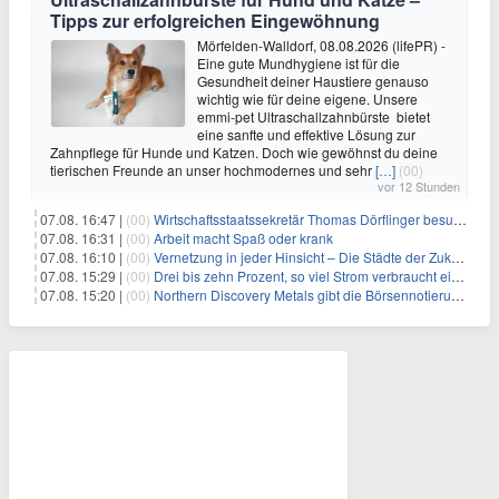
Tipps zur erfolgreichen Eingewöhnung
Mörfelden-Walldorf, 08.08.2026 (lifePR) -
Eine gute Mundhygiene ist für die
Gesundheit deiner Haustiere genauso
wichtig wie für deine eigene. Unsere
emmi-pet Ultraschallzahnbürste bietet
eine sanfte und effektive Lösung zur
Zahnpflege für Hunde und Katzen. Doch wie gewöhnst du deine
tierischen Freunde an unser hochmodernes und sehr
[…]
(00)
vor 12 Stunden
07.08. 16:47 |
(00)
Wirtschaftsstaatssekretär Thomas Dörflinger besucht Handwerksbetrieb im Kammerbezirk Freiburg
07.08. 16:31 |
(00)
Arbeit macht Spaß oder krank
07.08. 16:10 |
(00)
Vernetzung in jeder Hinsicht – Die Städte der Zukunft sind grün-blau
07.08. 15:29 |
(00)
Drei bis zehn Prozent, so viel Strom verbraucht ein Aufzug im Gebäude
07.08. 15:20 |
(00)
Northern Discovery Metals gibt die Börsennotierung an der Frankfurter Wertpapierbörse bekannt