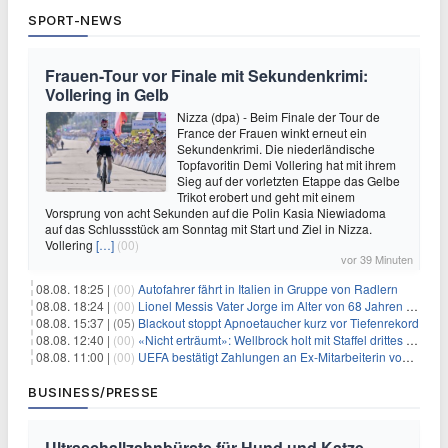
SPORT-NEWS
Frauen-Tour vor Finale mit Sekundenkrimi:
Vollering in Gelb
Nizza (dpa) - Beim Finale der Tour de
France der Frauen winkt erneut ein
Sekundenkrimi. Die niederländische
Topfavoritin Demi Vollering hat mit ihrem
Sieg auf der vorletzten Etappe das Gelbe
Trikot erobert und geht mit einem
Vorsprung von acht Sekunden auf die Polin Kasia Niewiadoma
auf das Schlussstück am Sonntag mit Start und Ziel in Nizza.
Vollering
[…]
(00)
vor 39 Minuten
08.08. 18:25 |
(00)
Autofahrer fährt in Italien in Gruppe von Radlern
08.08. 18:24 |
(00)
Lionel Messis Vater Jorge im Alter von 68 Jahren gestorben
08.08. 15:37 |
(05)
Blackout stoppt Apnoetaucher kurz vor Tiefenrekord
08.08. 12:40 |
(00)
«Nicht erträumt»: Wellbrock holt mit Staffel drittes EM-Gold
08.08. 11:00 |
(00)
UEFA bestätigt Zahlungen an Ex-Mitarbeiterin von Infantino
BUSINESS/PRESSE
Ultraschallzahnbürste für Hund und Katze –