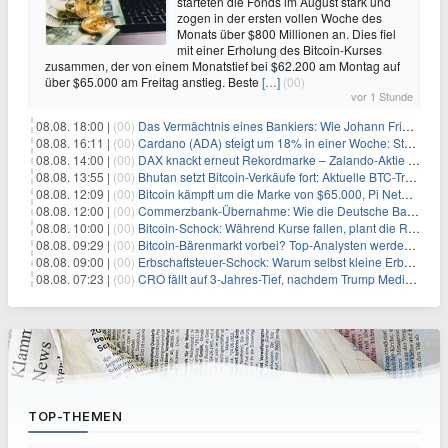
starteten die Fonds im August stark und
zogen in der ersten vollen Woche des
Monats über $800 Millionen an. Dies fiel
mit einer Erholung des Bitcoin-Kurses
zusammen, der von einem Monatstief bei $62.200 am Montag auf
über $65.000 am Freitag anstieg. Beste
[…]
(00)
vor 1 Stunde
08.08. 18:00 |
(00)
Das Vermächtnis eines Bankiers: Wie Johann Friedrich Städel sein Imperium unsterblich machte
08.08. 16:11 |
(00)
Cardano (ADA) steigt um 18% in einer Woche: Steht ein Kurs von $0,30 bevor?
08.08. 14:00 |
(00)
DAX knackt erneut Rekordmarke – Zalando-Aktie crasht nach Quartalszahlen
08.08. 13:55 |
(00)
Bhutan setzt Bitcoin-Verkäufe fort: Aktuelle BTC-Transaktionen
08.08. 12:09 |
(00)
Bitcoin kämpft um die Marke von $65.000, Pi Network gewinnt an Unterstützung
08.08. 12:00 |
(00)
Commerzbank-Übernahme: Wie die Deutsche Bank im Schatten zum großen Gewinner wird
08.08. 10:00 |
(00)
Bitcoin-Schock: Während Kurse fallen, plant die Regierung die Steuer-Bombe
08.08. 09:29 |
(00)
Bitcoin-Bärenmarkt vorbei? Top-Analysten werden optimistisch, aber die Geschichte sagt etwas anderes
08.08. 09:00 |
(00)
Erbschaftsteuer-Schock: Warum selbst kleine Erbschaften den Fiskus Millionen kosten
08.08. 07:23 |
(00)
CRO fällt auf 3-Jahres-Tief, nachdem Trump Media zwei große Crypto.com-Deals storniert
TOP-THEMEN