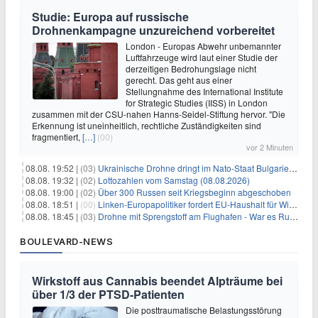
Studie: Europa auf russische
Drohnenkampagne unzureichend vorbereitet
London - Europas Abwehr unbemannter
Luftfahrzeuge wird laut einer Studie der
derzeitigen Bedrohungslage nicht
gerecht. Das geht aus einer
Stellungnahme des International Institute
for Strategic Studies (IISS) in London
zusammen mit der CSU-nahen Hanns-Seidel-Stiftung hervor. "Die
Erkennung ist uneinheitlich, rechtliche Zuständigkeiten sind
fragmentiert,
[…]
(00)
vor 2 Minuten
08.08. 19:52 |
(03)
Ukrainische Drohne dringt im Nato-Staat Bulgarien ein
08.08. 19:32 |
(02)
Lottozahlen vom Samstag (08.08.2026)
08.08. 19:00 |
(02)
Über 300 Russen seit Kriegsbeginn abgeschoben
08.08. 18:51 |
(00)
Linken-Europapolitiker fordert EU-Haushalt für Wirtschaftsumbau
08.08. 18:45 |
(03)
Drohne mit Sprengstoff am Flughafen - War es Russland?
BOULEVARD-NEWS
Wirkstoff aus Cannabis beendet Alpträume bei
über 1/3 der PTSD-Patienten
Die posttraumatische Belastungsstörung