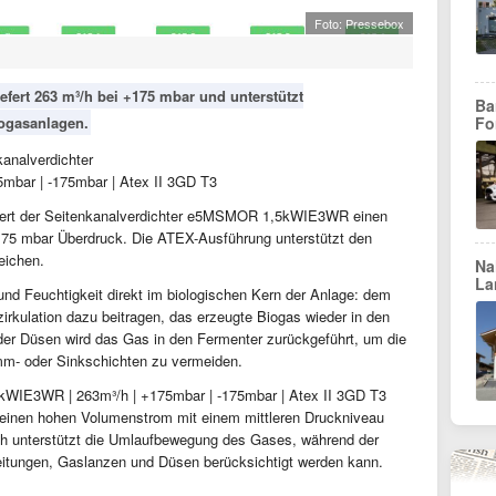
Foto: Pressebox
fert 263 m³/h bei +175 mbar und unterstützt
Ba
iogasanlagen.
Fo
analverdichter
bar | -175mbar | Atex II 3GD T3
iefert der Seitenkanalverdichter e5MSMOR 1,5kWIE3WR einen
175 mbar Überdruck. Die ATEX-Ausführung unterstützt den
eichen.
Na
La
nd Feuchtigkeit direkt im biologischen Kern der Anlage: dem
irkulation dazu beitragen, das erzeugte Biogas wieder in den
er Düsen wird das Gas in den Fermenter zurückgeführt, um die
m- oder Sinkschichten zu vermeiden.
kWIE3WR | 263m³/h | +175mbar | -175mbar | Atex II 3GD T3
er einen hohen Volumenstrom mit einem mittleren Druckniveau
/h unterstützt die Umlaufbewegung des Gases, während der
itungen, Gaslanzen und Düsen berücksichtigt werden kann.