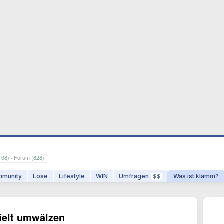
108
) · Forum (
628
)
munity
Lose
Lifestyle
WIN
Umfragen
Was ist klamm?
$$
ielt umwälzen