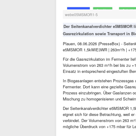
webe05MSMOR1-5
Der Seitenkanalverdichter e5MSMOR lie
Gasrezirkulation sowie Transport in B
Plauen, 08.06.2026 (PresseBox) - Seitenk
e5MSMOR 1,5kWIE3WR | 263m³/h | +175m
Für die Gasrezirkulation im Fermenter l
Volumenstrom von 263 m³/h bei bis zu +
Einsatz in entsprechend eingestuften Ber
In Biogasanlagen entstehen Prozessgas u
Fermenter. Dort kann eine gezielte Gasrez
Prozess einzubringen. Über Gaslanzen od
Mischung zu homogenisieren und Schwim
Der Seitenkanalverdichter e5MSMOR 1,5
eignet sich für diese Betrachtung, weil 
verbindet. Der Volumenstrom von 263 m³
mögliche Überdruck von +175 mbar für Le