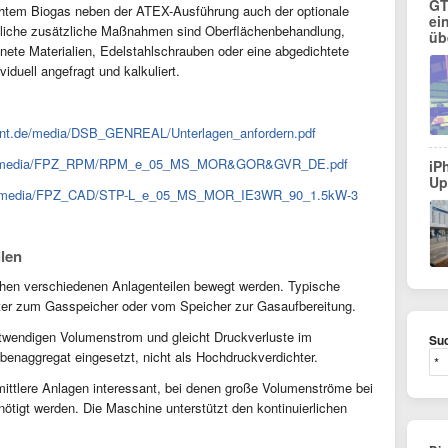
GT
chtem Biogas neben der ATEX-Ausführung auch der optionale
ei
gliche zusätzliche Maßnahmen sind Oberflächenbehandlung,
üb
gnete Materialien, Edelstahlschrauben oder eine abgedichtete
iduell angefragt und kalkuliert.
ent.de/media/DSB_GENREAL/Unterlagen_anfordern.pdf
.de/media/FPZ_RPM/RPM_e_05_MS_MOR&GOR&GVR_DE.pdf
iP
Up
de/media/FPZ_CAD/STP-L_e_05_MS_MOR_IE3WR_90_1.5kW-3
len
hen verschiedenen Anlagenteilen bewegt werden. Typische
ter zum Gasspeicher oder vom Speicher zur Gasaufbereitung.
otwendigen Volumenstrom und gleicht Druckverluste im
Suc
benaggregat eingesetzt, nicht als Hochdruckverdichter.
 mittlere Anlagen interessant, bei denen große Volumenströme bei
nötigt werden. Die Maschine unterstützt den kontinuierlichen