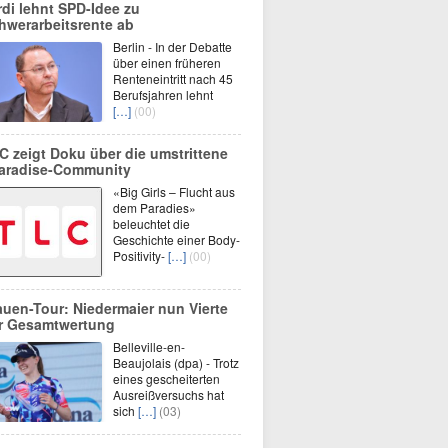
rdi lehnt SPD-Idee zu
hwerarbeitsrente ab
Berlin - In der Debatte
über einen früheren
Renteneintritt nach 45
Berufsjahren lehnt
[…]
(00)
C zeigt Doku über die umstrittene
aradise-Community
«Big Girls – Flucht aus
dem Paradies»
beleuchtet die
Geschichte einer Body-
Positivity-
[…]
(00)
auen-Tour: Niedermaier nun Vierte
r Gesamtwertung
Belleville-en-
Beaujolais (dpa) - Trotz
eines gescheiterten
Ausreißversuchs hat
sich
[…]
(03)