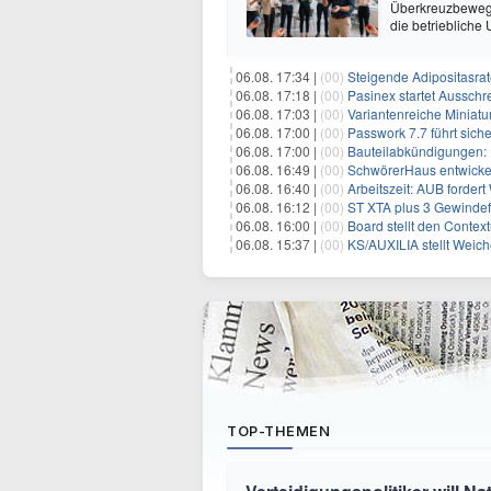
Überkreuzbewegun
die betriebliche
06.08. 17:34 |
(00)
Steigende Adipositasrate ze
06.08. 17:18 |
(00)
Pasinex startet Ausschreibung für ho
06.08. 17:03 |
(00)
Variantenreiche Miniatu
06.08. 17:00 |
(00)
Passwork 7.7 führt sich
06.08. 17:00 |
(00)
Bauteilabkündigungen: E
06.08. 16:49 |
(00)
SchwörerHaus entwickelt mit A
06.08. 16:40 |
(00)
Arbeitszeit: AUB forder
06.08. 16:12 |
(00)
ST XTA plus 3 Gewindefahrwer
06.08. 16:00 |
(00)
Board stellt den Contextual Decision La
06.08. 15:37 |
(00)
KS/AUXILIA stellt Weic
TOP-THEMEN