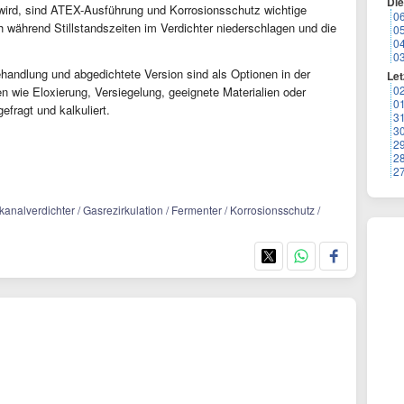
Di
wird, sind ATEX-Ausführung und Korrosionsschutz wichtige
0
 während Stillstandszeiten im Verdichter niederschlagen und die
0
0
0
handlung und abgedichtete Version sind als Optionen in der
Let
0
 wie Eloxierung, Versiegelung, geeignete Materialien oder
0
efragt und kalkuliert.
3
3
2
2
2
analverdichter / Gasrezirkulation / Fermenter / Korrosionsschutz /