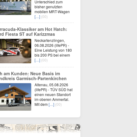
Unterschied zum
bisher genutzten
mobilen MRT-Wagen
[…]
(00)
rracuda-Klassiker am Hot Hatch:
rd Fiesta ST auf Karizzmas
Neckartenzlingen,
06.08.2026 (lifePR) -
Eine Leistung von 180
bis 200 PS bei einem
[…]
(00)
h am Kunden: Neue Basis im
ndkreis Garmisch-Partenkirchen
Altenau, 05.08.2026
(lifePR) - TÜV SÜD hat
einen neuen Standort
im oberen Ammertal.
Mit dem
[…]
(00)