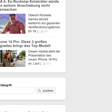
A 6: Ex-Rockstar-Entwickler würde
ne weitere Verschiebung nicht
erraschen
Obwohl Rockstar
Games derzeit
weiterhin am geplanten
Veröffentlichungstermin
für 19.
[…]
(00)
hone 18 Pro: Diese 3 großen
grades bringt das Top-Modell
Diesen Herbst steht die
Präsentation des
neuen iPhone 18 Pro
an. Laut
[…]
(00)
hbegriff
suchen