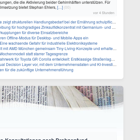
gen, die die Aktivierung beider Gehirnhälften unterstützen. Für
 Umsetzung bietet Stephan Ehlers,
[…]
(00)
vor 4 Stunden
igt strukturellen Handlungsbedarf bei der Ernährung schulpflichtiger Kinder
chgradiges Zinksulfidkonzentrat mit Germanium- und Silbergehalten und stellt ein Betriebsupdate bereit
rkupplungen für diverse Einsatzbereiche
eren Offline-Modus für Desktop- und Mobile-Apps ein
ine wachsende Gefahr für industrielle Elektroniksysteme
MD München gemeinsam Tiny-Living-Konzepte und erhalten dafür den New Living Award
t Wochenmodell statt starrer Tagesgrenze
k für Toyota GR Corolla entwickelt: Erstklassige Straßenlage in jeder Situation
yer vor, mit dem Unternehmensdaten und KI-Investitionen in intelligentere Geschäftsentscheidungen umgesetzt wer
hen für die zukünftige Unternehmensführung