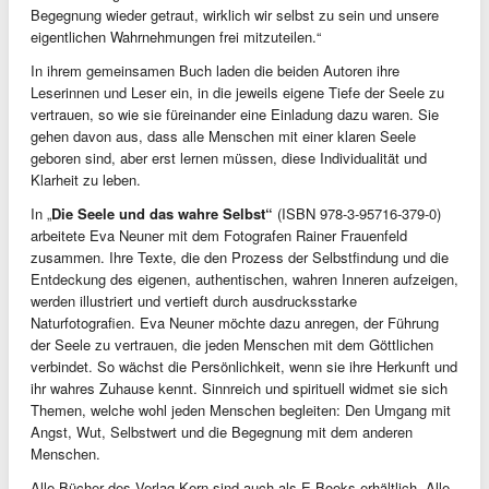
Begegnung wieder getraut, wirklich wir selbst zu sein und unsere
eigentlichen Wahrnehmungen frei mitzuteilen.“
In ihrem gemeinsamen Buch laden die beiden Autoren ihre
Leserinnen und Leser ein, in die jeweils eigene Tiefe der Seele zu
vertrauen, so wie sie füreinander eine Einladung dazu waren. Sie
gehen davon aus, dass alle Menschen mit einer klaren Seele
geboren sind, aber erst lernen müssen, diese Individualität und
Klarheit zu leben.
In „
Die Seele und das wahre Selbst“
(ISBN 978-3-95716-379-0)
arbeitete Eva Neuner mit dem Fotografen Rainer Frauenfeld
zusammen. Ihre Texte, die den Prozess der Selbstfindung und die
Entdeckung des eigenen, authentischen, wahren Inneren aufzeigen,
werden illustriert und vertieft durch ausdrucksstarke
Naturfotografien. Eva Neuner möchte dazu anregen, der Führung
der Seele zu vertrauen, die jeden Menschen mit dem Göttlichen
verbindet. So wächst die Persönlichkeit, wenn sie ihre Herkunft und
ihr wahres Zuhause kennt. Sinnreich und spirituell widmet sie sich
Themen, welche wohl jeden Menschen begleiten: Den Umgang mit
Angst, Wut, Selbstwert und die Begegnung mit dem anderen
Menschen.
Alle Bücher des Verlag Kern sind auch als E-Books erhältlich. Alle