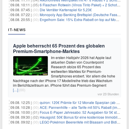
09.08. 10:11 |
(05)
6 Flaschen Rotwein (Vinos Tinto Paket) + 2 Schott Zwiesel Gläser für 25,99€ inkl. Versand
09.08. 07:45 |
(00)
Die Verräter Kartenspiel für 5,23€
09.08. 07:22 |
(00)
Monopoly App Banking Brettspiel (Deutsche Fassung) für 9,84€
08.08. 20:55 |
(00)
Engelhorn Sale: 15% Extra-Rabatt on top auf Mode- und Sport-Artikel
IT-NEWS
Apple beherrscht 65 Prozent des globalen
Premium-Smartphone-Marktes
Im ersten Halbjahr 2026 hat Apple laut
aktuellen Daten von Counterpoint
Research stolze 65 Prozent des
weltweiten Marktes für Premium-
Smartphones erobert. Vor allem die hohe
Nachfrage nach der iPhone 17 Modellreihe trieb das Wachstum
im Berichtszeitraum an. iPhone führt das Premium-Segment
[…]
(00)
vor 23 Stunden
09.08. 12:25 |
(00)
quiron: 120€ Prämie für 12 Monate Sparplan (ab 100€/Monat)
09.08. 10:28 |
(00)
ACE: Pannenhilfe – alle Tarife mit 50% Rabatt (im ersten Jahr)
09.08. 10:00 |
(01)
Focus E-Paper Jahresabo: 52 Ausgaben für 5€ statt 207,48€ – per Formular kündbar!
09.08. 09:30 |
(02)
Hausgold: 50€ Bonus für eine kostenlose Immobilienbewertung
09.08. 09:02 |
(00)
LEGO Pokémon Beerenfete mit Bisasam und Bidiza für 14,99€