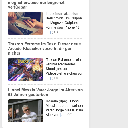
möglicherweise nur begrenzt
verfügbar
Laut einem aktuellen
Bericht von Tim Culpan
im Magazin Culpium
könnte das iPhone 18
[…]
(01)
Truxton Extreme im Test: Dieser neue
Arcade-Klassiker verzeiht dir gar
nichts
Truxton Extreme ist ein
vertikal scrollendes
Shoot-‚em-up-
Videospiel, welches von
[…]
(00)
Lionel Messis Vater Jorge im Alter von
68 Jahren gestorben
Rosario (dpa) - Lionel
Messi trauert um seinen
Vater. Jorge Messi ist im
Alter von
[…]
(00)