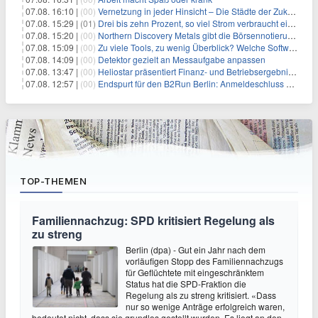
07.08. 16:10 |
(00)
Vernetzung in jeder Hinsicht – Die Städte der Zukunft sind grün-blau
07.08. 15:29 |
(01)
Drei bis zehn Prozent, so viel Strom verbraucht ein Aufzug im Gebäude
07.08. 15:20 |
(00)
Northern Discovery Metals gibt die Börsennotierung an der Frankfurter Wertpapierbörse bekannt
07.08. 15:09 |
(00)
Zu viele Tools, zu wenig Überblick? Welche Software IT-Dienstleister wirklich brauchen
07.08. 14:09 |
(00)
Detektor gezielt an Messaufgabe anpassen
07.08. 13:47 |
(00)
Heliostar präsentiert Finanz- und Betriebsergebnis für das zweite Quartal 2026 mit Goldproduktion und Barreserven in Rekordhöhe
07.08. 12:57 |
(00)
Endspurt für den B2Run Berlin: Anmeldeschluss am 26. August
TOP-THEMEN
Familiennachzug: SPD kritisiert Regelung als
zu streng
Berlin (dpa) - Gut ein Jahr nach dem
vorläufigen Stopp des Familiennachzugs
für Geflüchtete mit eingeschränktem
Status hat die SPD-Fraktion die
Regelung als zu streng kritisiert. «Dass
nur so wenige Anträge erfolgreich waren,
bedeutet nicht, dass sie grundlos gestellt wurden. Es liegt an den