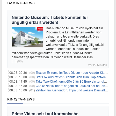
GAMING-NEWS
Nintendo Museum: Tickets könnten für
ungültig erklärt werden!
Das Nintendo Museum von Kyoto hat ein
Problem. Die Eintrittskarten werden von
gekauft und teuer weiterverkauft. Dies
unterbindet Nintendo nun indem
weiterverkaufte Tickets für ungültig erklärt
werden. Aber nicht nur das, die Person
mit dem woanders gekauften Ticket kann für das Museum
dauerhaft gesperrt werden. Nintendo warnt Besucher Das
[…]
(00)
vor 22 Minuten
08.08. 20:36 |
(00)
Truxton Extreme im Test: Dieser neue Arcade-Klassiker verzeiht dir gar nichts
08.08. 18:00 |
(00)
Star Fox auf Switch 2 könnte sich zum Flop entwickeln
08.08. 17:45 |
(00)
Take-Two-Chef nennt GTA 6 für 80 Euro ein „unglaubliches Schnäppchen“
08.08. 16:30 |
(00)
GTA 6: Netflix nennt angeblich Laufzeit der neuen Gameplay-Präsentation
08.08. 16:00 |
(01)
Zelda-Film: Ganondorf, Impa und weitere Darsteller sollen feststehen
KINO/TV-NEWS
Prime Video setzt auf koreanische