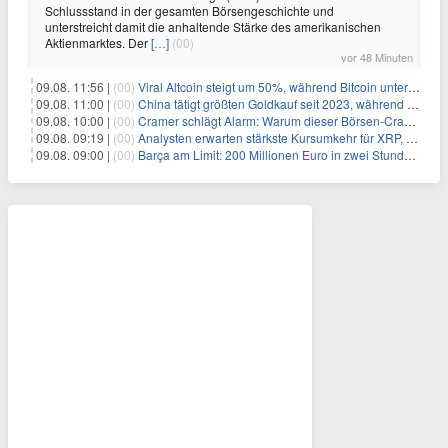
Schlussstand in der gesamten Börsengeschichte und
unterstreicht damit die anhaltende Stärke des amerikanischen
Aktienmarktes. Der
[…]
(00)
vor 48 Minuten
09.08. 11:56 |
(00)
Viral Altcoin steigt um 50%, während Bitcoin unter $65.000 fällt
09.08. 11:00 |
(00)
China tätigt größten Goldkauf seit 2023, während Goldpreis um 8% steigt
09.08. 10:00 |
(00)
Cramer schlägt Alarm: Warum dieser Börsen-Crash die beste Einstiegschance seit Monaten ist
09.08. 09:19 |
(00)
Analysten erwarten stärkste Kursumkehr für XRP, während Polymarket skeptisch bleibt
09.08. 09:00 |
(00)
Barça am Limit: 200 Millionen Euro in zwei Stunden – warum dieser Schuldentrip hochgefährlich wird