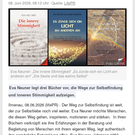
08. Juni 2026, 08:13 Uhr
·
Quelle:
LifePR
Foto: LifePR
Eva Neuner: „Die innere Stimmigkeit“ „Es zünde sich ein Licht am
anderen an!“ „Die Seele und das wahre Selbst“
Eva Neuner legt drei Bücher vor, die Wege zur Selbstfindung
und inneren Stimmigkeit aufzeigen.
Ilmenau, 08.06.2026 (lifePR) - Der Weg zur Selbstfindung ist weit,
der zur Selbstliebe noch viel weiter. Eva Neuner möchte Menschen,
die diesen Weg gehen, inspirieren, motivieren und stärken. In ihren
Büchern verknüpft sie ihre Erfahrungen in der Beratung und
Begleitung von Menschen mit ihrem eigenen Weg, legt authentisch
ihre persönliche Entwicklung offen. Eva Neuner, Jahrgang 1953,