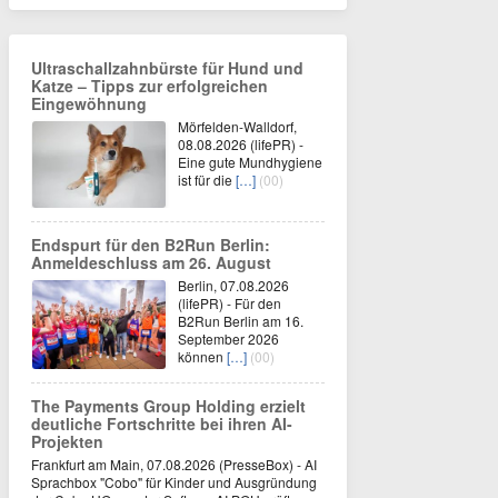
Ultraschallzahnbürste für Hund und
Katze – Tipps zur erfolgreichen
Eingewöhnung
Mörfelden-Walldorf,
08.08.2026 (lifePR) -
Eine gute Mundhygiene
ist für die
[…]
(00)
Endspurt für den B2Run Berlin:
Anmeldeschluss am 26. August
Berlin, 07.08.2026
(lifePR) - Für den
B2Run Berlin am 16.
September 2026
können
[…]
(00)
The Payments Group Holding erzielt
deutliche Fortschritte bei ihren AI-
Projekten
Frankfurt am Main, 07.08.2026 (PresseBox) - AI
Sprachbox "Cobo" für Kinder und Ausgründung