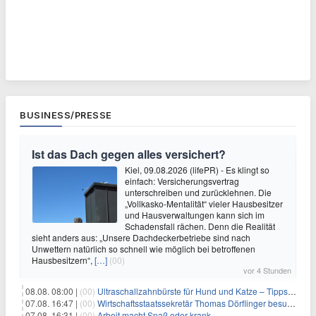
BUSINESS/PRESSE
Ist das Dach gegen alles versichert?
Kiel, 09.08.2026 (lifePR) - Es klingt so
einfach: Versicherungsvertrag
unterschreiben und zurücklehnen. Die
„Vollkasko-Mentalität“ vieler Hausbesitzer
und Hausverwaltungen kann sich im
Schadensfall rächen. Denn die Realität
sieht anders aus: „Unsere Dachdeckerbetriebe sind nach
Unwettern natürlich so schnell wie möglich bei betroffenen
Hausbesitzern“,
[…]
(00)
vor 4 Stunden
08.08. 08:00 |
(00)
Ultraschallzahnbürste für Hund und Katze – Tipps zur erfolgreichen Eingewöhnung
07.08. 16:47 |
(00)
Wirtschaftsstaatssekretär Thomas Dörflinger besucht Handwerksbetrieb im Kammerbezirk Freiburg
07.08. 16:31 |
(00)
Arbeit macht Spaß oder krank