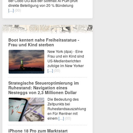
der Cobo UG aus der Softmax AI PGH prüft
direkte Beteiligung von 20 % Bündelung
[…]
(00)
Boot kentert nahe Freiheitsstatue -
Frau und Kind sterben
New York (dpa) - Eine
Frau und ein Kind sind
US-Medienberichten
zufolge im New Yorker
[…]
(00)
Strategische Steueroptimierung im
Ruhestand: Navigation eines
Nesteggs von 2,3 Millionen Dollar
Die Bedeutung des
Zeitpunkts bei
Ruhestandsauszahlung
en Für Rentner mit
einem
[…]
(00)
iPhone 18 Pro zum Marktstart