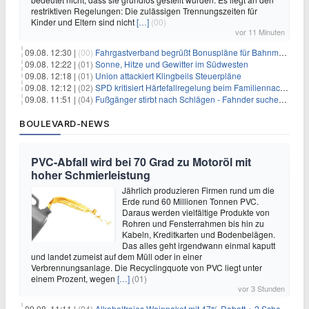
restriktiven Regelungen: Die zulässigen Trennungszeiten für
Kinder und Eltern sind nicht
[…]
(00)
vor 11 Minuten
09.08. 12:30 |
(00)
Fahrgastverband begrüßt Bonuspläne für Bahnmanager
09.08. 12:22 |
(01)
Sonne, Hitze und Gewitter im Südwesten
09.08. 12:18 |
(01)
Union attackiert Klingbeils Steuerpläne
09.08. 12:12 |
(02)
SPD kritisiert Härtefallregelung beim Familiennachzug als zu streng
09.08. 11:51 |
(04)
Fußgänger stirbt nach Schlägen - Fahnder suchen Autofahrer
BOULEVARD-NEWS
PVC-Abfall wird bei 70 Grad zu Motoröl mit
hoher Schmierleistung
Jährlich produzieren Firmen rund um die
Erde rund 60 Millionen Tonnen PVC.
Daraus werden vielfältige Produkte von
Rohren und Fensterrahmen bis hin zu
Kabeln, Kreditkarten und Bodenbelägen.
Das alles geht irgendwann einmal kaputt
und landet zumeist auf dem Müll oder in einer
Verbrennungsanlage. Die Recyclingquote von PVC liegt unter
einem Prozent, wegen
[…]
(01)
vor 3 Stunden
09.08. 11:11 |
(04)
Alkoholfreies Weinpaket mit 47% Rabatt + 2 Schott Zwiesel Gläser GRATIS für 29,99€