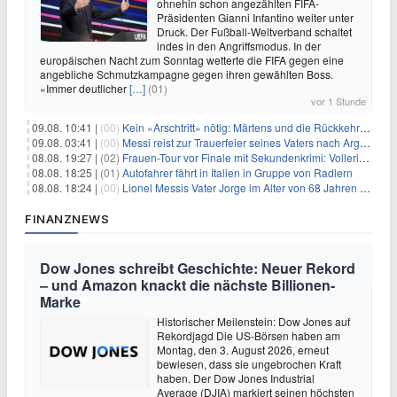
ohnehin schon angezählten FIFA-
Präsidenten Gianni Infantino weiter unter
Druck. Der Fußball-Weltverband schaltet
indes in den Angriffsmodus. In der
europäischen Nacht zum Sonntag wetterte die FIFA gegen eine
angebliche Schmutzkampagne gegen ihren gewählten Boss.
«Immer deutlicher
[…]
(01)
vor 1 Stunde
09.08. 10:41 |
(00)
Kein «Arschtritt» nötig: Märtens und die Rückkehr nach Paris
09.08. 03:41 |
(00)
Messi reist zur Trauerfeier seines Vaters nach Argentinien
08.08. 19:27 |
(02)
Frauen-Tour vor Finale mit Sekundenkrimi: Vollering in Gelb
08.08. 18:25 |
(01)
Autofahrer fährt in Italien in Gruppe von Radlern
08.08. 18:24 |
(00)
Lionel Messis Vater Jorge im Alter von 68 Jahren gestorben
FINANZNEWS
Dow Jones schreibt Geschichte: Neuer Rekord
– und Amazon knackt die nächste Billionen-
Marke
Historischer Meilenstein: Dow Jones auf
Rekordjagd Die US-Börsen haben am
Montag, den 3. August 2026, erneut
bewiesen, dass sie ungebrochen Kraft
haben. Der Dow Jones Industrial
Average (DJIA) markiert seinen höchsten