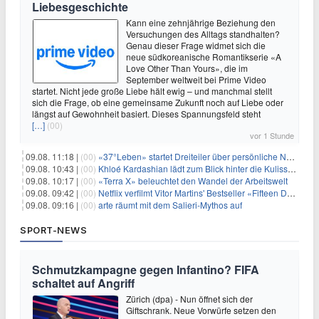
Liebesgeschichte
Kann eine zehnjährige Beziehung den
Versuchungen des Alltags standhalten?
Genau dieser Frage widmet sich die
neue südkoreanische Romantikserie «A
Love Other Than Yours», die im
September weltweit bei Prime Video
startet. Nicht jede große Liebe hält ewig – und manchmal stellt
sich die Frage, ob eine gemeinsame Zukunft noch auf Liebe oder
längst auf Gewohnheit basiert. Dieses Spannungsfeld steht
[…]
(00)
vor 1 Stunde
09.08. 11:18 |
(00)
«37°Leben» startet Dreiteiler über persönliche Neuanfänge
09.08. 10:43 |
(00)
Khloé Kardashian lädt zum Blick hinter die Kulissen ihres Freundeskreises
09.08. 10:17 |
(00)
«Terra X» beleuchtet den Wandel der Arbeitswelt
09.08. 09:42 |
(00)
Netflix verfilmt Vitor Martins' Bestseller «Fifteen Days»
09.08. 09:16 |
(00)
arte räumt mit dem Salieri-Mythos auf
SPORT-NEWS
Schmutzkampagne gegen Infantino? FIFA
schaltet auf Angriff
Zürich (dpa) - Nun öffnet sich der
Giftschrank. Neue Vorwürfe setzen den