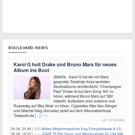
BOULEVARD-NEWS
Karol G holt Drake und Bruno Mars für neues
Album ins Boot
(BANG) - Karol G hat die mit Stars
gespickte Trackliste ihres sechsten
Studioalbums veröffentlicht. "Champagne
Papi" Drake ist auf dem Song 'Ahí' zu
hören, während Bruno Mars auf 'Still'
mitwirkt. Außerdem sind Judeline und
Rusowsky auf 'Bby Wow' zu hören. Cigarettes After Sex-Sänger
und Gitarrist Greg Gonzalez spielt auf dem Albumabschluss
'Después de
[…]
(00)
vor 13 Stunden
06.08. 20:46 |
(02)
Midea Waschmaschine 8 kg Energieklasse A-10% 1400 U/Min für 289,97€
06.08. 18:33 |
(00)
JONR T5 Pro Saug- und Wischroboter für 194,99€