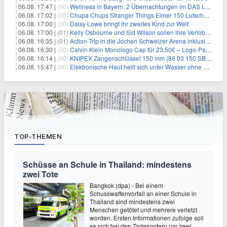
06.08. 17:47 |
(00)
Wellness in Bayern: 2 Übernachtungen im DAS LUDWIG Sports Resort inkl. HP + Wellness ab 174€ p.P.
06.08. 17:02 |
(00)
Chupa Chups Stranger Things Eimer 150 Lutscher für 21,95€
06.08. 17:00 |
(00)
Daisy Lowe bringt ihr zweites Kind zur Welt
06.08. 17:00 |
(01)
Kelly Osbourne und Sid Wilson sollen ihre Verlobung gelöst haben
06.08. 16:35 |
(01)
Action-Trip in die Jochen Schweizer Arena inklusive Premium Hotel und Frühstück ab 59€ p.P.
06.08. 16:30 |
(00)
Calvin Klein Monologo Cap für 23,50€ – Logo-Patch, Baumwolle
06.08. 16:14 |
(00)
KNIPEX Zangenschlüssel 150 mm (86 03 150 SB) für 35,99€
06.08. 15:47 |
(00)
Elektronische Haut heilt sich unter Wasser ohne Strom
TOP-THEMEN
Schüsse an Schule in Thailand: mindestens
zwei Tote
Bangkok (dpa) - Bei einem
Schusswaffenvorfall an einer Schule in
Thailand sind mindestens zwei
Menschen getötet und mehrere verletzt
worden. Ersten Informationen zufolge soll
es sich bei den Todesopfern um zwei