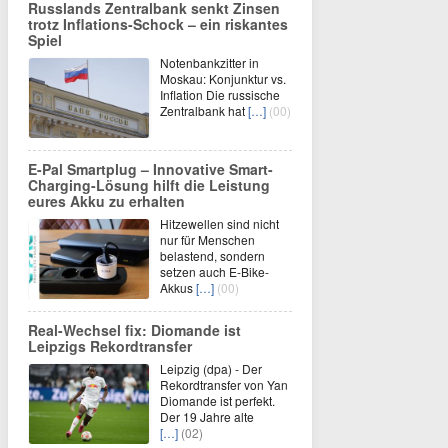
Russlands Zentralbank senkt Zinsen
trotz Inflations-Schock – ein riskantes
Spiel
Notenbankzitter in
Moskau: Konjunktur vs.
Inflation Die russische
Zentralbank hat
[…]
(00)
E-Pal Smartplug – Innovative Smart-
Charging-Lösung hilft die Leistung
eures Akku zu erhalten
Hitzewellen sind nicht
nur für Menschen
belastend, sondern
setzen auch E-Bike-
Akkus
[…]
(00)
Real-Wechsel fix: Diomande ist
Leipzigs Rekordtransfer
Leipzig (dpa) - Der
Rekordtransfer von Yan
Diomande ist perfekt.
Der 19 Jahre alte
[…]
(02)