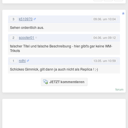
k510970
3
09.06. um 10:04
Sehen ordentlich aus.
scooter01
2
04.06. um 09:12
falscher Titel und falsche Beschreibung - hier gibt's gar keine WM-
Trikots
rothi
1
13.05. um 10:59
Schickes Gimmick, gilt dann ja auch nicht als Replica ! ;-)
JETZT kommentieren
forum