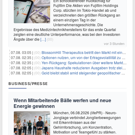
Ein schockierender Rückschlag für
Fujifilm Die Aktien von Fujifilm Holdings
Corp. stürzten im Tokio-Handel ab und
verzeichneten den größten Rückgang an
einem einzigen Tag in der
Unternehmensgeschichte. Die
Ergebnisse des Medizintechnikherstellers für das erste Quartal
zeigten eine deutliche Unterperformance, was bei den Investoren
Ängste über die
[…]
(00)
vor 3 Stunden
07.08. 03:05 |
(00)
BlossomHill Therapeutics betritt den Markt mit einem IPO-Boost von 150 Millionen Dollar
07.08. 02:35 |
(00)
Optionen nutzen, um von der Ertragsvolatilität zu profitieren
07.08. 02:35 |
(00)
Yen-Rückgang: Spekulationen über weitere Marktinterventionen nehmen zu
07.08. 02:05 |
(00)
Japans Haushalte reduzieren Ausgaben trotz steigender Löhne: Ein Warnsignal für das Wachstum
07.08. 02:05 |
(00)
Gold bleibt stabil amid steigender geopolitischer Spannungen im Persischen Golf
BUSINESS/PRESSE
Wenn Mitarbeitende Bälle werfen und neue
Energie gewinnen
München, 06.08.2026 (lifePR) - Neuro-
Jonglage verbindet Jonglierbewegungen
mit Erkenntnissen aus der
Gehirnforschung, um Konzentration,
Motivation und Teamgefühl zu stärken.