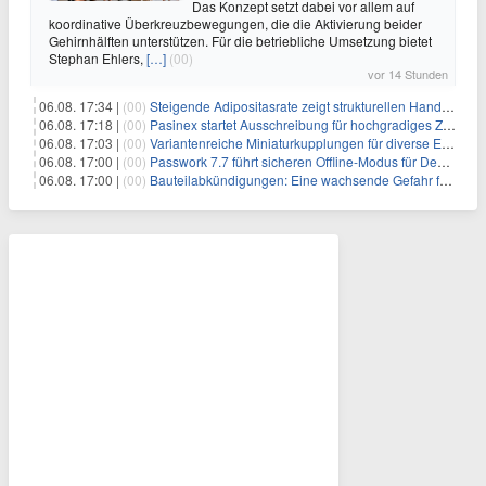
Das Konzept setzt dabei vor allem auf
koordinative Überkreuzbewegungen, die die Aktivierung beider
Gehirnhälften unterstützen. Für die betriebliche Umsetzung bietet
Stephan Ehlers,
[…]
(00)
vor 14 Stunden
06.08. 17:34 |
(00)
Steigende Adipositasrate zeigt strukturellen Handlungsbedarf bei der Ernährung schulpflichtiger Kinder
06.08. 17:18 |
(00)
Pasinex startet Ausschreibung für hochgradiges Zinksulfidkonzentrat mit Germanium- und Silbergehalten und stellt ein Betriebsupdate bereit
06.08. 17:03 |
(00)
Variantenreiche Miniaturkupplungen für diverse Einsatzbereiche
06.08. 17:00 |
(00)
Passwork 7.7 führt sicheren Offline-Modus für Desktop- und Mobile-Apps ein
06.08. 17:00 |
(00)
Bauteilabkündigungen: Eine wachsende Gefahr für industrielle Elektroniksysteme