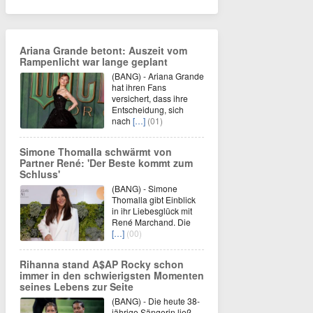
Ariana Grande betont: Auszeit vom
Rampenlicht war lange geplant
(BANG) - Ariana Grande
hat ihren Fans
versichert, dass ihre
Entscheidung, sich
nach
[…]
(01)
Simone Thomalla schwärmt von
Partner René: 'Der Beste kommt zum
Schluss'
(BANG) - Simone
Thomalla gibt Einblick
in ihr Liebesglück mit
René Marchand. Die
[…]
(00)
Rihanna stand A$AP Rocky schon
immer in den schwierigsten Momenten
seines Lebens zur Seite
(BANG) - Die heute 38-
jährige Sängerin ließ