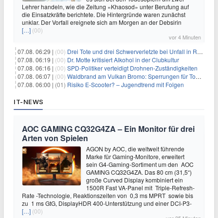
Lehrer handeln, wie die Zeitung «Khaosod» unter Berufung auf
die Einsatzkräfte berichtete. Die Hintergründe waren zunächst
unklar. Der Vorfall ereignete sich am Morgen an der Debsirin
[…]
(00)
vor 4 Minuten
07.08. 06:29 |
(00)
Drei Tote und drei Schwerverletzte bei Unfall in Rheinland-Pfalz
07.08. 06:19 |
(00)
Dr. Motte kritisiert Alkohol in der Clubkultur
07.08. 06:16 |
(00)
SPD-Politiker verteidigt Drohnen-Zuständigkeiten
07.08. 06:07 |
(00)
Waldbrand am Vulkan Bromo: Sperrungen für Touristen
07.08. 06:00 |
(01)
Risiko E-Scooter? – Jugendtrend mit Folgen
IT-NEWS
AOC GAMING CQ32G4ZA – Ein Monitor für drei
Arten von Spielen
AGON by AOC, die weltweit führende
Marke für Gaming-Monitore, erweitert
sein G4-Gaming-Sortiment um den AOC
GAMING CQ32G4ZA. Das 80 cm (31,5“)
große Curved Display kombiniert ein
1500R Fast VA-Panel mit Triple-Refresh-
Rate -Technologie, Reaktionszeiten von 0,3 ms MPRT sowie bis
zu 1 ms GtG, DisplayHDR 400-Unterstützung und einer DCI-P3-
[…]
(00)
vor 25 Minuten