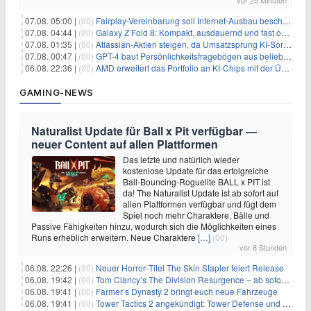
07.08. 05:00 |
(00)
Fairplay-Vereinbarung soll Internet-Ausbau beschleunigen
07.08. 04:44 |
(00)
Galaxy Z Fold 8: Kompakt, ausdauernd und fast ohne Falte
07.08. 01:35 |
(00)
Atlassian-Aktien steigen, da Umsatzsprung KI-Sorgen dämpft
07.08. 00:47 |
(00)
GPT-4 baut Persönlichkeitsfragebögen aus beliebigen Texten und sagt Antworten voraus
06.08. 22:36 |
(00)
AMD erweitert das Portfolio an KI-Chips mit der Übernahme von Taalas
GAMING-NEWS
Naturalist Update für Ball x Pit verfügbar —
neuer Content auf allen Plattformen
Das letzte und natürlich wieder
kostenlose Update für das erfolgreiche
Ball-Bouncing-Roguelite BALL x PIT ist
da! The Naturalist Update ist ab sofort auf
allen Plattformen verfügbar und fügt dem
Spiel noch mehr Charaktere, Bälle und
Passive Fähigkeiten hinzu, wodurch sich die Möglichkeiten eines
Runs erheblich erweitern. Neue Charaktere
[…]
(00)
vor 8 Stunden
06.08. 22:26 |
(00)
Neuer Horror‑Titel The Skin Stapler feiert Release
06.08. 19:42 |
(00)
Tom Clancy’s The Division Resurgence – ab sofort für euch verfügbar
06.08. 19:41 |
(00)
Farmer’s Dynasty 2 bringt euch neue Fahrzeuge
06.08. 19:41 |
(00)
Tower Tactics 2 angekündigt: Tower Defense und Deckbuilding Kombo kehrt zurück