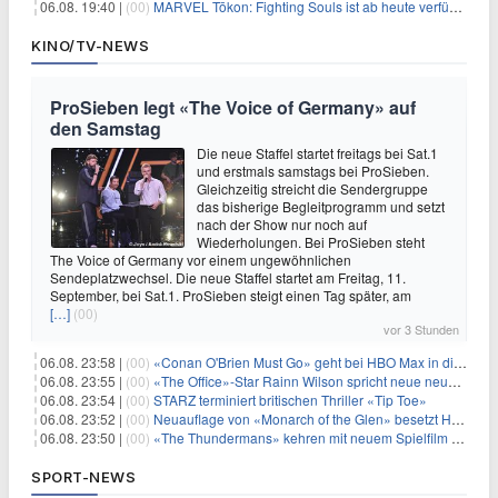
06.08. 19:40 |
(00)
MARVEL Tōkon: Fighting Souls ist ab heute verfügbar
KINO/TV-NEWS
ProSieben legt «The Voice of Germany» auf
den Samstag
Die neue Staffel startet freitags bei Sat.1
und erstmals samstags bei ProSieben.
Gleichzeitig streicht die Sendergruppe
das bisherige Begleitprogramm und setzt
nach der Show nur noch auf
Wiederholungen. Bei ProSieben steht
The Voice of Germany vor einem ungewöhnlichen
Sendeplatzwechsel. Die neue Staffel startet am Freitag, 11.
September, bei Sat.1. ProSieben steigt einen Tag später, am
[…]
(00)
vor 3 Stunden
06.08. 23:58 |
(00)
«Conan O'Brien Must Go» geht bei HBO Max in die dritte Runde
06.08. 23:55 |
(00)
«The Office»-Star Rainn Wilson spricht neue neuseeländische Serie «Settling»
06.08. 23:54 |
(00)
STARZ terminiert britischen Thriller «Tip Toe»
06.08. 23:52 |
(00)
Neuauflage von «Monarch of the Glen» besetzt Hauptrollen
06.08. 23:50 |
(00)
«The Thundermans» kehren mit neuem Spielfilm zurück
SPORT-NEWS