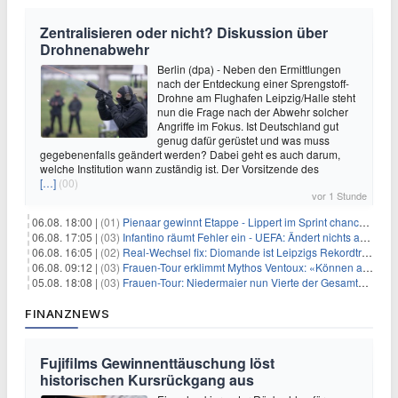
Zentralisieren oder nicht? Diskussion über
Drohnenabwehr
Berlin (dpa) - Neben den Ermittlungen
nach der Entdeckung einer Sprengstoff-
Drohne am Flughafen Leipzig/Halle steht
nun die Frage nach der Abwehr solcher
Angriffe im Fokus. Ist Deutschland gut
genug dafür gerüstet und was muss
gegebenenfalls geändert werden? Dabei geht es auch darum,
welche Institution wann zuständig ist. Der Vorsitzende des
[…]
(00)
vor 1 Stunde
06.08. 18:00 |
(01)
Pienaar gewinnt Etappe - Lippert im Sprint chancenlos
06.08. 17:05 |
(03)
Infantino räumt Fehler ein - UEFA: Ändert nichts an Boykott
06.08. 16:05 |
(02)
Real-Wechsel fix: Diomande ist Leipzigs Rekordtransfer
06.08. 09:12 |
(03)
Frauen-Tour erklimmt Mythos Ventoux: «Können alles schaffen»
05.08. 18:08 |
(03)
Frauen-Tour: Niedermaier nun Vierte der Gesamtwertung
FINANZNEWS
Fujifilms Gewinnenttäuschung löst
historischen Kursrückgang aus