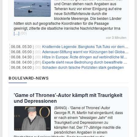
und Oman stehen nach Angaben aus
Teheran kurz vor einer Einigung auf eine
neue Schifffahrtsroute durch die
blockierte Meerenge. Die beiden Länder
hätten sich auf geografische Koordinaten für die Passage
geeinigt, zitierte die staatliche iranische Nachrichtenagentur Irna
[…]
(00)
vor 3 Minuten
06.08. 05:30 |
(00)
Knatternde Legende: Bangkoks Tuk-Tuks vor dem Aus?
06.08. 05:00 |
(00)
Adenauer-Stiftung warnt vor Kürzungen bei Globaler Gesundheit
06.08. 04:30 |
(00)
Hitze in Europa: Ärzte dringen auf verbindliche Maßnahmen
06.08. 04:00 |
(01)
Experte sieht neue Bedrohung durch bewaffnete Drohnen
06.08. 04:00 |
(00)
Schaden durch falsche Polizisten stark gestiegen
BOULEVARD-NEWS
'Game of Thrones'-Autor kämpft mit Traurigkeit
und Depressionen
(BANG) - 'Game of Thrones'-Autor
George R. R. Martin hat eingeräumt, dass
er nach einem "stressigen Jahr" mit
Traurigkeit und Depressionen zu
kämpfen hat. Der 77-Jährige machte die
persönlichen Angaben in einem
Blogbeitrag auf seiner Website. Darin beschreibt er die