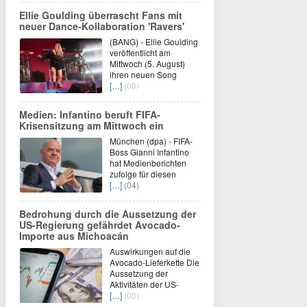
Ellie Goulding überrascht Fans mit
neuer Dance-Kollaboration 'Ravers'
(BANG) - Ellie Goulding
veröffentlicht am
Mittwoch (5. August)
ihren neuen Song
[…]
(00)
Medien: Infantino beruft FIFA-
Krisensitzung am Mittwoch ein
München (dpa) - FIFA-
Boss Gianni Infantino
hat Medienberichten
zufolge für diesen
[…]
(04)
Bedrohung durch die Aussetzung der
US-Regierung gefährdet Avocado-
Importe aus Michoacán
Auswirkungen auf die
Avocado-Lieferkette Die
Aussetzung der
Aktivitäten der US-
[…]
(00)