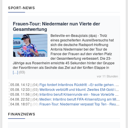
SPORT-NEWS
Frauen-Tour: Niedermaier nun Vierte der
Gesamtwertung
Belleville-en-Beaujolais (dpa) - Trotz
eines gescheiterten Ausreißversuchs hat
sich die deutsche Radsport-Hoffnung
Antonia Niedermaier bei der Tour de
France der Frauen auf den vierten Platz
der Gesamtwertung verbessert. Die 23-
Jährige aus Rosenheim erreichte 45 Sekunden hinter der Gruppe
der Favoritinnen als Sechste das Ziel auf der fünften Etappe in
[…]
(03)
vor 11 Stunden
05.08. 14:12 |
(04)
Figo fordert Infantinos Rücktritt: «Er sollte gehen. Jetzt»
05.08. 12:33 |
(03)
Wellbrock verblüfft und träumt: Zweites EM-Gold in Paris
05.08. 11:56 |
(04)
Infantino beruft Krisenrunde ein - Neue Vorwürfe gegen FIFA
04.08. 22:52 |
(04)
Medien: Infantino beruft FIFA-Krisensitzung am Mittwoch ein
04.08. 18:07 |
(00)
Frauen-Tour: Niedermaier verpasst Top Ten - Reusser siegt
FINANZNEWS