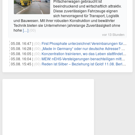
Pritschenwagen gebraucht ist
beeindruckend und wirtschaftlich attraktiv.
Diese zuverlässigen Fahrzeuge eignen
sich hervorragend für Transport, Logistik
und Bauwesen. Mit ihrer robusten Konstruktion und bewährter
Technik bieten sie Unternehmen jahrelange Zuverlässigkeit ohne
hohe
[…]
(00)
vor 13 Stunden
05.08. 16:47 |
(00)
First Phosphate unterzeichnet Vereinbarungen für nicht zu refundierende Zuwendungen in Höhe von 4,84 Mio. $ von der kanadischen Regierung für Straßeninfrastruktur und Stromübertragungsleitungen
05.08. 16:28 |
(00)
„Made in Germany“ oder nur deutsche Adresse? So erkennen Sie, wo Ihre Leiterplatten wirklich gefertigt werden
05.08. 16:05 |
(00)
Konzentration trainieren, wo das Leben stattfindet: Mobile EEG-Technologie bringt Neurofeedback in den Alltag
05.08. 16:04 |
(00)
MEW: nEHS-Versteigerungen benachteiligen mittelständische Unternehmen
05.08. 15:45 |
(00)
Reden ist Silber – Beziehung ist Gold! 11.08. Berlin – 18:30 Uhr