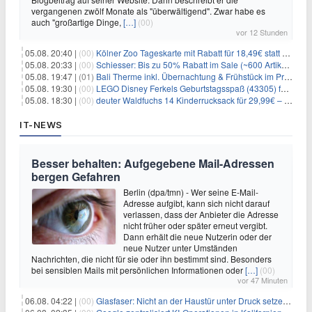
vergangenen zwölf Monate als "überwältigend". Zwar habe es
auch "großartige Dinge,
[…]
(00)
vor 12 Stunden
05.08. 20:40 |
(00)
Kölner Zoo Tageskarte mit Rabatt für 18,49€ statt 29,50€ – einlösbar bis Dezember
05.08. 20:33 |
(00)
Schiesser: Bis zu 50% Rabatt im Sale (~600 Artikel zur Auswahl)
05.08. 19:47 |
(01)
Bali Therme inkl. Übernachtung & Frühstück im Premium Hotel (Bad Oeynhausen) ab 89€ p.P.
05.08. 19:30 |
(00)
LEGO Disney Ferkels Geburtstagsspaß (43305) für 29,10€
05.08. 18:30 |
(00)
deuter Waldfuchs 14 Kinderrucksack für 29,99€ – Amber-maple
IT-NEWS
Besser behalten: Aufgegebene Mail-Adressen
bergen Gefahren
Berlin (dpa/tmn) - Wer seine E-Mail-
Adresse aufgibt, kann sich nicht darauf
verlassen, dass der Anbieter die Adresse
nicht früher oder später erneut vergibt.
Dann erhält die neue Nutzerin oder der
neue Nutzer unter Umständen
Nachrichten, die nicht für sie oder ihn bestimmt sind. Besonders
bei sensiblen Mails mit persönlichen Informationen oder
[…]
(00)
vor 47 Minuten
06.08. 04:22 |
(00)
Glasfaser: Nicht an der Haustür unter Druck setzen lassen