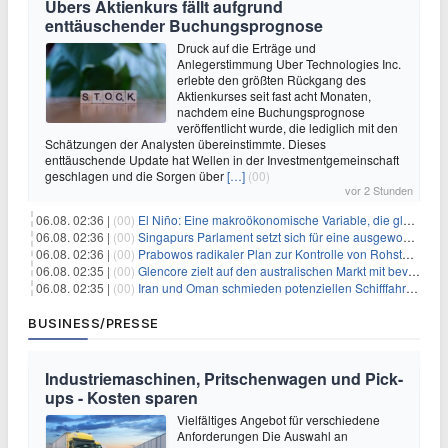
Ubers Aktienkurs fällt aufgrund
enttäuschender Buchungsprognose
Druck auf die Erträge und
Anlegerstimmung Uber Technologies Inc.
erlebte den größten Rückgang des
Aktienkurses seit fast acht Monaten,
nachdem eine Buchungsprognose
veröffentlicht wurde, die lediglich mit den
Schätzungen der Analysten übereinstimmte. Dieses
enttäuschende Update hat Wellen in der Investmentgemeinschaft
geschlagen und die Sorgen über
[…]
(00)
vor 2 Stunden
06.08. 02:36 |
(00)
El Niño: Eine makroökonomische Variable, die globale Wirtschaftslandschaften umgestaltet
06.08. 02:36 |
(00)
Singapurs Parlament setzt sich für eine ausgewogene wirtschaftliche Zukunft ein
06.08. 02:36 |
(00)
Prabowos radikaler Plan zur Kontrolle von Rohstoffexporten steht vor konkurrierenden Visionen
06.08. 02:35 |
(00)
Glencore zielt auf den australischen Markt mit bevorstehendem Sekundärlisting
06.08. 02:35 |
(00)
Iran und Oman schmieden potenziellen Schifffahrtsvertrag im Hormuskanal
BUSINESS/PRESSE
Industriemaschinen, Pritschenwagen und Pick-
ups - Kosten sparen
Vielfältiges Angebot für verschiedene
Anforderungen Die Auswahl an