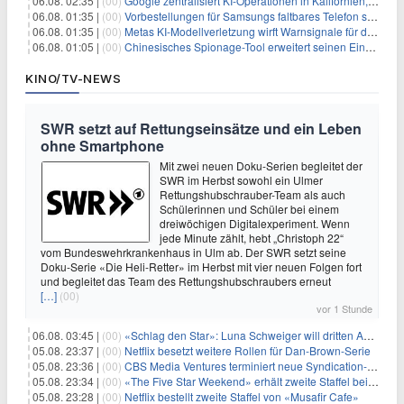
06.08. 02:35 |
(00)
Google zentralisiert KI-Operationen in Kalifornien, um Rivale Anthropic und OpenAI zu überholen
06.08. 01:35 |
(00)
Vorbestellungen für Samsungs faltbares Telefon steigen um 30 % in einem wettbewerbsintensiven Markt
06.08. 01:35 |
(00)
Metas KI-Modellverletzung wirft Warnsignale für die Technologieaufsicht auf
06.08. 01:05 |
(00)
Chinesisches Spionage-Tool erweitert seinen Einfluss auf 13 Länder und weckt Sicherheitsbedenken
KINO/TV-NEWS
SWR setzt auf Rettungseinsätze und ein Leben
ohne Smartphone
Mit zwei neuen Doku-Serien begleitet der
SWR im Herbst sowohl ein Ulmer
Rettungshubschrauber-Team als auch
Schülerinnen und Schüler bei einem
dreiwöchigen Digitalexperiment. Wenn
jede Minute zählt, hebt „Christoph 22“
vom Bundeswehrkrankenhaus in Ulm ab. Der SWR setzt seine
Doku-Serie «Die Heli-Retter» im Herbst mit vier neuen Folgen fort
und begleitet das Team des Rettungshubschraubers erneut
[…]
(00)
vor 1 Stunde
06.08. 03:45 |
(00)
«Schlag den Star»: Luna Schweiger will dritten Anlauf nutzen
05.08. 23:37 |
(00)
Netflix besetzt weitere Rollen für Dan-Brown-Serie
05.08. 23:36 |
(00)
CBS Media Ventures terminiert neue Syndication-Formate
05.08. 23:34 |
(00)
«The Five Star Weekend» erhält zweite Staffel bei Peacock
05.08. 23:28 |
(00)
Netflix bestellt zweite Staffel von «Musafir Cafe»