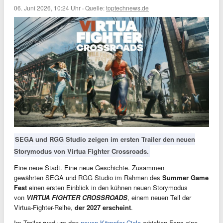
06. Juni 2026, 10:24 Uhr
·
Quelle:
toptechnews.de
SEGA und RGG Studio zeigen im ersten Trailer den neuen
Storymodus von Virtua Fighter Crossroads.
Eine neue Stadt. Eine neue Geschichte. Zusammen
gewährten SEGA und RGG Studio im Rahmen des
Summer Game
Fest
einen ersten Einblick in den kühnen neuen Storymodus
von
VIRTUA FIGHTER CROSSROADS
, einem neuen Teil der
Virtua-Fighter-Reihe,
der 2027 erscheint
.
Im Trailer rund um den
neuen Kämpfer Cielo
erhielten Fans eine