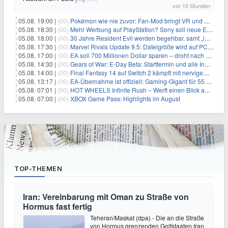
vor 10 Stunden
05.08. 19:00 |
(00)
Pokémon wie nie zuvor: Fan-Mod bringt VR und Ego-Perspektive nach Kanto
05.08. 18:30 |
(00)
Mehr Werbung auf PlayStation? Sony soll neue Einnahmequellen prüfen
05.08. 18:00 |
(00)
30 Jahre Resident Evil werden begehbar, samt „lebensgroßem Leon“
05.08. 17:30 |
(00)
Marvel Rivals Update 9.5: Dateigröße wird auf PC und Konsolen deutlich reduziert
05.08. 17:00 |
(00)
EA soll 700 Millionen Dollar sparen – droht nach der Übernahme die nächste Entlassungswelle?
05.08. 14:30 |
(00)
Gears of War: E-Day Beta: Starttermin und alle Inhalte offiziell bestätigt
05.08. 14:00 |
(00)
Final Fantasy 14 auf Switch 2 kämpft mit nervigem Ladefehler
05.08. 13:17 |
(00)
EA-Übernahme ist offiziell: Gaming-Gigant für 55 Milliarden Dollar verkauft
05.08. 07:01 |
(00)
HOT WHEELS Infinite Rush – Werft einen Blick auf den Trailer und erfahrt mehr
05.08. 07:00 |
(00)
XBOX Game Pass: Highlights im August
TOP-THEMEN
Iran: Vereinbarung mit Oman zu Straße von
Hormus fast fertig
Teheran/Maskat (dpa) - Die an die Straße
von Hormus grenzenden Golfstaaten Iran