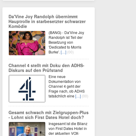
Da'Vine Joy Randolph übernimmt
Hauptrolle in starbesetzter schwarzer
Komödie
(BANG) - Da'Vine Joy
Randolph ist Teil der
Besetzung von
'Dedicated to Morris
Burke'.
[…]
(00)
Channel 4 stellt mit Doku den ADHS-
Diskurs auf den Prüfstand
Eine neue
Dokumentation von
Channel 4 geht der
Frage nach, ob ADHS
tatsächlich eine
[…]
(00)
Gesamt schwach mit Zielgruppen-Plus
- Lohnt sich First Dates Hotel doch?
Insgesamt ist die Bilanz
von First Dates Hotel in
der aktuellen VOX-