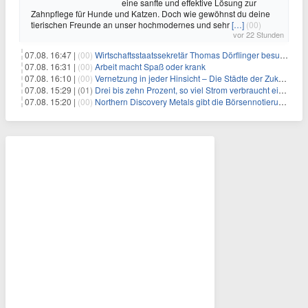
eine sanfte und effektive Lösung zur
Zahnpflege für Hunde und Katzen. Doch wie gewöhnst du deine
tierischen Freunde an unser hochmodernes und sehr
[…]
(00)
vor 22 Stunden
07.08. 16:47 |
(00)
Wirtschaftsstaatssekretär Thomas Dörflinger besucht Handwerksbetrieb im Kammerbezirk Freiburg
07.08. 16:31 |
(00)
Arbeit macht Spaß oder krank
07.08. 16:10 |
(00)
Vernetzung in jeder Hinsicht – Die Städte der Zukunft sind grün-blau
07.08. 15:29 |
(01)
Drei bis zehn Prozent, so viel Strom verbraucht ein Aufzug im Gebäude
07.08. 15:20 |
(00)
Northern Discovery Metals gibt die Börsennotierung an der Frankfurter Wertpapierbörse bekannt