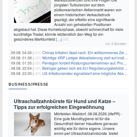
jüngsten Turbulenzen auf dem
südkoreanischen Aktienmarkt waren von
einem historischen Verkaufsdruck
geprägt, der effektiv eine signifikante
Anzahl von gehebelten Positionen
abgebaut hat. Diese Korrekturphase, obwohl schmerzhaft für viele
kurzfristige Trader, könnte letztendlich den Weg für ein
gesünderes Marktumfeld
[…]
(00)
vor 3 Stunden
09.08. 04:35 |
(00)
Chinas Inflation lässt nach: Ein willkommenes Zeichen für Investoren angesichts der Folgen des Öl-Schocks
09.08. 01:38 |
(00)
Wichtige XRP Ledger Aktualisierung zielt auf institutionelle Akzeptanz ab
09.08. 01:35 |
(00)
Pentagon fordert Rüstungsunternehmen auf, Produktion angesichts eskalierender globaler Spannungen zu steigern
08.08. 22:54 |
(00)
Betrüger geben sich als EU-Regulierungsbehörden aus, um Krypto-Nutzer nach MiCA-Deadline ins Visier zu nehmen
08.08. 22:35 |
(00)
US-Inflationsindex signalisiert eine mögliche Abschwächung der Inflationsdruck
BUSINESS/PRESSE
Ultraschallzahnbürste für Hund und Katze –
Tipps zur erfolgreichen Eingewöhnung
Mörfelden-Walldorf, 08.08.2026 (lifePR) -
Eine gute Mundhygiene ist für die
Gesundheit deiner Haustiere genauso
wichtig wie für deine eigene. Unsere
emmi-pet Ultraschallzahnbürste bietet