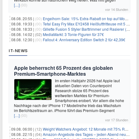
[…]
(00)
vor 14 Stunden
08.08. 20:55 |
(00)
Engelhorn Sale: 15% Extra-Rabatt on top auf Mode- und Sport-Artikel
08.08. 19:33 |
(00)
Tefal Easy Fry Max EY2458 Heißluftfritteuse mit 5 Litern für 64,99€
08.08. 18:33 |
(00)
Gillette Fusion 5 Styler Barttrimmer und Rasierer (All in One) für 16€
08.08. 14:02 |
(02)
MediaMarkt: 3 Tonie-Figuren für 37€
08.08. 12:30 |
(00)
Fallout 4: Anniversary Edition Switch 2 für 42,39€
IT-NEWS
Apple beherrscht 65 Prozent des globalen
Premium-Smartphone-Marktes
Im ersten Halbjahr 2026 hat Apple laut
aktuellen Daten von Counterpoint
Research stolze 65 Prozent des
weltweiten Marktes für Premium-
Smartphones erobert. Vor allem die hohe
Nachfrage nach der iPhone 17 Modellreihe trieb das Wachstum
im Berichtszeitraum an. iPhone führt das Premium-Segment
[…]
(00)
vor 17 Stunden
09.08. 06:00 |
(12)
Weight Watchers Angebot: 12 Monate mit 75% Rabatt ab 6,25€/Monat
08.08. 22:15 |
(04)
Amazon-Angebote des Tages – jeden Abend neue Deals zum Stöbern