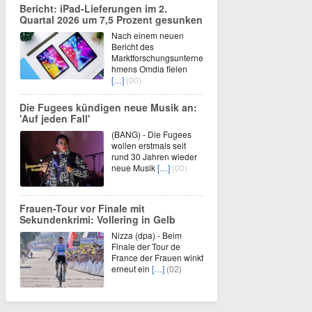
Bericht: iPad-Lieferungen im 2.
Quartal 2026 um 7,5 Prozent gesunken
Nach einem neuen
Bericht des
Marktforschungsunterne
hmens Omdia fielen
[…]
(00)
Die Fugees kündigen neue Musik an:
'Auf jeden Fall'
(BANG) - Die Fugees
wollen erstmals seit
rund 30 Jahren wieder
neue Musik
[…]
(00)
Frauen-Tour vor Finale mit
Sekundenkrimi: Vollering in Gelb
Nizza (dpa) - Beim
Finale der Tour de
France der Frauen winkt
erneut ein
[…]
(02)