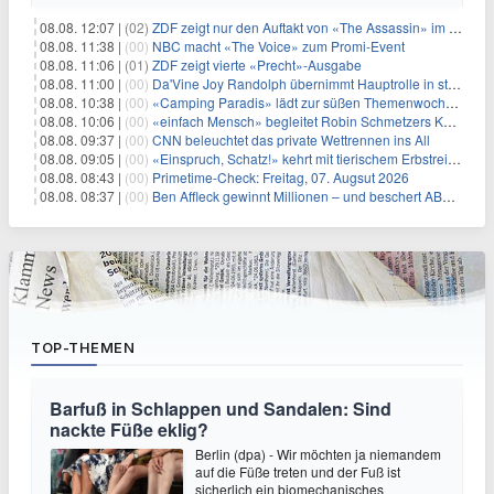
08.08. 12:07 |
(02)
ZDF zeigt nur den Auftakt von «The Assassin» im Fernsehen
08.08. 11:38 |
(00)
NBC macht «The Voice» zum Promi-Event
08.08. 11:06 |
(01)
ZDF zeigt vierte «Precht»-Ausgabe
08.08. 11:00 |
(00)
Da'Vine Joy Randolph übernimmt Hauptrolle in starbesetzter schwarzer Komödie
08.08. 10:38 |
(00)
«Camping Paradis» lädt zur süßen Themenwoche ein
08.08. 10:06 |
(00)
«einfach Mensch» begleitet Robin Schmetzers Kampf gegen eine seltene Krankheit
08.08. 09:37 |
(00)
CNN beleuchtet das private Wettrennen ins All
08.08. 09:05 |
(00)
«Einspruch, Schatz!» kehrt mit tierischem Erbstreit zurück
08.08. 08:43 |
(00)
Primetime-Check: Freitag, 07. Augsut 2026
08.08. 08:37 |
(00)
Ben Affleck gewinnt Millionen – und beschert ABC Top-Quoten
TOP-THEMEN
Barfuß in Schlappen und Sandalen: Sind
nackte Füße eklig?
Berlin (dpa) - Wir möchten ja niemandem
auf die Füße treten und der Fuß ist
sicherlich ein biomechanisches