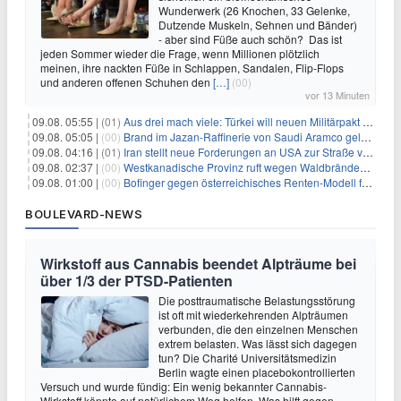
Wunderwerk (26 Knochen, 33 Gelenke,
Dutzende Muskeln, Sehnen und Bänder)
- aber sind Füße auch schön? Das ist
jeden Sommer wieder die Frage, wenn Millionen plötzlich
meinen, ihre nackten Füße in Schlappen, Sandalen, Flip-Flops
und anderen offenen Schuhen den
[…]
(00)
vor 13 Minuten
09.08. 05:55 |
(01)
Aus drei mach viele: Türkei will neuen Militärpakt erweitern
09.08. 05:05 |
(00)
Brand im Jazan-Raffinerie von Saudi Aramco gelöscht: Auswirkungen auf die Energiemärkte
09.08. 04:16 |
(01)
Iran stellt neue Forderungen an USA zur Straße von Hormus
09.08. 02:37 |
(00)
Westkanadische Provinz ruft wegen Waldbränden Notstand aus
09.08. 01:00 |
(00)
Bofinger gegen österreichisches Renten-Modell für Schwerarbeiter
BOULEVARD-NEWS
Wirkstoff aus Cannabis beendet Alpträume bei
über 1/3 der PTSD-Patienten
Die posttraumatische Belastungsstörung
ist oft mit wiederkehrenden Alpträumen
verbunden, die den einzelnen Menschen
extrem belasten. Was lässt sich dagegen
tun? Die Charité Universitätsmedizin
Berlin wagte einen placebokontrollierten
Versuch und wurde fündig: Ein wenig bekannter Cannabis-
Wirkstoff könnte auf natürlichem Weg helfen. Was hilft gegen