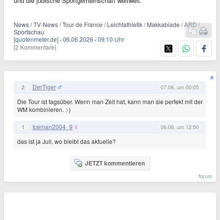
und die jüdische Sportgemeinschaft weltweit.
News / TV-News / Tour de France / Leichtathletik / Makkabiade / ARD /
Sportschau
[quotenmeter.de]
·
06.06.2026
·
09:10 Uhr
[2 Kommentare]
DerTiger
2
07.06. um 00:05
Die Tour ist tagsüber. Wenn man Zeit hat, kann man sie perfekt mit der
WM kombinieren. ;-)
Iceman2004_9
1
06.06. um 12:50
das ist ja Juli, wo bleibt das aktuelle?
JETZT kommentieren
forum