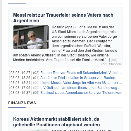
Messi reist zur Trauerfeier seines Vaters nach
Argentinien
Rosario (dpa) - Lionel Messi ist aus der
US-Stadt Miami nach Argentinien gereist,
um von seinem verstorbenen Vater Jorge
Abschied zu nehmen. Der Privatjet mit
dem argentinischen Fußball-Weltstar,
seiner Frau und den drei Kindern landete
am späten Abend (Ortszeit) in der Stadt Rosario, wie örtliche
Medien berichteten. Vom Flughafen sei die Familie Messi
[…]
(00)
vor 2 Stunden
08.08. 19:27 |
(02)
Frauen-Tour vor Finale mit Sekundenkrimi: Vollering in Gelb
08.08. 18:25 |
(01)
Autofahrer fährt in Italien in Gruppe von Radlern
08.08. 18:24 |
(00)
Lionel Messis Vater Jorge im Alter von 68 Jahren gestorben
08.08. 17:05 |
(00)
LIV Golf steht an einem finanziellen Scheideweg auf der Suche nach neuen Investitionen
08.08. 15:37 |
(06)
Blackout stoppt Apnoetaucher kurz vor Tiefenrekord
FINANZNEWS
Koreas Aktienmarkt stabilisiert sich, da
gehebelte Positionen abgebaut werden
Marktturbulenzen und ihre Folgen Die