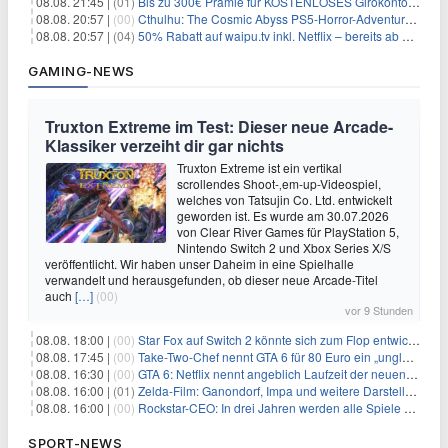
08.08. 21:45 |
(01)
Bis zu 300€ Prämie für KOSTENLOSES Girokonto bei der Santander – 50€ schon nach 1 Woche!
08.08. 20:57 |
(00)
Cthulhu: The Cosmic Abyss PS5-Horror-Adventure für 27,99€
08.08. 20:57 |
(04)
50% Rabatt auf waipu.tv inkl. Netflix – bereits ab 9€/Monat (statt 17,99€)
GAMING-NEWS
Truxton Extreme im Test: Dieser neue Arcade-
Klassiker verzeiht dir gar nichts
Truxton Extreme ist ein vertikal
scrollendes Shoot-‚em-up-Videospiel,
welches von Tatsujin Co. Ltd. entwickelt
geworden ist. Es wurde am 30.07.2026
von Clear River Games für PlayStation 5,
Nintendo Switch 2 und Xbox Series X/S
veröffentlicht. Wir haben unser Daheim in eine Spielhalle
verwandelt und herausgefunden, ob dieser neue Arcade-Titel
auch
[…]
(00)
vor 9 Stunden
08.08. 18:00 |
(00)
Star Fox auf Switch 2 könnte sich zum Flop entwickeln
08.08. 17:45 |
(00)
Take-Two-Chef nennt GTA 6 für 80 Euro ein „unglaubliches Schnäppchen“
08.08. 16:30 |
(00)
GTA 6: Netflix nennt angeblich Laufzeit der neuen Gameplay-Präsentation
08.08. 16:00 |
(01)
Zelda-Film: Ganondorf, Impa und weitere Darsteller sollen feststehen
08.08. 16:00 |
(00)
Rockstar-CEO: In drei Jahren werden alle Spiele gestreamt
SPORT-NEWS