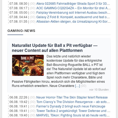
07.08. 08:30 |
(00)
Atera 022685 Fahrradträger Strada Sport 3 für 337,48€
07.08. 06:17 |
(00)
AOC GAMING CQ32G4ZA – Ein Monitor für drei Arten von Spielen
07.08. 05:00 |
(00)
Fairplay-Vereinbarung soll Internet-Ausbau beschleunigen
07.08. 04:44 |
(00)
Galaxy Z Fold 8: Kompakt, ausdauernd und fast ohne Falte
07.08. 01:35 |
(00)
Atlassian-Aktien steigen, da Umsatzsprung KI-Sorgen dämpft
GAMING-NEWS
Naturalist Update für Ball x Pit verfügbar —
neuer Content auf allen Plattformen
Das letzte und natürlich wieder
kostenlose Update für das erfolgreiche
Ball-Bouncing-Roguelite BALL x PIT ist
da! The Naturalist Update ist ab sofort auf
allen Plattformen verfügbar und fügt dem
Spiel noch mehr Charaktere, Bälle und
Passive Fähigkeiten hinzu, wodurch sich die Möglichkeiten eines
Runs erheblich erweitern. Neue Charaktere
[…]
(00)
vor 10 Stunden
06.08. 22:26 |
(00)
Neuer Horror‑Titel The Skin Stapler feiert Release
06.08. 19:42 |
(00)
Tom Clancy’s The Division Resurgence – ab sofort für euch verfügbar
06.08. 19:41 |
(00)
Farmer’s Dynasty 2 bringt euch neue Fahrzeuge
06.08. 19:41 |
(00)
Tower Tactics 2 angekündigt: Tower Defense und Deckbuilding Kombo kehrt zurück
06.08. 19:40 |
(00)
MARVEL Tōkon: Fighting Souls ist ab heute verfügbar