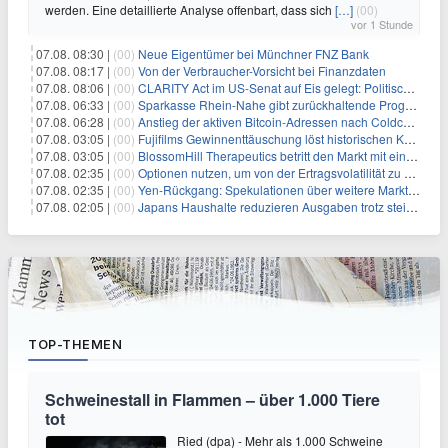
werden. Eine detaillierte Analyse offenbart, dass sich
[…]
(00)
vor 1 Stunde
07.08. 08:30 |
(00)
Neue Eigentümer bei Münchner FNZ Bank
07.08. 08:17 |
(00)
Von der Verbraucher-Vorsicht bei Finanzdaten
07.08. 08:06 |
(00)
CLARITY Act im US-Senat auf Eis gelegt: Politische Differenzen verzögern Krypto-Gesetzgebung bis September
07.08. 06:33 |
(00)
Sparkasse Rhein-Nahe gibt zurückhaltende Prognose
07.08. 06:28 |
(00)
Anstieg der aktiven Bitcoin-Adressen nach Coldcard-Panik
07.08. 03:05 |
(00)
Fujifilms Gewinnenttäuschung löst historischen Kursrückgang aus
07.08. 03:05 |
(00)
BlossomHill Therapeutics betritt den Markt mit einem IPO-Boost von 150 Millionen Dollar
07.08. 02:35 |
(00)
Optionen nutzen, um von der Ertragsvolatilität zu profitieren
07.08. 02:35 |
(00)
Yen-Rückgang: Spekulationen über weitere Marktinterventionen nehmen zu
07.08. 02:05 |
(00)
Japans Haushalte reduzieren Ausgaben trotz steigender Löhne: Ein Warnsignal für das Wachstum
TOP-THEMEN
Schweinestall in Flammen – über 1.000 Tiere
tot
Ried (dpa) - Mehr als 1.000 Schweine