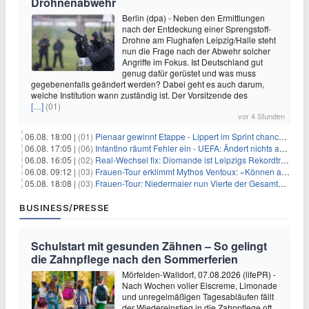
Drohnenabwehr
Berlin (dpa) - Neben den Ermittlungen
nach der Entdeckung einer Sprengstoff-
Drohne am Flughafen Leipzig/Halle steht
nun die Frage nach der Abwehr solcher
Angriffe im Fokus. Ist Deutschland gut
genug dafür gerüstet und was muss
gegebenenfalls geändert werden? Dabei geht es auch darum,
welche Institution wann zuständig ist. Der Vorsitzende des
[…]
(01)
vor 4 Stunden
06.08. 18:00 |
(01)
Pienaar gewinnt Etappe - Lippert im Sprint chancenlos
06.08. 17:05 |
(06)
Infantino räumt Fehler ein - UEFA: Ändert nichts an Boykott
06.08. 16:05 |
(02)
Real-Wechsel fix: Diomande ist Leipzigs Rekordtransfer
06.08. 09:12 |
(03)
Frauen-Tour erklimmt Mythos Ventoux: «Können alles schaffen»
05.08. 18:08 |
(03)
Frauen-Tour: Niedermaier nun Vierte der Gesamtwertung
BUSINESS/PRESSE
Schulstart mit gesunden Zähnen – So gelingt
die Zahnpflege nach den Sommerferien
Mörfelden-Walldorf, 07.08.2026 (lifePR) -
Nach Wochen voller Eiscreme, Limonade
und unregelmäßigen Tagesabläufen fällt
der Wiedereinstieg in die Zahnpflege oft