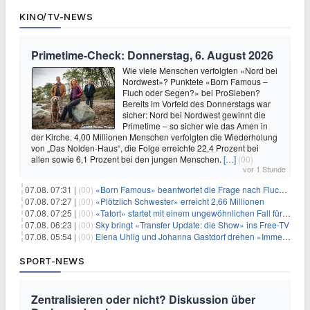
KINO/TV-NEWS
Primetime-Check: Donnerstag, 6. August 2026
Wie viele Menschen verfolgten «Nord bei
Nordwest»? Punktete «Born Famous –
Fluch oder Segen?» bei ProSieben?
Bereits im Vorfeld des Donnerstags war
sicher: Nord bei Nordwest gewinnt die
Primetime – so sicher wie das Amen in
der Kirche. 4,00 Millionen Menschen verfolgten die Wiederholung
von „Das Nolden-Haus“, die Folge erreichte 22,4 Prozent bei
allen sowie 6,1 Prozent bei den jungen Menschen.
[…]
(00)
vor 1 Stunde
07.08. 07:31 |
(00)
«Born Famous» beantwortet die Frage nach Fluch oder Segen
07.08. 07:27 |
(00)
«Plötzlich Schwester» erreicht 2,66 Millionen
07.08. 07:25 |
(00)
«Tatort» startet mit einem ungewöhnlichen Fall für Charlotte Lindholm
07.08. 06:23 |
(00)
Sky bringt «Transfer Update: die Show» ins Free-TV
07.08. 05:54 |
(00)
Elena Uhlig und Johanna Gastdorf drehen «Immer fehlt was»
SPORT-NEWS
Zentralisieren oder nicht? Diskussion über