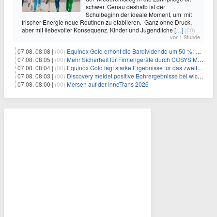
schwer. Genau deshalb ist der
Schulbeginn der ideale Moment, um mit
frischer Energie neue Routinen zu etablieren. Ganz ohne Druck,
aber mit liebevoller Konsequenz. Kinder und Jugendliche
[…]
(00)
vor 1 Stunde
07.08. 08:08 |
(00)
Equinox Gold erhöht die Bardividende um 50 %; kündigt vierteljährliche Bardividende von 0,0225 US-Dollar pro Stammaktie an
07.08. 08:05 |
(00)
Mehr Sicherheit für Firmengeräte durch COSYS MDM
07.08. 08:04 |
(00)
Equinox Gold legt starke Ergebnisse für das zweite Quartal vor
07.08. 08:03 |
(00)
Discovery meldet positive Bohrergebnisse bei wichtigen Wachstumsprojekten, Ressourcenschätzungen für Dome und TVZ liegen im Zeitplan für Ende 2026
07.08. 08:00 |
(00)
Mersen auf der InnoTrans 2026