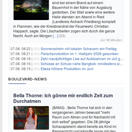
sind bei einem Brand auf einem
Bauernhof in der Nähe von Augsburg
gestorben. Der Stall sowie eine weitere
Halle standen am Abend in Ried
(Landkreis Aichach-Friedberg) komplett
in Flammen, wie der Kreisbrandrat der Feuerwehr, Christian
Happach, sagte. Die Löscharbeiten zogen sich durch die ganze
Nacht. Auch am Morgen
[…]
(02)
vor 39 Minuten
07.08. 08:22 |
(00)
Sonnenschein mit lokalen Schauern am Freitag
07.08. 08:21 |
(00)
Fleischproduktion im 1. Halbjahr 2026 gesunken
07.08. 08:18 |
(00)
Zahl mautpflichtiger Lkw auf Autobahnen im Juli gestiegen
07.08. 08:16 |
(00)
Schüsse an Schule nahe Bangkok: mindestens sieben Tote
07.08. 08:15 |
(00)
Etwas höhere Produktion im Juni
BOULEVARD-NEWS
Bella Thorne: Ich gönne mir endlich Zeit zum
Durchatmen
(BANG) - Bella Thorne hat sich in den
vergangenen Jahren bewusst "mehr
Raum zum Atmen und für Nachsicht mit
sich selbst" gegeben. Die 28-jährige
Schauspielerin stand bereits als Kind im
Rampenlicht und kämpfte lange mit den