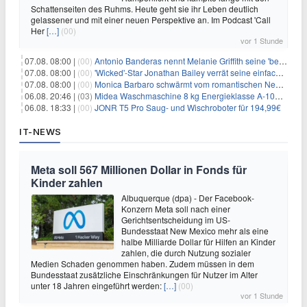
Schattenseiten des Ruhms. Heute geht sie ihr Leben deutlich
gelassener und mit einer neuen Perspektive an. Im Podcast 'Call
Her
[…]
(00)
vor 1 Stunde
07.08. 08:00 |
(00)
Antonio Banderas nennt Melanie Griffith seine 'beste Freundin'
07.08. 08:00 |
(00)
'Wicked'-Star Jonathan Bailey verrät seine einfache Hautpflegeroutine
07.08. 08:00 |
(00)
Monica Barbaro schwärmt vom romantischen New York
06.08. 20:46 |
(03)
Midea Waschmaschine 8 kg Energieklasse A-10% 1400 U/Min für 289,97€
06.08. 18:33 |
(00)
JONR T5 Pro Saug- und Wischroboter für 194,99€
IT-NEWS
Meta soll 567 Millionen Dollar in Fonds für
Kinder zahlen
Albuquerque (dpa) - Der Facebook-
Konzern Meta soll nach einer
Gerichtsentscheidung im US-
Bundesstaat New Mexico mehr als eine
halbe Milliarde Dollar für Hilfen an Kinder
zahlen, die durch Nutzung sozialer
Medien Schaden genommen haben. Zudem müssen in dem
Bundesstaat zusätzliche Einschränkungen für Nutzer im Alter
unter 18 Jahren eingeführt werden:
[…]
(00)
vor 1 Stunde