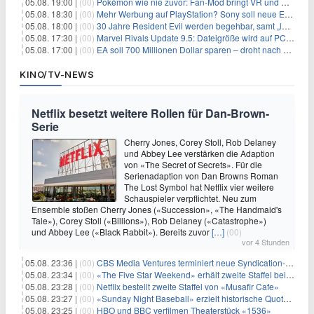
05.08. 19:00 |
(00)
Pokémon wie nie zuvor: Fan-Mod bringt VR und Ego-Perspektive nach Kanto
05.08. 18:30 |
(00)
Mehr Werbung auf PlayStation? Sony soll neue Einnahmequellen prüfen
05.08. 18:00 |
(00)
30 Jahre Resident Evil werden begehbar, samt „lebensgroßem Leon“
05.08. 17:30 |
(00)
Marvel Rivals Update 9.5: Dateigröße wird auf PC und Konsolen deutlich reduziert
05.08. 17:00 |
(00)
EA soll 700 Millionen Dollar sparen – droht nach der Übernahme die nächste Entlassungswelle?
KINO/TV-NEWS
Netflix besetzt weitere Rollen für Dan-Brown-
Serie
Cherry Jones, Corey Stoll, Rob Delaney
und Abbey Lee verstärken die Adaption
von «The Secret of Secrets». Für die
Serienadaption von Dan Browns Roman
The Lost Symbol hat Netflix vier weitere
Schauspieler verpflichtet. Neu zum
Ensemble stoßen Cherry Jones («Succession», «The Handmaid's
Tale»), Corey Stoll («Billions»), Rob Delaney («Catastrophe»)
und Abbey Lee («Black Rabbit»). Bereits zuvor
[…]
(00)
vor 4 Stunden
05.08. 23:36 |
(00)
CBS Media Ventures terminiert neue Syndication-Formate
05.08. 23:34 |
(00)
«The Five Star Weekend» erhält zweite Staffel bei Peacock
05.08. 23:28 |
(00)
Netflix bestellt zweite Staffel von «Musafir Cafe»
05.08. 23:27 |
(00)
«Sunday Night Baseball» erzielt historische Quotenserie für NBC
05.08. 23:25 |
(00)
HBO und BBC verfilmen Theaterstück «1536»