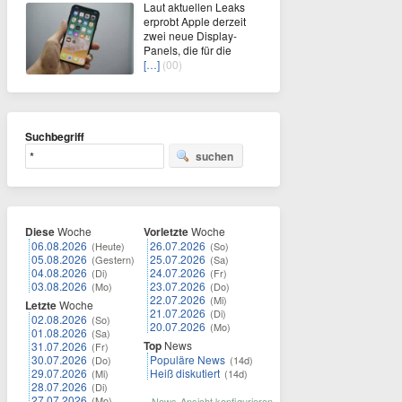
Laut aktuellen Leaks
erprobt Apple derzeit
zwei neue Display-
Panels, die für die
[…]
(00)
Suchbegriff
suchen
Diese
Woche
Vorletzte
Woche
06.08.2026
26.07.2026
(Heute)
(So)
05.08.2026
25.07.2026
(Gestern)
(Sa)
04.08.2026
24.07.2026
(Di)
(Fr)
03.08.2026
23.07.2026
(Mo)
(Do)
22.07.2026
(Mi)
Letzte
Woche
21.07.2026
(Di)
02.08.2026
(So)
20.07.2026
(Mo)
01.08.2026
(Sa)
Top
News
31.07.2026
(Fr)
30.07.2026
Populäre News
(Do)
(14d)
29.07.2026
Heiß diskutiert
(Mi)
(14d)
28.07.2026
(Di)
27.07.2026
(Mo)
News-Ansicht konfigurieren