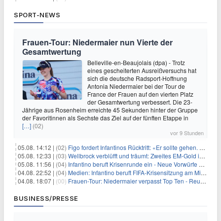
SPORT-NEWS
Frauen-Tour: Niedermaier nun Vierte der
Gesamtwertung
Belleville-en-Beaujolais (dpa) - Trotz
eines gescheiterten Ausreißversuchs hat
sich die deutsche Radsport-Hoffnung
Antonia Niedermaier bei der Tour de
France der Frauen auf den vierten Platz
der Gesamtwertung verbessert. Die 23-
Jährige aus Rosenheim erreichte 45 Sekunden hinter der Gruppe
der Favoritinnen als Sechste das Ziel auf der fünften Etappe in
[…]
(02)
vor 9 Stunden
05.08. 14:12 |
(02)
Figo fordert Infantinos Rücktritt: «Er sollte gehen. Jetzt»
05.08. 12:33 |
(03)
Wellbrock verblüfft und träumt: Zweites EM-Gold in Paris
05.08. 11:56 |
(04)
Infantino beruft Krisenrunde ein - Neue Vorwürfe gegen FIFA
04.08. 22:52 |
(04)
Medien: Infantino beruft FIFA-Krisensitzung am Mittwoch ein
04.08. 18:07 |
(00)
Frauen-Tour: Niedermaier verpasst Top Ten - Reusser siegt
BUSINESS/PRESSE