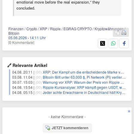
emotional move before the real expansion,“ they
concluded.
Finanzen / Crypto / XRP / Ripple / EGRAG CRYPTO / Kryptowährungen /
Bitcoin
05.06.2026
·
14:11 Uhr
[0 Kommentare]
🔗 Relevante Artikel
04.08. 20:11 |
(00)
XRP: Der Kampf um die entscheidende Marke von $1,06
03.08. 11:04 |
(00)
Bitcoin fällt unter 63.000 $, Pi Network (PI) verliert an Schwung
30.07. 15:03 |
(00)
Warnung vor XRP: Warum der Preis von Ripple um 23% fallen könnte
04.08. 15:54 |
(00)
Ripple-Kursanalyse: XRP kämpft gegen USDT, während das BTC-Paar ein düsteres Bild zeichnet
04.08. 05:15 |
(00)
Jeder achte Erwachsene in Deutschland hält Kryptowährungen
- keine Kommentare -
JETZT kommentieren