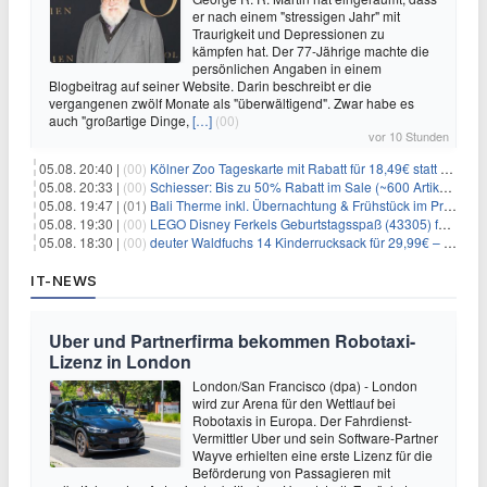
er nach einem "stressigen Jahr" mit
Traurigkeit und Depressionen zu
kämpfen hat. Der 77-Jährige machte die
persönlichen Angaben in einem
Blogbeitrag auf seiner Website. Darin beschreibt er die
vergangenen zwölf Monate als "überwältigend". Zwar habe es
auch "großartige Dinge,
[…]
(00)
vor 10 Stunden
05.08. 20:40 |
(00)
Kölner Zoo Tageskarte mit Rabatt für 18,49€ statt 29,50€ – einlösbar bis Dezember
05.08. 20:33 |
(00)
Schiesser: Bis zu 50% Rabatt im Sale (~600 Artikel zur Auswahl)
05.08. 19:47 |
(01)
Bali Therme inkl. Übernachtung & Frühstück im Premium Hotel (Bad Oeynhausen) ab 89€ p.P.
05.08. 19:30 |
(00)
LEGO Disney Ferkels Geburtstagsspaß (43305) für 29,10€
05.08. 18:30 |
(00)
deuter Waldfuchs 14 Kinderrucksack für 29,99€ – Amber-maple
IT-NEWS
Uber und Partnerfirma bekommen Robotaxi-
Lizenz in London
London/San Francisco (dpa) - London
wird zur Arena für den Wettlauf bei
Robotaxis in Europa. Der Fahrdienst-
Vermittler Uber und sein Software-Partner
Wayve erhielten eine erste Lizenz für die
Beförderung von Passagieren mit