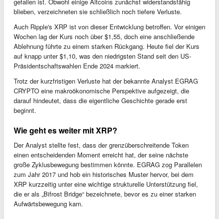
gefallen ist. Obwohl einige Altcoins zunächst widerstandsfähig
blieben, verzeichneten sie schließlich noch tiefere Verluste.
Auch Ripple's XRP ist von dieser Entwicklung betroffen. Vor einigen
Wochen lag der Kurs noch über $1,55, doch eine anschließende
Ablehnung führte zu einem starken Rückgang. Heute fiel der Kurs
auf knapp unter $1,10, was den niedrigsten Stand seit den US-
Präsidentschaftswahlen Ende 2024 markiert.
Trotz der kurzfristigen Verluste hat der bekannte Analyst EGRAG
CRYPTO eine makroökonomische Perspektive aufgezeigt, die
darauf hindeutet, dass die eigentliche Geschichte gerade erst
beginnt.
Wie geht es weiter mit XRP?
Der Analyst stellte fest, dass der grenzüberschreitende Token
einen entscheidenden Moment erreicht hat, der seine nächste
große Zyklusbewegung bestimmen könnte. EGRAG zog Parallelen
zum Jahr 2017 und hob ein historisches Muster hervor, bei dem
XRP kurzzeitig unter eine wichtige strukturelle Unterstützung fiel,
die er als „Bifrost Bridge“ bezeichnete, bevor es zu einer starken
Aufwärtsbewegung kam.