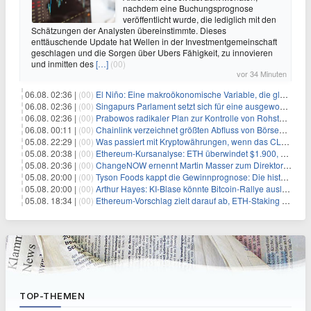
nachdem eine Buchungsprognose
veröffentlicht wurde, die lediglich mit den
Schätzungen der Analysten übereinstimmte. Dieses
enttäuschende Update hat Wellen in der Investmentgemeinschaft
geschlagen und die Sorgen über Ubers Fähigkeit, zu innovieren
und inmitten des
[…]
(00)
vor 34 Minuten
06.08. 02:36 |
(00)
El Niño: Eine makroökonomische Variable, die globale Wirtschaftslandschaften umgestaltet
06.08. 02:36 |
(00)
Singapurs Parlament setzt sich für eine ausgewogene wirtschaftliche Zukunft ein
06.08. 02:36 |
(00)
Prabowos radikaler Plan zur Kontrolle von Rohstoffexporten steht vor konkurrierenden Visionen
06.08. 00:11 |
(00)
Chainlink verzeichnet größten Abfluss von Börsen seit Juni – Bullen beobachten genau
05.08. 22:29 |
(00)
Was passiert mit Kryptowährungen, wenn das CLARITY-Gesetz diese Woche scheitert? Hougan erklärt
05.08. 20:38 |
(00)
Ethereum-Kursanalyse: ETH überwindet $1.900, aber größere Herausforderungen stehen bevor
05.08. 20:36 |
(00)
ChangeNOW ernennt Martin Masser zum Direktor für strategische Partnerschaften
05.08. 20:00 |
(00)
Tyson Foods kappt die Gewinnprognose: Die historische Rinderkrise will einfach nicht enden
05.08. 20:00 |
(00)
Arthur Hayes: KI-Blase könnte Bitcoin-Rallye auslösen
05.08. 18:34 |
(00)
Ethereum-Vorschlag zielt darauf ab, ETH-Staking auf 50 % der Gesamtmenge zu begrenzen
TOP-THEMEN