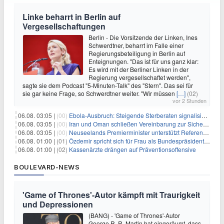
Linke beharrt in Berlin auf
Vergesellschaftungen
Berlin - Die Vorsitzende der Linken, Ines
Schwerdtner, beharrt im Falle einer
Regierungsbeteiligung in Berlin auf
Enteignungen. "Das ist für uns ganz klar:
Es wird mit der Berliner Linken in der
Regierung vergesellschaftet werden",
sagte sie dem Podcast "5-Minuten-Talk" des "Stern". Das sei für
sie gar keine Frage, so Schwerdtner weiter. "Wir müssen
[…]
(02)
vor 2 Stunden
06.08. 03:05 |
(00)
Ebola-Ausbruch: Steigende Sterberaten signalisieren dringenden Bedarf an verbesserter Gesundheitsinfrastruktur
06.08. 03:05 |
(00)
Iran und Oman schließen Vereinbarung zur Sicherung des Schiffsverkehrs durch die Straße von Hormuz
06.08. 03:05 |
(00)
Neuseelands Premierminister unterstützt Referendum über das Wahlsystem: Ein Schritt in Richtung verbesserter demokratischer Beteiligung
06.08. 01:00 |
(01)
Özdemir spricht sich für Frau als Bundespräsidentin aus
06.08. 01:00 |
(02)
Kassenärzte drängen auf Präventionsoffensive
BOULEVARD-NEWS
'Game of Thrones'-Autor kämpft mit Traurigkeit
und Depressionen
(BANG) - 'Game of Thrones'-Autor
George R. R. Martin hat eingeräumt, dass