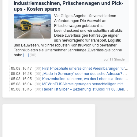
Industriemaschinen, Pritschenwagen und Pick-
ups - Kosten sparen
Vielfältiges Angebot für verschiedene
Anforderungen Die Auswahl an
Pritschenwagen gebraucht ist
beeindruckend und wirtschaftlich attraktiv.
Diese zuverlässigen Fahrzeuge eignen
sich hervorragend für Transport, Logistik
und Bauwesen. Mit ihrer robusten Konstruktion und bewährter
Technik bieten sie Unternehmen jahrelange Zuverlässigkeit ohne
hohe
[…]
(00)
vor 11 Stunden
05.08. 16:47 |
(00)
First Phosphate unterzeichnet Vereinbarungen für nicht zu refundierende Zuwendungen in Höhe von 4,84 Mio. $ von der kanadischen Regierung für Straßeninfrastruktur und Stromübertragungsleitungen
05.08. 16:28 |
(00)
„Made in Germany“ oder nur deutsche Adresse? So erkennen Sie, wo Ihre Leiterplatten wirklich gefertigt werden
05.08. 16:05 |
(00)
Konzentration trainieren, wo das Leben stattfindet: Mobile EEG-Technologie bringt Neurofeedback in den Alltag
05.08. 16:04 |
(00)
MEW: nEHS-Versteigerungen benachteiligen mittelständische Unternehmen
05.08. 15:45 |
(00)
Reden ist Silber – Beziehung ist Gold! 11.08. Berlin – 18:30 Uhr