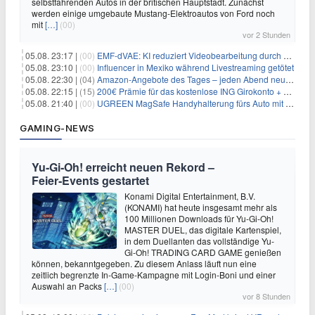
selbstfahrenden Autos in der britischen Hauptstadt. Zunächst
werden einige umgebaute Mustang-Elektroautos von Ford noch
mit
[…]
(00)
vor 2 Stunden
05.08. 23:17 |
(00)
EMF-dVAE: KI reduziert Videobearbeitung durch audio-gesteuerte Bildauswahl um 65%
05.08. 23:10 |
(00)
Influencer in Mexiko während Livestreaming getötet
05.08. 22:30 |
(04)
Amazon-Angebote des Tages – jeden Abend neue Deals zum Stöbern
05.08. 22:15 |
(15)
200€ Prämie für das kostenlose ING Girokonto + gratis Visa + 3,75% Zinsen
05.08. 21:40 |
(00)
UGREEN MagSafe Handyhalterung fürs Auto mit 20 N52-Magneten für 7,96€
GAMING-NEWS
Yu‑Gi‑Oh! erreicht neuen Rekord –
Feier‑Events gestartet
Konami Digital Entertainment, B.V.
(KONAMI) hat heute insgesamt mehr als
100 Millionen Downloads für Yu-Gi-Oh!
MASTER DUEL, das digitale Kartenspiel,
in dem Duellanten das vollständige Yu-
Gi-Oh! TRADING CARD GAME genießen
können, bekanntgegeben. Zu diesem Anlass läuft nun eine
zeitlich begrenzte In-Game-Kampagne mit Login-Boni und einer
Auswahl an Packs
[…]
(00)
vor 8 Stunden