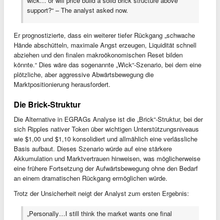
wick… or will price build a solid brick structure above
support?“ – The analyst asked now.
Er prognostizierte, dass ein weiterer tiefer Rückgang „schwache
Hände abschütteln, maximale Angst erzeugen, Liquidität schnell
abziehen und den finalen makroökonomischen Reset bilden
könnte.“ Dies wäre das sogenannte „Wick“-Szenario, bei dem eine
plötzliche, aber aggressive Abwärtsbewegung die
Marktpositionierung herausfordert.
Die Brick-Struktur
Die Alternative in EGRAGs Analyse ist die „Brick“-Struktur, bei der
sich Ripples nativer Token über wichtigen Unterstützungsniveaus
wie $1,00 und $1,10 konsolidiert und allmählich eine verlässliche
Basis aufbaut. Dieses Szenario würde auf eine stärkere
Akkumulation und Marktvertrauen hinweisen, was möglicherweise
eine frühere Fortsetzung der Aufwärtsbewegung ohne den Bedarf
an einem dramatischen Rückgang ermöglichen würde.
Trotz der Unsicherheit neigt der Analyst zum ersten Ergebnis:
„Personally…I still think the market wants one final