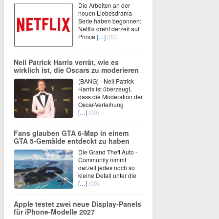
Die Arbeiten an der
neuen Liebesdrama-
Serie haben begonnen:
Netflix dreht derzeit auf
Prince
[…]
(00)
Neil Patrick Harris verrät, wie es
wirklich ist, die Oscars zu moderieren
(BANG) - Neil Patrick
Harris ist überzeugt,
dass die Moderation der
Oscar-Verleihung
[…]
(00)
Fans glauben GTA 6-Map in einem
GTA 5-Gemälde entdeckt zu haben
Die Grand Theft Auto -
Community nimmt
derzeit jedes noch so
kleine Detail unter die
[…]
(00)
Apple testet zwei neue Display-Panels
für iPhone-Modelle 2027