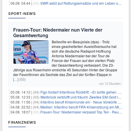
06.08. 04:44 |
(00)
SWR setzt auf Rettungseinsätze und ein Leben ohne Smartphone
SPORT-NEWS
Frauen-Tour: Niedermaier nun Vierte der
Gesamtwertung
Belleville-en-Beaujolais (dpa) - Trotz
eines gescheiterten Ausreißversuchs hat
sich die deutsche Radsport-Hoffnung
Antonia Niedermaier bei der Tour de
France der Frauen auf den vierten Platz
der Gesamtwertung verbessert. Die 23-
Jährige aus Rosenheim erreichte 45 Sekunden hinter der Gruppe
der Favoritinnen als Sechste das Ziel auf der fünften Etappe in
[…]
(03)
vor 12 Stunden
05.08. 14:12 |
(04)
Figo fordert Infantinos Rücktritt: «Er sollte gehen. Jetzt»
05.08. 12:33 |
(03)
Wellbrock verblüfft und träumt: Zweites EM-Gold in Paris
05.08. 11:56 |
(04)
Infantino beruft Krisenrunde ein - Neue Vorwürfe gegen FIFA
04.08. 22:52 |
(04)
Medien: Infantino beruft FIFA-Krisensitzung am Mittwoch ein
04.08. 18:07 |
(00)
Frauen-Tour: Niedermaier verpasst Top Ten - Reusser siegt
FINANZNEWS