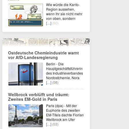
Wie würde die Kanto-
Region aussehen,
wenn ihr sie nicht mehr
von oben, sondern
[…]
(00)
Ostdeutsche Chemieindustrie warnt
vor AfD-Landesregierung
Berlin - Die
Hauptgeschäftsführerin
des Industrieverbandes
Nordostchemie, Nora
[…]
(08)
Wellbrock verblüfft und träumt:
Zweites EM-Gold in Paris
Paris (dpa) - Mit der
Euphorie des zweiten
EM-Titels dachte Florian
Wellbrock am Ufer
[…]
(03)