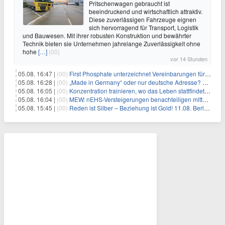
Pritschenwagen gebraucht ist
beeindruckend und wirtschaftlich attraktiv.
Diese zuverlässigen Fahrzeuge eignen
sich hervorragend für Transport, Logistik
und Bauwesen. Mit ihrer robusten Konstruktion und bewährter
Technik bieten sie Unternehmen jahrelange Zuverlässigkeit ohne
hohe
[…]
(00)
vor 14 Stunden
05.08. 16:47 |
(00)
First Phosphate unterzeichnet Vereinbarungen für nicht zu refundierende Zuwendungen in Höhe von 4,84 Mio. $ von der kanadischen Regierung für Straßeninfrastruktur und Stromübertragungsleitungen
05.08. 16:28 |
(00)
„Made in Germany“ oder nur deutsche Adresse? So erkennen Sie, wo Ihre Leiterplatten wirklich gefertigt werden
05.08. 16:05 |
(00)
Konzentration trainieren, wo das Leben stattfindet: Mobile EEG-Technologie bringt Neurofeedback in den Alltag
05.08. 16:04 |
(00)
MEW: nEHS-Versteigerungen benachteiligen mittelständische Unternehmen
05.08. 15:45 |
(00)
Reden ist Silber – Beziehung ist Gold! 11.08. Berlin – 18:30 Uhr