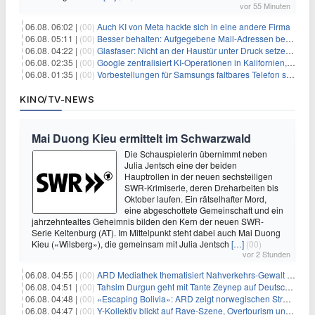
vor 55 Minuten
06.08. 06:02 |
(00)
Auch KI von Meta hackte sich in eine andere Firma
06.08. 05:11 |
(00)
Besser behalten: Aufgegebene Mail-Adressen bergen Gefahren
06.08. 04:22 |
(00)
Glasfaser: Nicht an der Haustür unter Druck setzen lassen
06.08. 02:35 |
(00)
Google zentralisiert KI-Operationen in Kalifornien, um Rivale Anthropic und OpenAI zu überholen
06.08. 01:35 |
(00)
Vorbestellungen für Samsungs faltbares Telefon steigen um 30 % in einem wettbewerbsintensiven Markt
KINO/TV-NEWS
Mai Duong Kieu ermittelt im Schwarzwald
Die Schauspielerin übernimmt neben
Julia Jentsch eine der beiden
Hauptrollen in der neuen sechsteiligen
SWR-Krimiserie, deren Dreharbeiten bis
Oktober laufen. Ein rätselhafter Mord,
eine abgeschottete Gemeinschaft und ein
jahrzehntealtes Geheimnis bilden den Kern der neuen SWR-
Serie Keltenburg (AT). Im Mittelpunkt steht dabei auch Mai Duong
Kieu («Wilsberg»), die gemeinsam mit Julia Jentsch
[…]
(00)
vor 2 Stunden
06.08. 04:55 |
(00)
ARD Mediathek thematisiert Nahverkehrs-Gewalt und Soldatinnen
06.08. 04:51 |
(00)
Tahsim Durgun geht mit Tante Zeynep auf Deutschlandreise
06.08. 04:48 |
(00)
«Escaping Bolivia»: ARD zeigt norwegischen Streaminghit
06.08. 04:47 |
(00)
Y-Kollektiv blickt auf Rave-Szene, Overtourism und Pokémon-Kult