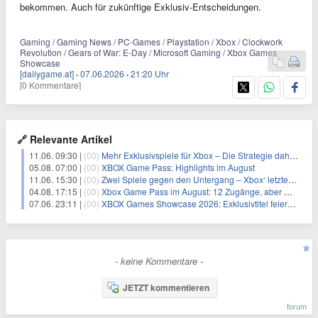
bekommen. Auch für zukünftige Exklusiv-Entscheidungen.
Gaming / Gaming News / PC-Games / Playstation / Xbox / Clockwork
Revolution / Gears of War: E-Day / Microsoft Gaming / Xbox Games
Showcase
[dailygame.at]
·
07.06.2026
·
21:20 Uhr
[0 Kommentare]
🔗 Relevante Artikel
11.06. 09:30 |
(00)
Mehr Exklusivspiele für Xbox – Die Strategie dahinter offenbart das eigentliche Problem
05.08. 07:00 |
(00)
XBOX Game Pass: Highlights im August
11.06. 15:30 |
(00)
Zwei Spiele gegen den Untergang – Xbox‘ letzter Versuch als Hardware-Plattform
04.08. 17:15 |
(00)
Xbox Game Pass im August: 12 Zugänge, aber Gears of War: E-Day stiehlt allen die Show
07.06. 23:11 |
(00)
XBOX Games Showcase 2026: Exklusivtitel feiern Comeback, neue Weltpremieren und frische Hardware zum Jubiläum
- keine Kommentare -
JETZT kommentieren
forum