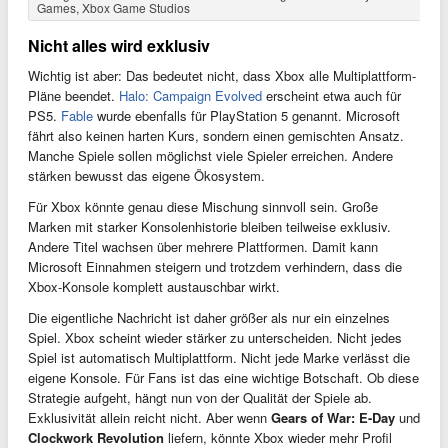
Games, Xbox Game Studios
Nicht alles wird exklusiv
Wichtig ist aber: Das bedeutet nicht, dass Xbox alle Multiplattform-
Pläne beendet.
Halo: Campaign Evolved
erscheint etwa auch für
PS5.
Fable
wurde ebenfalls für PlayStation 5 genannt. Microsoft
fährt also keinen harten Kurs, sondern einen gemischten Ansatz.
Manche Spiele sollen möglichst viele Spieler erreichen. Andere
stärken bewusst das eigene Ökosystem.
Für Xbox könnte genau diese Mischung sinnvoll sein. Große
Marken mit starker Konsolenhistorie bleiben teilweise exklusiv.
Andere Titel wachsen über mehrere Plattformen. Damit kann
Microsoft Einnahmen steigern und trotzdem verhindern, dass die
Xbox-Konsole komplett austauschbar wirkt.
Die eigentliche Nachricht ist daher größer als nur ein einzelnes
Spiel. Xbox scheint wieder stärker zu unterscheiden. Nicht jedes
Spiel ist automatisch Multiplattform. Nicht jede Marke verlässt die
eigene Konsole. Für Fans ist das eine wichtige Botschaft. Ob diese
Strategie aufgeht, hängt nun von der Qualität der Spiele ab.
Exklusivität allein reicht nicht. Aber wenn
Gears of War: E-Day
und
Clockwork Revolution
liefern, könnte Xbox wieder mehr Profil