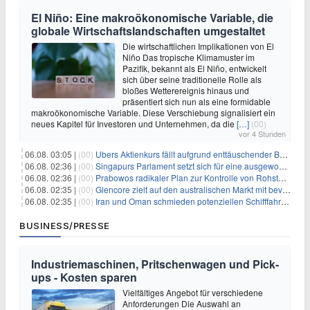
El Niño: Eine makroökonomische Variable, die
globale Wirtschaftslandschaften umgestaltet
Die wirtschaftlichen Implikationen von El
Niño Das tropische Klimamuster im
Pazifik, bekannt als El Niño, entwickelt
sich über seine traditionelle Rolle als
bloßes Wetterereignis hinaus und
präsentiert sich nun als eine formidable
makroökonomische Variable. Diese Verschiebung signalisiert ein
neues Kapitel für Investoren und Unternehmen, da die
[…]
(00)
vor 4 Stunden
06.08. 03:05 |
(00)
Ubers Aktienkurs fällt aufgrund enttäuschender Buchungsprognose
06.08. 02:36 |
(00)
Singapurs Parlament setzt sich für eine ausgewogene wirtschaftliche Zukunft ein
06.08. 02:36 |
(00)
Prabowos radikaler Plan zur Kontrolle von Rohstoffexporten steht vor konkurrierenden Visionen
06.08. 02:35 |
(00)
Glencore zielt auf den australischen Markt mit bevorstehendem Sekundärlisting
06.08. 02:35 |
(00)
Iran und Oman schmieden potenziellen Schifffahrtsvertrag im Hormuskanal
BUSINESS/PRESSE
Industriemaschinen, Pritschenwagen und Pick-
ups - Kosten sparen
Vielfältiges Angebot für verschiedene
Anforderungen Die Auswahl an