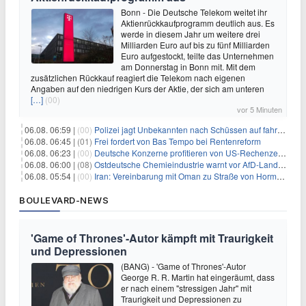
Bonn - Die Deutsche Telekom weitet ihr
Aktienrückkaufprogramm deutlich aus. Es
werde in diesem Jahr um weitere drei
Milliarden Euro auf bis zu fünf Milliarden
Euro aufgestockt, teilte das Unternehmen
am Donnerstag in Bonn mit. Mit dem
zusätzlichen Rückkauf reagiert die Telekom nach eigenen
Angaben auf den niedrigen Kurs der Aktie, der sich am unteren
[…]
(00)
vor 5 Minuten
06.08. 06:59 |
(00)
Polizei jagt Unbekannten nach Schüssen auf fahrendes Auto
06.08. 06:45 |
(01)
Frei fordert von Bas Tempo bei Rentenreform
06.08. 06:23 |
(00)
Deutsche Konzerne profitieren von US-Rechenzentrums-Boom
06.08. 06:00 |
(08)
Ostdeutsche Chemieindustrie warnt vor AfD-Landesregierung
06.08. 05:54 |
(00)
Iran: Vereinbarung mit Oman zu Straße von Hormus fast fertig
BOULEVARD-NEWS
'Game of Thrones'-Autor kämpft mit Traurigkeit
und Depressionen
(BANG) - 'Game of Thrones'-Autor
George R. R. Martin hat eingeräumt, dass
er nach einem "stressigen Jahr" mit
Traurigkeit und Depressionen zu