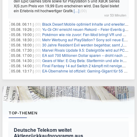
den Epic Games Store sowie für PlayStation 5 und XBOX Series
X|S zum Preis von 19,99 Euro erscheinen wird. Das Spiel bietet
ein Erlebnis mit hochwertiger Grafik
[…]
(00)
vor 53 Minuten
06.08. 06:11 |
(00)
Black Desert Mobile optimiert Inhalte und erweitert Treasure Access
05.08. 19:26 |
(00)
Yu‑Gi‑Oh! erreicht neuen Rekord – Feier‑Events gestartet
05.08. 19:00 |
(00)
Pokémon wie nie zuvor: Fan-Mod bringt VR und Ego-Perspektive nach Kanto
05.08. 18:30 |
(00)
Mehr Werbung auf PlayStation? Sony soll neue Einnahmequellen prüfen
05.08. 18:00 |
(00)
30 Jahre Resident Evil werden begehbar, samt „lebensgroßem Leon“
05.08. 17:30 |
(00)
Marvel Rivals Update 9.5: Dateigröße wird auf PC und Konsolen deutlich reduziert
05.08. 17:00 |
(00)
EA soll 700 Millionen Dollar sparen – droht nach der Übernahme die nächste Entlassungswelle?
05.08. 14:30 |
(00)
Gears of War: E-Day Beta: Starttermin und alle Inhalte offiziell bestätigt
05.08. 14:00 |
(00)
Final Fantasy 14 auf Switch 2 kämpft mit nervigem Ladefehler
05.08. 13:17 |
(00)
EA-Übernahme ist offiziell: Gaming-Gigant für 55 Milliarden Dollar verkauft
TOP-THEMEN
Deutsche Telekom weitet
Aktienrückkaufprogramm aus