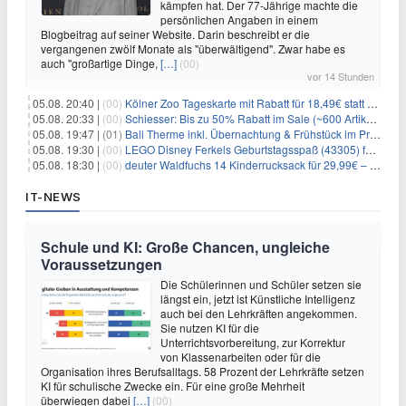
kämpfen hat. Der 77-Jährige machte die
persönlichen Angaben in einem
Blogbeitrag auf seiner Website. Darin beschreibt er die
vergangenen zwölf Monate als "überwältigend". Zwar habe es
auch "großartige Dinge,
[…]
(00)
vor 14 Stunden
05.08. 20:40 |
(00)
Kölner Zoo Tageskarte mit Rabatt für 18,49€ statt 29,50€ – einlösbar bis Dezember
05.08. 20:33 |
(00)
Schiesser: Bis zu 50% Rabatt im Sale (~600 Artikel zur Auswahl)
05.08. 19:47 |
(01)
Bali Therme inkl. Übernachtung & Frühstück im Premium Hotel (Bad Oeynhausen) ab 89€ p.P.
05.08. 19:30 |
(00)
LEGO Disney Ferkels Geburtstagsspaß (43305) für 29,10€
05.08. 18:30 |
(00)
deuter Waldfuchs 14 Kinderrucksack für 29,99€ – Amber-maple
IT-NEWS
Schule und KI: Große Chancen, ungleiche
Voraussetzungen
Die Schülerinnen und Schüler setzen sie
längst ein, jetzt ist Künstliche Intelligenz
auch bei den Lehrkräften angekommen.
Sie nutzen KI für die
Unterrichtsvorbereitung, zur Korrektur
von Klassenarbeiten oder für die
Organisation ihres Berufsalltags. 58 Prozent der Lehrkräfte setzen
KI für schulische Zwecke ein. Für eine große Mehrheit
überwiegen dabei
[…]
(00)