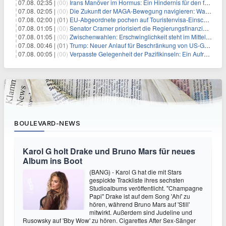
07.08. 02:35 |
(00)
Irans Manöver im Hormus: Ein Hindernis für den freien Handel und das Investorenvertrauen
07.08. 02:05 |
(00)
Die Zukunft der MAGA-Bewegung navigieren: Was steht für Investoren auf dem Spiel?
07.08. 02:00 |
(01)
EU-Abgeordnete pochen auf Touristenvisa-Einschränkungen für Russen
07.08. 01:05 |
(00)
Senator Cramer priorisiert die Regierungsfinanzierung angesichts des bevorstehenden Ferienbeginns
07.08. 01:05 |
(00)
Zwischenwahlen: Erschwinglichkeit steht im Mittelpunkt, während die Demokraten auf die Mehrheit im Repräsentantenhaus zielen
07.08. 00:46 |
(01)
Trump: Neuer Anlauf für Beschränkung von US-Geburtsrecht
07.08. 00:05 |
(00)
Verpasste Gelegenheit der Pazifikinseln: Ein Aufruf zu einer stärkeren Haltung gegen Chinas militärische Provokationen
BOULEVARD-NEWS
Karol G holt Drake und Bruno Mars für neues
Album ins Boot
(BANG) - Karol G hat die mit Stars
gespickte Trackliste ihres sechsten
Studioalbums veröffentlicht. "Champagne
Papi" Drake ist auf dem Song 'Ahí' zu
hören, während Bruno Mars auf 'Still'
mitwirkt. Außerdem sind Judeline und
Rusowsky auf 'Bby Wow' zu hören. Cigarettes After Sex-Sänger