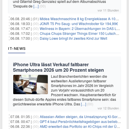
und Gitarrist Greg Gonzalez spielt auf dem Albumabschluss
'Después de
[…]
(00)
vor 11 Stunden
06.08. 20:46 |
(01)
Midea Waschmaschine 8 kg Energieklasse A-10% 1400 U/Min für 289,97€
06.08. 18:33 |
(00)
JONR T5 Pro Saug- und Wischroboter für 194,99€
06.08. 17:47 |
(00)
Wellness in Bayern: 2 Übernachtungen im DAS LUDWIG Sports Resort inkl. HP + Wellness ab 174€ p.P.
06.08. 17:02 |
(00)
Chupa Chups Stranger Things Eimer 150 Lutscher für 21,95€
06.08. 17:00 |
(00)
Daisy Lowe bringt ihr zweites Kind zur Welt
IT-NEWS
iPhone Ultra lässt Verkauf faltbarer
Smartphones 2026 um 20 Prozent steigen
Laut Branchenberichten werden die
weltweiten Auslieferungen faltbarer
Smartphones im Jahr 2026 im Vergleich
zum Vorjahr voraussichtlich um 20
Prozent wachsen. Hauptverantwortlich für
diesen Schub dürfte Apples erstes faltbares Smartphone sein: das
gerüchteweise erwartete iPhone Ultra. Das
[…]
(00)
vor 12 Stunden
07.08. 01:35 |
(00)
Atlassian-Aktien steigen, da Umsatzsprung KI-Sorgen dämpft
07.08. 00:47 |
(00)
GPT-4 baut Persönlichkeitsfragebögen aus beliebigen Texten und sagt Antworten voraus
06.08. 22:36 |
(00)
AMD erweitert das Portfolio an KI-Chips mit der Übernahme von Taalas