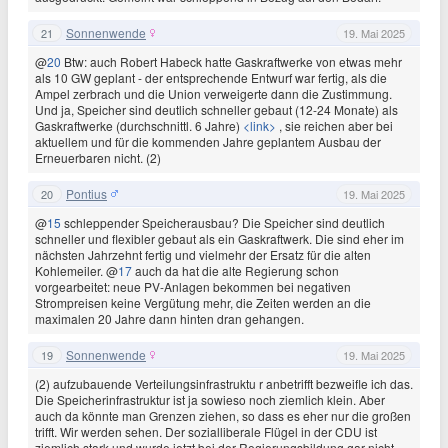
Sonnenwende
21
19. Mai 2025
@
20
Btw: auch Robert Habeck hatte Gaskraftwerke von etwas mehr
als 10 GW geplant - der entsprechende Entwurf war fertig, als die
Ampel zerbrach und die Union verweigerte dann die Zustimmung.
Und ja, Speicher sind deutlich schneller gebaut (12-24 Monate) als
Gaskraftwerke (durchschnittl. 6 Jahre)
<link>
, sie reichen aber bei
aktuellem und für die kommenden Jahre geplantem Ausbau der
Erneuerbaren nicht. (2)
Pontius
20
19. Mai 2025
@
15
schleppender Speicherausbau? Die Speicher sind deutlich
schneller und flexibler gebaut als ein Gaskraftwerk. Die sind eher im
nächsten Jahrzehnt fertig und vielmehr der Ersatz für die alten
Kohlemeiler. @
17
auch da hat die alte Regierung schon
vorgearbeitet: neue PV-Anlagen bekommen bei negativen
Strompreisen keine Vergütung mehr, die Zeiten werden an die
maximalen 20 Jahre dann hinten dran gehangen.
Sonnenwende
19
19. Mai 2025
(2) aufzubauende Verteilungsinfrastruktu r anbetrifft bezweifle ich das.
Die Speicherinfrastruktur ist ja sowieso noch ziemlich klein. Aber
auch da könnte man Grenzen ziehen, so dass es eher nur die großen
trifft. Wir werden sehen. Der sozialliberale Flügel in der CDU ist
ziemlich stark und wurde jetzt bei der Regierungsbildung gar nicht