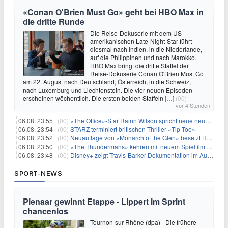
«Conan O'Brien Must Go» geht bei HBO Max in
die dritte Runde
Die Reise-Dokuserie mit dem US-
amerikanischen Late-Night-Star führt
diesmal nach Indien, in die Niederlande,
auf die Philippinen und nach Marokko.
HBO Max bringt die dritte Staffel der
Reise-Dokuserie Conan O'Brien Must Go
am 22. August nach Deutschland, Österreich, in die Schweiz,
nach Luxemburg und Liechtenstein. Die vier neuen Episoden
erscheinen wöchentlich. Die ersten beiden Staffeln
[…]
(00)
vor 4 Stunden
06.08. 23:55 |
(00)
«The Office»-Star Rainn Wilson spricht neue neuseeländische Serie «Settling»
06.08. 23:54 |
(00)
STARZ terminiert britischen Thriller «Tip Toe»
06.08. 23:52 |
(00)
Neuauflage von «Monarch of the Glen» besetzt Hauptrollen
06.08. 23:50 |
(00)
«The Thundermans» kehren mit neuem Spielfilm zurück
06.08. 23:48 |
(00)
Disney+ zeigt Travis-Barker-Dokumentation im August
SPORT-NEWS
Pienaar gewinnt Etappe - Lippert im Sprint
chancenlos
Tournon-sur-Rhône (dpa) - Die frühere