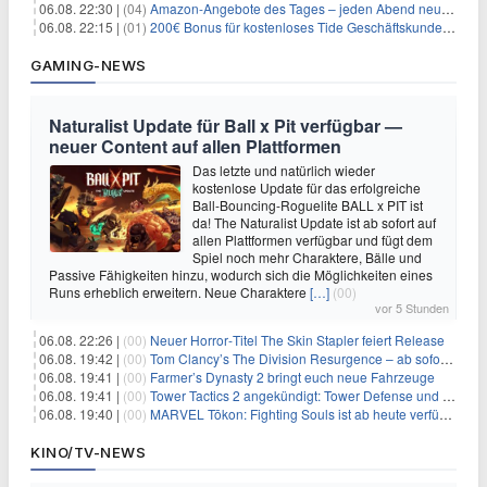
06.08. 22:30 |
(04)
Amazon-Angebote des Tages – jeden Abend neue Deals zum Stöbern
06.08. 22:15 |
(01)
200€ Bonus für kostenloses Tide Geschäftskundenkonto
GAMING-NEWS
Naturalist Update für Ball x Pit verfügbar —
neuer Content auf allen Plattformen
Das letzte und natürlich wieder
kostenlose Update für das erfolgreiche
Ball-Bouncing-Roguelite BALL x PIT ist
da! The Naturalist Update ist ab sofort auf
allen Plattformen verfügbar und fügt dem
Spiel noch mehr Charaktere, Bälle und
Passive Fähigkeiten hinzu, wodurch sich die Möglichkeiten eines
Runs erheblich erweitern. Neue Charaktere
[…]
(00)
vor 5 Stunden
06.08. 22:26 |
(00)
Neuer Horror‑Titel The Skin Stapler feiert Release
06.08. 19:42 |
(00)
Tom Clancy’s The Division Resurgence – ab sofort für euch verfügbar
06.08. 19:41 |
(00)
Farmer’s Dynasty 2 bringt euch neue Fahrzeuge
06.08. 19:41 |
(00)
Tower Tactics 2 angekündigt: Tower Defense und Deckbuilding Kombo kehrt zurück
06.08. 19:40 |
(00)
MARVEL Tōkon: Fighting Souls ist ab heute verfügbar
KINO/TV-NEWS