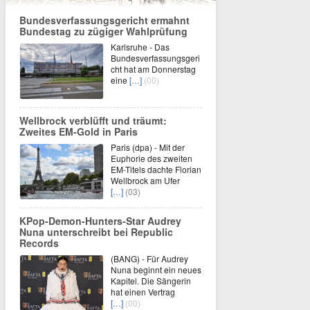
Bundesverfassungsgericht ermahnt
Bundestag zu zügiger Wahlprüfung
Karlsruhe - Das
Bundesverfassungsgeri
cht hat am Donnerstag
eine
[…]
(00)
Wellbrock verblüfft und träumt:
Zweites EM-Gold in Paris
Paris (dpa) - Mit der
Euphorie des zweiten
EM-Titels dachte Florian
Wellbrock am Ufer
[…]
(03)
KPop-Demon-Hunters-Star Audrey
Nuna unterschreibt bei Republic
Records
(BANG) - Für Audrey
Nuna beginnt ein neues
Kapitel. Die Sängerin
hat einen Vertrag
[…]
(00)