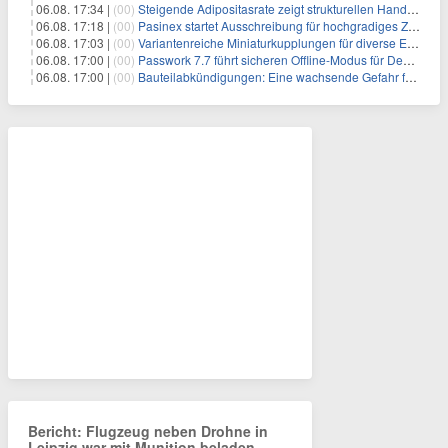
06.08. 17:34 |
(00)
Steigende Adipositasrate zeigt strukturellen Handlungsbedarf bei der Ernährung schulpflichtiger Kinder
06.08. 17:18 |
(00)
Pasinex startet Ausschreibung für hochgradiges Zinksulfidkonzentrat mit Germanium- und Silbergehalten und stellt ein Betriebsupdate bereit
06.08. 17:03 |
(00)
Variantenreiche Miniaturkupplungen für diverse Einsatzbereiche
06.08. 17:00 |
(00)
Passwork 7.7 führt sicheren Offline-Modus für Desktop- und Mobile-Apps ein
06.08. 17:00 |
(00)
Bauteilabkündigungen: Eine wachsende Gefahr für industrielle Elektroniksysteme
Bericht: Flugzeug neben Drohne in
Leipzig war mit Munition beladen