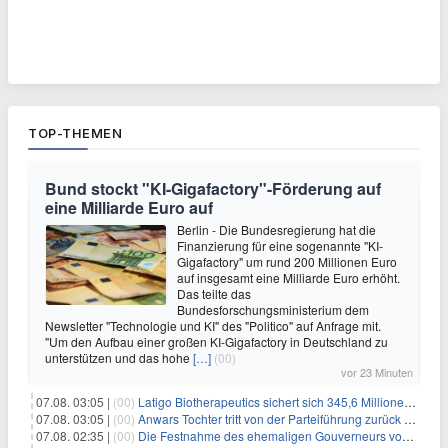
TOP-THEMEN
Bund stockt "KI-Gigafactory"-Förderung auf
eine Milliarde Euro auf
Berlin - Die Bundesregierung hat die
Finanzierung für eine sogenannte "KI-
Gigafactory" um rund 200 Millionen Euro
auf insgesamt eine Milliarde Euro erhöht.
Das teilte das
Bundesforschungsministerium dem
Newsletter "Technologie und KI" des "Politico" auf Anfrage mit.
"Um den Aufbau einer großen KI-Gigafactory in Deutschland zu
unterstützen und das hohe
[…]
(00)
vor 23 Minuten
07.08. 03:05 |
(00)
Latigo Biotherapeutics sichert sich 345,6 Millionen Dollar in einer erhöhten IPO und ebnet den Weg für nicht-opioide Schmerztherapie
07.08. 03:05 |
(00)
Anwars Tochter tritt von der Parteiführung zurück und hebt politische Turbulenzen hervor
07.08. 02:35 |
(00)
Die Festnahme des ehemaligen Gouverneurs von Mexiko hebt die anhaltenden Herausforderungen in der Governance und im Geschäftsumfeld hervor