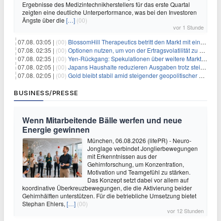
Ergebnisse des Medizintechnikherstellers für das erste Quartal
zeigten eine deutliche Unterperformance, was bei den Investoren
Ängste über die
[…]
(00)
vor 1 Stunde
07.08. 03:05 |
(00)
BlossomHill Therapeutics betritt den Markt mit einem IPO-Boost von 150 Millionen Dollar
07.08. 02:35 |
(00)
Optionen nutzen, um von der Ertragsvolatilität zu profitieren
07.08. 02:35 |
(00)
Yen-Rückgang: Spekulationen über weitere Marktinterventionen nehmen zu
07.08. 02:05 |
(00)
Japans Haushalte reduzieren Ausgaben trotz steigender Löhne: Ein Warnsignal für das Wachstum
07.08. 02:05 |
(00)
Gold bleibt stabil amid steigender geopolitischer Spannungen im Persischen Golf
BUSINESS/PRESSE
Wenn Mitarbeitende Bälle werfen und neue
Energie gewinnen
München, 06.08.2026 (lifePR) - Neuro-
Jonglage verbindet Jonglierbewegungen
mit Erkenntnissen aus der
Gehirnforschung, um Konzentration,
Motivation und Teamgefühl zu stärken.
Das Konzept setzt dabei vor allem auf
koordinative Überkreuzbewegungen, die die Aktivierung beider
Gehirnhälften unterstützen. Für die betriebliche Umsetzung bietet
Stephan Ehlers,
[…]
(00)
vor 12 Stunden