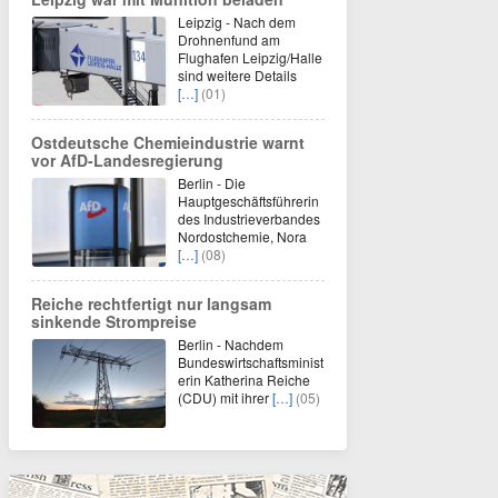
Leipzig - Nach dem
Drohnenfund am
Flughafen Leipzig/Halle
sind weitere Details
[…]
(01)
Ostdeutsche Chemieindustrie warnt
vor AfD-Landesregierung
Berlin - Die
Hauptgeschäftsführerin
des Industrieverbandes
Nordostchemie, Nora
[…]
(08)
Reiche rechtfertigt nur langsam
sinkende Strompreise
Berlin - Nachdem
Bundeswirtschaftsminist
erin Katherina Reiche
(CDU) mit ihrer
[…]
(05)