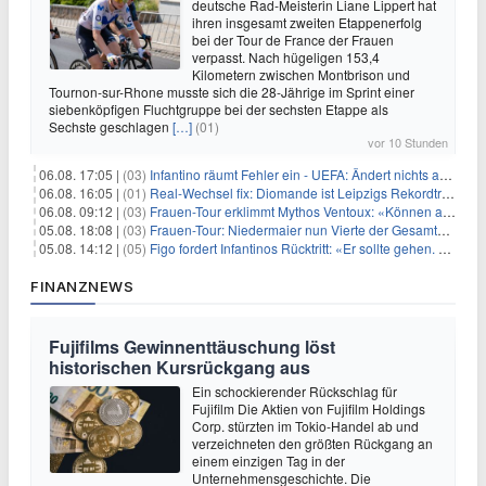
deutsche Rad-Meisterin Liane Lippert hat
ihren insgesamt zweiten Etappenerfolg
bei der Tour de France der Frauen
verpasst. Nach hügeligen 153,4
Kilometern zwischen Montbrison und
Tournon-sur-Rhone musste sich die 28-Jährige im Sprint einer
siebenköpfigen Fluchtgruppe bei der sechsten Etappe als
Sechste geschlagen
[…]
(01)
vor 10 Stunden
06.08. 17:05 |
(03)
Infantino räumt Fehler ein - UEFA: Ändert nichts an Boykott
06.08. 16:05 |
(01)
Real-Wechsel fix: Diomande ist Leipzigs Rekordtransfer
06.08. 09:12 |
(03)
Frauen-Tour erklimmt Mythos Ventoux: «Können alles schaffen»
05.08. 18:08 |
(03)
Frauen-Tour: Niedermaier nun Vierte der Gesamtwertung
05.08. 14:12 |
(05)
Figo fordert Infantinos Rücktritt: «Er sollte gehen. Jetzt»
FINANZNEWS
Fujifilms Gewinnenttäuschung löst
historischen Kursrückgang aus
Ein schockierender Rückschlag für
Fujifilm Die Aktien von Fujifilm Holdings
Corp. stürzten im Tokio-Handel ab und
verzeichneten den größten Rückgang an
einem einzigen Tag in der
Unternehmensgeschichte. Die