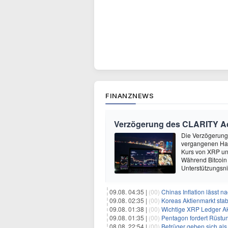
FINANZNEWS
Verzögerung des CLARITY Act
Die Verzögerung
vergangenen Han
Kurs von XRP un
Während Bitcoin
Unterstützungsn
09.08. 04:35 |
(00)
Chinas Inflation lässt nach:
09.08. 02:35 |
(00)
Koreas Aktienmarkt stab
09.08. 01:38 |
(00)
Wichtige XRP Ledger Aktu
09.08. 01:35 |
(00)
Pentagon fordert Rüstungsunte
08.08. 22:54 |
(00)
Betrüger geben sich als EU-Re