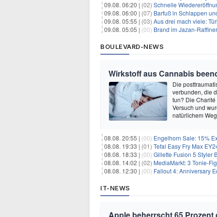
09.08. 06:20 |
(02)
Schnelle Wiedereröffnu
09.08. 06:00 |
(07)
Barfuß in Schlappen un
09.08. 05:55 |
(03)
Aus drei mach viele: Tür
09.08. 05:05 |
(00)
Brand im Jazan-Raffine
BOULEVARD-NEWS
Wirkstoff aus Cannabis beend
Die posttraumati
verbunden, die 
tun? Die Charité
Versuch und wurd
natürlichem Weg 
08.08. 20:55 |
(00)
Engelhorn Sale: 15% Ext
08.08. 19:33 |
(01)
Tefal Easy Fry Max EY245
08.08. 18:33 |
(00)
Gillette Fusion 5 Styler
08.08. 14:02 |
(02)
MediaMarkt: 3 Tonie-Fig
08.08. 12:30 |
(00)
Fallout 4: Anniversary E
IT-NEWS
Apple beherrscht 65 Prozent