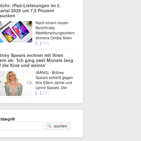
richt: iPad-Lieferungen im 2.
artal 2026 um 7,5 Prozent
sunken
Nach einem neuen
Bericht des
Marktforschungsuntern
ehmens Omdia fielen
[…]
(00)
itney Spears rechnet mit ihren
tern ab: 'Ich ging zwei Monate lang
f die Knie und weinte'
(BANG) - Britney
Spears schießt gegen
ihre Eltern Jamie und
Lynne Spears. Die
[…]
(00)
hbegriff
suchen