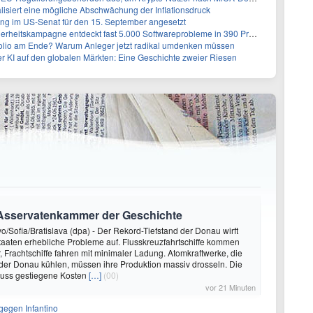
alisiert eine mögliche Abschwächung der Inflationsdruck
g im US-Senat für den 15. September angesetzt
erheitskampagne entdeckt fast 5.000 Softwareprobleme in 390 Projekten
folio am Ende? Warum Anleger jetzt radikal umdenken müssen
r KI auf den globalen Märkten: Eine Geschichte zweier Riesen
Asservatenkammer der Geschichte
/Sofia/Bratislava (dpa) - Der Rekord-Tiefstand der Donau wirft
staaten erhebliche Probleme auf. Flusskreuzfahrtschiffe kommen
r, Frachtschiffe fahren mit minimaler Ladung. Atomkraftwerke, die
der Donau kühlen, müssen ihre Produktion massiv drosseln. Die
muss gestiegene Kosten
[…]
(00)
vor 21 Minuten
gegen Infantino