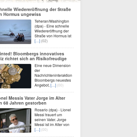
hnelle Wiedereröffnung der Straße
n Hormus ungewiss
Teheran/Washington
(dpa) - Eine schnelle
Wiedereröffnung der
Straße von Hormus ist
[…]
(02)
inted! Bloombergs innovatives
iz richtet sich an Risikofreudige
Eine neue Dimension
der
Nachrichteninteraktion
Bloombergs neuestes
Angebot,
[…]
(00)
onel Messis Vater Jorge im Alter
n 68 Jahren gestorben
Rosario (dpa) - Lionel
Messi trauert um
seinen Vater. Jorge
Messi ist im Alter von
[…]
(00)