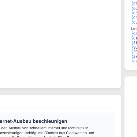
0
0
0
0
0
Let
0
0
3
3
2
2
2
nternet-Ausbau beschleunigen
m den Ausbau von schnellem Internet und Mobilfunk in
beschleunigen, schlägt ein Bündnis aus Stadtwerken und