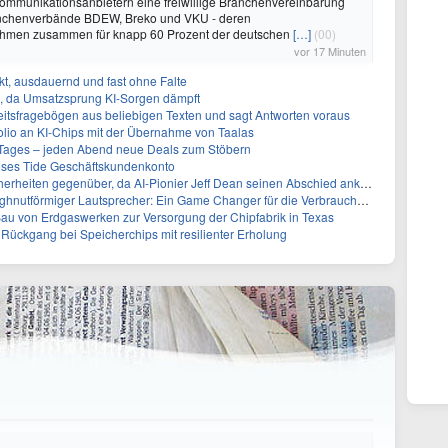
ommunikationsanbietern eine freiwillige Branchenvereinbarung
ranchenverbände BDEW, Breko und VKU - deren
ehmen zusammen für knapp 60 Prozent der deutschen
[…]
(00)
vor 17 Minuten
t, ausdauernd und fast ohne Falte
en, da Umsatzsprung KI-Sorgen dämpft
eitsfragebögen aus beliebigen Texten und sagt Antworten voraus
olio an KI-Chips mit der Übernahme von Taalas
ages – jeden Abend neue Deals zum Stöbern
oses Tide Geschäftskundenkonto
erheiten gegenüber, da AI-Pionier Jeff Dean seinen Abschied ankündigt
tförmiger Lautsprecher: Ein Game Changer für die Verbrauchertechnologie
Bau von Erdgaswerken zur Versorgung der Chipfabrik in Texas
m Rückgang bei Speicherchips mit resilienter Erholung