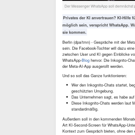
Der Messenger WhatsApp soll demnächst p
Privates der KI anvertrauen? KI-Hilfe 
möglich sein, verspricht WhatsApp. Wa
sie kommen.
Berlin (dpa/tmn) - Gespräche mit der Me
sein. Die Facebook-Tochter will dazu ein
zwischen User und KI gegen Einblicke vo
WhatsApp-
Blog
hervor. Die Inkognito-Ch
der Meta-AI-App ausgerollt werden.
Und so soll das Ganze funktionieren:
Wer den Inkognito-Chats startet, beg
geschützten Umgebung.
Das Unternehmen sagt, es habe auf d
Diese Inkognito-Chats werden laut M
standardmäßig.
Außerdem soll in den kommenden Monate
Art KI-Second-Screen für WhatsApp-Unterh
Kontext zum Gespräch bieten, ohne den e