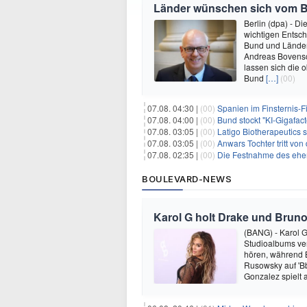
Länder wünschen sich vom 
Berlin (dpa) - D
wichtigen Entsc
Bund und Länder 
Andreas Bovensch
lassen sich die 
Bund
[…]
(00)
07.08. 04:30 |
(00)
Spanien im Finsternis-F
07.08. 04:00 |
(00)
Bund stockt "KI-Gigafact
07.08. 03:05 |
(00)
Latigo Biotherapeutics sichert sich
07.08. 03:05 |
(00)
Anwars Tochter tritt von
07.08. 02:35 |
(00)
Die Festnahme des ehemaligen Gouvern
BOULEVARD-NEWS
Karol G holt Drake und Bruno
(BANG) - Karol G 
Studioalbums ver
hören, während B
Rusowsky auf 'Bb
Gonzalez spielt