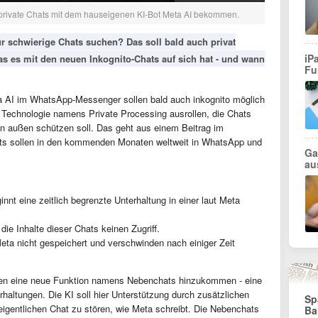
rivate Chats mit dem hauseigenen KI-Bot Meta AI bekommen.
für schwierige Chats suchen? Das soll bald auch privat
iP
s es mit den neuen Inkognito-Chats auf sich hat - und wann
Fu
ta AI im WhatsApp-Messenger sollen bald auch inkognito möglich
e Technologie namens Private Processing ausrollen, die Chats
n außen schützen soll. Das geht aus einem Beitrag im
ats sollen in den kommenden Monaten weltweit in WhatsApp und
Ga
au
innt eine zeitlich begrenzte Unterhaltung in einer laut Meta
ie Inhalte dieser Chats keinen Zugriff.
eta nicht gespeichert und verschwinden nach einiger Zeit
n eine neue Funktion namens Nebenchats hinzukommen - eine
altungen. Die KI soll hier Unterstützung durch zusätzlichen
Sp
igentlichen Chat zu stören, wie Meta schreibt. Die Nebenchats
Ba