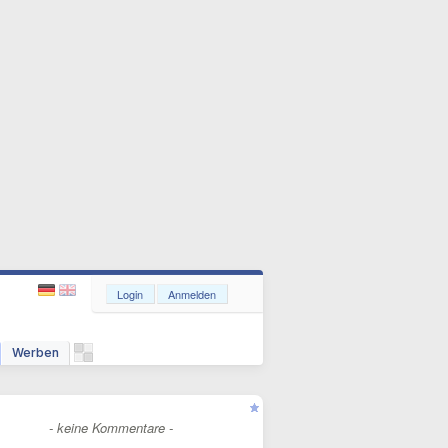
Login
Anmelden
Werben
- keine Kommentare -