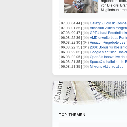
regionalen Telek
vor. Die drei B
Mitgliedsuntern
07.08. 04:44 |
(00)
Galaxy Z Fold 8: Kompak
07.08. 01:35 |
(00)
Atlassian-Aktien steig
07.08. 00:47 |
(00)
GPT-4 baut Persönlichk
06.08. 22:36 |
(00)
AMD erweitert das Portf
06.08. 22:30 |
(04)
Amazon-Angebote des T
06.08. 22:15 |
(01)
200€ Bonus für kostenl
06.08. 22:05 |
(00)
Google sieht sich Unsich
06.08. 22:05 |
(00)
OpenAIs innovative doughnu
06.08. 21:35 |
(00)
SpaceX schaltet hoch: 
06.08. 21:35 |
(00)
Mikrons Aktie trotzt de
TOP-THEMEN