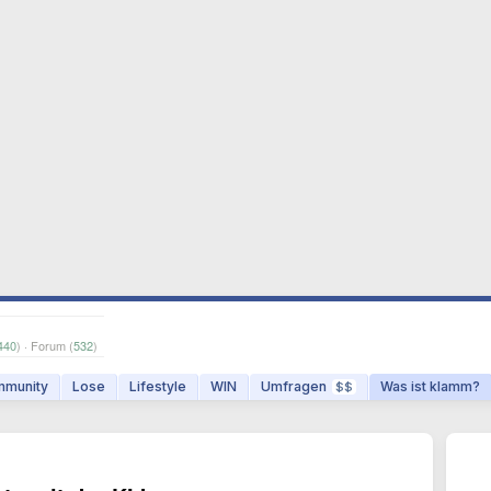
440
) · Forum (
532
)
munity
Lose
Lifestyle
WIN
Umfragen
Was ist klamm?
$$