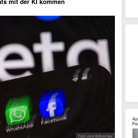
ats mit der KI kommen
Ap
Pa
Foto: Jens Büttner/dpa