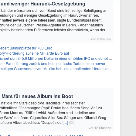
Bund weniger Hauruck-Gesetzgebung
ie Länder wünschen sich vom Bund eine frühzeitige Beteiligung an
heidungen und weniger Gesetzgebung im Hauruckverfahren.
hätten jeweils eigene Interessen, sagte Bundesratspräsident
ulte der Deutschen Presse-Agentur in Berlin. «Aber natürlich
objektiv bestehenden Differenzen leichter überbrücken, wenn der
vor 2 Minuten
ieber: Balkonplätze für 700 Euro
ory"-Förderung auf eine Milliarde Euro auf
 345,6 Millionen Dollar in einer erhöhten IPO und ebnet den Weg für nicht-opioide Schmerztherapie
 der Parteiführung zurück und hebt politische Turbulenzen hervor
eurs von Mexiko hebt die anhaltenden Herausforderungen in der Governance und im Geschäftsumfeld hervor
 Mars für neues Album ins Boot
hat die mit Stars gespickte Trackliste ihres sechsten
öffentlicht. "Champagne Papi" Drake ist auf dem Song 'Ahí' zu
runo Mars auf 'Still' mitwirkt. Außerdem sind Judeline und
y Wow' zu hören. Cigarettes After Sex-Sänger und Gitarrist Greg
 auf dem Albumabschluss 'Después de
[…]
(00)
vor 12 Stunden