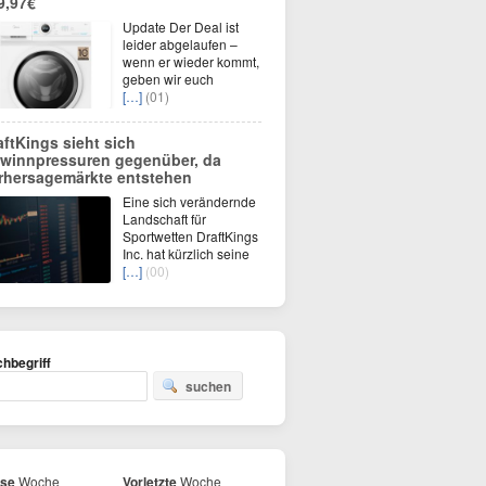
9,97€
Update Der Deal ist
leider abgelaufen –
wenn er wieder kommt,
geben wir euch
[…]
(01)
aftKings sieht sich
winnpressuren gegenüber, da
rhersagemärkte entstehen
Eine sich verändernde
Landschaft für
Sportwetten DraftKings
Inc. hat kürzlich seine
[…]
(00)
hbegriff
suchen
ese
Woche
Vorletzte
Woche