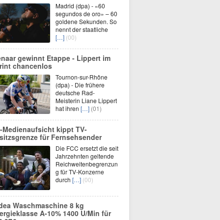
Madrid (dpa) - «60
segundos de oro» – 60
goldene Sekunden. So
nennt der staatliche
[…]
(00)
enaar gewinnt Etappe - Lippert im
rint chancenlos
Tournon-sur-Rhône
(dpa) - Die frühere
deutsche Rad-
Meisterin Liane Lippert
hat ihren
[…]
(01)
-Medienaufsicht kippt TV-
sitzsgrenze für Fernsehsender
Die FCC ersetzt die seit
Jahrzehnten geltende
Reichweitenbegrenzun
g für TV-Konzerne
durch
[…]
(00)
dea Waschmaschine 8 kg
ergieklasse A-10% 1400 U/Min für