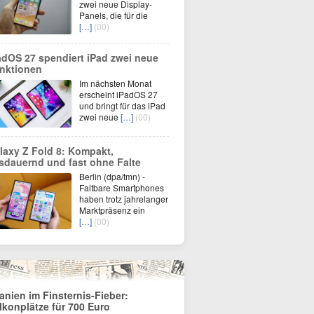
zwei neue Display-
Panels, die für die
[…]
(00)
adOS 27 spendiert iPad zwei neue
nktionen
Im nächsten Monat
erscheint iPadOS 27
und bringt für das iPad
zwei neue
[…]
(00)
laxy Z Fold 8: Kompakt,
sdauernd und fast ohne Falte
Berlin (dpa/tmn) -
Faltbare Smartphones
haben trotz jahrelanger
Marktpräsenz ein
[…]
(00)
anien im Finsternis-Fieber:
lkonplätze für 700 Euro