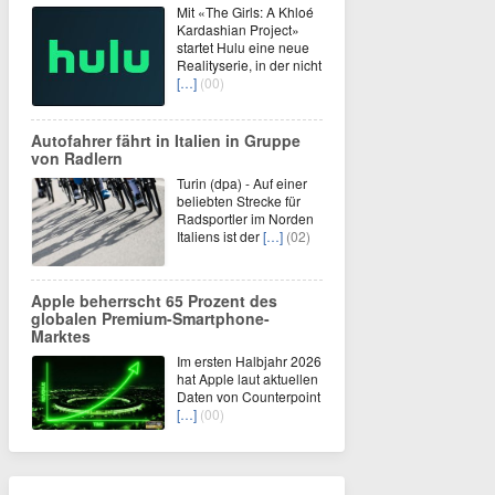
Mit «The Girls: A Khloé
Kardashian Project»
startet Hulu eine neue
Realityserie, in der nicht
[…]
(00)
Autofahrer fährt in Italien in Gruppe
von Radlern
Turin (dpa) - Auf einer
beliebten Strecke für
Radsportler im Norden
Italiens ist der
[…]
(02)
Apple beherrscht 65 Prozent des
globalen Premium-Smartphone-
Marktes
Im ersten Halbjahr 2026
hat Apple laut aktuellen
Daten von Counterpoint
[…]
(00)