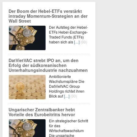
Der Boom der Hebel-ETFs verstärkt
intraday Momentum-Strategien an der
Wall Street
Der Aufstieg der Hebel-
ETFs Hebel-Exchange-
Traded Funds (ETFs)
haben sich als
[…]
(00)
DatVietVAC strebt IPO an, um den
Erfolg der südkoreanischen
Unterhaltungsindustrie nachzuahmen
Ambitionierte
Wachstumspläne Die
DatVietVAC Group
Holdings richtet ihren
Blick auf
[…]
(00)
Ungarischer Zentralbanker hebt
Vorteile des Eurobeitritts hervor
Ein strategischer Schritt
für das
Wirtschaftswachstum
Die ungarische