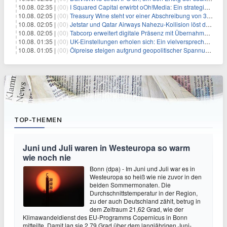
10.08. 02:35 |
(00)
I Squared Capital erwirbt oOh!Media: Ein strategischer Schritt in der Außenwerbung
10.08. 02:05 |
(00)
Treasury Wine steht vor einer Abschreibung von 395 Millionen US-Dollar aufgrund von Herausforderungen in der US-Lieferkette
10.08. 02:05 |
(00)
Jetstar und Qatar Airways Nahezu-Kollision löst dringende Sicherheitsuntersuchung aus
10.08. 02:05 |
(00)
Tabcorp erweitert digitale Präsenz mit Übernahme von BetMakers für 189 Millionen Dollar
10.08. 01:35 |
(00)
UK-Einstellungen erholen sich: Ein vielversprechender Wandel für wachstumsorientierte Investoren
10.08. 01:05 |
(00)
Ölpreise steigen aufgrund geopolitischer Spannungen im Nahen Osten
TOP-THEMEN
Juni und Juli waren in Westeuropa so warm
wie noch nie
Bonn (dpa) - Im Juni und Juli war es in
Westeuropa so heiß wie nie zuvor in den
beiden Sommermonaten. Die
Durchschnittstemperatur in der Region,
zu der auch Deutschland zählt, betrug in
dem Zeitraum 21,62 Grad, wie der
Klimawandeldienst des EU-Programms Copernicus in Bonn
mitteilte. Damit lag sie 2,79 Grad über dem langjährigen Juni-