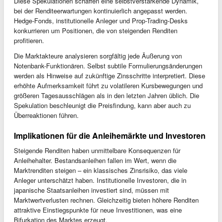
Diese Spekulationen schaffen eine selbstverstärkende Dynamik,
bei der Renditeerwartungen kontinuierlich angepasst werden.
Hedge-Fonds, institutionelle Anleger und Prop-Trading-Desks
konkurrieren um Positionen, die von steigenden Renditen
profitieren.
Die Marktakteure analysieren sorgfältig jede Äußerung von
Notenbank-Funktionären. Selbst subtile Formulierungsänderungen
werden als Hinweise auf zukünftige Zinsschritte interpretiert. Diese
erhöhte Aufmerksamkeit führt zu volatileren Kursbewegungen und
größeren Tagesausschlägen als in den letzten Jahren üblich. Die
Spekulation beschleunigt die Preisfindung, kann aber auch zu
Überreaktionen führen.
Implikationen für die Anleihemärkte und Investoren
Steigende Renditen haben unmittelbare Konsequenzen für
Anleihehalter. Bestandsanleihen fallen im Wert, wenn die
Marktrenditen steigen – ein klassisches Zinsrisiko, das viele
Anleger unterschätzt haben. Institutionelle Investoren, die in
japanische Staatsanleihen investiert sind, müssen mit
Marktwertverlusten rechnen. Gleichzeitig bieten höhere Renditen
attraktive Einstiegspunkte für neue Investitionen, was eine
Bifurkation des Marktes erzeugt.