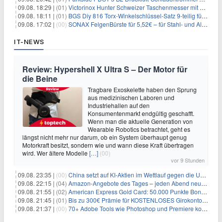
09.08. 18:29 |
(01)
Victorinox Hunter Schweizer Taschenmesser mit 12 Funktionen für 43,99€
09.08. 18:11 |
(01)
BGS Diy 816 Torx-Winkelschlüssel-Satz 9-teilig für 6,45€
09.08. 17:02 |
(00)
SONAX FelgenBürste für 5,52€ – für Stahl- und Alufelgen
IT-NEWS
Review: Hypershell X Ultra S – Der Motor für
die Beine
Tragbare Exoskelette haben den Sprung
aus medizinischen Laboren und
Industriehallen auf den
Konsumentenmarkt endgültig geschafft.
Wenn man die aktuelle Generation von
Wearable Robotics betrachtet, geht es
längst nicht mehr nur darum, ob ein System überhaupt genug
Motorkraft besitzt, sondern wie und wann diese Kraft übertragen
wird. Wer ältere Modelle
[…]
(00)
vor 9 Stunden
09.08. 23:35 |
(00)
China setzt auf KI-Aktien im Wettlauf gegen die USA um Chip- und Technologiedominanz
09.08. 22:15 |
(04)
Amazon-Angebote des Tages – jeden Abend neue Deals zum Stöbern
09.08. 21:55 |
(02)
American Express Gold Card: 50.000 Punkte Bonus + Metall-Kreditkarte
09.08. 21:45 |
(01)
Bis zu 300€ Prämie für KOSTENLOSES Girokonto bei der Santander – 50€ schon nach 1 Woche!
09.08. 21:37 |
(00)
70+ Adobe Tools wie Photoshop und Premiere kostenlos in ChatGPT