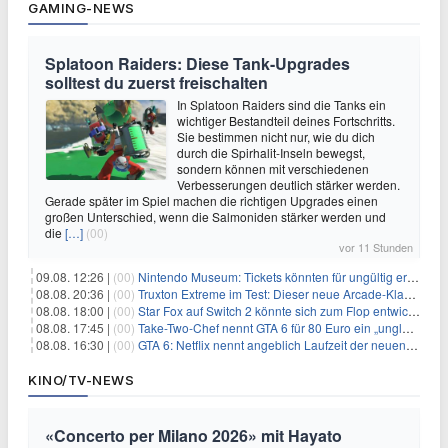
GAMING-NEWS
Splatoon Raiders: Diese Tank-Upgrades
solltest du zuerst freischalten
In Splatoon Raiders sind die Tanks ein
wichtiger Bestandteil deines Fortschritts.
Sie bestimmen nicht nur, wie du dich
durch die Spirhalit-Inseln bewegst,
sondern können mit verschiedenen
Verbesserungen deutlich stärker werden.
Gerade später im Spiel machen die richtigen Upgrades einen
großen Unterschied, wenn die Salmoniden stärker werden und
die
[…]
(00)
vor 11 Stunden
09.08. 12:26 |
(00)
Nintendo Museum: Tickets könnten für ungültig erklärt werden!
08.08. 20:36 |
(00)
Truxton Extreme im Test: Dieser neue Arcade-Klassiker verzeiht dir gar nichts
08.08. 18:00 |
(00)
Star Fox auf Switch 2 könnte sich zum Flop entwickeln
08.08. 17:45 |
(00)
Take-Two-Chef nennt GTA 6 für 80 Euro ein „unglaubliches Schnäppchen“
08.08. 16:30 |
(00)
GTA 6: Netflix nennt angeblich Laufzeit der neuen Gameplay-Präsentation
KINO/TV-NEWS
«Concerto per Milano 2026» mit Hayato