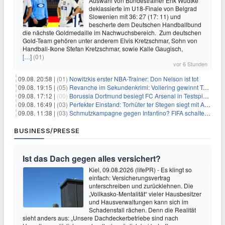
Auswahl von Bundestrainer Erik Wudtke
deklassierte im U18-Finale von Belgrad
Slowenien mit 36: 27 (17: 11) und
bescherte dem Deutschen Handballbund
die nächste Goldmedaille im Nachwuchsbereich. Zum deutschen
Gold-Team gehören unter anderem Elvis Kretzschmar, Sohn von
Handball-Ikone Stefan Kretzschmar, sowie Kalle Gaugisch,
[…]
(01)
vor 6 Stunden
09.08. 20:58 |
(01)
Nowitzkis erster NBA-Trainer: Don Nelson ist tot
09.08. 19:15 |
(05)
Revanche im Sekundenkrimi: Vollering gewinnt Tour
09.08. 17:12 |
(00)
Borussia Dortmund besiegt FC Arsenal in Testspiel mit 3:2
09.08. 16:49 |
(03)
Perfekter Einstand: Torhüter ter Stegen siegt mit Ajax
09.08. 11:38 |
(03)
Schmutzkampagne gegen Infantino? FIFA schaltet auf Angriff
BUSINESS/PRESSE
Ist das Dach gegen alles versichert?
Kiel, 09.08.2026 (lifePR) - Es klingt so
einfach: Versicherungsvertrag
unterschreiben und zurücklehnen. Die
„Vollkasko-Mentalität“ vieler Hausbesitzer
und Hausverwaltungen kann sich im
Schadensfall rächen. Denn die Realität
sieht anders aus: „Unsere Dachdeckerbetriebe sind nach