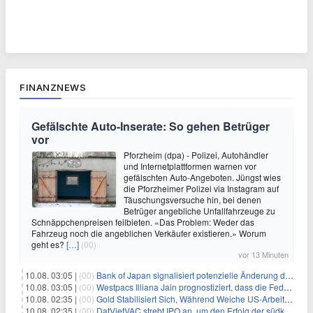
FINANZNEWS
Gefälschte Auto-Inserate: So gehen Betrüger
vor
Pforzheim (dpa) - Polizei, Autohändler
und Internetplattformen warnen vor
gefälschten Auto-Angeboten. Jüngst wies
die Pforzheimer Polizei via Instagram auf
Täuschungsversuche hin, bei denen
Betrüger angebliche Unfallfahrzeuge zu
Schnäppchenpreisen feilbieten. «Das Problem: Weder das
Fahrzeug noch die angeblichen Verkäufer existieren.» Worum
geht es?
[…]
(00)
vor 13 Minuten
10.08. 03:05 |
(00)
Bank of Japan signalisiert potenzielle Änderung der Zinspolitik angesichts von Inflationsbedenken
10.08. 03:05 |
(00)
Westpacs Illiana Jain prognostiziert, dass die Fed die Zinssätze nach dem Arbeitsmarktbericht stabil halten wird
10.08. 02:35 |
(00)
Gold Stabilisiert Sich, Während Weiche US-Arbeitsmarktdaten Zinsängste Lindern
10.08. 02:35 |
(00)
DatVietVAC strebt IPO an, um den Erfolg der südkoreanischen Unterhaltungsindustrie nachzuahmen