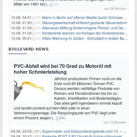
Mittel von 1991 bis
[…]
(00)
vor 26 Minuten
10.08. 04:01 |
(00)
Mann in Berlin auf offener Straße durch Schüsse getötet
10.08. 01:00 |
(00)
Steuergewerkschaft kritisiert geplante Steuerreform
10.08. 01:00 |
(00)
Adenauer-Stiftung fordert engere Polizei- und Geheimdienstkooperation
10.08. 01:00 |
(00)
Kinderärzte warnen vor Kollaps der Kinderkrankenpflege
10.08. 00:21 |
(00)
Hitze-Warnung im Süden - Schulstart in ersten Bundesländern
BOULEVARD-NEWS
PVC-Abfall wird bei 70 Grad zu Motoröl mit
hoher Schmierleistung
Jährlich produzieren Firmen rund um die
Erde rund 60 Millionen Tonnen PVC.
Daraus werden vielfältige Produkte von
Rohren und Fensterrahmen bis hin zu
Kabeln, Kreditkarten und Bodenbelägen.
Das alles geht irgendwann einmal kaputt
und landet zumeist auf dem Müll oder in einer
Verbrennungsanlage. Die Recyclingquote von PVC liegt unter
einem Prozent, wegen
[…]
(04)
vor 19 Stunden
09.08. 22:05 |
(01)
Supermarkt- und Discounterangebote vom 10. – 15.08.2026
09.08. 20:42 |
(01)
Parkside PDST 5 B2 Druckluft-Schlauchtrommel mit 10 m Schlauch für 25,94€