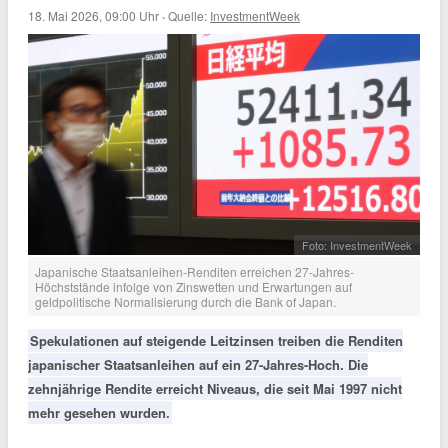
18. Mai 2026, 09:00 Uhr
·
Quelle:
InvestmentWeek
Foto: InvestmentWeek
Japanische Staatsanleihen-Renditen erreichen 27-Jahres-
Höchststände infolge von Zinswetten und Erwartungen auf
geldpolitische Normalisierung durch die Bank of Japan.
Spekulationen auf steigende Leitzinsen treiben die Renditen
japanischer Staatsanleihen auf ein 27-Jahres-Hoch. Die
zehnjährige Rendite erreicht Niveaus, die seit Mai 1997 nicht
mehr gesehen wurden.