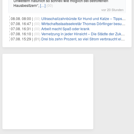
Unwettern natürlich so schnell wie möglich bei betroffenen
Hausbesitzern“,
[…]
(00)
vor 20 Stunden
08.08. 08:00 |
(00)
Ultraschallzahnbürste für Hund und Katze – Tipps zur erfolgreichen Eingewöhnung
07.08. 16:47 |
(00)
Wirtschaftsstaatssekretär Thomas Dörflinger besucht Handwerksbetrieb im Kammerbezirk Freiburg
07.08. 16:31 |
(00)
Arbeit macht Spaß oder krank
07.08. 16:10 |
(00)
Vernetzung in jeder Hinsicht – Die Städte der Zukunft sind grün-blau
07.08. 15:29 |
(01)
Drei bis zehn Prozent, so viel Strom verbraucht ein Aufzug im Gebäude