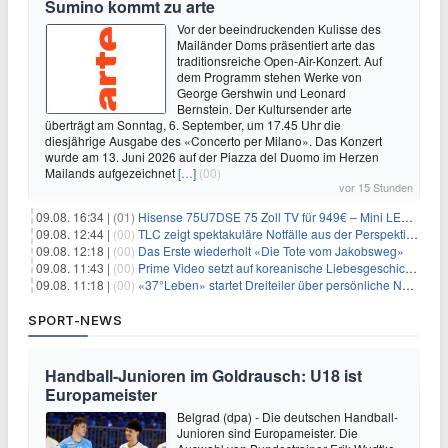
Sumino kommt zu arte
Vor der beeindruckenden Kulisse des
Mailänder Doms präsentiert arte das
traditionsreiche Open-Air-Konzert. Auf
dem Programm stehen Werke von
George Gershwin und Leonard
Bernstein. Der Kultursender arte
überträgt am Sonntag, 6. September, um 17.45 Uhr die
diesjährige Ausgabe des «Concerto per Milano». Das Konzert
wurde am 13. Juni 2026 auf der Piazza del Duomo im Herzen
Mailands aufgezeichnet
[…]
(00)
vor 15 Stunden
09.08. 16:34 |
(01)
Hisense 75U7DSE 75 Zoll TV für 949€ – Mini LED, 144Hz, 2026
09.08. 12:44 |
(00)
TLC zeigt spektakuläre Notfälle aus der Perspektive der Patienten
09.08. 12:18 |
(00)
Das Erste wiederholt «Die Tote vom Jakobsweg»
09.08. 11:43 |
(00)
Prime Video setzt auf koreanische Liebesgeschichte
09.08. 11:18 |
(00)
«37°Leben» startet Dreiteiler über persönliche Neuanfänge
SPORT-NEWS
Handball-Junioren im Goldrausch: U18 ist
Europameister
Belgrad (dpa) - Die deutschen Handball-
Junioren sind Europameister. Die