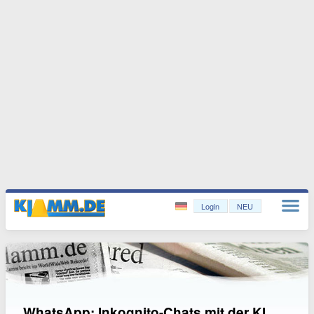
Login
NEU
WhatsApp: Inkognito-Chats mit der KI