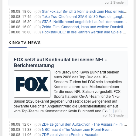
vor 2 Stunden
08.08. 18:00 |
(00)
Star Fox auf Switch 2 könnte sich zum Flop entwickeln
08.08. 17:45 |
(00)
Take-Two-Chef nennt GTA 6 für 80 Euro ein „unglaubliches Schnäppchen“
08.08. 16:30 |
(00)
GTA 6: Netflix nennt angeblich Laufzeit der neuen Gameplay-Präsentation
08.08. 16:00 |
(00)
Zelda-Film: Ganondorf, Impa und weitere Darsteller sollen feststehen
08.08. 16:00 |
(00)
Rockstar-CEO: In drei Jahren werden alle Spiele gestreamt
KINO/TV-NEWS
FOX setzt auf Kontinuität bei seiner NFL-
Berichterstattung
Tom Brady und Kevin Burkhardt bleiben
auch 2026 das Top-Duo des US-
Senders. Zudem hat FOX sein komplettes
Kommentatoren- und Moderatorenteam
für die neue NFL-Saison vorgestellt. FOX
Sports hat sein On-Air-Team für die NFL-
Saison 2026 bekannt gegeben und setzt dabei weitgehend auf
bewährte Gesichter. Angeführt wird die Berichterstattung erneut
vom Top-Team um Kommentator Kevin Burkhardt und Ex-
[…]
(00)
vor 10 Stunden
08.08. 12:07 |
(00)
ZDF zeigt nur den Auftakt von «The Assassin» im Fernsehen
08.08. 11:38 |
(00)
NBC macht «The Voice» zum Promi-Event
08.08. 11:06 |
(00)
ZDF zeigt vierte «Precht»-Ausgabe