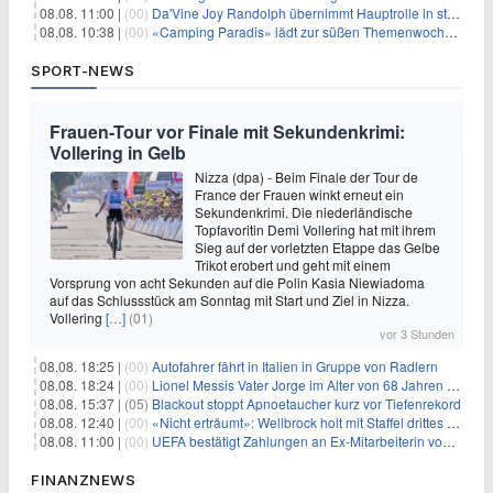
08.08. 11:00 |
(00)
Da'Vine Joy Randolph übernimmt Hauptrolle in starbesetzter schwarzer Komödie
08.08. 10:38 |
(00)
«Camping Paradis» lädt zur süßen Themenwoche ein
SPORT-NEWS
Frauen-Tour vor Finale mit Sekundenkrimi:
Vollering in Gelb
Nizza (dpa) - Beim Finale der Tour de
France der Frauen winkt erneut ein
Sekundenkrimi. Die niederländische
Topfavoritin Demi Vollering hat mit ihrem
Sieg auf der vorletzten Etappe das Gelbe
Trikot erobert und geht mit einem
Vorsprung von acht Sekunden auf die Polin Kasia Niewiadoma
auf das Schlussstück am Sonntag mit Start und Ziel in Nizza.
Vollering
[…]
(01)
vor 3 Stunden
08.08. 18:25 |
(00)
Autofahrer fährt in Italien in Gruppe von Radlern
08.08. 18:24 |
(00)
Lionel Messis Vater Jorge im Alter von 68 Jahren gestorben
08.08. 15:37 |
(05)
Blackout stoppt Apnoetaucher kurz vor Tiefenrekord
08.08. 12:40 |
(00)
«Nicht erträumt»: Wellbrock holt mit Staffel drittes EM-Gold
08.08. 11:00 |
(00)
UEFA bestätigt Zahlungen an Ex-Mitarbeiterin von Infantino
FINANZNEWS