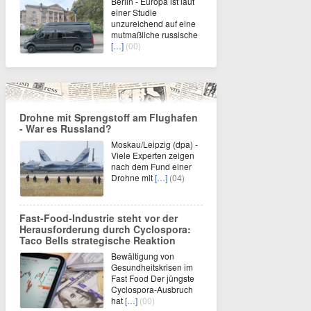
Berlin - Europa ist laut
einer Studie
unzureichend auf eine
mutmaßliche russische
[…]
(00)
Drohne mit Sprengstoff am Flughafen
- War es Russland?
Moskau/Leipzig (dpa) -
Viele Experten zeigen
nach dem Fund einer
Drohne mit
[…]
(04)
Fast-Food-Industrie steht vor der
Herausforderung durch Cyclospora:
Taco Bells strategische Reaktion
Bewältigung von
Gesundheitskrisen im
Fast Food Der jüngste
Cyclospora-Ausbruch
hat
[…]
(00)