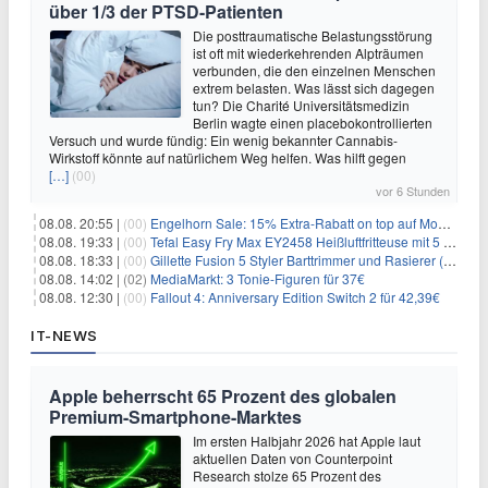
über 1/3 der PTSD-Patienten
Die posttraumatische Belastungsstörung
ist oft mit wiederkehrenden Alpträumen
verbunden, die den einzelnen Menschen
extrem belasten. Was lässt sich dagegen
tun? Die Charité Universitätsmedizin
Berlin wagte einen placebokontrollierten
Versuch und wurde fündig: Ein wenig bekannter Cannabis-
Wirkstoff könnte auf natürlichem Weg helfen. Was hilft gegen
[…]
(00)
vor 6 Stunden
08.08. 20:55 |
(00)
Engelhorn Sale: 15% Extra-Rabatt on top auf Mode- und Sport-Artikel
08.08. 19:33 |
(00)
Tefal Easy Fry Max EY2458 Heißluftfritteuse mit 5 Litern für 64,99€
08.08. 18:33 |
(00)
Gillette Fusion 5 Styler Barttrimmer und Rasierer (All in One) für 16€
08.08. 14:02 |
(02)
MediaMarkt: 3 Tonie-Figuren für 37€
08.08. 12:30 |
(00)
Fallout 4: Anniversary Edition Switch 2 für 42,39€
IT-NEWS
Apple beherrscht 65 Prozent des globalen
Premium-Smartphone-Marktes
Im ersten Halbjahr 2026 hat Apple laut
aktuellen Daten von Counterpoint
Research stolze 65 Prozent des