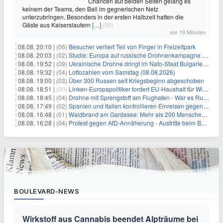
Chancen auf beiden Seiten gelang es
keinem der Teams, den Ball im gegnerischen Netz
unterzubringen. Besonders in der ersten Halbzeit hatten die
Gäste aus Kaiserslautern
[…]
(00)
vor 19 Minuten
08.08. 20:10 |
(06)
Besucher verliert Teil von Finger in Freizeitpark
08.08. 20:03 |
(02)
Studie: Europa auf russische Drohnenkampagne unzureichend vorbereitet
08.08. 19:52 |
(09)
Ukrainische Drohne dringt im Nato-Staat Bulgarien ein
08.08. 19:32 |
(04)
Lottozahlen vom Samstag (08.08.2026)
08.08. 19:00 |
(03)
Über 300 Russen seit Kriegsbeginn abgeschoben
08.08. 18:51 |
(00)
Linken-Europapolitiker fordert EU-Haushalt für Wirtschaftsumbau
08.08. 18:45 |
(04)
Drohne mit Sprengstoff am Flughafen - War es Russland?
08.08. 17:49 |
(02)
Spanien und Italien kontrollieren Einreisen gegenseitig
08.08. 16:48 |
(01)
Waldbrand am Gardasee: Mehr als 200 Menschen evakuiert
08.08. 16:28 |
(04)
Protest gegen AfD-Annäherung - Austritte beim BSW Sachsen-Anhalt
BOULEVARD-NEWS
Wirkstoff aus Cannabis beendet Alpträume bei