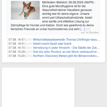
Mörfelden-Walldorf, 08.08.2026 (lifePR) -
Eine gute Mundhygiene ist für die
Gesundheit deiner Haustiere genauso
wichtig wie für deine eigene. Unsere
emmi-pet Ultraschallzahnbürste bietet
eine sanfte und effektive Lösung zur
Zahnpflege für Hunde und Katzen. Doch wie gewöhnst du deine
tierischen Freunde an unser hochmodernes und sehr
[…]
(00)
vor 14 Stunden
07.08. 16:47 |
(00)
Wirtschaftsstaatssekretär Thomas Dörflinger besucht Handwerksbetrieb im Kammerbezirk Freiburg
07.08. 16:31 |
(00)
Arbeit macht Spaß oder krank
07.08. 16:10 |
(00)
Vernetzung in jeder Hinsicht – Die Städte der Zukunft sind grün-blau
07.08. 15:29 |
(00)
Drei bis zehn Prozent, so viel Strom verbraucht ein Aufzug im Gebäude
07.08. 15:20 |
(00)
Northern Discovery Metals gibt die Börsennotierung an der Frankfurter Wertpapierbörse bekannt