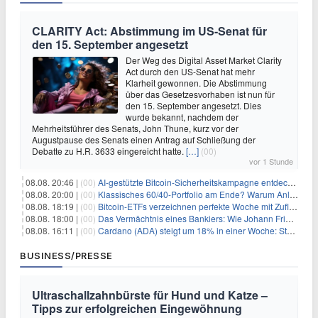
CLARITY Act: Abstimmung im US-Senat für
den 15. September angesetzt
Der Weg des Digital Asset Market Clarity
Act durch den US-Senat hat mehr
Klarheit gewonnen. Die Abstimmung
über das Gesetzesvorhaben ist nun für
den 15. September angesetzt. Dies
wurde bekannt, nachdem der
Mehrheitsführer des Senats, John Thune, kurz vor der
Augustpause des Senats einen Antrag auf Schließung der
Debatte zu H.R. 3633 eingereicht hatte.
[…]
(00)
vor 1 Stunde
08.08. 20:46 |
(00)
AI-gestützte Bitcoin-Sicherheitskampagne entdeckt fast 5.000 Softwareprobleme in 390 Projekten
08.08. 20:00 |
(00)
Klassisches 60/40-Portfolio am Ende? Warum Anleger jetzt radikal umdenken müssen
08.08. 18:19 |
(00)
Bitcoin-ETFs verzeichnen perfekte Woche mit Zuflüssen auf 3-Monats-Hoch
08.08. 18:00 |
(00)
Das Vermächtnis eines Bankiers: Wie Johann Friedrich Städel sein Imperium unsterblich machte
08.08. 16:11 |
(00)
Cardano (ADA) steigt um 18% in einer Woche: Steht ein Kurs von $0,30 bevor?
BUSINESS/PRESSE
Ultraschallzahnbürste für Hund und Katze –
Tipps zur erfolgreichen Eingewöhnung