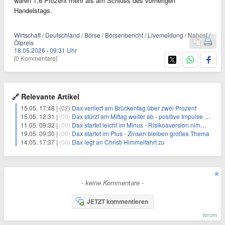
waren 1,6 Prozent mehr als am Schluss des vorherigen
Handelstags.
Wirtschaft / Deutschland / Börse / Börsenbericht / Livemeldung / Nahost /
Ölpreis
18.05.2026
·
09:31 Uhr
[0 Kommentare]
🔗 Relevante Artikel
15.05. 17:48 |
(02)
Dax verliert am Brückentag über zwei Prozent
15.05. 12:31 |
(00)
Dax stürzt am Mittag weiter ab - positive Impulse aus China fehlen
11.05. 09:32 |
(00)
Dax startet leicht im Minus - Risikoaversion nimmt wieder zu
19.05. 09:30 |
(00)
Dax startet im Plus - Zinsen bleiben großes Thema
14.05. 17:37 |
(00)
Dax legt an Christi Himmelfahrt zu
- keine Kommentare -
JETZT kommentieren
forum