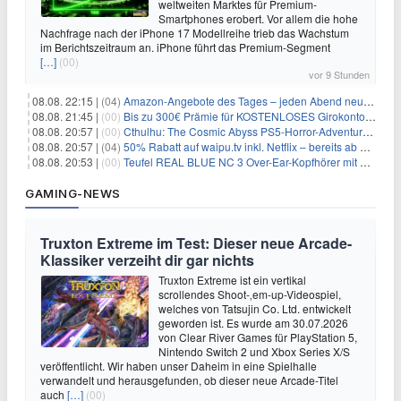
weltweiten Marktes für Premium-
Smartphones erobert. Vor allem die hohe
Nachfrage nach der iPhone 17 Modellreihe trieb das Wachstum
im Berichtszeitraum an. iPhone führt das Premium-Segment
[…]
(00)
vor 9 Stunden
08.08. 22:15 |
(04)
Amazon-Angebote des Tages – jeden Abend neue Deals zum Stöbern
08.08. 21:45 |
(00)
Bis zu 300€ Prämie für KOSTENLOSES Girokonto bei der Santander – 50€ schon nach 1 Woche!
08.08. 20:57 |
(00)
Cthulhu: The Cosmic Abyss PS5-Horror-Adventure für 27,99€
08.08. 20:57 |
(04)
50% Rabatt auf waipu.tv inkl. Netflix – bereits ab 9€/Monat (statt 17,99€)
08.08. 20:53 |
(00)
Teufel REAL BLUE NC 3 Over-Ear-Kopfhörer mit ANC für 149,99€
GAMING-NEWS
Truxton Extreme im Test: Dieser neue Arcade-
Klassiker verzeiht dir gar nichts
Truxton Extreme ist ein vertikal
scrollendes Shoot-‚em-up-Videospiel,
welches von Tatsujin Co. Ltd. entwickelt
geworden ist. Es wurde am 30.07.2026
von Clear River Games für PlayStation 5,
Nintendo Switch 2 und Xbox Series X/S
veröffentlicht. Wir haben unser Daheim in eine Spielhalle
verwandelt und herausgefunden, ob dieser neue Arcade-Titel
auch
[…]
(00)