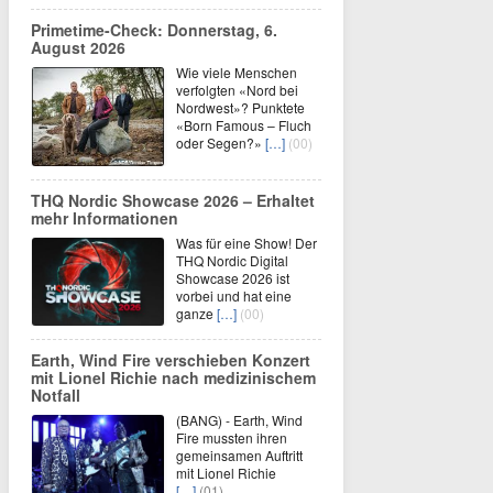
Primetime-Check: Donnerstag, 6.
August 2026
Wie viele Menschen
verfolgten «Nord bei
Nordwest»? Punktete
«Born Famous – Fluch
oder Segen?»
[…]
(00)
THQ Nordic Showcase 2026 – Erhaltet
mehr Informationen
Was für eine Show! Der
THQ Nordic Digital
Showcase 2026 ist
vorbei und hat eine
ganze
[…]
(00)
Earth, Wind Fire verschieben Konzert
mit Lionel Richie nach medizinischem
Notfall
(BANG) - Earth, Wind
Fire mussten ihren
gemeinsamen Auftritt
mit Lionel Richie
[…]
(01)