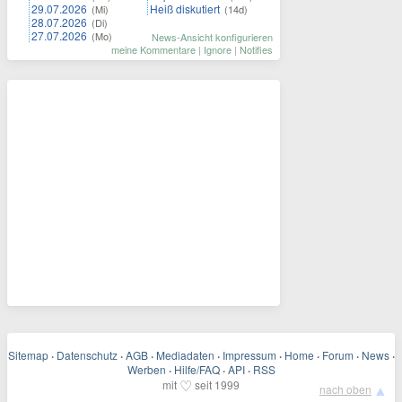
29.07.2026
Heiß diskutiert
(Mi)
(14d)
28.07.2026
(Di)
27.07.2026
(Mo)
News-Ansicht konfigurieren
meine Kommentare
|
Ignore
|
Notifies
Sitemap
·
Datenschutz
·
AGB
·
Mediadaten
·
Impressum
·
Home
·
Forum
·
News
·
Werben
·
Hilfe/FAQ
·
API
·
RSS
♡
mit
seit 1999
▲
nach oben