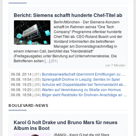
Bericht: Siemens schafft hunderte Chef-Titel ab
Berlin/München - Der Siemens-Konzern
schafft im Rahmen seines "One Tech
Company"-Programms offenbar hunderte
Chef-Titel ab. CEO Roland Busch und der
Vorstand informierten die betroffenen
Manager am Donnerstagnachmittag in
einem internen Call, berichtet das "Handelsblatt"
(Freitagausgabe) unter Berufung auf Unternehmenskreise. Die
Betroffenen sollen
[…]
(01)
vor 7 Minuten
06.08. 20:14 |
(01)
Bundesanwaltschaft übernimmt Ermittlungen zu Drohnenvorfall
06.08. 19:54 |
(05)
Sprengstoff-Drohne in Leipzig: Semtex im Spiel
06.08. 19:23 |
(05)
Schulze will Doppelstaatler bei Terrorverdacht abschieben
06.08. 19:20 |
(03)
Warten auf Vereinbarung zu Straße von Hormus
06.08. 18:58 |
(04)
Bilger sieht Restrisiko für Drohnen-Anschläge an Flughäfen
BOULEVARD-NEWS
Karol G holt Drake und Bruno Mars für neues
Album ins Boot
(BANG) - Karol G hat die mit Stars