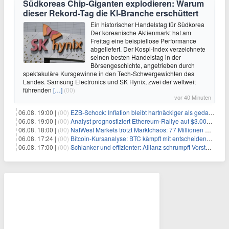
Südkoreas Chip-Giganten explodieren: Warum
dieser Rekord-Tag die KI-Branche erschüttert
Ein historischer Handelstag für Südkorea
Der koreanische Aktienmarkt hat am
Freitag eine beispiellose Performance
abgeliefert. Der Kospi-Index verzeichnete
seinen besten Handelstag in der
Börsengeschichte, angetrieben durch
spektakuläre Kursgewinne in den Tech-Schwergewichten des
Landes. Samsung Electronics und SK Hynix, zwei der weltweit
führenden
[…]
(00)
vor 40 Minuten
06.08. 19:00 |
(00)
EZB-Schock: Inflation bleibt hartnäckiger als gedacht – 2027 wird zum kritischen Test
06.08. 19:00 |
(00)
Analyst prognostiziert Ethereum-Rallye auf $3.000 nach entscheidendem On-Chain-Ausbruch
06.08. 18:00 |
(00)
NatWest Markets trotzt Marktchaos: 77 Millionen Pfund Gewinn im ersten Halbjahr
06.08. 17:24 |
(00)
Bitcoin-Kursanalyse: BTC kämpft mit entscheidender $65K-Hürde, während sich ein Liquidationscluster aufbaut
06.08. 17:00 |
(00)
Schlanker und effizienter: Allianz schrumpft Vorstand auf 8 Köpfe – das steckt dahinter