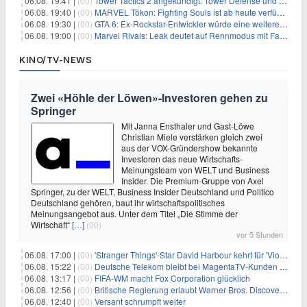
06.08. 19:41 |
(00)
Tower Tactics 2 angekündigt: Tower Defense und Deckbuilding Kombo kehrt zurück
06.08. 19:40 |
(00)
MARVEL Tōkon: Fighting Souls ist ab heute verfügbar
06.08. 19:30 |
(00)
GTA 6: Ex-Rockstar-Entwickler würde eine weitere Verschiebung nicht überraschen
06.08. 19:00 |
(00)
Marvel Rivals: Leak deutet auf Rennmodus mit Fahrzeugen hin
KINO/TV-NEWS
Zwei «Höhle der Löwen»-Investoren gehen zu
Springer
Mit Janna Ensthaler und Gast-Löwe
Christian Miele verstärken gleich zwei
aus der VOX-Gründershow bekannte
Investoren das neue Wirtschafts-
Meinungsteam von WELT und Business
Insider. Die Premium-Gruppe von Axel
Springer, zu der WELT, Business Insider Deutschland und Politico
Deutschland gehören, baut ihr wirtschaftspolitisches
Meinungsangebot aus. Unter dem Titel „Die Stimme der
Wirtschaft“
[…]
(00)
vor 5 Stunden
06.08. 17:00 |
(00)
'Stranger Things'-Star David Harbour kehrt für 'Violent Night 2' zurück – Kristen Bell stößt zur Besetzung
06.08. 15:22 |
(00)
Deutsche Telekom bleibt bei MagentaTV-Kunden vage
06.08. 13:17 |
(00)
FIFA-WM macht Fox Corporation glücklich
06.08. 12:56 |
(00)
Britische Regierung erlaubt Warner Bros. Discovery-Übernahme
06.08. 12:40 |
(00)
Versant schrumpft weiter