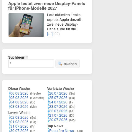
Apple testet zwei neue Display-Panels
für iPhone-Modelle 2027
Laut aktuellen Leaks
erprobt Apple derzeit
zwei neue Display-
Panels, die für die
[…]
(00)
Suchbegriff
suchen
Diese
Woche
Vorletzte
Woche
06.08.2026
26.07.2026
(Heute)
(So)
05.08.2026
25.07.2026
(Gestern)
(Sa)
04.08.2026
24.07.2026
(Di)
(Fr)
03.08.2026
23.07.2026
(Mo)
(Do)
22.07.2026
(Mi)
Letzte
Woche
21.07.2026
(Di)
02.08.2026
(So)
20.07.2026
(Mo)
01.08.2026
(Sa)
Top
News
31.07.2026
(Fr)
30.07.2026
Populäre News
(Do)
(14d)