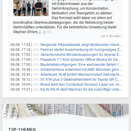
mit Erkenntnissen aus der
Gehirnforschung, um Konzentration,
Motivation und Teamgefühl zu stärken.
Das Konzept setzt dabei vor allem auf
koordinative Überkreuzbewegungen, die die Aktivierung beider
Gehirnhälften unterstützen. Für die betriebliche Umsetzung bietet
Stephan Ehlers,
[…]
(00)
vor 4 Stunden
06.08. 17:34 |
(00)
Steigende Adipositasrate zeigt strukturellen Handlungsbedarf bei der Ernährung schulpflichtiger Kinder
06.08. 17:18 |
(00)
Pasinex startet Ausschreibung für hochgradiges Zinksulfidkonzentrat mit Germanium- und Silbergehalten und stellt ein Betriebsupdate bereit
06.08. 17:03 |
(00)
Variantenreiche Miniaturkupplungen für diverse Einsatzbereiche
06.08. 17:00 |
(00)
Passwork 7.7 führt sicheren Offline-Modus für Desktop- und Mobile-Apps ein
06.08. 17:00 |
(00)
Bauteilabkündigungen: Eine wachsende Gefahr für industrielle Elektroniksysteme
06.08. 16:49 |
(00)
SchwörerHaus entwickelt mit AMD München gemeinsam Tiny-Living-Konzepte und erhalten dafür den New Living Award
06.08. 16:40 |
(00)
Arbeitszeit: AUB fordert Wochenmodell statt starrer Tagesgrenze
06.08. 16:12 |
(00)
ST XTA plus 3 Gewindefahrwerk für Toyota GR Corolla entwickelt: Erstklassige Straßenlage in jeder Situation
06.08. 16:00 |
(00)
Board stellt den Contextual Decision Layer vor, mit dem Unternehmensdaten und KI-Investitionen in intelligentere Geschäftsentscheidungen umgesetzt wer
06.08. 15:37 |
(00)
KS/AUXILIA stellt Weichen für die zukünftige Unternehmensführung
TOP-THEMEN