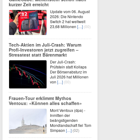
kurzer Zeit erreicht
Update vom 06. August
2026: Die Nintendo
Switch 2 hat weltweit
23,68 Millionen
[…]
(00)
Tech-Aktien im Juli-Crash: Warum
Profi-Investoren jetzt zugreifen –
Stresstest statt Bärenmarkt
Der Juli-Crash:
Prüfstein statt Kollaps
Der Börsenabsturz im
Juli 2026 hat Millionen
von
[…]
(00)
Frauen-Tour erklimmt Mythos
Ventoux: «Können alles schaffen»
Mont Ventoux (dpa) -
Inmitten der
beängstigenden
Mondlandschaft fiel Tom
Simpson
[…]
(02)