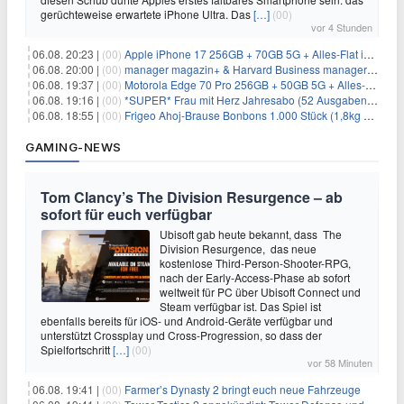
gerüchteweise erwartete iPhone Ultra. Das
[…]
(00)
vor 4 Stunden
06.08. 20:23 |
(00)
Apple iPhone 17 256GB + 70GB 5G + Alles-Flat im Vodafone-Netz für 34,99€/Monat – eff. 4,65€/Monat
06.08. 20:00 |
(00)
manager magazin+ & Harvard Business manager+ Digital-Kombi-Abo 1 Monat kostenlos
06.08. 19:37 |
(00)
Motorola Edge 70 Pro 256GB + 50GB 5G + Alles-Flat im Vodafone-Netz für 19,99€/Monat – eff. 0,61€/Monat
06.08. 19:16 |
(00)
*SUPER* Frau mit Herz Jahresabo (52 Ausgaben) für 161,40€ + bis zu 150€ Prämie
06.08. 18:55 |
(00)
Frigeo Ahoj-Brause Bonbons 1.000 Stück (1,8kg Eimer) für 6,29€
GAMING-NEWS
Tom Clancy’s The Division Resurgence – ab
sofort für euch verfügbar
Ubisoft gab heute bekannt, dass The
Division Resurgence, das neue
kostenlose Third-Person-Shooter-RPG,
nach der Early-Access-Phase ab sofort
weltweit für PC über Ubisoft Connect und
Steam verfügbar ist. Das Spiel ist
ebenfalls bereits für iOS- und Android-Geräte verfügbar und
unterstützt Crossplay und Cross-Progression, so dass der
Spielfortschritt
[…]
(00)
vor 58 Minuten
06.08. 19:41 |
(00)
Farmer’s Dynasty 2 bringt euch neue Fahrzeuge