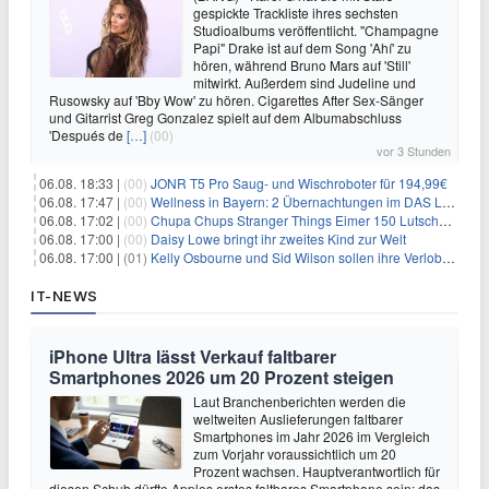
gespickte Trackliste ihres sechsten
Studioalbums veröffentlicht. "Champagne
Papi" Drake ist auf dem Song 'Ahí' zu
hören, während Bruno Mars auf 'Still'
mitwirkt. Außerdem sind Judeline und
Rusowsky auf 'Bby Wow' zu hören. Cigarettes After Sex-Sänger
und Gitarrist Greg Gonzalez spielt auf dem Albumabschluss
'Después de
[…]
(00)
vor 3 Stunden
06.08. 18:33 |
(00)
JONR T5 Pro Saug- und Wischroboter für 194,99€
06.08. 17:47 |
(00)
Wellness in Bayern: 2 Übernachtungen im DAS LUDWIG Sports Resort inkl. HP + Wellness ab 174€ p.P.
06.08. 17:02 |
(00)
Chupa Chups Stranger Things Eimer 150 Lutscher für 21,95€
06.08. 17:00 |
(00)
Daisy Lowe bringt ihr zweites Kind zur Welt
06.08. 17:00 |
(01)
Kelly Osbourne und Sid Wilson sollen ihre Verlobung gelöst haben
IT-NEWS
iPhone Ultra lässt Verkauf faltbarer
Smartphones 2026 um 20 Prozent steigen
Laut Branchenberichten werden die
weltweiten Auslieferungen faltbarer
Smartphones im Jahr 2026 im Vergleich
zum Vorjahr voraussichtlich um 20
Prozent wachsen. Hauptverantwortlich für
diesen Schub dürfte Apples erstes faltbares Smartphone sein: das