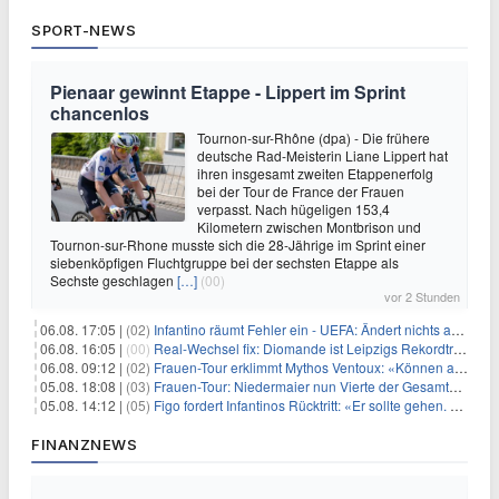
SPORT-NEWS
Pienaar gewinnt Etappe - Lippert im Sprint
chancenlos
Tournon-sur-Rhône (dpa) - Die frühere
deutsche Rad-Meisterin Liane Lippert hat
ihren insgesamt zweiten Etappenerfolg
bei der Tour de France der Frauen
verpasst. Nach hügeligen 153,4
Kilometern zwischen Montbrison und
Tournon-sur-Rhone musste sich die 28-Jährige im Sprint einer
siebenköpfigen Fluchtgruppe bei der sechsten Etappe als
Sechste geschlagen
[…]
(00)
vor 2 Stunden
06.08. 17:05 |
(02)
Infantino räumt Fehler ein - UEFA: Ändert nichts an Boykott
06.08. 16:05 |
(00)
Real-Wechsel fix: Diomande ist Leipzigs Rekordtransfer
06.08. 09:12 |
(02)
Frauen-Tour erklimmt Mythos Ventoux: «Können alles schaffen»
05.08. 18:08 |
(03)
Frauen-Tour: Niedermaier nun Vierte der Gesamtwertung
05.08. 14:12 |
(05)
Figo fordert Infantinos Rücktritt: «Er sollte gehen. Jetzt»
FINANZNEWS