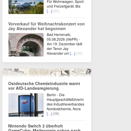
Für Wohnwagen, Sport-
und Freizeitgerät: Bis
[…]
(00)
Vorverkauf für Weihnachtskonzert von
Jay Alexander hat begonnen
Bad Herrenalb,
05.08.2026 (lifePR) -
Am 19. Dezember lädt
der Tenor Jay
Alexander um
[…]
(00)
Ostdeutsche Chemieindustrie warnt
vor AfD-Landesregierung
Berlin - Die
Hauptgeschäftsführerin
des Industrieverbandes
Nordostchemie, Nora
[…]
(08)
Nintendo Switch 2 überholt
GameCube: Meilenstein schon nach