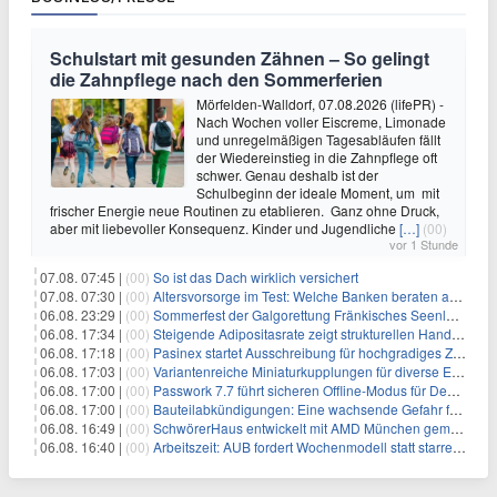
Schulstart mit gesunden Zähnen – So gelingt
die Zahnpflege nach den Sommerferien
Mörfelden-Walldorf, 07.08.2026 (lifePR) -
Nach Wochen voller Eiscreme, Limonade
und unregelmäßigen Tagesabläufen fällt
der Wiedereinstieg in die Zahnpflege oft
schwer. Genau deshalb ist der
Schulbeginn der ideale Moment, um mit
frischer Energie neue Routinen zu etablieren. Ganz ohne Druck,
aber mit liebevoller Konsequenz. Kinder und Jugendliche
[…]
(00)
vor 1 Stunde
07.08. 07:45 |
(00)
So ist das Dach wirklich versichert
07.08. 07:30 |
(00)
Altersvorsorge im Test: Welche Banken beraten am besten?
06.08. 23:29 |
(00)
Sommerfest der Galgorettung Fränkisches Seenland und Hundespieltag
06.08. 17:34 |
(00)
Steigende Adipositasrate zeigt strukturellen Handlungsbedarf bei der Ernährung schulpflichtiger Kinder
06.08. 17:18 |
(00)
Pasinex startet Ausschreibung für hochgradiges Zinksulfidkonzentrat mit Germanium- und Silbergehalten und stellt ein Betriebsupdate bereit
06.08. 17:03 |
(00)
Variantenreiche Miniaturkupplungen für diverse Einsatzbereiche
06.08. 17:00 |
(00)
Passwork 7.7 führt sicheren Offline-Modus für Desktop- und Mobile-Apps ein
06.08. 17:00 |
(00)
Bauteilabkündigungen: Eine wachsende Gefahr für industrielle Elektroniksysteme
06.08. 16:49 |
(00)
SchwörerHaus entwickelt mit AMD München gemeinsam Tiny-Living-Konzepte und erhalten dafür den New Living Award
06.08. 16:40 |
(00)
Arbeitszeit: AUB fordert Wochenmodell statt starrer Tagesgrenze