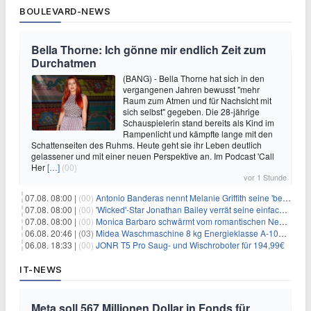
BOULEVARD-NEWS
Bella Thorne: Ich gönne mir endlich Zeit zum
Durchatmen
(BANG) - Bella Thorne hat sich in den
vergangenen Jahren bewusst "mehr
Raum zum Atmen und für Nachsicht mit
sich selbst" gegeben. Die 28-jährige
Schauspielerin stand bereits als Kind im
Rampenlicht und kämpfte lange mit den
Schattenseiten des Ruhms. Heute geht sie ihr Leben deutlich
gelassener und mit einer neuen Perspektive an. Im Podcast 'Call
Her
[…]
(00)
vor 1 Stunde
07.08. 08:00 |
(00)
Antonio Banderas nennt Melanie Griffith seine 'beste Freundin'
07.08. 08:00 |
(00)
'Wicked'-Star Jonathan Bailey verrät seine einfache Hautpflegeroutine
07.08. 08:00 |
(00)
Monica Barbaro schwärmt vom romantischen New York
06.08. 20:46 |
(03)
Midea Waschmaschine 8 kg Energieklasse A-10% 1400 U/Min für 289,97€
06.08. 18:33 |
(00)
JONR T5 Pro Saug- und Wischroboter für 194,99€
IT-NEWS
Meta soll 567 Millionen Dollar in Fonds für