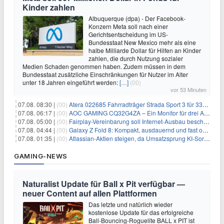
Kinder zahlen
Albuquerque (dpa) - Der Facebook-
Konzern Meta soll nach einer
Gerichtsentscheidung im US-
Bundesstaat New Mexico mehr als eine
halbe Milliarde Dollar für Hilfen an Kinder
zahlen, die durch Nutzung sozialer
Medien Schaden genommen haben. Zudem müssen in dem
Bundesstaat zusätzliche Einschränkungen für Nutzer im Alter
unter 18 Jahren eingeführt werden:
[…]
(00)
vor 53 Minuten
07.08. 08:30 |
(00)
Atera 022685 Fahrradträger Strada Sport 3 für 337,48€
07.08. 06:17 |
(00)
AOC GAMING CQ32G4ZA – Ein Monitor für drei Arten von Spielen
07.08. 05:00 |
(00)
Fairplay-Vereinbarung soll Internet-Ausbau beschleunigen
07.08. 04:44 |
(00)
Galaxy Z Fold 8: Kompakt, ausdauernd und fast ohne Falte
07.08. 01:35 |
(00)
Atlassian-Aktien steigen, da Umsatzsprung KI-Sorgen dämpft
GAMING-NEWS
Naturalist Update für Ball x Pit verfügbar —
neuer Content auf allen Plattformen
Das letzte und natürlich wieder
kostenlose Update für das erfolgreiche
Ball-Bouncing-Roguelite BALL x PIT ist