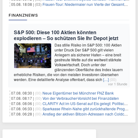
05.08. 18:08 |
(03)
Frauen-Tour: Niedermaier nun Vierte der Gesamtwertung
FINANZNEWS
S&P 500: Diese 100 Aktien könnten
explodieren – So schützen Sie Ihr Depot jetzt
Das stille Risiko im S&P 500: 100 Aktien
unter Druck Der S&P 500 gilt vielen
Anlegern als sicherer Hafen – eine breit
gestreute Wette auf die weltweit stärkste
Volkswirtschaft. Doch unter der
glänzenden Oberfläche des Index lauern
erhebliche Risiken, die von den meisten Investoren übersehen
werden. Eine detaillierte Analyse offenbart, dass sich
[…]
(00)
vor 1 Stunde
07.08. 08:30 |
(00)
Neue Eigentümer bei Münchner FNZ Bank
07.08. 08:17 |
(00)
Von der Verbraucher-Vorsicht bei Finanzdaten
07.08. 08:06 |
(00)
CLARITY Act im US-Senat auf Eis gelegt: Politische Differenzen verzögern Krypto-Gesetzgebung bis September
07.08. 06:33 |
(00)
Sparkasse Rhein-Nahe gibt zurückhaltende Prognose
07.08. 06:28 |
(00)
Anstieg der aktiven Bitcoin-Adressen nach Coldcard-Panik