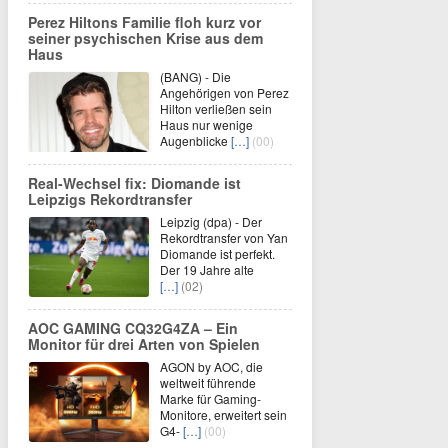
Perez Hiltons Familie floh kurz vor
seiner psychischen Krise aus dem
Haus
(BANG) - Die
Angehörigen von Perez
Hilton verließen sein
Haus nur wenige
Augenblicke
[…]
(00)
Real-Wechsel fix: Diomande ist
Leipzigs Rekordtransfer
Leipzig (dpa) - Der
Rekordtransfer von Yan
Diomande ist perfekt.
Der 19 Jahre alte
[…]
(02)
AOC GAMING CQ32G4ZA – Ein
Monitor für drei Arten von Spielen
AGON by AOC, die
weltweit führende
Marke für Gaming-
Monitore, erweitert sein
G4-
[…]
(00)