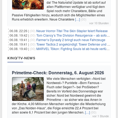
da! The Naturalist Update ist ab sofort auf
allen Plattformen verfügbar und fügt dem
Spiel noch mehr Charaktere, Bälle und
Passive Fähigkeiten hinzu, wodurch sich die Möglichkeiten eines
Runs erheblich erweitern. Neue Charaktere
[…]
(00)
vor 10 Stunden
06.08. 22:26 |
(00)
Neuer Horror‑Titel The Skin Stapler feiert Release
06.08. 19:42 |
(00)
Tom Clancy’s The Division Resurgence – ab sofort für euch verfügbar
06.08. 19:41 |
(00)
Farmer’s Dynasty 2 bringt euch neue Fahrzeuge
06.08. 19:41 |
(00)
Tower Tactics 2 angekündigt: Tower Defense und Deckbuilding Kombo kehrt zurück
06.08. 19:40 |
(00)
MARVEL Tōkon: Fighting Souls ist ab heute verfügbar
KINO/TV-NEWS
Primetime-Check: Donnerstag, 6. August 2026
Wie viele Menschen verfolgten «Nord bei
Nordwest»? Punktete «Born Famous –
Fluch oder Segen?» bei ProSieben?
Bereits im Vorfeld des Donnerstags war
sicher: Nord bei Nordwest gewinnt die
Primetime – so sicher wie das Amen in
der Kirche. 4,00 Millionen Menschen verfolgten die Wiederholung
von „Das Nolden-Haus“, die Folge erreichte 22,4 Prozent bei
allen sowie 6,1 Prozent bei den jungen Menschen.
[…]
(00)
vor 1 Stunde