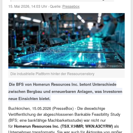
15. Mai 2026, 14:03 Uhr
·
Quelle:
Pressebox
Foto: Pressebox
Die industrielle Plattform hinter der Ressourcenstory
Die BFS von Homerun Resources Inc. betont Unterschiede
zwischen Bergbau und erneuerbaren Anlagen, was Investoren
neue Einsichten bietet.
Buchkirchen, 15.05.2026 (PresseBox) - Die dieswöchige
Veröffentlichung der abgeschlossenen Bankable Feasibility Study
(BFS; eine bankfähige Machbarkeitsstudie) war nicht nur
für
Homerun Resources Inc. (TSX.V:HMR; WKN:A3CYRW)
als
Unternehmen transformativ. Sie war auch für Aktionäre von großer