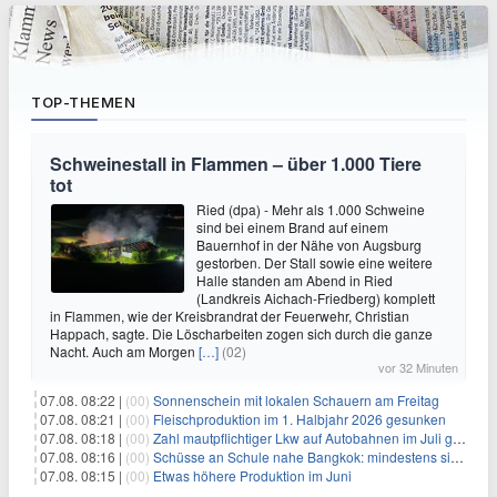
TOP-THEMEN
Schweinestall in Flammen – über 1.000 Tiere
tot
Ried (dpa) - Mehr als 1.000 Schweine
sind bei einem Brand auf einem
Bauernhof in der Nähe von Augsburg
gestorben. Der Stall sowie eine weitere
Halle standen am Abend in Ried
(Landkreis Aichach-Friedberg) komplett
in Flammen, wie der Kreisbrandrat der Feuerwehr, Christian
Happach, sagte. Die Löscharbeiten zogen sich durch die ganze
Nacht. Auch am Morgen
[…]
(02)
vor 32 Minuten
07.08. 08:22 |
(00)
Sonnenschein mit lokalen Schauern am Freitag
07.08. 08:21 |
(00)
Fleischproduktion im 1. Halbjahr 2026 gesunken
07.08. 08:18 |
(00)
Zahl mautpflichtiger Lkw auf Autobahnen im Juli gestiegen
07.08. 08:16 |
(00)
Schüsse an Schule nahe Bangkok: mindestens sieben Tote
07.08. 08:15 |
(00)
Etwas höhere Produktion im Juni