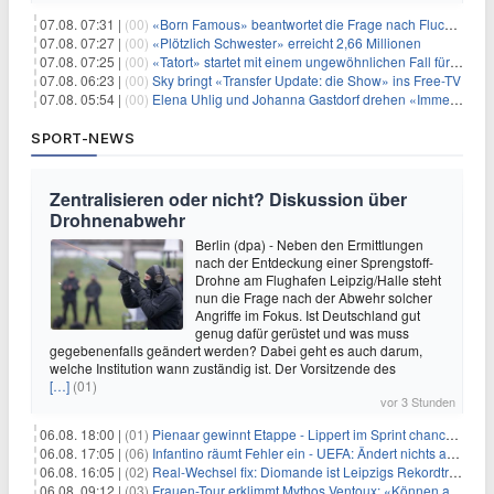
07.08. 07:31 |
(00)
«Born Famous» beantwortet die Frage nach Fluch oder Segen
07.08. 07:27 |
(00)
«Plötzlich Schwester» erreicht 2,66 Millionen
07.08. 07:25 |
(00)
«Tatort» startet mit einem ungewöhnlichen Fall für Charlotte Lindholm
07.08. 06:23 |
(00)
Sky bringt «Transfer Update: die Show» ins Free-TV
07.08. 05:54 |
(00)
Elena Uhlig und Johanna Gastdorf drehen «Immer fehlt was»
SPORT-NEWS
Zentralisieren oder nicht? Diskussion über
Drohnenabwehr
Berlin (dpa) - Neben den Ermittlungen
nach der Entdeckung einer Sprengstoff-
Drohne am Flughafen Leipzig/Halle steht
nun die Frage nach der Abwehr solcher
Angriffe im Fokus. Ist Deutschland gut
genug dafür gerüstet und was muss
gegebenenfalls geändert werden? Dabei geht es auch darum,
welche Institution wann zuständig ist. Der Vorsitzende des
[…]
(01)
vor 3 Stunden
06.08. 18:00 |
(01)
Pienaar gewinnt Etappe - Lippert im Sprint chancenlos
06.08. 17:05 |
(06)
Infantino räumt Fehler ein - UEFA: Ändert nichts an Boykott
06.08. 16:05 |
(02)
Real-Wechsel fix: Diomande ist Leipzigs Rekordtransfer
06.08. 09:12 |
(03)
Frauen-Tour erklimmt Mythos Ventoux: «Können alles schaffen»