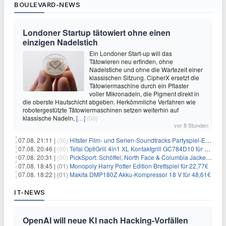
BOULEVARD-NEWS
Londoner Startup tätowiert ohne einen
einzigen Nadelstich
Ein Londoner Start-up will das
Tätowieren neu erfinden, ohne
Nadelstiche und ohne die Wartezeit einer
klassischen Sitzung. CipherX ersetzt die
Tätowiermaschine durch ein Pflaster
voller Mikronadeln, die Pigment direkt in
die oberste Hautschicht abgeben. Herkömmliche Verfahren wie
robotergestützte Tätowiermaschinen setzen weiterhin auf
klassische Nadeln,
[…]
(00)
vor 8 Stunden
07.08. 21:11 |
(00)
Hitster Film- und Serien-Soundtracks Partyspiel-Erweiterung für 6,99€
07.08. 20:46 |
(00)
Tefal OptiGrill 4in1 XL Kontaktgrill GC784D10 für 239,99€
07.08. 20:31 |
(00)
PickSport: Schöffel, North Face & Columbia Jacken ab 39,60€
07.08. 18:45 |
(01)
Monopoly Harry Potter Edition Brettspiel für 22,77€
07.08. 18:22 |
(01)
Makita DMP180Z Akku-Kompressor 18 V für 48,61€
IT-NEWS
OpenAI will neue KI nach Hacking-Vorfällen