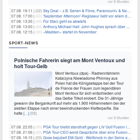
vor 8 Stunden
07.08. 19:11 |
(02)
Sky Deal – z.B. Serien & Filme, Paramount+ & Netflix für 19,99€/Monat
07.08. 17:00 |
(00)
'September Afternoon'-Regisseur liebt vor allem die 'Banalität' in seinen Filmen
07.08. 13:35 |
(00)
Für Starz geht es abwärts
07.08. 13:00 |
(00)
Anthony Michael Hall: John Hughes sprach über eine Fortsetzung von 'The Breakfast Club'
07.08. 12:15 |
(00)
«Madden» startet im November
SPORT-NEWS
Polnische Fahrerin siegt am Mont Ventoux und
holt Tour-Gelb
Mont Ventoux (dpa) - Radrennfahrerin
Katarzyna Niewiadoma-Phinney aus
Polen hat die Königsetappe bei der Tour
de France der Frauen zum legendären
Mont Ventoux für sich entschieden und
das Gelbe Trikot erobert. Die 31-Jährige
gewann die Bergankunft auf mehr als 1.900 Höhenmetern bei der
siebten Etappe nach einer beeindruckenden Kletterpartie. Sie
hatte
[…]
(03)
vor 9 Stunden
07.08. 22:05 |
(00)
PGA Tour bleibt standhaft gegen LIV Golf Fusion in einem sich wandelnden Sportumfeld
07.08. 21:06 |
(00)
PGA Tour-CEO weist Gespräche über eine Fusion mit LIV Golf zurück und bekräftigt die Wettbewerbslandschaft
07.08. 16:15 |
(03)
Gose bejubelt EM-Gold - Wellbrock in der Seine ausgebremst