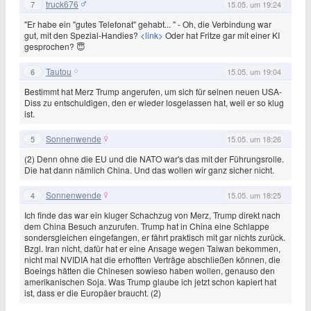
truck676
7
15.05. um 19:24
"Er habe ein "gutes Telefonat" gehabt... " - Oh, die Verbindung war
gut, mit den Spezial-Handies?
<link>
Oder hat Fritze gar mit einer KI
gesprochen? 😇
Tautou
6
15.05. um 19:04
Bestimmt hat Merz Trump angerufen, um sich für seinen neuen USA-
Diss zu entschuldigen, den er wieder losgelassen hat, weil er so klug
ist.
Sonnenwende
5
15.05. um 18:26
(2) Denn ohne die EU und die NATO war's das mit der Führungsrolle.
Die hat dann nämlich China. Und das wollen wir ganz sicher nicht.
Sonnenwende
4
15.05. um 18:25
Ich finde das war ein kluger Schachzug von Merz, Trump direkt nach
dem China Besuch anzurufen. Trump hat in China eine Schlappe
sondersgleichen eingefangen, er fährt praktisch mit gar nichts zurück.
Bzgl. Iran nicht, dafür hat er eine Ansage wegen Taiwan bekommen,
nicht mal NVIDIA hat die erhofften Verträge abschließen können, die
Boeings hätten die Chinesen sowieso haben wollen, genauso den
amerikanischen Soja. Was Trump glaube ich jetzt schon kapiert hat
ist, dass er die Europäer braucht. (2)