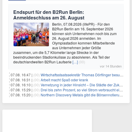
Endspurt für den B2Run Berlin:
Anmeldeschluss am 26. August
Berlin, 07.08.2026 (lifePR) - Für den
B2Run Berlin am 16. September 2026
können sich Unternehmen noch bis zum
26. August 2026 anmelden. Im
Olympiastadion kommen Mitarbeitende
aus Unternehmen jeder Größe
zusammen, um die 5,7 Kilometer lange Strecke in der
beeindruckenden Stadionkulisse zu absolvieren. Als Teil der
deutschlandweiten B2Run Laufserie
[…]
(00)
vor 14 Stunden
07.08. 16:47 |
(00)
Wirtschaftsstaatssekretär Thomas Dörflinger besucht Handwerksbetrieb im Kammerbezirk Freiburg
07.08. 16:31 |
(00)
Arbeit macht Spaß oder krank
07.08. 16:10 |
(00)
Vernetzung in jeder Hinsicht – Die Städte der Zukunft sind grün-blau
07.08. 15:29 |
(00)
Drei bis zehn Prozent, so viel Strom verbraucht ein Aufzug im Gebäude
07.08. 15:20 |
(00)
Northern Discovery Metals gibt die Börsennotierung an der Frankfurter Wertpapierbörse bekannt