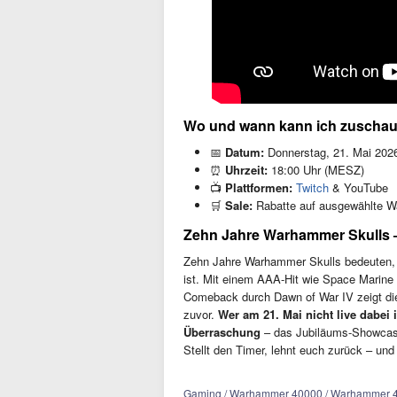
Wo und wann kann ich zuscha
📅
Datum:
Donnerstag, 21. Mai 202
⏰
Uhrzeit:
18:00 Uhr (MESZ)
📺
Plattformen:
Twitch
& YouTube
🛒
Sale:
Rabatte auf ausgewählte W
Zehn Jahre Warhammer Skulls –
Zehn Jahre Warhammer Skulls bedeuten, 
ist. Mit einem AAA-Hit wie Space Marin
Comeback durch Dawn of War IV zeigt die 
zuvor.
Wer am 21. Mai nicht live dabei 
Überraschung
– das Jubiläums-Showcase 
Stellt den Timer, lehnt euch zurück – und
Gaming / Warhammer 40000 / Warhammer 400