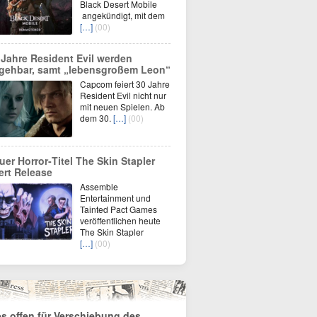
Black Desert Mobile
angekündigt, mit dem
[…]
(00)
 Jahre Resident Evil werden
gehbar, samt „lebensgroßem Leon“
Capcom feiert 30 Jahre
Resident Evil nicht nur
mit neuen Spielen. Ab
dem 30.
[…]
(00)
uer Horror‑Titel The Skin Stapler
iert Release
Assemble
Entertainment und
Tainted Pact Games
veröffentlichen heute
The Skin Stapler
[…]
(00)
es offen für Verschiebung des