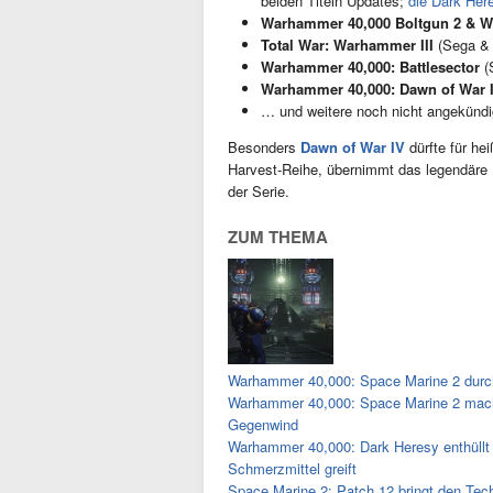
beiden Titeln Updates;
die Dark Here
Warhammer 40,000 Boltgun 2 & 
Total War: Warhammer III
(Sega & 
Warhammer 40,000: Battlesector
(S
Warhammer 40,000: Dawn of War 
… und weitere noch nicht angekündig
Besonders
Dawn of War IV
dürfte für he
Harvest-Reihe, übernimmt das legendäre
der Serie.
ZUM THEMA
Warhammer 40,000: Space Marine 2 durchb
Warhammer 40,000: Space Marine 2 mach
Gegenwind
Warhammer 40,000: Dark Heresy enthüllt 
Schmerzmittel greift
Space Marine 2: Patch 12 bringt den Tech