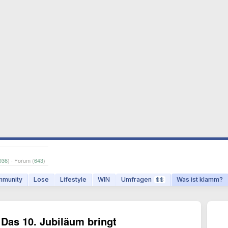
936
) · Forum (
643
)
munity
Lose
Lifestyle
WIN
Umfragen
Was ist klamm?
$$
Das 10. Jubiläum bringt