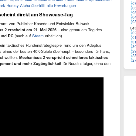
0
k Heresy Alpha übertrifft alle Erwartungen
0
0
scheint direkt am Showcase-Tag
0
0
kommt von Publisher Kasedo und Entwickler Bulwark
Let
 2 erscheint am 21. Mai 2026
– also genau am Tag des
0
 und PC
(auch auf
Steam
erhältlich).
0
3
ein taktisches Rundenstrategiespiel rund um den Adeptus
3
2
ls eines der besten 40K-Spiele überhaupt – besonders für Fans,
2
uf wollten.
Mechanicus 2 verspricht schnelleres taktisches
2
agement und mehr Zugänglichkeit
für Neueinsteiger, ohne den