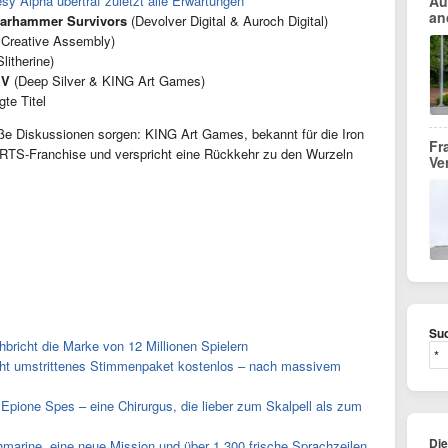
Au
sy Alpha übertraf zuletzt alle Erwartungen
an
Warhammer Survivors
(Devolver Digital & Auroch Digital)
Creative Assembly)
litherine)
IV
(Deep Silver & KING Art Games)
te Titel
iße Diskussionen sorgen: KING Art Games, bekannt für die Iron
Fr
 RTS-Franchise und verspricht eine Rückkehr zu den Wurzeln
Ve
Suc
richt die Marke von 12 Millionen Spielern
t umstrittenes Stimmenpaket kostenlos – nach massivem
Epione Spes – eine Chirurgus, die lieber zum Skalpell als zum
Di
marine, eine neue Mission und über 1.300 frische Sprachzeilen