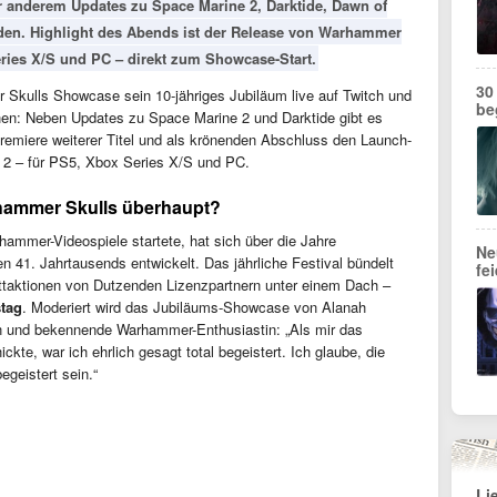
r anderem Updates zu Space Marine 2, Darktide, Dawn of
den. Highlight des Abends ist der Release von Warhammer
ries X/S und PC – direkt zum Showcase-Start.
30
Skulls Showcase sein 10-jähriges Jubiläum live auf Twitch und
be
hen: Neben Updates zu Space Marine 2 und Darktide gibt es
remiere weiterer Titel und als krönenden Abschluss den Launch-
2 – für PS5, Xbox Series X/S und PC.
rhammer Skulls überhaupt?
ammer-Videospiele startete, hat sich über die Jahre
Ne
n 41. Jahrtausends entwickelt. Das jährliche Festival bündelt
fe
taktionen von Dutzenden Lizenzpartnern unter einem Dach –
stag
. Moderiert wird das Jubiläums-Showcase von Alanah
in und bekennende Warhammer-Enthusiastin: „Als mir das
kte, war ich ehrlich gesagt total begeistert. Ich glaube, die
geistert sein.“
Li