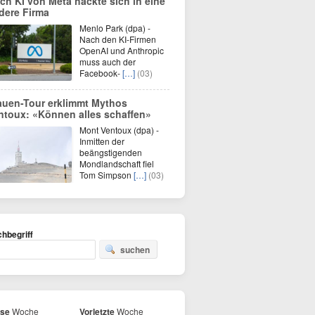
ch KI von Meta hackte sich in eine
dere Firma
Menlo Park (dpa) -
Nach den KI-Firmen
OpenAI und Anthropic
muss auch der
Facebook-
[…]
(03)
auen-Tour erklimmt Mythos
ntoux: «Können alles schaffen»
Mont Ventoux (dpa) -
Inmitten der
beängstigenden
Mondlandschaft fiel
Tom Simpson
[…]
(03)
hbegriff
suchen
ese
Woche
Vorletzte
Woche