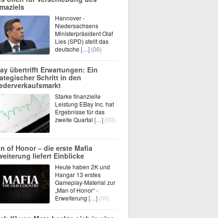
imaziels
Hannover -
Niedersachsens
Ministerpräsident Olaf
Lies (SPD) stellt das
deutsche
[…]
(06)
ay übertrifft Erwartungen: Ein
rategischer Schritt in den
ederverkaufsmarkt
Starke finanzielle
Leistung EBay Inc. hat
Ergebnisse für das
zweite Quartal
[…]
(00)
n of Honor – die erste Mafia
weiterung liefert Einblicke
Heute haben 2K und
Hangar 13 erstes
Gameplay-Material zur
„Man of Honor“ -
Erweiterung
[…]
(00)