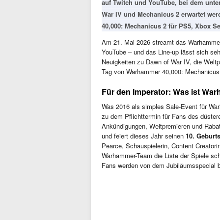
auf Twitch und YouTube, bei dem unte
War IV und Mechanicus 2 erwartet wer
40,000: Mechanicus 2 für PS5, Xbox Se
Am 21. Mai 2026 streamt das Warhammer 
YouTube – und das Line-up lässt sich se
Neuigkeiten zu Dawn of War IV, die Weltp
Tag von Warhammer 40,000: Mechanicus 
Für den Imperator: Was ist Wa
Was 2016 als simples Sale-Event für Warh
zu dem Pflichttermin für Fans des düstere
Ankündigungen, Weltpremieren und Rabat
und feiert dieses Jahr seinen
10. Geburt
Pearce, Schauspielerin, Content Creator
Warhammer-Team die Liste der Spiele schic
Fans werden von dem Jubiläumsspecial be