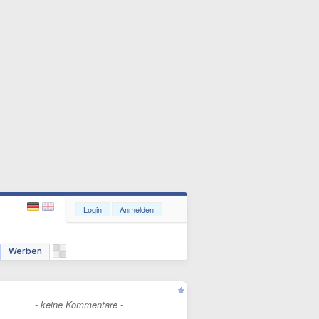
Login
Anmelden
Werben
- keine Kommentare -