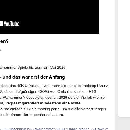
uen?
6
arhammer-Spiele bis zum 28. Mai 2026
 und das war erst der Anfang
dass das 40K-Universum weit mehr als nur eine Tabletop-Lizenz
e 2, einem tiefgründigen CRPG von Owlcat und einem RTS-
Warhammer-Videospiellandschaft 2026 so viel Vielfalt wie nie
ist, verpasst garantiert mindestens eine echte
hat einfach zu viele moving parts, um sie alle vorherzusagen.
 denkt daran: Der Imperator schaut zu.
00: Mechanicus 2 / Warhammer Skulls / Space Marine 2 / Dawn of