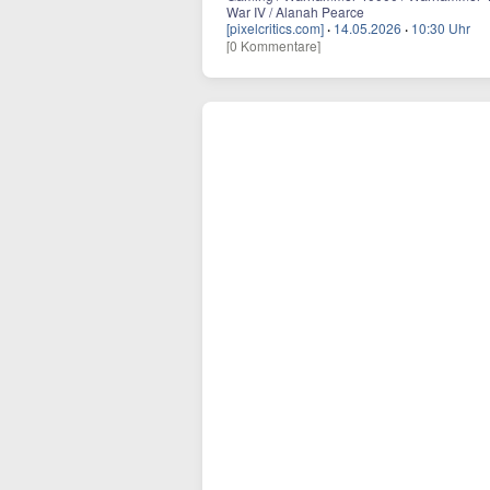
War IV / Alanah Pearce
[pixelcritics.com]
·
14.05.2026
·
10:30 Uhr
[0 Kommentare]