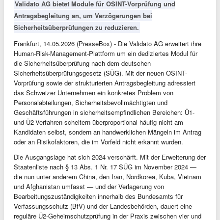
Validato AG bietet Module für OSINT-Vorprüfung und
Antragsbegleitung an, um Verzögerungen bei
Sicherheitsüberprüfungen zu reduzieren.
Frankfurt, 14.05.2026 (PresseBox) - Die Validato AG erweitert ihre
Human-Risk-Management-Plattform um ein dediziertes Modul für
die Sicherheitsüberprüfung nach dem deutschen
Sicherheitsüberprüfungsgesetz (SÜG). Mit der neuen OSINT-
Vorprüfung sowie der strukturierten Antragsbegleitung adressiert
das Schweizer Unternehmen ein konkretes Problem von
Personalabteilungen, Sicherheitsbevollmächtigten und
Geschäftsführungen in sicherheitsempfindlichen Bereichen: Ü1-
und Ü2-Verfahren scheitern überproportional häufig nicht am
Kandidaten selbst, sondern an handwerklichen Mängeln im Antrag
oder an Risikofaktoren, die im Vorfeld nicht erkannt wurden.
Die Ausgangslage hat sich 2024 verschärft. Mit der Erweiterung der
Staatenliste nach § 13 Abs. 1 Nr. 17 SÜG im November 2024 —
die nun unter anderem China, den Iran, Nordkorea, Kuba, Vietnam
und Afghanistan umfasst — und der Verlagerung von
Bearbeitungszuständigkeiten innerhalb des Bundesamts für
Verfassungsschutz (BfV) und der Landesbehörden, dauert eine
reguläre Ü2-Geheimschutzprüfung in der Praxis zwischen vier und