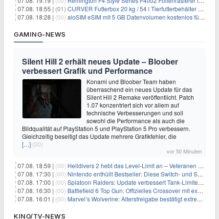
07.08. 19:19 |
(00)
Remington F4 Style Series F4002 Folienrasierer für 18,99€
07.08. 18:55 |
(01)
CURVER Futterbox 20 kg / 54 l Tierfutterbehälter mit Rollen für 19,99€
07.08. 18:28 |
(00)
aloSIM eSIM mit 5 GB Datenvolumen kostenlos für Windscribe-Pro-Nutzer
GAMING-NEWS
Silent Hill 2 erhält neues Update – Bloober
verbessert Grafik und Performance
Konami und Bloober Team haben
überraschend ein neues Update für das
Silent Hill 2 Remake veröffentlicht. Patch
1.07 konzentriert sich vor allem auf
technische Verbesserungen und soll
sowohl die Performance als auch die
Bildqualität auf PlayStation 5 und PlayStation 5 Pro verbessern.
Gleichzeitig beseitigt das Update mehrere Grafikfehler, die
[…]
(00)
vor 50 Minuten
07.08. 18:59 |
(00)
Helldivers 2 hebt das Level-Limit an – Veteranen können endlich weiter aufsteigen
07.08. 17:30 |
(00)
Nintendo enthüllt Bestseller: Diese Switch- und Switch-2-Spiele verkaufen sich am besten
07.08. 17:00 |
(00)
Splatoon Raiders: Update verbessert Tank-Limiter und behebt Bugs
07.08. 16:30 |
(00)
Battlefield 6 Top Gun: Offizielles Crossover mit exklusiven Inhalten angekündigt
07.08. 16:01 |
(00)
Marvel’s Wolverine: Altersfreigabe bestätigt extreme Gewalt und düstere Szenen
KINO/TV-NEWS