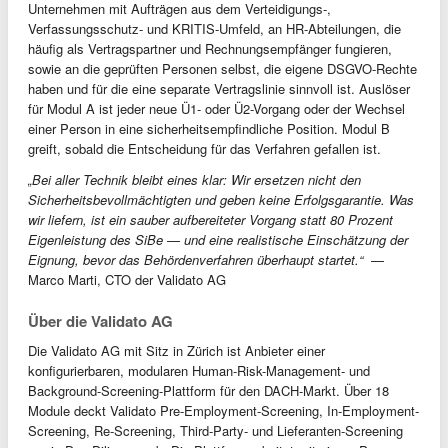
Unternehmen mit Aufträgen aus dem Verteidigungs-,
Verfassungsschutz- und KRITIS-Umfeld, an HR-Abteilungen, die
häufig als Vertragspartner und Rechnungsempfänger fungieren,
sowie an die geprüften Personen selbst, die eigene DSGVO-Rechte
haben und für die eine separate Vertragslinie sinnvoll ist. Auslöser
für Modul A ist jeder neue Ü1- oder Ü2-Vorgang oder der Wechsel
einer Person in eine sicherheitsempfindliche Position. Modul B
greift, sobald die Entscheidung für das Verfahren gefallen ist.
„Bei aller Technik bleibt eines klar: Wir ersetzen nicht den
Sicherheitsbevollmächtigten und geben keine Erfolgsgarantie. Was
wir liefern, ist ein sauber aufbereiteter Vorgang statt 80 Prozent
Eigenleistung des SiBe — und eine realistische Einschätzung der
Eignung, bevor das Behördenverfahren überhaupt startet.“
—
Marco Marti, CTO der Validato AG
Über die Validato AG
Die Validato AG mit Sitz in Zürich ist Anbieter einer
konfigurierbaren, modularen Human-Risk-Management- und
Background-Screening-Plattform für den DACH-Markt. Über 18
Module deckt Validato Pre-Employment-Screening, In-Employment-
Screening, Re-Screening, Third-Party- und Lieferanten-Screening