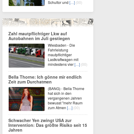
Schultor und
[…]
(00)
Zahl mautpflichtiger Lkw auf
Autobahnen im Juli gestiegen
Wiesbaden - Die
Fahrleistung
mautpflichtiger
Lastkraftwagen mit
mindestens vier
[…]
(00)
Bella Thorne: Ich gönne mir endlich
Zeit zum Durchatmen
(BANG) - Bella Thorne
hat sich in den
vergangenen Jahren
bewusst "mehr Raum
zum Atmen
[…]
(00)
Schwacher Yen zwingt USA zur
Intervention: Das größte Risiko seit 15
Jahren