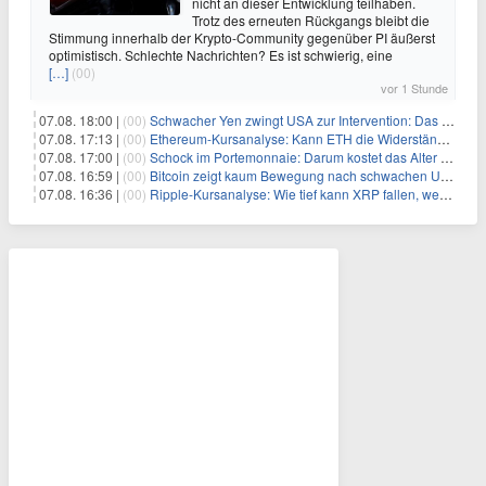
nicht an dieser Entwicklung teilhaben.
Trotz des erneuten Rückgangs bleibt die
Stimmung innerhalb der Krypto-Community gegenüber PI äußerst
optimistisch. Schlechte Nachrichten? Es ist schwierig, eine
[…]
(00)
vor 1 Stunde
07.08. 18:00 |
(00)
Schwacher Yen zwingt USA zur Intervention: Das größte Risiko seit 15 Jahren
07.08. 17:13 |
(00)
Ethereum-Kursanalyse: Kann ETH die Widerstände der gleitenden Durchschnitte überwinden?
07.08. 17:00 |
(00)
Schock im Portemonnaie: Darum kostet das Alter deutlich mehr als Sie denken
07.08. 16:59 |
(00)
Bitcoin zeigt kaum Bewegung nach schwachen US-Arbeitsmarktdaten, Fed-Zinserhöhungschancen sinken auf 44%
07.08. 16:36 |
(00)
Ripple-Kursanalyse: Wie tief kann XRP fallen, wenn die $1-Unterstützung am Wochenende verloren geht?