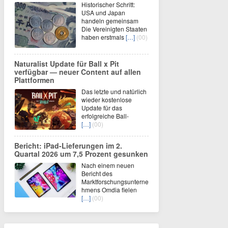
Historischer Schritt:
USA und Japan
handeln gemeinsam
Die Vereinigten Staaten
haben erstmals
[…]
(00)
Naturalist Update für Ball x Pit
verfügbar — neuer Content auf allen
Plattformen
Das letzte und natürlich
wieder kostenlose
Update für das
erfolgreiche Ball-
[…]
(00)
Bericht: iPad-Lieferungen im 2.
Quartal 2026 um 7,5 Prozent gesunken
Nach einem neuen
Bericht des
Marktforschungsunterne
hmens Omdia fielen
[…]
(00)