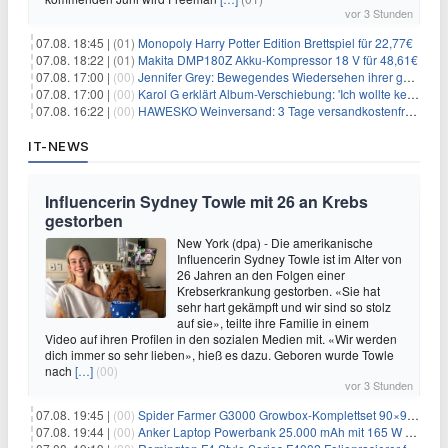
vor 3 Stunden
07.08. 18:45 |
(01)
Monopoly Harry Potter Edition Brettspiel für 22,77€
07.08. 18:22 |
(01)
Makita DMP180Z Akku-Kompressor 18 V für 48,61€
07.08. 17:00 |
(00)
Jennifer Grey: Bewegendes Wiedersehen ihrer geschiedenen Eltern kurz vor dem Tod ihrer Mutter
07.08. 17:00 |
(00)
Karol G erklärt Album-Verschiebung: 'Ich wollte keine persönliche Situation ausnutzen'
07.08. 16:22 |
(00)
HAWESKO Weinversand: 3 Tage versandkostenfrei bestellen (MBW 25€)
IT-NEWS
Influencerin Sydney Towle mit 26 an Krebs
gestorben
New York (dpa) - Die amerikanische
Influencerin Sydney Towle ist im Alter von
26 Jahren an den Folgen einer
Krebserkrankung gestorben. «Sie hat
sehr hart gekämpft und wir sind so stolz
auf sie», teilte ihre Familie in einem
Video auf ihren Profilen in den sozialen Medien mit. «Wir werden
dich immer so sehr lieben», hieß es dazu. Geboren wurde Towle
nach
[…]
(00)
vor 3 Stunden
07.08. 19:45 |
(00)
Spider Farmer G3000 Growbox-Komplettset 90×90×180 cm für 379,99€
07.08. 19:44 |
(00)
Anker Laptop Powerbank 25.000 mAh mit 165 W refurbished für 58,39€