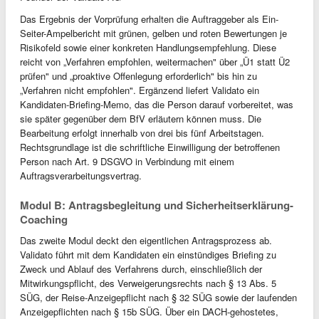
Das Ergebnis der Vorprüfung erhalten die Auftraggeber als Ein-
Seiter-Ampelbericht mit grünen, gelben und roten Bewertungen je
Risikofeld sowie einer konkreten Handlungsempfehlung. Diese
reicht von „Verfahren empfohlen, weitermachen" über „Ü1 statt Ü2
prüfen" und „proaktive Offenlegung erforderlich" bis hin zu
„Verfahren nicht empfohlen". Ergänzend liefert Validato ein
Kandidaten-Briefing-Memo, das die Person darauf vorbereitet, was
sie später gegenüber dem BfV erläutern können muss. Die
Bearbeitung erfolgt innerhalb von drei bis fünf Arbeitstagen.
Rechtsgrundlage ist die schriftliche Einwilligung der betroffenen
Person nach Art. 9 DSGVO in Verbindung mit einem
Auftragsverarbeitungsvertrag.
Modul B: Antragsbegleitung und Sicherheitserklärung-
Coaching
Das zweite Modul deckt den eigentlichen Antragsprozess ab.
Validato führt mit dem Kandidaten ein einstündiges Briefing zu
Zweck und Ablauf des Verfahrens durch, einschließlich der
Mitwirkungspflicht, des Verweigerungsrechts nach § 13 Abs. 5
SÜG, der Reise-Anzeigepflicht nach § 32 SÜG sowie der laufenden
Anzeigepflichten nach § 15b SÜG. Über ein DACH-gehostetes,