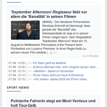
'September Afternoon'-Regisseur liebt vor
allem die 'Banalität' in seinen Filmen
(BANG) - Der deutsche Filmemacher
Nicolaas Schmidt ist überzeugt, dass
gerade die "Banalität" das
Interessanteste ist, was er in seinen
Filmen zeigen kann. Sein Regiedebüt
'September Afternoon' feiert am 10.
August im Wettbewerb 'Filmmakers of the Present' beim
Filmfestival von Locarno Premiere. In einer Regie-Notiz zu
seinem neuen Film erklärte
[…]
(00)
vor 3 Stunden
07.08. 13:35 |
(00)
Für Starz geht es abwärts
07.08. 13:00 |
(00)
Anthony Michael Hall: John Hughes sprach über eine Fortsetzung von 'The Breakfast Club'
07.08. 12:15 |
(00)
«Madden» startet im November
07.08. 12:12 |
(00)
Prime Video setzt auf neue K-Romanze
07.08. 12:10 |
(00)
«Kill Jackie» startet 2026 bei Prime Video
SPORT-NEWS
Polnische Fahrerin siegt am Mont Ventoux und
holt Tour-Gelb