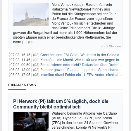
Mont Ventoux (dpa) - Radrennfahrerin
Katarzyna Niewiadoma-Phinney aus
Polen hat die Königsetappe bei der Tour
de France der Frauen zum legendären
Mont Ventoux für sich entschieden und
das Gelbe Trikot erobert. Die 31-Jährige
gewann die Bergankunft auf mehr als 1.900 Höhenmetern bei der
siebten Etappe nach einer beeindruckenden Kletterpartie. Sie
hatte
[…]
(02)
vor 2 Stunden
07.08. 16:15 |
(02)
Gose bejubelt EM-Gold - Wellbrock in der Seine ausgebremst
07.08. 11:46 |
(00)
Kampf um die Macht: Wer ist für und wer gegen Infantino?
07.08. 09:50 |
(03)
Zentralisieren oder nicht? Diskussion über Drohnenabwehr
06.08. 18:00 |
(02)
Pienaar gewinnt Etappe - Lippert im Sprint chancenlos
06.08. 17:05 |
(08)
Infantino räumt Fehler ein - UEFA: Ändert nichts an Boykott
FINANZNEWS
Pi Network (PI) fällt um 5% täglich, doch die
Community bleibt optimistisch
Während bekannte Altcoins wie Cardano
(ADA), Hyperliquid (HYPE) und Zcash
(ZEC) in den letzten 24 Stunden Gewinne
verzeichneten, konnte Pi Network's PI