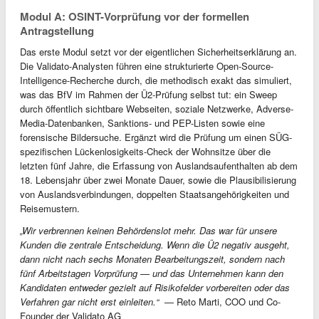
Modul A: OSINT-Vorprüfung vor der formellen
Antragstellung
Das erste Modul setzt vor der eigentlichen Sicherheitserklärung an.
Die Validato-Analysten führen eine strukturierte Open-Source-
Intelligence-Recherche durch, die methodisch exakt das simuliert,
was das BfV im Rahmen der Ü2-Prüfung selbst tut: ein Sweep
durch öffentlich sichtbare Webseiten, soziale Netzwerke, Adverse-
Media-Datenbanken, Sanktions- und PEP-Listen sowie eine
forensische Bildersuche. Ergänzt wird die Prüfung um einen SÜG-
spezifischen Lückenlosigkeits-Check der Wohnsitze über die
letzten fünf Jahre, die Erfassung von Auslandsaufenthalten ab dem
18. Lebensjahr über zwei Monate Dauer, sowie die Plausibilisierung
von Auslandsverbindungen, doppelten Staatsangehörigkeiten und
Reisemustern.
„Wir verbrennen keinen Behördenslot mehr. Das war für unsere
Kunden die zentrale Entscheidung. Wenn die Ü2 negativ ausgeht,
dann nicht nach sechs Monaten Bearbeitungszeit, sondern nach
fünf Arbeitstagen Vorprüfung — und das Unternehmen kann den
Kandidaten entweder gezielt auf Risikofelder vorbereiten oder das
Verfahren gar nicht erst einleiten.“
— Reto Marti, COO und Co-
Founder der Validato AG