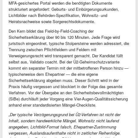
MFA-gesichertes Portal werden die benötigten Dokumente
strukturiert angefordert: Geburts- und Einbürgerungsurkunden,
Lichtbilder nach Behörden-Spezifikation, Wohnsitz- und
Heiratsnachweise sowie Sorgerechtsdokumente.
Den Kern bildet das Field-by-Field-Coaching der
Sicherheitserklärung über 90 bis 120 Minuten. Jede Frage wird
juristisch eingeordnet, typische Stolpersteine werden adressiert, die
Trennung zwischen Pflichtfeldern und Feldern mit
Verweigerungsrecht wird transparent gemacht. Der Kandidat füllt
selbst aus, Validato coacht. Bei der Ü2-Geheimschutzvariante
kommt ein separater Termin mit der mitbetroffenen Person hinzu —
typischerweise dem Ehepartner — die eine eigene
Sicherheitserklärung abgeben muss. Dieser Schritt wird in der
Praxis häufig vergessen und blockiert in der Folge das gesamte
Verfahren. Vor der Übergabe an den Sicherheitsbevollmächtigten
(SiBe) durchläuft jeder Vorgang eine Vier-Augen-Qualitätssicherung
anhand einer standardisierten Mängel-Checkliste.
„Der typische Verzögerungsgrund bei Ü2-Verfahren ist nicht der
Inhalt, sondern handwerkliche Mängel. Wohnsitz nicht laufend
angegeben, Lichtbild-Format falsch, Ehepartner-Zustimmung
vergessen, Auslandsaufenthalte nicht in zeitlicher Reihenfolge.