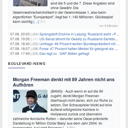
sind die 5 und die 7. Diese Angaben sind
ohne Gewähr. Die
Gewinnwahrscheinlichkeit in der Gewinnklasse 1, also beim
eigentlichen "Eurojackpot", liegt bei 1: 140 Millionen. Glücksspiel
kann süchtig
[…]
(00)
vor 6 Minuten
07.08. 20:03 |
(04)
Sprengstoff-Drohne in Leipzig: Russland sieht «Provokation»
07.08. 19:35 |
(00)
US-Senat stimmt für Gesetz zu Russland-Sanktionen
07.08. 18:40 |
(02)
Umfrage: 46 Prozent wollen Bundespräsident mit Politik-Erfahrung
07.08. 18:07 |
(08)
Forsa: 47 Prozent halten Merkel für geeignet als Bundespräsidentin
07.08. 17:49 |
(03)
Dax legt zu - SAP-Aktien gefragt
BOULEVARD-NEWS
Morgan Freeman denkt mit 89 Jahren nicht ans
Aufhören
(BANG) - Auch wenn er auf die 90
zugeht, denkt Morgan Freeman
überhaupt nicht daran, sich zur Ruhe zu
setzen. Der Schauspieler blickt auf eine
äußerst erfolgreiche Karriere in
Hollywood zurück und übernahm
zahlreiche ikonische Rollen – darunter seine Oscar-prämierte
Darstellung in 'Million Dollar Baby' aus dem Jahr 2004. Im
kommenden Juni wird Freeman
[…]
(01)