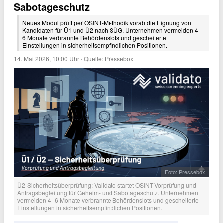
Sabotageschutz
Neues Modul prüft per OSINT-Methodik vorab die Eignung von
Kandidaten für Ü1 und Ü2 nach SÜG. Unternehmen vermeiden 4–
6 Monate verbrannte Behördenslots und gescheiterte
Einstellungen in sicherheitsempfindlichen Positionen.
14. Mai 2026, 10:00 Uhr
·
Quelle:
Pressebox
Foto: Pressebox
Ü2-Sicherheitsüberprüfung: Validato startet OSINT-Vorprüfung und
Antragsbegleitung für Geheim- und Sabotageschutz. Unternehmen
vermeiden 4–6 Monate verbrannte Behördenslots und gescheiterte
Einstellungen in sicherheitsempfindlichen Positionen.