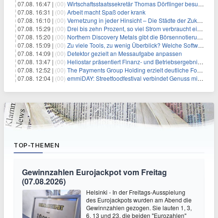
07.08. 16:47 |
(00)
Wirtschaftsstaatssekretär Thomas Dörflinger besucht Handwerksbetrieb im Kammerbezirk Freiburg
07.08. 16:31 |
(00)
Arbeit macht Spaß oder krank
07.08. 16:10 |
(00)
Vernetzung in jeder Hinsicht – Die Städte der Zukunft sind grün-blau
07.08. 15:29 |
(00)
Drei bis zehn Prozent, so viel Strom verbraucht ein Aufzug im Gebäude
07.08. 15:20 |
(00)
Northern Discovery Metals gibt die Börsennotierung an der Frankfurter Wertpapierbörse bekannt
07.08. 15:09 |
(00)
Zu viele Tools, zu wenig Überblick? Welche Software IT-Dienstleister wirklich brauchen
07.08. 14:09 |
(00)
Detektor gezielt an Messaufgabe anpassen
07.08. 13:47 |
(00)
Heliostar präsentiert Finanz- und Betriebsergebnis für das zweite Quartal 2026 mit Goldproduktion und Barreserven in Rekordhöhe
07.08. 12:52 |
(00)
The Payments Group Holding erzielt deutliche Fortschritte bei ihren AI-Projekten
07.08. 12:04 |
(00)
emmiDAY: Streetfoodfestival verbindet Genuss mit Engagement gegen Brustkrebs
TOP-THEMEN
Gewinnzahlen Eurojackpot vom Freitag
(07.08.2026)
Helsinki - In der Freitags-Ausspielung
des Eurojackpots wurden am Abend die
Gewinnzahlen gezogen. Sie lauten 1, 3,
6, 13 und 23, die beiden "Eurozahlen"