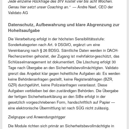
Jede einzelne Rückfrage des BfV kostet vier bis acht Wochen.
Genau hier setzt unser Coaching an.“
— Andre Naef, CEO der
Validato AG
Datenschutz, Aufbewahrung und klare Abgrenzung zur
Hoheitsaufgabe
Die Verarbeitung erfolgt in der höchsten Sensibilitätsstufe:
Sonderkategorien nach Art. 9 DSGVO, ergänzt um eine
Vereinbarung nach § 26 BDSG. Sämtliche Daten werden in DACH-
Rechenzentren gehostet, der Zugang ist mehrfaktor-geschützt, das
Schlüsselmanagement ist dokumentiert. Die Löschung erfolgt 30
Tage nach Übergabe an den Sicherheitsbevollmächtigten. Validato
grenzt das Angebot klar gegen hoheitliche Aufgaben ab: Es werden
keine Behördenanfragen gestellt, keine Registerabfragen (BZR,
GZR) durchgeführt, keine Polizeianfragen veranlasst. Diese
Aufgaben verbleiben bei den zuständigen Behörden. Die Übergabe
der fertigen Sicherheitserklärung an den SiBe erfolgt in der
gesetzlich vorgeschriebenen Form, handschriftlich auf Papier —
eine elektronische Übermittlung ist nach SÜG nicht zulässig.
Zielgruppe und Anwendungstrigger
Die Module richten sich primär an Sicherheitsbevollmächtigte in