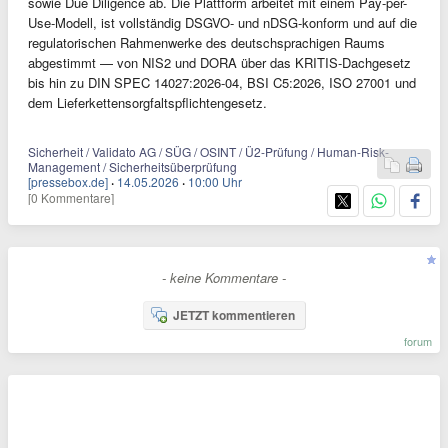
sowie Due Diligence ab. Die Plattform arbeitet mit einem Pay-per-
Use-Modell, ist vollständig DSGVO- und nDSG-konform und auf die
regulatorischen Rahmenwerke des deutschsprachigen Raums
abgestimmt — von NIS2 und DORA über das KRITIS-Dachgesetz
bis hin zu DIN SPEC 14027:2026-04, BSI C5:2026, ISO 27001 und
dem Lieferkettensorgfaltspflichtengesetz.
Sicherheit / Validato AG / SÜG / OSINT / Ü2-Prüfung / Human-Risk-
Management / Sicherheitsüberprüfung
[pressebox.de]
·
14.05.2026
·
10:00 Uhr
[0 Kommentare]
- keine Kommentare -
JETZT kommentieren
forum