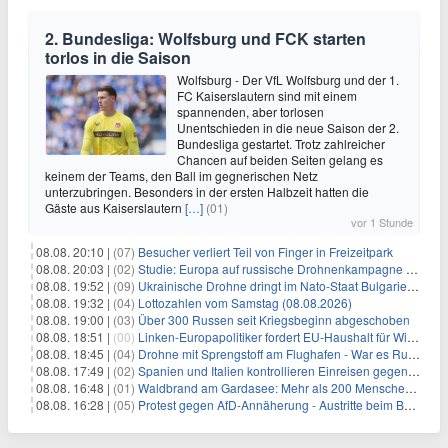
2. Bundesliga: Wolfsburg und FCK starten
torlos in die Saison
Wolfsburg - Der VfL Wolfsburg und der 1.
FC Kaiserslautern sind mit einem
spannenden, aber torlosen
Unentschieden in die neue Saison der 2.
Bundesliga gestartet. Trotz zahlreicher
Chancen auf beiden Seiten gelang es
keinem der Teams, den Ball im gegnerischen Netz
unterzubringen. Besonders in der ersten Halbzeit hatten die
Gäste aus Kaiserslautern
[…]
(01)
vor 1 Stunde
08.08. 20:10 |
(07)
Besucher verliert Teil von Finger in Freizeitpark
08.08. 20:03 |
(02)
Studie: Europa auf russische Drohnenkampagne unzureichend vorbereitet
08.08. 19:52 |
(09)
Ukrainische Drohne dringt im Nato-Staat Bulgarien ein
08.08. 19:32 |
(04)
Lottozahlen vom Samstag (08.08.2026)
08.08. 19:00 |
(03)
Über 300 Russen seit Kriegsbeginn abgeschoben
08.08. 18:51 |
(00)
Linken-Europapolitiker fordert EU-Haushalt für Wirtschaftsumbau
08.08. 18:45 |
(04)
Drohne mit Sprengstoff am Flughafen - War es Russland?
08.08. 17:49 |
(02)
Spanien und Italien kontrollieren Einreisen gegenseitig
08.08. 16:48 |
(01)
Waldbrand am Gardasee: Mehr als 200 Menschen evakuiert
08.08. 16:28 |
(05)
Protest gegen AfD-Annäherung - Austritte beim BSW Sachsen-Anhalt