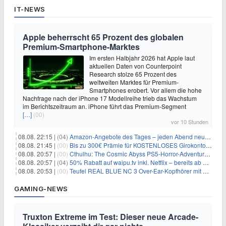
IT-NEWS
Apple beherrscht 65 Prozent des globalen
Premium-Smartphone-Marktes
Im ersten Halbjahr 2026 hat Apple laut
aktuellen Daten von Counterpoint
Research stolze 65 Prozent des
weltweiten Marktes für Premium-
Smartphones erobert. Vor allem die hohe
Nachfrage nach der iPhone 17 Modellreihe trieb das Wachstum
im Berichtszeitraum an. iPhone führt das Premium-Segment
[…]
(00)
vor 10 Stunden
08.08. 22:15 |
(04)
Amazon-Angebote des Tages – jeden Abend neue Deals zum Stöbern
08.08. 21:45 |
(00)
Bis zu 300€ Prämie für KOSTENLOSES Girokonto bei der Santander – 50€ schon nach 1 Woche!
08.08. 20:57 |
(00)
Cthulhu: The Cosmic Abyss PS5-Horror-Adventure für 27,99€
08.08. 20:57 |
(04)
50% Rabatt auf waipu.tv inkl. Netflix – bereits ab 9€/Monat (statt 17,99€)
08.08. 20:53 |
(00)
Teufel REAL BLUE NC 3 Over-Ear-Kopfhörer mit ANC für 149,99€
GAMING-NEWS
Truxton Extreme im Test: Dieser neue Arcade-