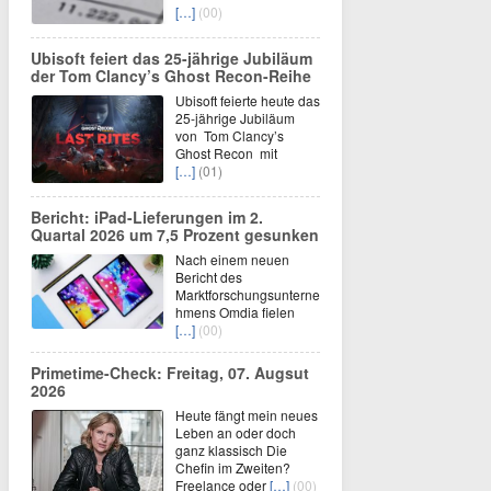
[…]
(00)
Ubisoft feiert das 25-jährige Jubiläum
der Tom Clancy’s Ghost Recon-Reihe
Ubisoft feierte heute das
25-jährige Jubiläum
von Tom Clancy’s
Ghost Recon mit
[…]
(01)
Bericht: iPad-Lieferungen im 2.
Quartal 2026 um 7,5 Prozent gesunken
Nach einem neuen
Bericht des
Marktforschungsunterne
hmens Omdia fielen
[…]
(00)
Primetime-Check: Freitag, 07. Augsut
2026
Heute fängt mein neues
Leben an oder doch
ganz klassisch Die
Chefin im Zweiten?
Freelance oder
[…]
(00)