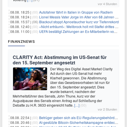
vor 4 Stunden
08.08. 18:25 |
(00)
Autofahrer fährt in Italien in Gruppe von Radlern
08.08. 18:24 |
(00)
Lionel Messis Vater Jorge im Alter von 68 Jahren gestorben
08.08. 15:37 |
(06)
Blackout stoppt Apnoetaucher kurz vor Tiefenrekord
08.08. 12:40 |
(00)
«Nicht erträumt»: Wellbrock holt mit Staffel drittes EM-Gold
08.08. 11:00 |
(00)
UEFA bestätigt Zahlungen an Ex-Mitarbeiterin von Infantino
FINANZNEWS
CLARITY Act: Abstimmung im US-Senat für
den 15. September angesetzt
Der Weg des Digital Asset Market Clarity
Act durch den US-Senat hat mehr
Klarheit gewonnen. Die Abstimmung
über das Gesetzesvorhaben ist nun für
den 15. September angesetzt. Dies
wurde bekannt, nachdem der
Mehrheitsführer des Senats, John Thune, kurz vor der
Augustpause des Senats einen Antrag auf Schließung der
Debatte zu H.R. 3633 eingereicht hatte.
[…]
(00)
vor 2 Stunden
08.08. 22:54 |
(00)
Betrüger geben sich als EU-Regulierungsbehörden aus, um Krypto-Nutzer nach MiCA-Deadline ins Visier zu nehmen
08.08. 20:46 |
(00)
AI-gestützte Bitcoin-Sicherheitskampagne entdeckt fast 5.000 Softwareprobleme in 390 Projekten