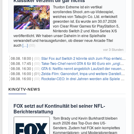
Klassiker verzeiht dir gar nichts
Truxton Extreme ist ein vertikal
scrollendes Shoot-‚em-up-Videospiel,
welches von Tatsujin Co. Ltd. entwickelt
geworden ist. Es wurde am 30.07.2026
von Clear River Games für PlayStation 5,
Nintendo Switch 2 und Xbox Series X/S
veröffentlicht. Wir haben unser Daheim in eine Spielhalle
verwandelt und herausgefunden, ob dieser neue Arcade-Titel
auch
[…]
(00)
vor 3 Stunden
08.08. 18:00 |
(00)
Star Fox auf Switch 2 könnte sich zum Flop entwickeln
08.08. 17:45 |
(00)
Take-Two-Chef nennt GTA 6 für 80 Euro ein „unglaubliches Schnäppchen“
08.08. 16:30 |
(00)
GTA 6: Netflix nennt angeblich Laufzeit der neuen Gameplay-Präsentation
08.08. 16:00 |
(01)
Zelda-Film: Ganondorf, Impa und weitere Darsteller sollen feststehen
08.08. 16:00 |
(00)
Rockstar-CEO: In drei Jahren werden alle Spiele gestreamt
KINO/TV-NEWS
FOX setzt auf Kontinuität bei seiner NFL-
Berichterstattung
Tom Brady und Kevin Burkhardt bleiben
auch 2026 das Top-Duo des US-
Senders. Zudem hat FOX sein komplettes
Kommentatoren- und Moderatorenteam