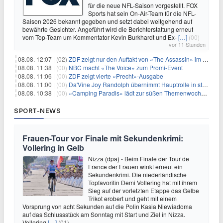
für die neue NFL-Saison vorgestellt. FOX
Sports hat sein On-Air-Team für die NFL-
Saison 2026 bekannt gegeben und setzt dabei weitgehend auf
bewährte Gesichter. Angeführt wird die Berichterstattung erneut
vom Top-Team um Kommentator Kevin Burkhardt und Ex-
[…]
(00)
vor 11 Stunden
08.08. 12:07 |
(02)
ZDF zeigt nur den Auftakt von «The Assassin» im Fernsehen
08.08. 11:38 |
(00)
NBC macht «The Voice» zum Promi-Event
08.08. 11:06 |
(00)
ZDF zeigt vierte «Precht»-Ausgabe
08.08. 11:00 |
(00)
Da'Vine Joy Randolph übernimmt Hauptrolle in starbesetzter schwarzer Komödie
08.08. 10:38 |
(00)
«Camping Paradis» lädt zur süßen Themenwoche ein
SPORT-NEWS
Frauen-Tour vor Finale mit Sekundenkrimi:
Vollering in Gelb
Nizza (dpa) - Beim Finale der Tour de
France der Frauen winkt erneut ein
Sekundenkrimi. Die niederländische
Topfavoritin Demi Vollering hat mit ihrem
Sieg auf der vorletzten Etappe das Gelbe
Trikot erobert und geht mit einem
Vorsprung von acht Sekunden auf die Polin Kasia Niewiadoma
auf das Schlussstück am Sonntag mit Start und Ziel in Nizza.
Vollering
[…]
(01)