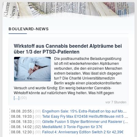
BOULEVARD-NEWS
Wirkstoff aus Cannabis beendet Alpträume bei
über 1/3 der PTSD-Patienten
Die posttraumatische Belastungsstörung
ist oft mit wiederkehrenden Alpträumen
verbunden, die den einzelnen Menschen
extrem belasten. Was lässt sich dagegen
tun? Die Charité Universitätsmedizin
Berlin wagte einen placebokontrollierten
Versuch und wurde fündig: Ein wenig bekannter Cannabis-
Wirkstoff könnte auf natürlichem Weg helfen. Was hilft gegen
[…]
(00)
vor 7 Stunden
08.08. 20:55 |
(00)
Engelhorn Sale: 15% Extra-Rabatt on top auf Mode- und Sport-Artikel
08.08. 19:33 |
(00)
Tefal Easy Fry Max EY2458 Heißluftfritteuse mit 5 Litern für 64,99€
08.08. 18:33 |
(00)
Gillette Fusion 5 Styler Barttrimmer und Rasierer (All in One) für 16€
08.08. 14:02 |
(02)
MediaMarkt: 3 Tonie-Figuren für 37€
08.08. 12:30 |
(00)
Fallout 4: Anniversary Edition Switch 2 für 42,39€