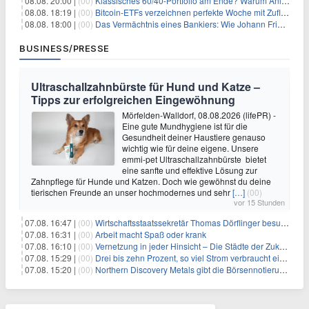
08.08. 20:00 |
(00)
Klassisches 60/40-Portfolio am Ende? Warum Anleger jetzt radikal umdenken müssen
08.08. 18:19 |
(00)
Bitcoin-ETFs verzeichnen perfekte Woche mit Zuflüssen auf 3-Monats-Hoch
08.08. 18:00 |
(00)
Das Vermächtnis eines Bankiers: Wie Johann Friedrich Städel sein Imperium unsterblich machte
BUSINESS/PRESSE
Ultraschallzahnbürste für Hund und Katze –
Tipps zur erfolgreichen Eingewöhnung
Mörfelden-Walldorf, 08.08.2026 (lifePR) -
Eine gute Mundhygiene ist für die
Gesundheit deiner Haustiere genauso
wichtig wie für deine eigene. Unsere
emmi-pet Ultraschallzahnbürste bietet
eine sanfte und effektive Lösung zur
Zahnpflege für Hunde und Katzen. Doch wie gewöhnst du deine
tierischen Freunde an unser hochmodernes und sehr
[…]
(00)
vor 15 Stunden
07.08. 16:47 |
(00)
Wirtschaftsstaatssekretär Thomas Dörflinger besucht Handwerksbetrieb im Kammerbezirk Freiburg
07.08. 16:31 |
(00)
Arbeit macht Spaß oder krank
07.08. 16:10 |
(00)
Vernetzung in jeder Hinsicht – Die Städte der Zukunft sind grün-blau
07.08. 15:29 |
(00)
Drei bis zehn Prozent, so viel Strom verbraucht ein Aufzug im Gebäude
07.08. 15:20 |
(00)
Northern Discovery Metals gibt die Börsennotierung an der Frankfurter Wertpapierbörse bekannt