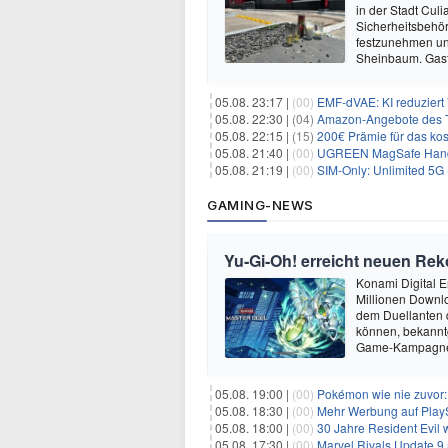
in der Stadt Cul
Sicherheitsbehör
festzunehmen und
Sheinbaum. Gas
05.08. 23:17 |
(00)
EMF-dVAE: KI reduziert
05.08. 22:30 |
(04)
Amazon-Angebote des T
05.08. 22:15 |
(15)
200€ Prämie für das kos
05.08. 21:40 |
(00)
UGREEN MagSafe Handyh
05.08. 21:19 |
(00)
SIM-Only: Unlimited 5G (
GAMING-NEWS
Yu‑Gi‑Oh! erreicht neuen Reko
Konami Digital E
Millionen Downlo
dem Duellanten
können, bekanntg
Game-Kampagne 
05.08. 19:00 |
(00)
Pokémon wie nie zuvor:
05.08. 18:30 |
(00)
Mehr Werbung auf PlayS
05.08. 18:00 |
(00)
30 Jahre Resident Evil
05.08. 17:30 |
(00)
Marvel Rivals Update 9.