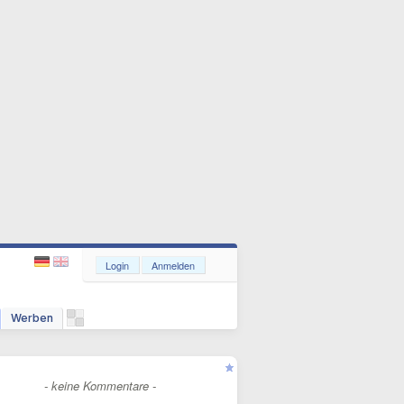
Login
Anmelden
Werben
- keine Kommentare -