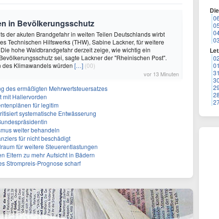
Di
0
nen in Bevölkerungsschutz
0
0
hts der akuten Brandgefahr in weiten Teilen Deutschlands wirbt
0
des Technischen Hilfswerks (THW), Sabine Lackner, für weitere
 Die hohe Waldbrandgefahr derzeit zeige, wie wichtig ein
Let
 Bevölkerungsschutz sei, sagte Lackner der "Rheinischen Post".
0
n des Klimawandels würden
[…]
(00)
0
3
vor 13 Minuten
3
2
ffung des ermäßigten Mehrwertsteuersatzes
2
tt mit Hallervorden
2
entenplänen für legitim
itisiert systematische Entwässerung
 Bundespräsidentin
smus weiter behandeln
anzlers für nicht beschädigt
lraum für weitere Steuerentlastungen
Eltern zu mehr Aufsicht in Bädern
ches Strompreis-Prognose scharf