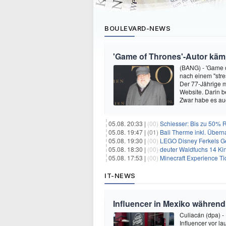
BOULEVARD-NEWS
'Game of Thrones'-Autor kämp
(BANG) - 'Game o
nach einem "stre
Der 77-Jährige m
Website. Darin b
Zwar habe es au
05.08. 20:33 |
(00)
Schiesser: Bis zu 50% R
05.08. 19:47 |
(01)
Bali Therme inkl. Übern
05.08. 19:30 |
(00)
LEGO Disney Ferkels Ge
05.08. 18:30 |
(00)
deuter Waldfuchs 14 Ki
05.08. 17:53 |
(00)
Minecraft Experience Ti
IT-NEWS
Influencer in Mexiko während
Culiacán (dpa) -
Influencer vor l