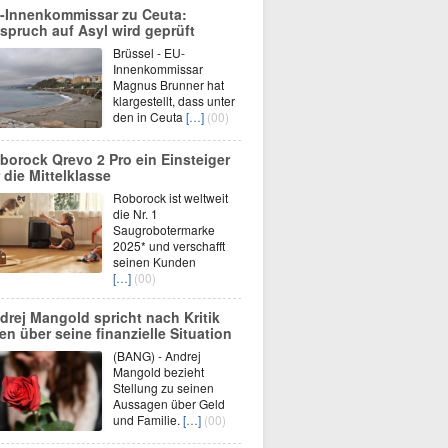
-Innenkommissar zu Ceuta:
spruch auf Asyl wird geprüft
Brüssel - EU-
Innenkommissar
Magnus Brunner hat
klargestellt, dass unter
den in Ceuta
[…]
(00)
borock Qrevo 2 Pro ein Einsteiger
r die Mittelklasse
Roborock ist weltweit
die Nr. 1
Saugrobotermarke
2025* und verschafft
seinen Kunden
[…]
(00)
drej Mangold spricht nach Kritik
fen über seine finanzielle Situation
(BANG) - Andrej
Mangold bezieht
Stellung zu seinen
Aussagen über Geld
und Familie.
[…]
(00)