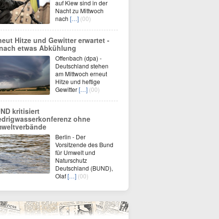
auf Kiew sind in der
Nacht zu Mittwoch
nach
[…]
(00)
neut Hitze und Gewitter erwartet -
nach etwas Abkühlung
Offenbach (dpa) -
Deutschland stehen
am Mittwoch erneut
Hitze und heftige
Gewitter
[…]
(00)
ND kritisiert
edrigwasserkonferenz ohne
weltverbände
Berlin - Der
Vorsitzende des Bund
für Umwelt und
Naturschutz
Deutschland (BUND),
Olaf
[…]
(00)