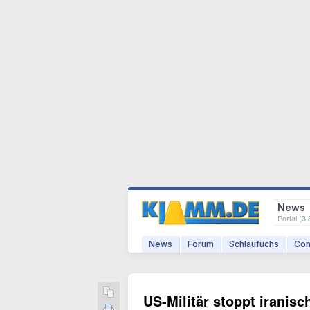
News
Portal (
3.
News
Forum
Schlaufuchs
Com
US-Militär stoppt iranisc