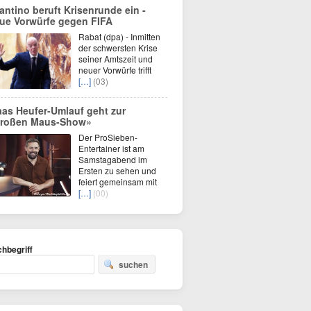
fantino beruft Krisenrunde ein -
ue Vorwürfe gegen FIFA
Rabat (dpa) - Inmitten
der schwersten Krise
seiner Amtszeit und
neuer Vorwürfe trifft
[…]
(03)
aas Heufer-Umlauf geht zur
roßen Maus-Show»
Der ProSieben-
Entertainer ist am
Samstagabend im
Ersten zu sehen und
feiert gemeinsam mit
[…]
(00)
hbegriff
suchen