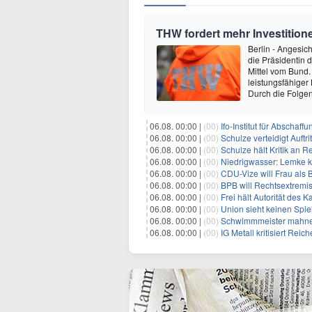
THW fordert mehr Investitio
Berlin - Angesic
die Präsidentin 
Mittel vom Bund.
leistungsfähiger
Durch die Folge
06.08. 00:00 |
(00)
Ifo-Institut für Abscha
06.08. 00:00 |
(00)
Schulze verteidigt Auftri
06.08. 00:00 |
(00)
Schulze hält Kritik an R
06.08. 00:00 |
(00)
Niedrigwasser: Lemke kr
06.08. 00:00 |
(00)
CDU-Vize will Frau als
06.08. 00:00 |
(00)
BPB will Rechtsextremi
06.08. 00:00 |
(00)
Frei hält Autorität des K
06.08. 00:00 |
(00)
Union sieht keinen Spie
06.08. 00:00 |
(00)
Schwimmmeister mahnen 
06.08. 00:00 |
(00)
IG Metall kritisiert Rei