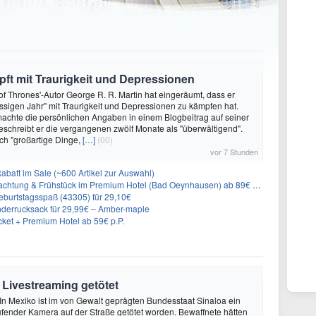
ft mit Traurigkeit und Depressionen
f Thrones'-Autor George R. R. Martin hat eingeräumt, dass er
ssigen Jahr" mit Traurigkeit und Depressionen zu kämpfen hat.
achte die persönlichen Angaben in einem Blogbeitrag auf seiner
eschreibt er die vergangenen zwölf Monate als "überwältigend".
ch "großartige Dinge,
[…]
(00)
vor 7 Stunden
abatt im Sale (~600 Artikel zur Auswahl)
achtung & Frühstück im Premium Hotel (Bad Oeynhausen) ab 89€ p.P.
burtstagsspaß (43305) für 29,10€
nderrucksack für 29,99€ – Amber-maple
cket + Premium Hotel ab 59€ p.P.
 Livestreaming getötet
 In Mexiko ist im von Gewalt geprägten Bundesstaat Sinaloa ein
aufender Kamera auf der Straße getötet worden. Bewaffnete hätten