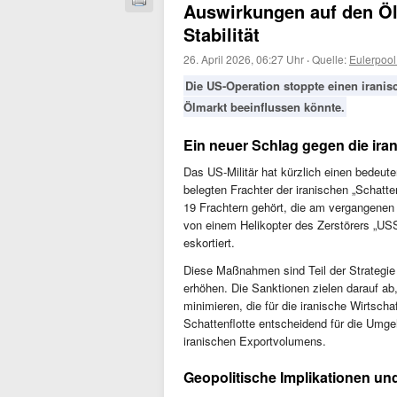
Auswirkungen auf den Öl
Stabilität
26. April 2026, 06:27 Uhr
·
Quelle:
Eulerpoo
Die US-Operation stoppte einen iranis
Ölmarkt beeinflussen könnte.
Ein neuer Schlag gegen die iran
Das US-Militär hat kürzlich einen bedeu
belegten Frachter der iranischen „Schatte
19 Frachtern gehört, die am vergangenen
von einem Helikopter des Zerstörers „USS
eskortiert.
Diese Maßnahmen sind Teil der Strategie 
erhöhen. Die Sanktionen zielen darauf a
minimieren, die für die iranische Wirtsch
Schattenflotte entscheidend für die Umg
iranischen Exportvolumens.
Geopolitische Implikationen un