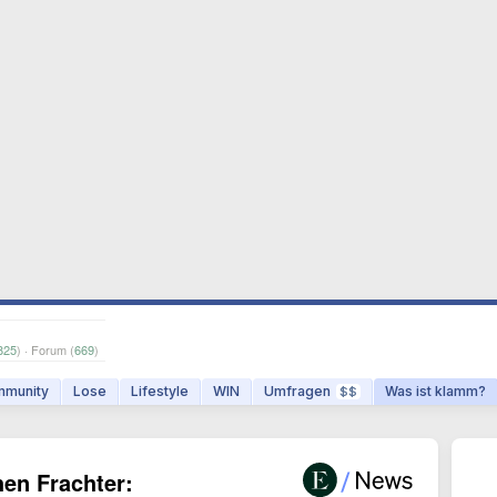
825
) · Forum (
669
)
munity
Lose
Lifestyle
WIN
Umfragen
Was ist klamm?
$$
hen Frachter: