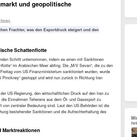
markt und geopolitische
l News
chen Frachter, was den Exportdruck steigert und den
ische Schattenflotte
tenden Schritt unternommen, indem es einen mit Sanktionen
nflotte“ im Arabischen Meer abfing. Die „M/V Sevan“, die zu den
 Freitag vom US-Finanzministerium sanktioniert wurden, wurde
 Pinckney“ gestoppt und wird nun zurück in Richtung Iran
der US-Regierung, den wirtschaftlichen Druck auf den Iran zu
b, die Einnahmen Teherans aus dem Öl- und Gasexport zu
aft von zentraler Bedeutung sind. Laut den US-Behörden ist die
ehung bestehender Sanktionen und die Aufrechterhaltung des
Mi
ru
d Marktreaktionen