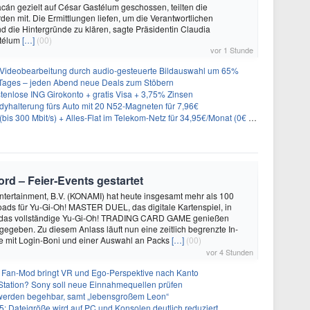
iacán gezielt auf César Gastélum geschossen, teilten die
den mit. Die Ermittlungen liefen, um die Verantwortlichen
 die Hintergründe zu klären, sagte Präsidentin Claudia
télum
[…]
(00)
vor 1 Stunde
 Videobearbeitung durch audio-gesteuerte Bildauswahl um 65%
ages – jeden Abend neue Deals zum Stöbern
tenlose ING Girokonto + gratis Visa + 3,75% Zinsen
alterung fürs Auto mit 20 N52-Magneten für 7,96€
bis 300 Mbit/s) + Alles-Flat im Telekom-Netz für 34,95€/Monat (0€ AG)
rd – Feier‑Events gestartet
ntertainment, B.V. (KONAMI) hat heute insgesamt mehr als 100
ads für Yu-Gi-Oh! MASTER DUEL, das digitale Kartenspiel, in
 das vollständige Yu-Gi-Oh! TRADING CARD GAME genießen
egeben. Zu diesem Anlass läuft nun eine zeitlich begrenzte In-
mit Login-Boni und einer Auswahl an Packs
[…]
(00)
vor 4 Stunden
 Fan-Mod bringt VR und Ego-Perspektive nach Kanto
tation? Sony soll neue Einnahmequellen prüfen
 werden begehbar, samt „lebensgroßem Leon“
5: Dateigröße wird auf PC und Konsolen deutlich reduziert