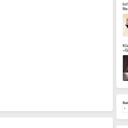
In
Ne
Kl
«G
Suc