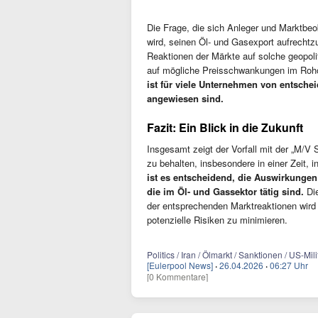
Die Frage, die sich Anleger und Marktbeob
wird, seinen Öl- und Gasexport aufrecht
Reaktionen der Märkte auf solche geopolit
auf mögliche Preisschwankungen im Rohö
ist für viele Unternehmen von entschei
angewiesen sind.
Fazit: Ein Blick in die Zukunft
Insgesamt zeigt der Vorfall mit der „M/V 
zu behalten, insbesondere in einer Zeit, 
ist es entscheidend, die Auswirkungen
die im Öl- und Gassektor tätig sind.
Die
der entsprechenden Marktreaktionen wird 
potenzielle Risiken zu minimieren.
Politics / Iran / Ölmarkt / Sanktionen / US-Mili
[Eulerpool News]
·
26.04.2026
·
06:27 Uhr
[0 Kommentare]