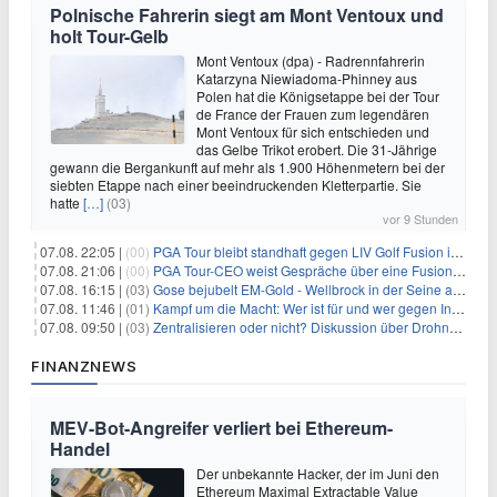
Polnische Fahrerin siegt am Mont Ventoux und
holt Tour-Gelb
Mont Ventoux (dpa) - Radrennfahrerin
Katarzyna Niewiadoma-Phinney aus
Polen hat die Königsetappe bei der Tour
de France der Frauen zum legendären
Mont Ventoux für sich entschieden und
das Gelbe Trikot erobert. Die 31-Jährige
gewann die Bergankunft auf mehr als 1.900 Höhenmetern bei der
siebten Etappe nach einer beeindruckenden Kletterpartie. Sie
hatte
[…]
(03)
vor 9 Stunden
07.08. 22:05 |
(00)
PGA Tour bleibt standhaft gegen LIV Golf Fusion in einem sich wandelnden Sportumfeld
07.08. 21:06 |
(00)
PGA Tour-CEO weist Gespräche über eine Fusion mit LIV Golf zurück und bekräftigt die Wettbewerbslandschaft
07.08. 16:15 |
(03)
Gose bejubelt EM-Gold - Wellbrock in der Seine ausgebremst
07.08. 11:46 |
(01)
Kampf um die Macht: Wer ist für und wer gegen Infantino?
07.08. 09:50 |
(03)
Zentralisieren oder nicht? Diskussion über Drohnenabwehr
FINANZNEWS
MEV-Bot-Angreifer verliert bei Ethereum-
Handel
Der unbekannte Hacker, der im Juni den
Ethereum Maximal Extractable Value