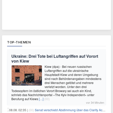
TOP-THEMEN
Ukraine: Drei Tote bei Luftangriffen auf Vorort
von Kiew
Kiew (dpa) - Bei neuen russischen
Luftangriffen auf die ukrainische
Hauptstadt Kiew und deren Umgebung
sind nach Behördenangaben mindestens
drei Menschen getötet und mehrere
verletzt worden. Unter den drei
Todesopfern im östlichen Vorort Browary sei auch ein Kind,
schrieb das Nachrichtenportal «The Kyiv Independent» unter
Berufung auf Kiews
[…]
(00)
vor 34 Minuten
08.08. 02:35 |
(00)
Senat verschiebt Abstimmung über das Clarity Act: Auswirkungen auf Unternehmen und das Vertrauen der Investoren