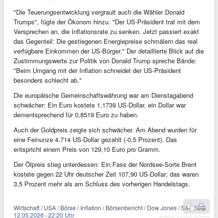
"Die Teuerungsentwicklung vergrault auch die Wähler Donald
Trumps", fügte der Ökonom hinzu. "Der US-Präsident trat mit dem
Versprechen an, die Inflationsrate zu senken. Jetzt passiert exakt
das Gegenteil: Die gestiegenen Energiepreise schmälern das real
verfügbare Einkommen der US-Bürger." Der detaillierte Blick auf die
Zustimmungswerte zur Politik von Donald Trump spreche Bände:
"Beim Umgang mit der Inflation schneidet der US-Präsident
besonders schlecht ab."
Die europäische Gemeinschaftswährung war am Dienstagabend
schwächer: Ein Euro kostete 1,1739 US-Dollar, ein Dollar war
dementsprechend für 0,8519 Euro zu haben.
Auch der Goldpreis zeigte sich schwächer. Am Abend wurden für
eine Feinunze 4.714 US-Dollar gezahlt (-0,5 Prozent). Das
entspricht einem Preis von 129,10 Euro pro Gramm.
Der Ölpreis stieg unterdessen: Ein Fass der Nordsee-Sorte Brent
kostete gegen 22 Uhr deutscher Zeit 107,90 US-Dollar; das waren
3,5 Prozent mehr als am Schluss des vorherigen Handelstags.
Wirtschaft / USA / Börse / Inflation / Börsenbericht / Dow Jones / S&P 500
12.05.2026
·
22:20 Uhr