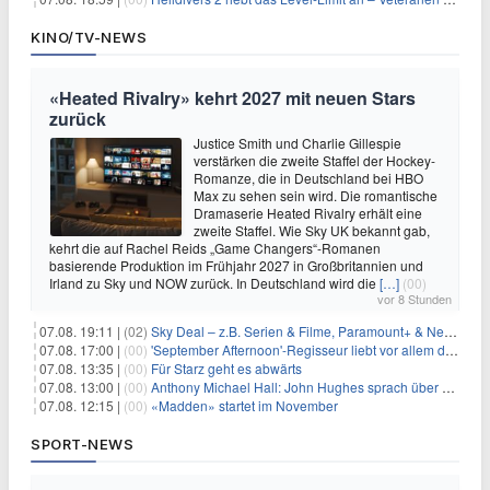
KINO/TV-NEWS
«Heated Rivalry» kehrt 2027 mit neuen Stars
zurück
Justice Smith und Charlie Gillespie
verstärken die zweite Staffel der Hockey-
Romanze, die in Deutschland bei HBO
Max zu sehen sein wird. Die romantische
Dramaserie Heated Rivalry erhält eine
zweite Staffel. Wie Sky UK bekannt gab,
kehrt die auf Rachel Reids „Game Changers“-Romanen
basierende Produktion im Frühjahr 2027 in Großbritannien und
Irland zu Sky und NOW zurück. In Deutschland wird die
[…]
(00)
vor 8 Stunden
07.08. 19:11 |
(02)
Sky Deal – z.B. Serien & Filme, Paramount+ & Netflix für 19,99€/Monat
07.08. 17:00 |
(00)
'September Afternoon'-Regisseur liebt vor allem die 'Banalität' in seinen Filmen
07.08. 13:35 |
(00)
Für Starz geht es abwärts
07.08. 13:00 |
(00)
Anthony Michael Hall: John Hughes sprach über eine Fortsetzung von 'The Breakfast Club'
07.08. 12:15 |
(00)
«Madden» startet im November
SPORT-NEWS