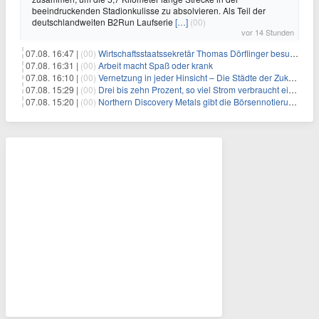
beeindruckenden Stadionkulisse zu absolvieren. Als Teil der
deutschlandweiten B2Run Laufserie
[…]
(00)
vor 14 Stunden
07.08. 16:47 |
(00)
Wirtschaftsstaatssekretär Thomas Dörflinger besucht Handwerksbetrieb im Kammerbezirk Freiburg
07.08. 16:31 |
(00)
Arbeit macht Spaß oder krank
07.08. 16:10 |
(00)
Vernetzung in jeder Hinsicht – Die Städte der Zukunft sind grün-blau
07.08. 15:29 |
(00)
Drei bis zehn Prozent, so viel Strom verbraucht ein Aufzug im Gebäude
07.08. 15:20 |
(00)
Northern Discovery Metals gibt die Börsennotierung an der Frankfurter Wertpapierbörse bekannt