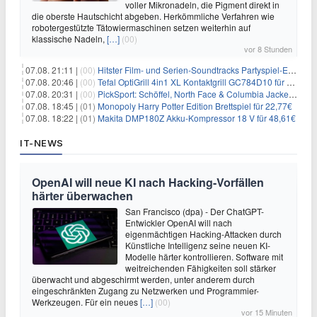
voller Mikronadeln, die Pigment direkt in
die oberste Hautschicht abgeben. Herkömmliche Verfahren wie
robotergestützte Tätowiermaschinen setzen weiterhin auf
klassische Nadeln,
[…]
(00)
vor 8 Stunden
07.08. 21:11 |
(00)
Hitster Film- und Serien-Soundtracks Partyspiel-Erweiterung für 6,99€
07.08. 20:46 |
(00)
Tefal OptiGrill 4in1 XL Kontaktgrill GC784D10 für 239,99€
07.08. 20:31 |
(00)
PickSport: Schöffel, North Face & Columbia Jacken ab 39,60€
07.08. 18:45 |
(01)
Monopoly Harry Potter Edition Brettspiel für 22,77€
07.08. 18:22 |
(01)
Makita DMP180Z Akku-Kompressor 18 V für 48,61€
IT-NEWS
OpenAI will neue KI nach Hacking-Vorfällen
härter überwachen
San Francisco (dpa) - Der ChatGPT-
Entwickler OpenAI will nach
eigenmächtigen Hacking-Attacken durch
Künstliche Intelligenz seine neuen KI-
Modelle härter kontrollieren. Software mit
weitreichenden Fähigkeiten soll stärker
überwacht und abgeschirmt werden, unter anderem durch
eingeschränkten Zugang zu Netzwerken und Programmier-
Werkzeugen. Für ein neues
[…]
(00)
vor 15 Minuten