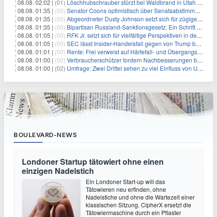
08.08. 02:02 |
(01)
Löschhubschrauber stürzt bei Waldbrand in Utah ab
08.08. 01:35 |
(00)
Senator Coons optimistisch über Senatsabstimmungen angesichts von Finanzierungsbedenken
08.08. 01:35 |
(00)
Abgeordneter Dusty Johnson setzt sich für zügige Regierungsfinanzierung angesichts von Shutdown-Risiken ein
08.08. 01:35 |
(00)
Bipartisan Russland-Sanktionsgesetz: Ein Schritt in Richtung Energieunabhängigkeit
08.08. 01:05 |
(00)
RFK Jr. setzt sich für vielfältige Perspektiven in der Gesundheitspolitik beim CDC-Gedenkakt ein
08.08. 01:05 |
(00)
SEC lässt Insider-Handelsfall gegen von Trump begnadigten Manager fallen
08.08. 01:01 |
(00)
Rente: Frei verweist auf Härtefall- und Übergangsregelungen
08.08. 01:00 |
(00)
Verbraucherschützer fordern Nachbesserungen bei Frühstartrente
08.08. 01:00 |
(02)
Umfrage: Zwei Drittel sehen zu viel Einfluss von US-Tech-Konzernen
BOULEVARD-NEWS
Londoner Startup tätowiert ohne einen
einzigen Nadelstich
Ein Londoner Start-up will das
Tätowieren neu erfinden, ohne
Nadelstiche und ohne die Wartezeit einer
klassischen Sitzung. CipherX ersetzt die
Tätowiermaschine durch ein Pflaster