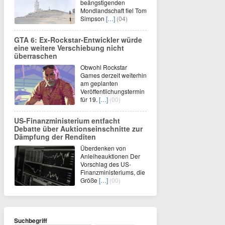
beängstigenden
Mondlandschaft fiel Tom
Simpson
[…]
(04)
GTA 6: Ex-Rockstar-Entwickler würde
eine weitere Verschiebung nicht
überraschen
Obwohl Rockstar
Games derzeit weiterhin
am geplanten
Veröffentlichungstermin
für 19.
[…]
(00)
US-Finanzministerium entfacht
Debatte über Auktionseinschnitte zur
Dämpfung der Renditen
Überdenken von
Anleiheauktionen Der
Vorschlag des US-
Finanzministeriums, die
Größe
[…]
(00)
Suchbegriff