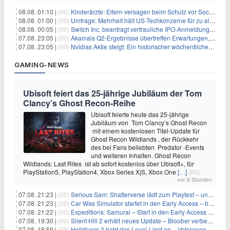
08.08. 01:10 |
(00)
Kinderärzte: Eltern versagen beim Schutz vor Social Media
08.08. 01:00 |
(00)
Umfrage: Mehrheit hält US-Techkonzerne für zu einflussreich
08.08. 00:05 |
(00)
Switch Inc. beantragt vertrauliche IPO-Anmeldung im Zuge des AI-Booms
07.08. 23:05 |
(00)
Akamais Q2-Ergebnisse übertreffen Erwartungen, doch Aktien fallen: Ein tieferer Blick
07.08. 23:05 |
(00)
Nvidias Aktie steigt: Ein historischer wöchentlicher Anstieg, getrieben von Innovation und Marktnachfrage
GAMING-NEWS
Ubisoft feiert das 25-jährige Jubiläum der Tom
Clancy’s Ghost Recon-Reihe
Ubisoft feierte heute das 25-jährige
Jubiläum von Tom Clancy’s Ghost Recon
mit einem kostenlosen Titel-Update für
Ghost Recon Wildlands , der Rückkehr
des bei Fans beliebten Predator -Events
und weiteren Inhalten. Ghost Recon
Wildlands: Last Rites ist ab sofort kostenlos über Ubisoft+, für
PlayStation5, PlayStation4, Xbox Series X|S, Xbox One
[…]
(00)
vor 6 Stunden
07.08. 21:23 |
(00)
Serious Sam: Shatterverse lädt zum Playtest – und erscheint schon bald!
07.08. 21:23 |
(00)
Car Was Simulator startet in den Early Access – bald gehts los!
07.08. 21:22 |
(00)
Expeditions: Samurai – Start in den Early Access ab heute im feudalen Japan
07.08. 19:30 |
(00)
Silent Hill 2 erhält neues Update – Bloober verbessert Grafik und Performance
07.08. 18:59 |
(00)
Helldivers 2 hebt das Level-Limit an – Veteranen können endlich weiter aufsteigen