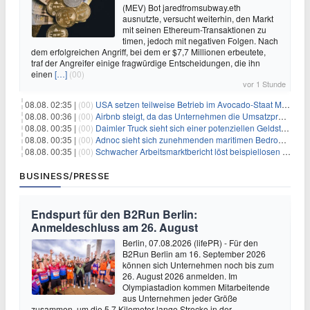
(MEV) Bot jaredfromsubway.eth
ausnutzte, versucht weiterhin, den Markt
mit seinen Ethereum-Transaktionen zu
timen, jedoch mit negativen Folgen. Nach
dem erfolgreichen Angriff, bei dem er $7,7 Millionen erbeutete,
traf der Angreifer einige fragwürdige Entscheidungen, die ihn
einen
[…]
(00)
vor 1 Stunde
08.08. 02:35 |
(00)
USA setzen teilweise Betrieb im Avocado-Staat Michoacán in Mexiko wieder in Gang
08.08. 00:36 |
(00)
Airbnb steigt, da das Unternehmen die Umsatzprognose anhebt und starkes Wachstum signalisiert
08.08. 00:35 |
(00)
Daimler Truck sieht sich einer potenziellen Geldstrafe von 1 Milliarde Euro aufgrund von EU-Emissionsvorschriften gegenüber
08.08. 00:35 |
(00)
Adnoc sieht sich zunehmenden maritimen Bedrohungen angesichts regionaler Spannungen gegenüber
08.08. 00:35 |
(00)
Schwacher Arbeitsmarktbericht löst beispiellosen Börsenanstieg aus
BUSINESS/PRESSE
Endspurt für den B2Run Berlin:
Anmeldeschluss am 26. August
Berlin, 07.08.2026 (lifePR) - Für den
B2Run Berlin am 16. September 2026
können sich Unternehmen noch bis zum
26. August 2026 anmelden. Im
Olympiastadion kommen Mitarbeitende
aus Unternehmen jeder Größe
zusammen, um die 5,7 Kilometer lange Strecke in der