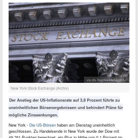
via dts Nachrichtenagentur
New York Stock Exchange (Archiv)
Der Anstieg der US-Inflationsrate auf 3,8 Prozent führte zu
uneinheitlichen Börsenergebnissen und behindert Pläne für
mögliche Zinssenkungen.
New York -
Die US-Börsen
haben am Dienstag uneinheitlich
geschlossen. Zu Handelsende in New York wurde der Dow mit
49.761 Punkten berechnet, ein Plus in Höhe von 0,1 Prozent im