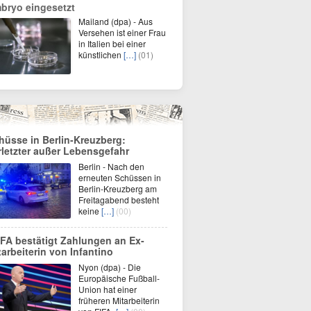
bryo eingesetzt
Mailand (dpa) - Aus
Versehen ist einer Frau
in Italien bei einer
künstlichen
[…]
(01)
hüsse in Berlin-Kreuzberg:
rletzter außer Lebensgefahr
Berlin - Nach den
erneuten Schüssen in
Berlin-Kreuzberg am
Freitagabend besteht
keine
[…]
(00)
FA bestätigt Zahlungen an Ex-
tarbeiterin von Infantino
Nyon (dpa) - Die
Europäische Fußball-
Union hat einer
früheren Mitarbeiterin