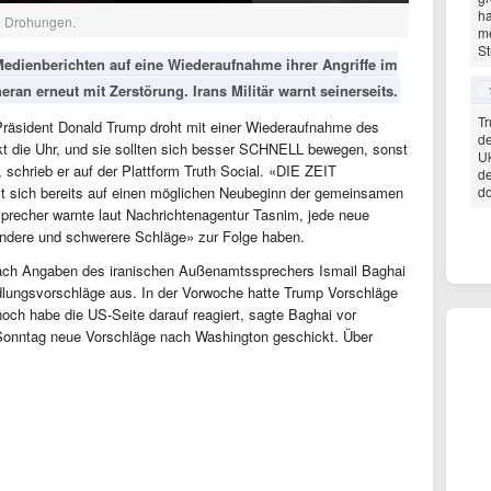
h
le Drohungen.
me
St
 Medienberichten auf eine Wiederaufnahme ihrer Angriffe im
ran erneut mit Zerstörung. Irans Militär warnt seinerseits.
Tr
Präsident Donald Trump droht mit einer Wiederaufnahme des
de
ckt die Uhr, und sie sollten sich besser SCHNELL bewegen, sonst
Uk
, schrieb er auf der Plattform Truth Social. «DIE ZEIT
de
t sich bereits auf einen möglichen Neubeginn der gemeinsamen
do
ärsprecher warnte laut Nachrichtenagentur Tasnim, jede neue
ndere und schwerere Schläge» zur Folge haben.
 nach Angaben des iranischen Außenamtssprechers Ismail Baghai
lungsvorschläge aus. In der Vorwoche hatte Trump Vorschläge
ch habe die US-Seite darauf reagiert, sagte Baghai vor
 Sonntag neue Vorschläge nach Washington geschickt. Über