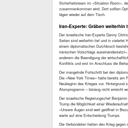
Sicherheitsteam im «Situation Room», d
zusammenkommen wird. Dort sollten Optio
lägen wieder auf dem Tisch.
Iran-Experte: Gräben weiterhin t
Der israelische Iran-Experte Danny Citri
Seiten sind weiterhin tief und in vielerle
einem diplomatischen Durchbruch bestehe
iranischen Vorschlags auseinandersetzt». 
anderem die Beendigung der wirtschaftl
Konflikts und erst im Anschluss die Beha
Der mangelnde Fortschritt bei den diplo
Die «New York Times» hatte bereits am Fr
Neubeginn des Krieges vor. Hintergrund se
Atomprogramm – bislang nicht erreicht w
Der israelische Regierungschef Benjamin 
Trump die Möglichkeit einer Wiederaufna
«Unsere Augen sind weit geöffnet in Bezug
warte auf eine Entscheidung Trumps.
Die Verbündeten hatten den Krieg gegen 