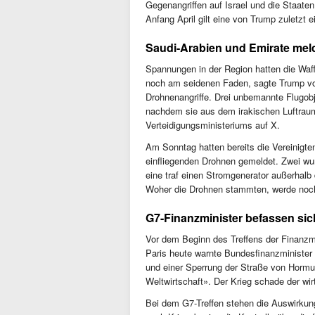
Gegenangriffen auf Israel und die Staate
Anfang April gilt eine von Trump zuletzt e
Saudi-Arabien und Emirate mel
Spannungen in der Region hatten die Waf
noch am seidenen Faden, sagte Trump vo
Drohnenangriffe. Drei unbemannte Flugo
nachdem sie aus dem irakischen Luftraum 
Verteidigungsministeriums auf X.
Am Sonntag hatten bereits die Vereinigt
einfliegenden Drohnen gemeldet. Zwei w
eine traf einen Stromgenerator außerhalb
Woher die Drohnen stammten, werde noch
G7-Finanzminister befassen sic
Vor dem Beginn des Treffens der Finanzmi
Paris heute warnte Bundesfinanzminister L
und einer Sperrung der Straße von Hormus
Weltwirtschaft». Der Krieg schade der wi
Bei dem G7-Treffen stehen die Auswirkunge