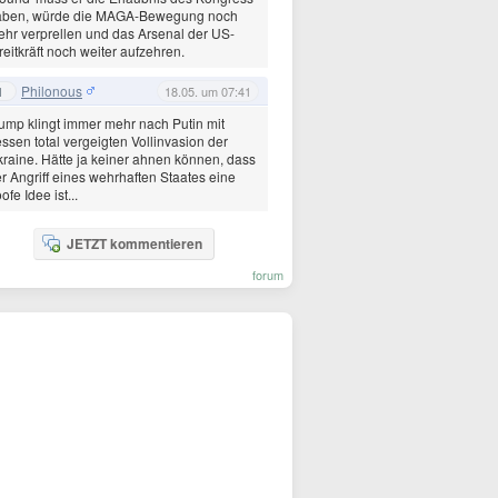
aben, würde die MAGA-Bewegung noch
hr verprellen und das Arsenal der US-
reitkräft noch weiter aufzehren.
Philonous
1
18.05. um 07:41
ump klingt immer mehr nach Putin mit
ssen total vergeigten Vollinvasion der
raine. Hätte ja keiner ahnen können, dass
r Angriff eines wehrhaften Staates eine
ofe Idee ist...
JETZT kommentieren
forum