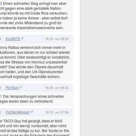
3
Einen schnellen Sieg erringt man aber
cht gegen eine stark gerüstete Nation.
ump könnte es mit Costa Rica versuchen,
e haben ja keine Armee - aber selbst dort
nnte der zivile Widerstand zu groß für
ownwards Imperialismuswünsche sein.
truck676
4
18.05. um 08:55
nny Ratlos verrennt sich immer mehr in
tuationen, aus denen er nur schwer wieder
us kommt. Oder beabsichtigt er vorsätzlich,
ss die Strasse von Hormuz unpassierbar
eibt? Das würde den Ölpreis dauerhaft
ch halten, und den US-Ölproduzenten
uerhaft ergiebige Geschäfte sichern.
Pontius
3
18.05. um 08:02
1
Die Versprechungen eines schnellen
eges waren eben zu verlockend.
FichtenMoped
2
18.05. um 07:56
r TACO-Guy hat gezeigt, dass er bloß
oht und 'ein wenig' rumbombt, aber nicht
reit ist das Nötige zu tun. Bei 'boots on the
ound' muss er die Erlaubnis des Kongress'