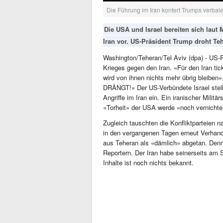
Die Führung im Iran kontert Trumps verba
Die USA und Israel bereiten sich laut
Iran vor. US-Präsident Trump droht Tehe
Washington/Teheran/Tel Aviv (dpa) - US-
Krieges gegen den Iran. «Für den Iran ti
wird von ihnen nichts mehr übrig bleiben»
DRÄNGT!» Der US-Verbündete Israel stell
Angriffe im Iran ein. Ein iranischer Milit
«Torheit» der USA werde «noch vernichte
Zugleich tauschten die Konfliktparteien
in den vergangenen Tagen erneut Verhand
aus Teheran als «dämlich» abgetan. Denno
Reportern. Der Iran habe seinerseits am
Inhalte ist noch nichts bekannt.