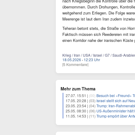
nach Kriegsbeginn die Kontrolle über die
übernommen. Durch Drohungen, Kontrollen
weitgehend zum Erliegen. Die Folge waren 
Meerenge ist laut dem Iran zudem inzwis
Teheran betont stets, die Straße von Hormu
Faktisch müssen sich Reedereien mit iran
einen Korridor nahe der iranischen Küste
Krieg / Iran / USA / Israel / G7 / Saudi-Arab
18.05.2026
·
12:23 Uhr
[5 Kommentare]
Mehr zum Thema
27.07. 15:51 |
(00)
Besuch bei «Freund» Tr
17.05. 20:28 |
(03)
Israel stellt sich auf N
23.05. 23:54 |
(04)
Trump: Iran-Rahmenab
25.05. 08:30 |
(06)
US-Außenminister hält b
11.05. 14:53 |
(11)
Trump empört über Ant