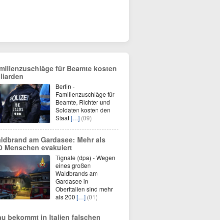
milienzuschläge für Beamte kosten
lliarden
Berlin -
Familienzuschläge für
Beamte, Richter und
Soldaten kosten den
Staat
[…]
(09)
ldbrand am Gardasee: Mehr als
0 Menschen evakuiert
Tignale (dpa) - Wegen
eines großen
Waldbrands am
Gardasee in
Oberitalien sind mehr
als 200
[…]
(01)
au bekommt in Italien falschen