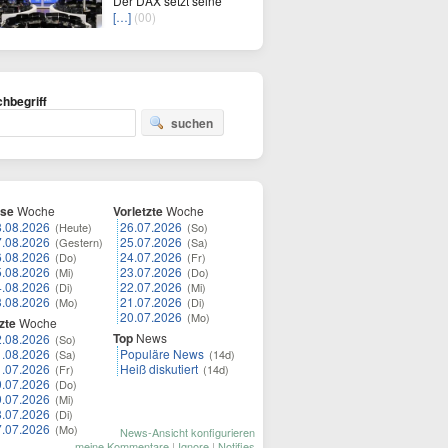
Der DAX setzt seine
[…]
(00)
hbegriff
suchen
ese
Woche
Vorletzte
Woche
8.08.2026
26.07.2026
(Heute)
(So)
7.08.2026
25.07.2026
(Gestern)
(Sa)
6.08.2026
24.07.2026
(Do)
(Fr)
5.08.2026
23.07.2026
(Mi)
(Do)
4.08.2026
22.07.2026
(Di)
(Mi)
3.08.2026
21.07.2026
(Mo)
(Di)
20.07.2026
(Mo)
zte
Woche
Top
News
2.08.2026
(So)
1.08.2026
Populäre News
(Sa)
(14d)
1.07.2026
Heiß diskutiert
(Fr)
(14d)
0.07.2026
(Do)
9.07.2026
(Mi)
8.07.2026
(Di)
7.07.2026
(Mo)
News-Ansicht konfigurieren
meine Kommentare
|
Ignore
|
Notifies