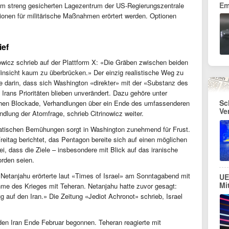
Em
em streng gesicherten Lagezentrum der US-Regierungszentrale
nen für militärische Maßnahmen erörtert werden. Optionen
ief
nowicz schrieb auf der Plattform X: «Die Gräben zwischen beiden
i Hinsicht kaum zu überbrücken.» Der einzig realistische Weg zu
 darin, dass sich Washington «direkter» mit der «Substanz des
Irans Prioritäten blieben unverändert. Dazu gehöre unter
Sc
ichen Blockade, Verhandlungen über ein Ende des umfassenderen
Ve
ndlung der Atomfrage, schrieb Citrinowicz weiter.
matischen Bemühungen sorgt in Washington zunehmend für Frust.
eitag berichtet, das Pentagon bereite sich auf einen möglichen
i, dass die Ziele – insbesondere mit Blick auf das iranische
orden seien.
Netanjahu erörterte laut «Times of Israel» am Sonntagabend mit
UE
Mi
hme des Krieges mit Teheran. Netanjahu hatte zuvor gesagt:
 auf den Iran.» Die Zeitung «Jediot Achronot» schrieb, Israel
den Iran Ende Februar begonnen. Teheran reagierte mit