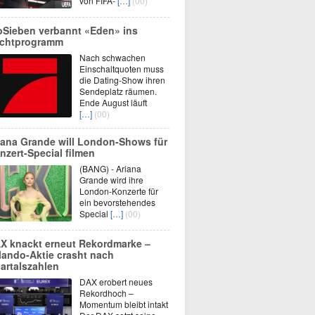
von FIFA-
[…]
(00)
oSieben verbannt «Eden» ins
chtprogramm
Nach schwachen
Einschaltquoten muss
die Dating-Show ihren
Sendeplatz räumen.
Ende August läuft
[…]
(00)
iana Grande will London-Shows für
nzert-Special filmen
(BANG) - Ariana
Grande wird ihre
London-Konzerte für
ein bevorstehendes
Special
[…]
(00)
X knackt erneut Rekordmarke –
lando-Aktie crasht nach
artalszahlen
DAX erobert neues
Rekordhoch –
Momentum bleibt intakt