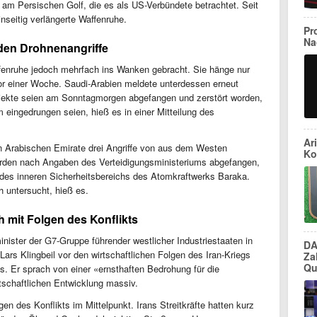
n am Persischen Golf, die es als US-Verbündete betrachtet. Seit
inseitig verlängerte Waffenruhe.
Pr
Na
den Drohnenangriffe
fenruhe jedoch mehrfach ins Wanken gebracht. Sie hänge nur
r einer Woche. Saudi-Arabien meldete unterdessen erneut
bjekte seien am Sonntagmorgen abgefangen und zerstört worden,
eingedrungen seien, hieß es in einer Mitteilung des
Ar
en Arabischen Emirate drei Angriffe von aus dem Westen
Ko
urden nach Angaben des Verteidigungsministeriums abgefangen,
 des inneren Sicherheitsbereichs des Atomkraftwerks Baraka.
 untersucht, hieß es.
h mit Folgen des Konflikts
nister der G7-Gruppe führender westlicher Industriestaaten in
DA
ars Klingbeil vor den wirtschaftlichen Folgen des Iran-Kriegs
Za
Qu
. Er sprach von einer «ernsthaften Bedrohung für die
rtschaftlichen Entwicklung massiv.
n des Konflikts im Mittelpunkt. Irans Streitkräfte hatten kurz