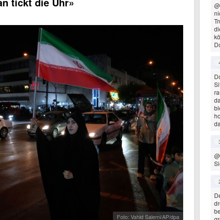
n tickt die Uhr»
@
ni
Tr
di
kö
D
Do
Si
ra
da
bl
ho
da
@
Si
De
dr
be
Foto: Vahid Salemi/AP/dpa
gr