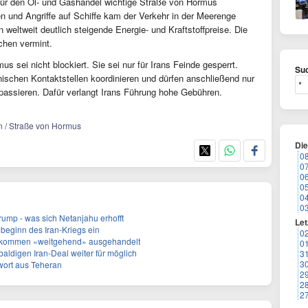
 für den Öl- und Gashandel wichtige Straße von Hormus
 und Angriffe auf Schiffe kam der Verkehr in der Meerenge
weltweit deutlich steigende Energie- und Kraftstoffpreise. Die
chen vermint.
s sei nicht blockiert. Sie sei nur für Irans Feinde gesperrt.
Suc
ischen Kontaktstellen koordinieren und dürfen anschließend nur
 passieren. Dafür verlangt Irans Führung hohe Gebühren.
ien / Straße von Hormus
Di
0
0
0
0
0
0
ump - was sich Netanjahu erhofft
Let
eubeginn des Iran-Kriegs ein
0
kommen «weitgehend» ausgehandelt
0
aldigen Iran-Deal weiter für möglich
3
3
wort aus Teheran
2
2
2