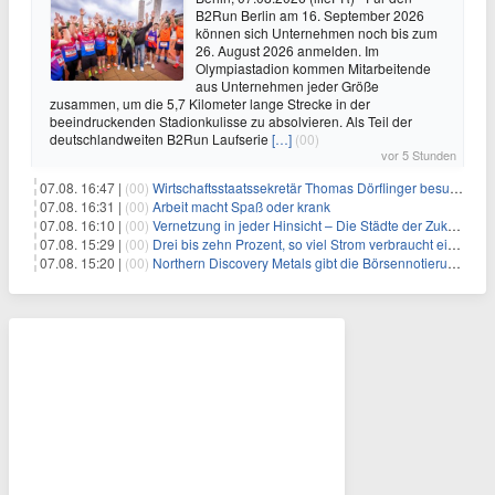
B2Run Berlin am 16. September 2026
können sich Unternehmen noch bis zum
26. August 2026 anmelden. Im
Olympiastadion kommen Mitarbeitende
aus Unternehmen jeder Größe
zusammen, um die 5,7 Kilometer lange Strecke in der
beeindruckenden Stadionkulisse zu absolvieren. Als Teil der
deutschlandweiten B2Run Laufserie
[…]
(00)
vor 5 Stunden
07.08. 16:47 |
(00)
Wirtschaftsstaatssekretär Thomas Dörflinger besucht Handwerksbetrieb im Kammerbezirk Freiburg
07.08. 16:31 |
(00)
Arbeit macht Spaß oder krank
07.08. 16:10 |
(00)
Vernetzung in jeder Hinsicht – Die Städte der Zukunft sind grün-blau
07.08. 15:29 |
(00)
Drei bis zehn Prozent, so viel Strom verbraucht ein Aufzug im Gebäude
07.08. 15:20 |
(00)
Northern Discovery Metals gibt die Börsennotierung an der Frankfurter Wertpapierbörse bekannt