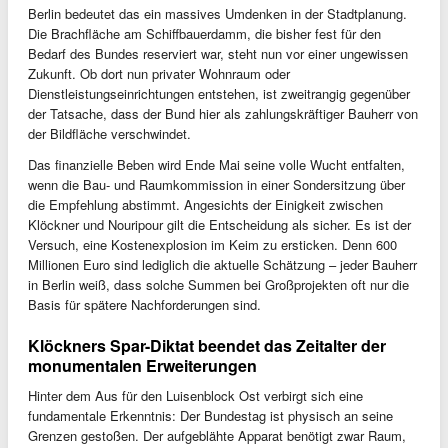
Berlin bedeutet das ein massives Umdenken in der Stadtplanung.
Die Brachfläche am Schiffbauerdamm, die bisher fest für den
Bedarf des Bundes reserviert war, steht nun vor einer ungewissen
Zukunft. Ob dort nun privater Wohnraum oder
Dienstleistungseinrichtungen entstehen, ist zweitrangig gegenüber
der Tatsache, dass der Bund hier als zahlungskräftiger Bauherr von
der Bildfläche verschwindet.
Das finanzielle Beben wird Ende Mai seine volle Wucht entfalten,
wenn die Bau- und Raumkommission in einer Sondersitzung über
die Empfehlung abstimmt. Angesichts der Einigkeit zwischen
Klöckner und Nouripour gilt die Entscheidung als sicher. Es ist der
Versuch, eine Kostenexplosion im Keim zu ersticken. Denn 600
Millionen Euro sind lediglich die aktuelle Schätzung – jeder Bauherr
in Berlin weiß, dass solche Summen bei Großprojekten oft nur die
Basis für spätere Nachforderungen sind.
Klöckners Spar-Diktat beendet das Zeitalter der
monumentalen Erweiterungen
Hinter dem Aus für den Luisenblock Ost verbirgt sich eine
fundamentale Erkenntnis: Der Bundestag ist physisch an seine
Grenzen gestoßen. Der aufgeblähte Apparat benötigt zwar Raum,