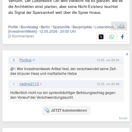
Vernunft. Der Luisenblock Ost wird vielleicht nie so glänzen, wie es
die Architekten einst planten, aber seine Nicht-Existenz leuchtet
als Signal der Sparsamkeit weit über die Spree hinaus.
Politik / Bundestag / Berlin / Sparpolitik / Bauprojekte / Luisenblock Ost
[InvestmentWeek]
·
12.05.2026
·
20:00 Uhr
[2 Kommentare]
Pontius
2
13.05. um 05:54
@
1
Wer Investmentweek-Artikel liest, der verschwendet seine Zeit -
das ist purer Hass und martialische Hetze
nadine2113
1
12.05. um 20:46
Hoffentlich nicht nur ein symbolträchtiger Befreiungsschlag gegen
den Vorwurf der Verschwendungssucht.
JETZT kommentieren
forum