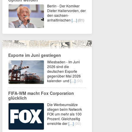
Berlin - Der Komiker
Dieter Hallervorden, der
den sachsen-
anhaltinischen
[…]
(01)
Exporte im Juni gestiegen
Wiesbaden - Im Juni
2026 sind die
deutschen Exporte
gegenüber Mai 2026
kalender- und
[…]
(00)
FIFA-WM macht Fox Corporation
glücklich
Die Werbeumsätze
stiegen beim Network
FOX um mehr als 100
Prozent. Gleichzeitig
erreichte der
[…]
(00)