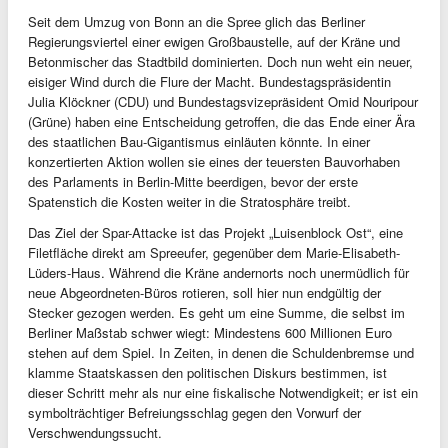
Seit dem Umzug von Bonn an die Spree glich das Berliner
Regierungsviertel einer ewigen Großbaustelle, auf der Kräne und
Betonmischer das Stadtbild dominierten. Doch nun weht ein neuer,
eisiger Wind durch die Flure der Macht. Bundestagspräsidentin
Julia Klöckner (CDU) und Bundestagsvizepräsident Omid Nouripour
(Grüne) haben eine Entscheidung getroffen, die das Ende einer Ära
des staatlichen Bau-Gigantismus einläuten könnte. In einer
konzertierten Aktion wollen sie eines der teuersten Bauvorhaben
des Parlaments in Berlin-Mitte beerdigen, bevor der erste
Spatenstich die Kosten weiter in die Stratosphäre treibt.
Das Ziel der Spar-Attacke ist das Projekt „Luisenblock Ost“, eine
Filetfläche direkt am Spreeufer, gegenüber dem Marie-Elisabeth-
Lüders-Haus. Während die Kräne andernorts noch unermüdlich für
neue Abgeordneten-Büros rotieren, soll hier nun endgültig der
Stecker gezogen werden. Es geht um eine Summe, die selbst im
Berliner Maßstab schwer wiegt: Mindestens 600 Millionen Euro
stehen auf dem Spiel. In Zeiten, in denen die Schuldenbremse und
klamme Staatskassen den politischen Diskurs bestimmen, ist
dieser Schritt mehr als nur eine fiskalische Notwendigkeit; er ist ein
symbolträchtiger Befreiungsschlag gegen den Vorwurf der
Verschwendungssucht.