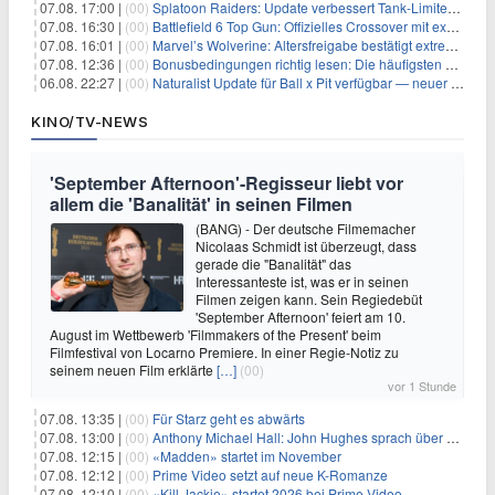
07.08. 17:00 |
(00)
Splatoon Raiders: Update verbessert Tank-Limiter und behebt Bugs
07.08. 16:30 |
(00)
Battlefield 6 Top Gun: Offizielles Crossover mit exklusiven Inhalten angekündigt
07.08. 16:01 |
(00)
Marvel’s Wolverine: Altersfreigabe bestätigt extreme Gewalt und düstere Szenen
07.08. 12:36 |
(00)
Bonusbedingungen richtig lesen: Die häufigsten Stolperfallen
06.08. 22:27 |
(00)
Naturalist Update für Ball x Pit verfügbar — neuer Content auf allen Plattformen
KINO/TV-NEWS
'September Afternoon'-Regisseur liebt vor
allem die 'Banalität' in seinen Filmen
(BANG) - Der deutsche Filmemacher
Nicolaas Schmidt ist überzeugt, dass
gerade die "Banalität" das
Interessanteste ist, was er in seinen
Filmen zeigen kann. Sein Regiedebüt
'September Afternoon' feiert am 10.
August im Wettbewerb 'Filmmakers of the Present' beim
Filmfestival von Locarno Premiere. In einer Regie-Notiz zu
seinem neuen Film erklärte
[…]
(00)
vor 1 Stunde
07.08. 13:35 |
(00)
Für Starz geht es abwärts
07.08. 13:00 |
(00)
Anthony Michael Hall: John Hughes sprach über eine Fortsetzung von 'The Breakfast Club'
07.08. 12:15 |
(00)
«Madden» startet im November
07.08. 12:12 |
(00)
Prime Video setzt auf neue K-Romanze
07.08. 12:10 |
(00)
«Kill Jackie» startet 2026 bei Prime Video