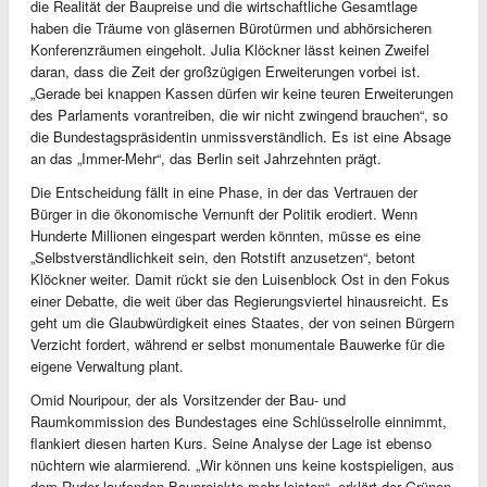
die Realität der Baupreise und die wirtschaftliche Gesamtlage
haben die Träume von gläsernen Bürotürmen und abhörsicheren
Konferenzräumen eingeholt. Julia Klöckner lässt keinen Zweifel
daran, dass die Zeit der großzügigen Erweiterungen vorbei ist.
„Gerade bei knappen Kassen dürfen wir keine teuren Erweiterungen
des Parlaments vorantreiben, die wir nicht zwingend brauchen“, so
die Bundestagspräsidentin unmissverständlich. Es ist eine Absage
an das „Immer-Mehr“, das Berlin seit Jahrzehnten prägt.
Die Entscheidung fällt in eine Phase, in der das Vertrauen der
Bürger in die ökonomische Vernunft der Politik erodiert. Wenn
Hunderte Millionen eingespart werden könnten, müsse es eine
„Selbstverständlichkeit sein, den Rotstift anzusetzen“, betont
Klöckner weiter. Damit rückt sie den Luisenblock Ost in den Fokus
einer Debatte, die weit über das Regierungsviertel hinausreicht. Es
geht um die Glaubwürdigkeit eines Staates, der von seinen Bürgern
Verzicht fordert, während er selbst monumentale Bauwerke für die
eigene Verwaltung plant.
Omid Nouripour, der als Vorsitzender der Bau- und
Raumkommission des Bundestages eine Schlüsselrolle einnimmt,
flankiert diesen harten Kurs. Seine Analyse der Lage ist ebenso
nüchtern wie alarmierend. „Wir können uns keine kostspieligen, aus
dem Ruder laufenden Bauprojekte mehr leisten“, erklärt der Grünen-