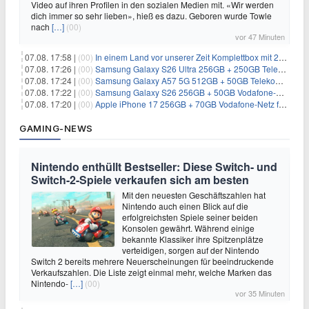
Video auf ihren Profilen in den sozialen Medien mit. «Wir werden
dich immer so sehr lieben», hieß es dazu. Geboren wurde Towle
nach
[…]
(00)
vor 47 Minuten
07.08. 17:58 |
(00)
In einem Land vor unserer Zeit Komplettbox mit 27 DVDs für 59,49€
07.08. 17:26 |
(00)
Samsung Galaxy S26 Ultra 256GB + 250GB Telekom-Netz für 34€/Monat (effektiv 5,42€/Monat)
07.08. 17:24 |
(00)
Samsung Galaxy A57 5G 512GB + 50GB Telekom-Netz für 20€/Monat (effektiv 3,33€/Monat)
07.08. 17:22 |
(00)
Samsung Galaxy S26 256GB + 50GB Vodafone-Netz für 19,99€/Monat (effektiv 1,26€/Monat)
07.08. 17:20 |
(00)
Apple iPhone 17 256GB + 70GB Vodafone-Netz für 34,99€/Monat (effektiv 6,41€/Monat)
GAMING-NEWS
Nintendo enthüllt Bestseller: Diese Switch- und
Switch-2-Spiele verkaufen sich am besten
Mit den neuesten Geschäftszahlen hat
Nintendo auch einen Blick auf die
erfolgreichsten Spiele seiner beiden
Konsolen gewährt. Während einige
bekannte Klassiker ihre Spitzenplätze
verteidigen, sorgen auf der Nintendo
Switch 2 bereits mehrere Neuerscheinungen für beeindruckende
Verkaufszahlen. Die Liste zeigt einmal mehr, welche Marken das
Nintendo-
[…]
(00)
vor 35 Minuten