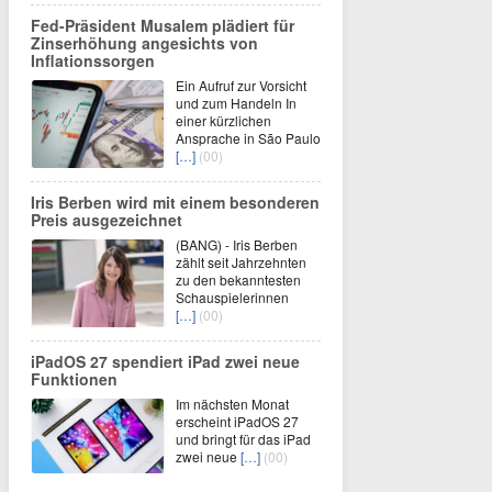
Fed-Präsident Musalem plädiert für
Zinserhöhung angesichts von
Inflationssorgen
Ein Aufruf zur Vorsicht
und zum Handeln In
einer kürzlichen
Ansprache in São Paulo
[…]
(00)
Iris Berben wird mit einem besonderen
Preis ausgezeichnet
(BANG) - Iris Berben
zählt seit Jahrzehnten
zu den bekanntesten
Schauspielerinnen
[…]
(00)
iPadOS 27 spendiert iPad zwei neue
Funktionen
Im nächsten Monat
erscheint iPadOS 27
und bringt für das iPad
zwei neue
[…]
(00)