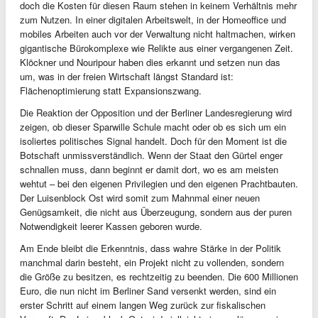
doch die Kosten für diesen Raum stehen in keinem Verhältnis mehr
zum Nutzen. In einer digitalen Arbeitswelt, in der Homeoffice und
mobiles Arbeiten auch vor der Verwaltung nicht haltmachen, wirken
gigantische Bürokomplexe wie Relikte aus einer vergangenen Zeit.
Klöckner und Nouripour haben dies erkannt und setzen nun das
um, was in der freien Wirtschaft längst Standard ist:
Flächenoptimierung statt Expansionszwang.
Die Reaktion der Opposition und der Berliner Landesregierung wird
zeigen, ob dieser Sparwille Schule macht oder ob es sich um ein
isoliertes politisches Signal handelt. Doch für den Moment ist die
Botschaft unmissverständlich. Wenn der Staat den Gürtel enger
schnallen muss, dann beginnt er damit dort, wo es am meisten
wehtut – bei den eigenen Privilegien und den eigenen Prachtbauten.
Der Luisenblock Ost wird somit zum Mahnmal einer neuen
Genügsamkeit, die nicht aus Überzeugung, sondern aus der puren
Notwendigkeit leerer Kassen geboren wurde.
Am Ende bleibt die Erkenntnis, dass wahre Stärke in der Politik
manchmal darin besteht, ein Projekt nicht zu vollenden, sondern
die Größe zu besitzen, es rechtzeitig zu beenden. Die 600 Millionen
Euro, die nun nicht im Berliner Sand versenkt werden, sind ein
erster Schritt auf einem langen Weg zurück zur fiskalischen