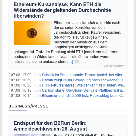
Ethereum-Kursanalyse: Kann ETH die
Widerstände der gleitenden Durchschnitte
überwinden?
Ethereum stabilisiert sich weiterhin nach
der scharfen Korrektur von den
Jahreshöchstständen. Käufer versuchen,
die Kontrolle zurückzugewinnen,
nachdem der Ausbruch aus dem
langfristigen absteigenden Kanal
gelungen ist. Trotz der Erholung steht ETH jedoch vor mehreren
bedeutenden Widerstandsniveaus, die überwunden werden
müssen, um eine umfassendere
[…]
(00)
vor 52 Minuten
07.08. 17:00 |
(00)
Schock im Portemonnaie: Darum kostet das Alter deutlich mehr als Sie denken
07.08. 16:59 |
(00)
Bitcoin zeigt kaum Bewegung nach schwachen US-Arbeitsmarktdaten, Fed-Zinserhöhungschancen sinken auf 44%
07.08. 16:36 |
(00)
Ripple-Kursanalyse: Wie tief kann XRP fallen, wenn die $1-Unterstützung am Wochenende verloren geht?
07.08. 16:18 |
(00)
Carbon startet On-Chain-Derivate-Plattform mit über 950 Märkten in einem Konto
07.08. 16:14 |
(00)
Bitcoin erreicht $65.000 trotz Rückschlag beim CLARITY Act und fehlendem US-Iran-Abkommen
BUSINESS/PRESSE
Endspurt für den B2Run Berlin:
Anmeldeschluss am 26. August
Berlin, 07.08.2026 (lifePR) - Für den