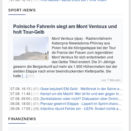
SPORT-NEWS
Polnische Fahrerin siegt am Mont Ventoux und
holt Tour-Gelb
Mont Ventoux (dpa) - Radrennfahrerin
Katarzyna Niewiadoma-Phinney aus
Polen hat die Königsetappe bei der Tour
de France der Frauen zum legendären
Mont Ventoux für sich entschieden und
das Gelbe Trikot erobert. Die 31-Jährige
gewann die Bergankunft auf mehr als 1.900 Höhenmetern bei der
siebten Etappe nach einer beeindruckenden Kletterpartie. Sie
hatte
[…]
(00)
vor 7 Minuten
07.08. 16:15 |
(01)
Gose bejubelt EM-Gold - Wellbrock in der Seine ausgebremst
07.08. 11:46 |
(00)
Kampf um die Macht: Wer ist für und wer gegen Infantino?
07.08. 09:50 |
(02)
Zentralisieren oder nicht? Diskussion über Drohnenabwehr
06.08. 18:00 |
(01)
Pienaar gewinnt Etappe - Lippert im Sprint chancenlos
06.08. 17:05 |
(08)
Infantino räumt Fehler ein - UEFA: Ändert nichts an Boykott
FINANZNEWS