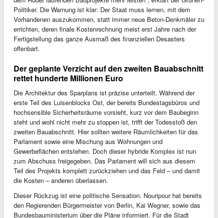
Politiker. Die Warnung ist klar: Der Staat muss lernen, mit dem
Vorhandenen auszukommen, statt immer neue Beton-Denkmäler zu
errichten, deren finale Kostenrechnung meist erst Jahre nach der
Fertigstellung das ganze Ausmaß des finanziellen Desasters
offenbart.
Der geplante Verzicht auf den zweiten Bauabschnitt
rettet hunderte Millionen Euro
Die Architektur des Sparplans ist präzise unterteilt. Während der
erste Teil des Luisenblocks Ost, der bereits Bundestagsbüros und
hochsensible Sicherheitsräume vorsieht, kurz vor dem Baubeginn
steht und wohl nicht mehr zu stoppen ist, trifft der Todesstoß den
zweiten Bauabschnitt. Hier sollten weitere Räumlichkeiten für das
Parlament sowie eine Mischung aus Wohnungen und
Gewerbeflächen entstehen. Doch dieser hybride Komplex ist nun
zum Abschuss freigegeben. Das Parlament will sich aus diesem
Teil des Projekts komplett zurückziehen und das Feld – und damit
die Kosten – anderen überlassen.
Dieser Rückzug ist eine politische Sensation. Nouripour hat bereits
den Regierenden Bürgermeister von Berlin, Kai Wegner, sowie das
Bundesbauministerium über die Pläne informiert. Für die Stadt