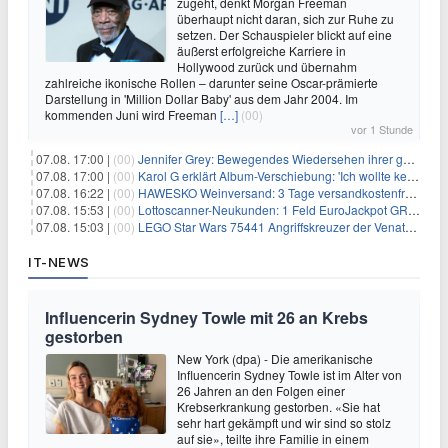
zugeht, denkt Morgan Freeman
überhaupt nicht daran, sich zur Ruhe zu
setzen. Der Schauspieler blickt auf eine
äußerst erfolgreiche Karriere in
Hollywood zurück und übernahm
zahlreiche ikonische Rollen – darunter seine Oscar-prämierte
Darstellung in 'Million Dollar Baby' aus dem Jahr 2004. Im
kommenden Juni wird Freeman
[…]
(00)
vor 1 Stunde
07.08. 17:00 |
(00)
Jennifer Grey: Bewegendes Wiedersehen ihrer geschiedenen Eltern kurz vor dem Tod ihrer Mutter
07.08. 17:00 |
(00)
Karol G erklärt Album-Verschiebung: 'Ich wollte keine persönliche Situation ausnutzen'
07.08. 16:22 |
(00)
HAWESKO Weinversand: 3 Tage versandkostenfrei bestellen (MBW 25€)
07.08. 15:53 |
(00)
Lottoscanner-Neukunden: 1 Feld EuroJackpot GRATIS spielen
07.08. 15:03 |
(00)
LEGO Star Wars 75441 Angriffskreuzer der Venator-Klasse für 50,25€
IT-NEWS
Influencerin Sydney Towle mit 26 an Krebs
gestorben
New York (dpa) - Die amerikanische
Influencerin Sydney Towle ist im Alter von
26 Jahren an den Folgen einer
Krebserkrankung gestorben. «Sie hat
sehr hart gekämpft und wir sind so stolz
auf sie», teilte ihre Familie in einem