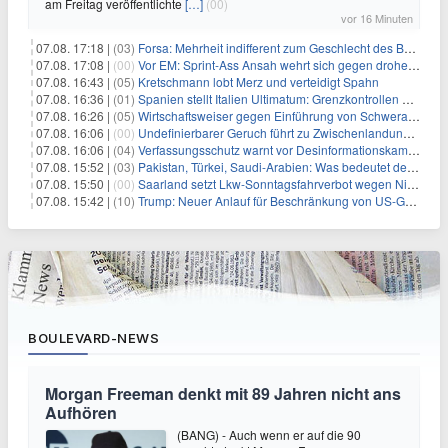
am Freitag veröffentlichte
[…]
(00)
vor 16 Minuten
07.08. 17:18 |
(03)
Forsa: Mehrheit indifferent zum Geschlecht des Bundespräsidenten
07.08. 17:08 |
(00)
Vor EM: Sprint-Ass Ansah wehrt sich gegen drohende Sperre
07.08. 16:43 |
(05)
Kretschmann lobt Merz und verteidigt Spahn
07.08. 16:36 |
(01)
Spanien stellt Italien Ultimatum: Grenzkontrollen beenden
07.08. 16:26 |
(05)
Wirtschaftsweiser gegen Einführung von Schwerarbeiter-Rente
07.08. 16:06 |
(00)
Undefinierbarer Geruch führt zu Zwischenlandung von Flieger
07.08. 16:06 |
(04)
Verfassungsschutz warnt vor Desinformationskampagne gegen Merz
07.08. 15:52 |
(03)
Pakistan, Türkei, Saudi-Arabien: Was bedeutet der neue Pakt?
07.08. 15:50 |
(00)
Saarland setzt Lkw-Sonntagsfahrverbot wegen Niedrigwasser aus
07.08. 15:42 |
(10)
Trump: Neuer Anlauf für Beschränkung von US-Geburtsrecht
BOULEVARD-NEWS
Morgan Freeman denkt mit 89 Jahren nicht ans
Aufhören
(BANG) - Auch wenn er auf die 90