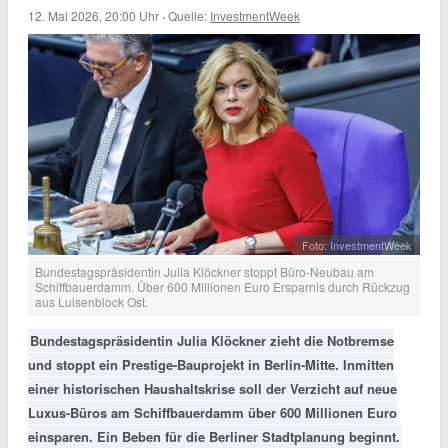
12. Mai 2026, 20:00 Uhr
·
Quelle:
InvestmentWeek
Foto: InvestmentWeek
Bundestagspräsidentin Julia Klöckner stoppt Büro-Neubau am
Schiffbauerdamm. Über 600 Millionen Euro Ersparnis durch Rückzug
aus Luisenblock Ost.
Bundestagspräsidentin Julia Klöckner zieht die Notbremse
und stoppt ein Prestige-Bauprojekt in Berlin-Mitte. Inmitten
einer historischen Haushaltskrise soll der Verzicht auf neue
Luxus-Büros am Schiffbauerdamm über 600 Millionen Euro
einsparen. Ein Beben für die Berliner Stadtplanung beginnt.