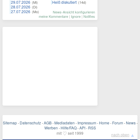
29.07.2026
Heiß diskutiert
(Mi)
(14d)
28.07.2026
(Di)
27.07.2026
(Mo)
News-Ansicht konfigurieren
meine Kommentare
|
Ignore
|
Notifies
Sitemap
·
Datenschutz
·
AGB
·
Mediadaten
·
Impressum
·
Home
·
Forum
·
News
·
Werben
·
Hilfe/FAQ
·
API
·
RSS
♡
mit
seit 1999
▲
nach oben