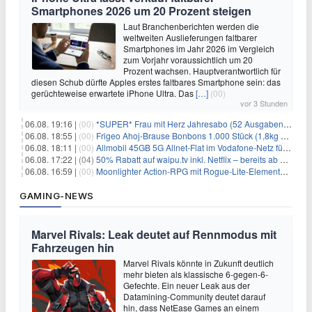
Smartphones 2026 um 20 Prozent steigen
Laut Branchenberichten werden die
weltweiten Auslieferungen faltbarer
Smartphones im Jahr 2026 im Vergleich
zum Vorjahr voraussichtlich um 20
Prozent wachsen. Hauptverantwortlich für
diesen Schub dürfte Apples erstes faltbares Smartphone sein: das
gerüchteweise erwartete iPhone Ultra. Das
[…]
(00)
vor 3 Stunden
06.08. 19:16 |
(00)
*SUPER* Frau mit Herz Jahresabo (52 Ausgaben) für 161,40€ + bis zu 150€ Prämie
06.08. 18:55 |
(00)
Frigeo Ahoj-Brause Bonbons 1.000 Stück (1,8kg Eimer) für 6,29€
06.08. 18:11 |
(00)
Allmobil 45GB 5G Allnet-Flat im Vodafone-Netz für eff. 5,91€/Monat dank 50€ Wechselbonus + 0€ AG
06.08. 17:22 |
(04)
50% Rabatt auf waipu.tv inkl. Netflix – bereits ab 9€/Monat (statt 17,99€)
06.08. 16:59 |
(00)
Moonlighter Action-RPG mit Rogue-Lite-Elementen kostenlos bei Steam
GAMING-NEWS
Marvel Rivals: Leak deutet auf Rennmodus mit
Fahrzeugen hin
Marvel Rivals könnte in Zukunft deutlich
mehr bieten als klassische 6-gegen-6-
Gefechte. Ein neuer Leak aus der
Datamining-Community deutet darauf
hin, dass NetEase Games an einem