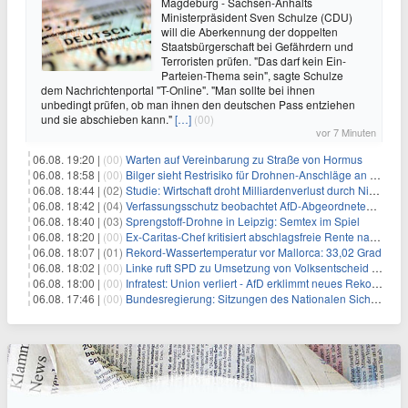
Magdeburg - Sachsen-Anhalts
Ministerpräsident Sven Schulze (CDU)
will die Aberkennung der doppelten
Staatsbürgerschaft bei Gefährdern und
Terroristen prüfen. "Das darf kein Ein-
Parteien-Thema sein", sagte Schulze
dem Nachrichtenportal "T-Online". "Man sollte bei ihnen
unbedingt prüfen, ob man ihnen den deutschen Pass entziehen
und sie abschieben kann."
[…]
(00)
vor 7 Minuten
06.08. 19:20 |
(00)
Warten auf Vereinbarung zu Straße von Hormus
06.08. 18:58 |
(00)
Bilger sieht Restrisiko für Drohnen-Anschläge an Flughäfen
06.08. 18:44 |
(02)
Studie: Wirtschaft droht Milliardenverlust durch Niedrigwasser
06.08. 18:42 |
(04)
Verfassungsschutz beobachtet AfD-Abgeordneten Nolte
06.08. 18:40 |
(03)
Sprengstoff-Drohne in Leipzig: Semtex im Spiel
06.08. 18:20 |
(00)
Ex-Caritas-Chef kritisiert abschlagsfreie Rente nach 45 Jahren
06.08. 18:07 |
(01)
Rekord-Wassertemperatur vor Mallorca: 33,02 Grad
06.08. 18:02 |
(00)
Linke ruft SPD zu Umsetzung von Volksentscheid auf
06.08. 18:00 |
(00)
Infratest: Union verliert - AfD erklimmt neues Rekordhoch
06.08. 17:46 |
(00)
Bundesregierung: Sitzungen des Nationalen Sicherheitsrates geheim