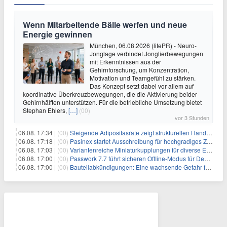
Wenn Mitarbeitende Bälle werfen und neue
Energie gewinnen
München, 06.08.2026 (lifePR) - Neuro-
Jonglage verbindet Jonglierbewegungen
mit Erkenntnissen aus der
Gehirnforschung, um Konzentration,
Motivation und Teamgefühl zu stärken.
Das Konzept setzt dabei vor allem auf
koordinative Überkreuzbewegungen, die die Aktivierung beider
Gehirnhälften unterstützen. Für die betriebliche Umsetzung bietet
Stephan Ehlers,
[…]
(00)
vor 3 Stunden
06.08. 17:34 |
(00)
Steigende Adipositasrate zeigt strukturellen Handlungsbedarf bei der Ernährung schulpflichtiger Kinder
06.08. 17:18 |
(00)
Pasinex startet Ausschreibung für hochgradiges Zinksulfidkonzentrat mit Germanium- und Silbergehalten und stellt ein Betriebsupdate bereit
06.08. 17:03 |
(00)
Variantenreiche Miniaturkupplungen für diverse Einsatzbereiche
06.08. 17:00 |
(00)
Passwork 7.7 führt sicheren Offline-Modus für Desktop- und Mobile-Apps ein
06.08. 17:00 |
(00)
Bauteilabkündigungen: Eine wachsende Gefahr für industrielle Elektroniksysteme