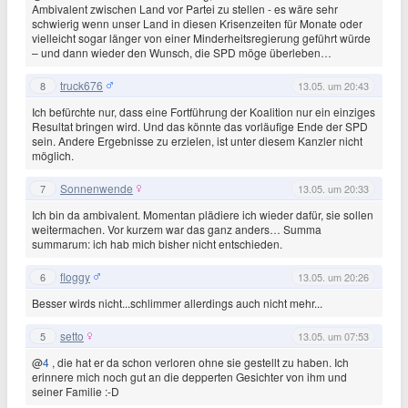
Ambivalent zwischen Land vor Partei zu stellen - es wäre sehr
schwierig wenn unser Land in diesen Krisenzeiten für Monate oder
vielleicht sogar länger von einer Minderheitsregierung geführt würde
– und dann wieder den Wunsch, die SPD möge überleben…
truck676
8
13.05. um 20:43
Ich befürchte nur, dass eine Fortführung der Koalition nur ein einziges
Resultat bringen wird. Und das könnte das vorläufige Ende der SPD
sein. Andere Ergebnisse zu erzielen, ist unter diesem Kanzler nicht
möglich.
Sonnenwende
7
13.05. um 20:33
Ich bin da ambivalent. Momentan plädiere ich wieder dafür, sie sollen
weitermachen. Vor kurzem war das ganz anders… Summa
summarum: ich hab mich bisher nicht entschieden.
floggy
6
13.05. um 20:26
Besser wirds nicht...schlimmer allerdings auch nicht mehr...
setto
5
13.05. um 07:53
@
4
, die hat er da schon verloren ohne sie gestellt zu haben. Ich
erinnere mich noch gut an die depperten Gesichter von ihm und
seiner Familie :-D