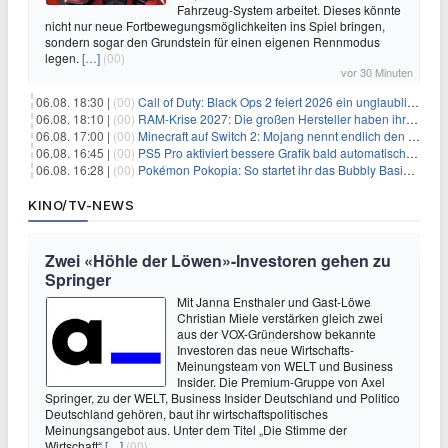
Fahrzeug-System arbeitet. Dieses könnte
nicht nur neue Fortbewegungsmöglichkeiten ins Spiel bringen,
sondern sogar den Grundstein für einen eigenen Rennmodus
legen.
[…]
(00)
vor 30 Minuten
06.08. 18:30 |
(00)
Call of Duty: Black Ops 2 feiert 2026 ein unglaubliches Comeback
06.08. 18:10 |
(00)
RAM-Krise 2027: Die großen Hersteller haben ihre Produktion offenbar schon verkauft
06.08. 17:00 |
(00)
Minecraft auf Switch 2: Mojang nennt endlich den Releasetermin
06.08. 16:45 |
(00)
PS5 Pro aktiviert bessere Grafik bald automatisch, aber das Update ist kleiner als gedacht
06.08. 16:28 |
(00)
Pokémon Pokopia: So startet ihr das Bubbly Basin-DLC
KINO/TV-NEWS
Zwei «Höhle der Löwen»-Investoren gehen zu
Springer
Mit Janna Ensthaler und Gast-Löwe
Christian Miele verstärken gleich zwei
aus der VOX-Gründershow bekannte
Investoren das neue Wirtschafts-
Meinungsteam von WELT und Business
Insider. Die Premium-Gruppe von Axel
Springer, zu der WELT, Business Insider Deutschland und Politico
Deutschland gehören, baut ihr wirtschaftspolitisches
Meinungsangebot aus. Unter dem Titel „Die Stimme der
Wirtschaft“
[…]
(00)