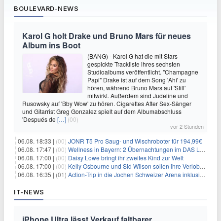
BOULEVARD-NEWS
Karol G holt Drake und Bruno Mars für neues
Album ins Boot
(BANG) - Karol G hat die mit Stars
gespickte Trackliste ihres sechsten
Studioalbums veröffentlicht. "Champagne
Papi" Drake ist auf dem Song 'Ahí' zu
hören, während Bruno Mars auf 'Still'
mitwirkt. Außerdem sind Judeline und
Rusowsky auf 'Bby Wow' zu hören. Cigarettes After Sex-Sänger
und Gitarrist Greg Gonzalez spielt auf dem Albumabschluss
'Después de
[…]
(00)
vor 2 Stunden
06.08. 18:33 |
(00)
JONR T5 Pro Saug- und Wischroboter für 194,99€
06.08. 17:47 |
(00)
Wellness in Bayern: 2 Übernachtungen im DAS LUDWIG Sports Resort inkl. HP + Wellness ab 174€ p.P.
06.08. 17:00 |
(00)
Daisy Lowe bringt ihr zweites Kind zur Welt
06.08. 17:00 |
(00)
Kelly Osbourne und Sid Wilson sollen ihre Verlobung gelöst haben
06.08. 16:35 |
(01)
Action-Trip in die Jochen Schweizer Arena inklusive Premium Hotel und Frühstück ab 59€ p.P.
IT-NEWS
iPhone Ultra lässt Verkauf faltbarer