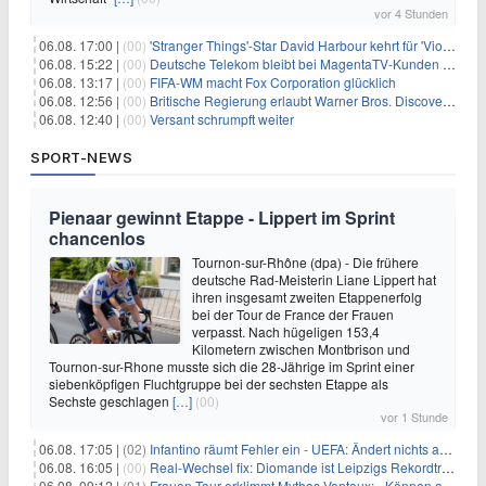
vor 4 Stunden
06.08. 17:00 |
(00)
'Stranger Things'-Star David Harbour kehrt für 'Violent Night 2' zurück – Kristen Bell stößt zur Besetzung
06.08. 15:22 |
(00)
Deutsche Telekom bleibt bei MagentaTV-Kunden vage
06.08. 13:17 |
(00)
FIFA-WM macht Fox Corporation glücklich
06.08. 12:56 |
(00)
Britische Regierung erlaubt Warner Bros. Discovery-Übernahme
06.08. 12:40 |
(00)
Versant schrumpft weiter
SPORT-NEWS
Pienaar gewinnt Etappe - Lippert im Sprint
chancenlos
Tournon-sur-Rhône (dpa) - Die frühere
deutsche Rad-Meisterin Liane Lippert hat
ihren insgesamt zweiten Etappenerfolg
bei der Tour de France der Frauen
verpasst. Nach hügeligen 153,4
Kilometern zwischen Montbrison und
Tournon-sur-Rhone musste sich die 28-Jährige im Sprint einer
siebenköpfigen Fluchtgruppe bei der sechsten Etappe als
Sechste geschlagen
[…]
(00)
vor 1 Stunde
06.08. 17:05 |
(02)
Infantino räumt Fehler ein - UEFA: Ändert nichts an Boykott
06.08. 16:05 |
(00)
Real-Wechsel fix: Diomande ist Leipzigs Rekordtransfer
06.08. 09:12 |
(01)
Frauen-Tour erklimmt Mythos Ventoux: «Können alles schaffen»