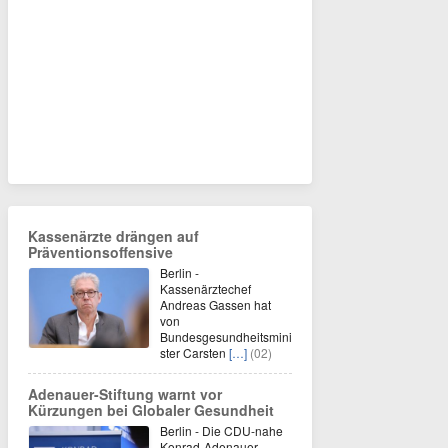
Kassenärzte drängen auf
Präventionsoffensive
Berlin -
Kassenärztechef
Andreas Gassen hat
von
Bundesgesundheitsmini
ster Carsten
[…]
(02)
Adenauer-Stiftung warnt vor
Kürzungen bei Globaler Gesundheit
Berlin - Die CDU-nahe
Konrad-Adenauer-