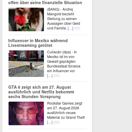
offen über seine finanzielle Situation
(BANG) - Andrej
Mangold bezieht
Stellung zu seinen
Aussagen über Geld
und Familie.
[…]
(00)
Influencer in Mexiko während
Livestreaming getötet
Culiacán (dpa) - In
Mexiko ist im von
Gewalt geprägten
Bundesstaat Sinaloa
ein Influencer vor
[…]
(00)
GTA 6 zeigt sich am 27. August
ausführlich und Netflix bekommt
sechs Stunden Vorsprung
Rockstar Games zeigt
am 27. August 2026
ausführlich neues
Material zu Grand Theft
[…]
(00)