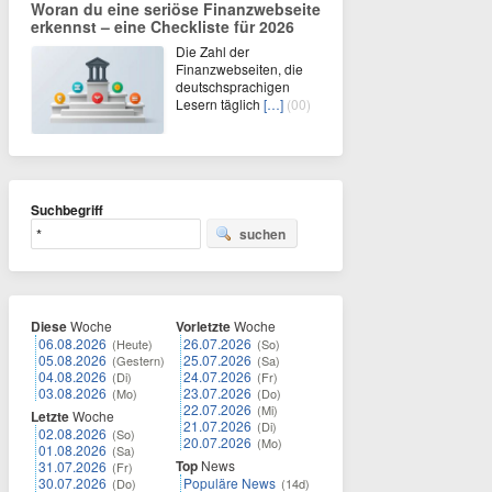
Woran du eine seriöse Finanzwebseite
erkennst – eine Checkliste für 2026
Die Zahl der
Finanzwebseiten, die
deutschsprachigen
Lesern täglich
[…]
(00)
Suchbegriff
suchen
Diese
Woche
Vorletzte
Woche
06.08.2026
26.07.2026
(Heute)
(So)
05.08.2026
25.07.2026
(Gestern)
(Sa)
04.08.2026
24.07.2026
(Di)
(Fr)
03.08.2026
23.07.2026
(Mo)
(Do)
22.07.2026
(Mi)
Letzte
Woche
21.07.2026
(Di)
02.08.2026
(So)
20.07.2026
(Mo)
01.08.2026
(Sa)
Top
News
31.07.2026
(Fr)
30.07.2026
Populäre News
(Do)
(14d)