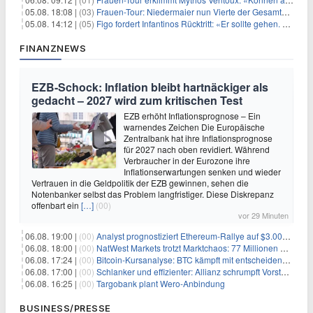
05.08. 18:08 |
(03)
Frauen-Tour: Niedermaier nun Vierte der Gesamtwertung
05.08. 14:12 |
(05)
Figo fordert Infantinos Rücktritt: «Er sollte gehen. Jetzt»
FINANZNEWS
EZB-Schock: Inflation bleibt hartnäckiger als
gedacht – 2027 wird zum kritischen Test
EZB erhöht Inflationsprognose – Ein
warnendes Zeichen Die Europäische
Zentralbank hat ihre Inflationsprognose
für 2027 nach oben revidiert. Während
Verbraucher in der Eurozone ihre
Inflationserwartungen senken und wieder
Vertrauen in die Geldpolitik der EZB gewinnen, sehen die
Notenbanker selbst das Problem langfristiger. Diese Diskrepanz
offenbart ein
[…]
(00)
vor 29 Minuten
06.08. 19:00 |
(00)
Analyst prognostiziert Ethereum-Rallye auf $3.000 nach entscheidendem On-Chain-Ausbruch
06.08. 18:00 |
(00)
NatWest Markets trotzt Marktchaos: 77 Millionen Pfund Gewinn im ersten Halbjahr
06.08. 17:24 |
(00)
Bitcoin-Kursanalyse: BTC kämpft mit entscheidender $65K-Hürde, während sich ein Liquidationscluster aufbaut
06.08. 17:00 |
(00)
Schlanker und effizienter: Allianz schrumpft Vorstand auf 8 Köpfe – das steckt dahinter
06.08. 16:25 |
(00)
Targobank plant Wero-Anbindung
BUSINESS/PRESSE