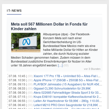
IT-NEWS
Meta soll 567 Millionen Dollar in Fonds für
Kinder zahlen
Albuquerque (dpa) - Der Facebook-
Konzern Meta soll nach einer
Gerichtsentscheidung im US-
Bundesstaat New Mexico mehr als eine
halbe Milliarde Dollar für Hilfen an Kinder
zahlen, die durch Nutzung sozialer
Medien Schaden genommen haben. Zudem müssen in dem
Bundesstaat zusätzliche Einschränkungen für Nutzer im Alter
unter 18 Jahren eingeführt werden:
[…]
(00)
vor 3 Stunden
07.08. 10:45 |
(00)
Xiaomi 17T Pro 1TB + Unlimited 5G + Alles-Flat im o2 Netz für 29,99€/Monat – eff. 1,15€/Monat
07.08. 10:30 |
(00)
Apple iPhone 17 256GB + 250GB 5G + Alles-Flat im Telekom-Netz für 34€/Monat – eff. 6,29€/Monat
07.08. 09:15 |
(00)
PLAYBOY Jahresabo (15 Ausgaben) für NUR 45€ (statt 198€)
07.08. 08:33 |
(00)
Gigaset CL390 Schnurlostelefon für 29,99€
07.08. 08:30 |
(00)
Atera 022685 Fahrradträger Strada Sport 3 für 337,48€
07.08. 07:15 |
(00)
Krups EA8161 kompakter Kaffeevollautomat für 249,99€
07.08. 06:55 |
(00)
Laifen Air Haartrockner für 59,99€ – 280g, 110.000 U/min
07.08. 06:40 |
(00)
Lefant M210 PRO Omni Saugroboter für 218,99€ – 20.000Pa, Wischfunktion
07.08. 06:17 |
(00)
AOC GAMING CQ32G4ZA – Ein Monitor für drei Arten von Spielen