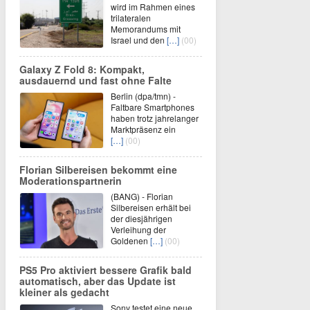
wird im Rahmen eines
trilateralen
Memorandums mit
Israel und den
[…]
(00)
Galaxy Z Fold 8: Kompakt,
ausdauernd und fast ohne Falte
Berlin (dpa/tmn) -
Faltbare Smartphones
haben trotz jahrelanger
Marktpräsenz ein
[…]
(00)
Florian Silbereisen bekommt eine
Moderationspartnerin
(BANG) - Florian
Silbereisen erhält bei
der diesjährigen
Verleihung der
Goldenen
[…]
(00)
PS5 Pro aktiviert bessere Grafik bald
automatisch, aber das Update ist
kleiner als gedacht
Sony testet eine neue