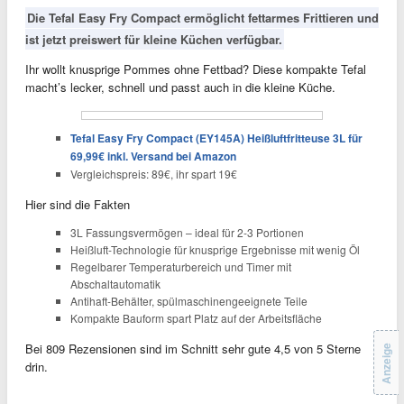
Die Tefal Easy Fry Compact ermöglicht fettarmes Frittieren und
ist jetzt preiswert für kleine Küchen verfügbar.
Ihr wollt knusprige Pommes ohne Fettbad? Diese kompakte Tefal
macht’s lecker, schnell und passt auch in die kleine Küche.
Tefal Easy Fry Compact (EY145A) Heißluftfritteuse 3L für
69,99€ inkl. Versand bei Amazon
Vergleichspreis: 89€, ihr spart 19€
Hier sind die Fakten
3L Fassungsvermögen – ideal für 2-3 Portionen
Heißluft-Technologie für knusprige Ergebnisse mit wenig Öl
Regelbarer Temperaturbereich und Timer mit
Abschaltautomatik
Antihaft-Behälter, spülmaschinengeeignete Teile
Kompakte Bauform spart Platz auf der Arbeitsfläche
Bei 809 Rezensionen sind im Schnitt sehr gute 4,5 von 5 Sterne
Anzeige
drin.