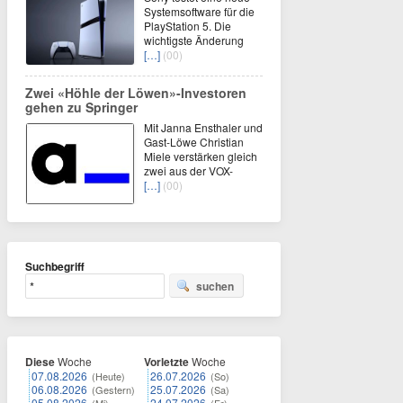
Systemsoftware für die
PlayStation 5. Die
wichtigste Änderung
[…]
(00)
Zwei «Höhle der Löwen»-Investoren
gehen zu Springer
Mit Janna Ensthaler und
Gast-Löwe Christian
Miele verstärken gleich
zwei aus der VOX-
[…]
(00)
Suchbegriff
suchen
Diese
Woche
Vorletzte
Woche
07.08.2026
26.07.2026
(Heute)
(So)
06.08.2026
25.07.2026
(Gestern)
(Sa)
05.08.2026
24.07.2026