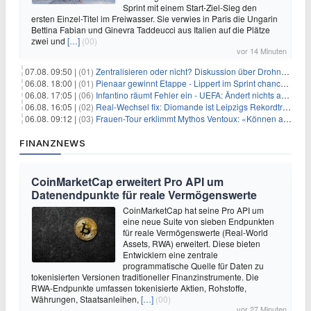
Sprint mit einem Start-Ziel-Sieg den
ersten Einzel-Titel im Freiwasser. Sie verwies in Paris die Ungarin
Bettina Fabian und Ginevra Taddeucci aus Italien auf die Plätze
zwei und
[…]
(00)
vor 14 Minuten
07.08. 09:50 |
(01)
Zentralisieren oder nicht? Diskussion über Drohnenabwehr
06.08. 18:00 |
(01)
Pienaar gewinnt Etappe - Lippert im Sprint chancenlos
06.08. 17:05 |
(06)
Infantino räumt Fehler ein - UEFA: Ändert nichts an Boykott
06.08. 16:05 |
(02)
Real-Wechsel fix: Diomande ist Leipzigs Rekordtransfer
06.08. 09:12 |
(03)
Frauen-Tour erklimmt Mythos Ventoux: «Können alles schaffen»
FINANZNEWS
CoinMarketCap erweitert Pro API um
Datenendpunkte für reale Vermögenswerte
CoinMarketCap hat seine Pro API um
eine neue Suite von sieben Endpunkten
für reale Vermögenswerte (Real-World
Assets, RWA) erweitert. Diese bieten
Entwicklern eine zentrale
programmatische Quelle für Daten zu
tokenisierten Versionen traditioneller Finanzinstrumente. Die
RWA-Endpunkte umfassen tokenisierte Aktien, Rohstoffe,
Währungen, Staatsanleihen,
[…]
(00)
vor 27 Minuten