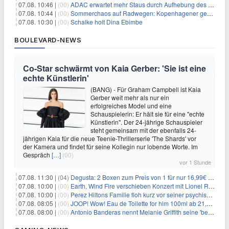
07.08. 10:46 |
(00)
ADAC erwartet mehr Staus durch Aufhebung des Lkw-Fahrverbots
07.08. 10:44 |
(00)
Sommerchaos auf Radwegen: Kopenhagener genervt von Touristen
07.08. 10:30 |
(00)
Schalke holt Dina Ebimbe
BOULEVARD-NEWS
Co-Star schwärmt von Kaia Gerber: 'Sie ist eine
echte Künstlerin'
(BANG) - Für Graham Campbell ist Kaia
Gerber weit mehr als nur ein
erfolgreiches Model und eine
Schauspielerin: Er hält sie für eine "echte
Künstlerin". Der 24-jährige Schauspieler
steht gemeinsam mit der ebenfalls 24-
jährigen Kaia für die neue Teenie-Thrillerserie 'The Shards' vor
der Kamera und findet für seine Kollegin nur lobende Worte. Im
Gespräch
[…]
(00)
vor 1 Stunde
07.08. 11:30 |
(04)
Degusta: 2 Boxen zum Preis von 1 für nur 16,99€ inkl. Versand
07.08. 10:00 |
(00)
Earth, Wind Fire verschieben Konzert mit Lionel Richie nach medizinischem Notfall
07.08. 10:00 |
(00)
Perez Hiltons Familie floh kurz vor seiner psychischen Krise aus dem Haus
07.08. 08:05 |
(00)
JOOP! Wow! Eau de Toilette for him 100ml ab 21,84€ im Sparabo
07.08. 08:00 |
(00)
Antonio Banderas nennt Melanie Griffith seine 'beste Freundin'