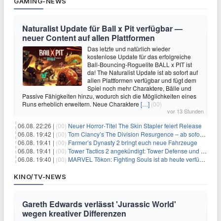
GAMING-NEWS
Naturalist Update für Ball x Pit verfügbar —
neuer Content auf allen Plattformen
Das letzte und natürlich wieder
kostenlose Update für das erfolgreiche
Ball-Bouncing-Roguelite BALL x PIT ist
da! The Naturalist Update ist ab sofort auf
allen Plattformen verfügbar und fügt dem
Spiel noch mehr Charaktere, Bälle und
Passive Fähigkeiten hinzu, wodurch sich die Möglichkeiten eines
Runs erheblich erweitern. Neue Charaktere
[…]
(00)
vor 13 Stunden
06.08. 22:26 |
(00)
Neuer Horror‑Titel The Skin Stapler feiert Release
06.08. 19:42 |
(00)
Tom Clancy’s The Division Resurgence – ab sofort für euch verfügbar
06.08. 19:41 |
(00)
Farmer’s Dynasty 2 bringt euch neue Fahrzeuge
06.08. 19:41 |
(00)
Tower Tactics 2 angekündigt: Tower Defense und Deckbuilding Kombo kehrt zurück
06.08. 19:40 |
(00)
MARVEL Tōkon: Fighting Souls ist ab heute verfügbar
KINO/TV-NEWS
Gareth Edwards verlässt 'Jurassic World'
wegen kreativer Differenzen