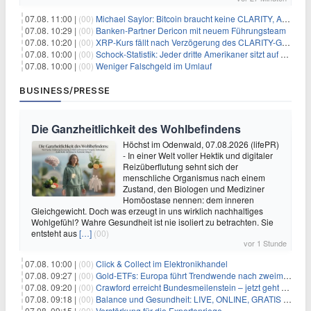
07.08. 11:00 |
(00)
Michael Saylor: Bitcoin braucht keine CLARITY, Amerika schon
07.08. 10:29 |
(00)
Banken-Partner Dericon mit neuem Führungsteam
07.08. 10:20 |
(00)
XRP-Kurs fällt nach Verzögerung des CLARITY-Gesetzes, Analyst warnt vor schwachem August-Trend
07.08. 10:00 |
(00)
Schock-Statistik: Jeder dritte Amerikaner sitzt auf dem Trockenen – warum Sparen zur Luxus-Aktivität wird
07.08. 10:00 |
(00)
Weniger Falschgeld im Umlauf
BUSINESS/PRESSE
Die Ganzheitlichkeit des Wohlbefindens
Höchst im Odenwald, 07.08.2026 (lifePR)
- In einer Welt voller Hektik und digitaler
Reizüberflutung sehnt sich der
menschliche Organismus nach einem
Zustand, den Biologen und Mediziner
Homöostase nennen: dem inneren
Gleichgewicht. Doch was erzeugt in uns wirklich nachhaltiges
Wohlgefühl? Wahre Gesundheit ist nie isoliert zu betrachten. Sie
entsteht aus
[…]
(00)
vor 1 Stunde
07.08. 10:00 |
(00)
Click & Collect im Elektronikhandel
07.08. 09:27 |
(00)
Gold-ETFs: Europa führt Trendwende nach zweimonatiger Schwächephase an
07.08. 09:20 |
(00)
Crawford erreicht Bundesmeilenstein – jetzt geht es in die finale Phase!
07.08. 09:18 |
(00)
Balance und Gesundheit: LIVE, ONLINE, GRATIS am Mi 19.08.2026 um 19:00 Uhr
07.08. 09:15 |
(00)
Verstärkung für die Expertenriege