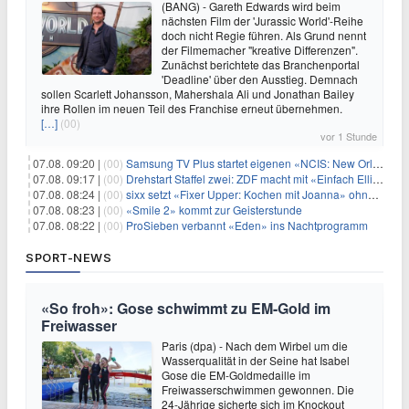
(BANG) - Gareth Edwards wird beim
nächsten Film der 'Jurassic World'-Reihe
doch nicht Regie führen. Als Grund nennt
der Filmemacher "kreative Differenzen".
Zunächst berichtete das Branchenportal
'Deadline' über den Ausstieg. Demnach
sollen Scarlett Johansson, Mahershala Ali und Jonathan Bailey
ihre Rollen im neuen Teil des Franchise erneut übernehmen.
[…]
(00)
vor 1 Stunde
07.08. 09:20 |
(00)
Samsung TV Plus startet eigenen «NCIS: New Orleans»-Sender
07.08. 09:17 |
(00)
Drehstart Staffel zwei: ZDF macht mit «Einfach Elli» weiter
07.08. 08:24 |
(00)
sixx setzt «Fixer Upper: Kochen mit Joanna» ohne Pause fort
07.08. 08:23 |
(00)
«Smile 2» kommt zur Geisterstunde
07.08. 08:22 |
(00)
ProSieben verbannt «Eden» ins Nachtprogramm
SPORT-NEWS
«So froh»: Gose schwimmt zu EM-Gold im
Freiwasser
Paris (dpa) - Nach dem Wirbel um die
Wasserqualität in der Seine hat Isabel
Gose die EM-Goldmedaille im
Freiwasserschwimmen gewonnen. Die
24-Jährige sicherte sich im Knockout