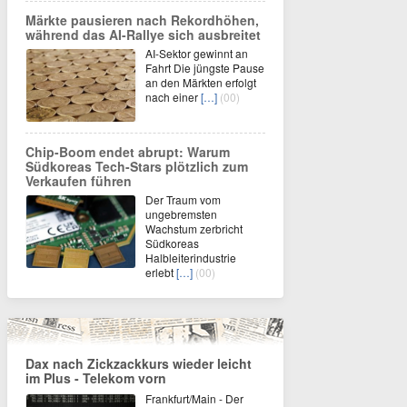
Märkte pausieren nach Rekordhöhen,
während das AI-Rallye sich ausbreitet
AI-Sektor gewinnt an
Fahrt Die jüngste Pause
an den Märkten erfolgt
nach einer
[…]
(00)
Chip-Boom endet abrupt: Warum
Südkoreas Tech-Stars plötzlich zum
Verkaufen führen
Der Traum vom
ungebremsten
Wachstum zerbricht
Südkoreas
Halbleiterindustrie
erlebt
[…]
(00)
Dax nach Zickzackkurs wieder leicht
im Plus - Telekom vorn
Frankfurt/Main - Der