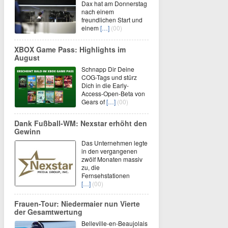
Dax hat am Donnerstag
nach einem
freundlichen Start und
einem
[…]
(00)
XBOX Game Pass: Highlights im
August
Schnapp Dir Deine
COG-Tags und stürz
Dich in die Early-
Access-Open-Beta von
Gears of
[…]
(00)
Dank Fußball-WM: Nexstar erhöht den
Gewinn
Das Unternehmen legte
in den vergangenen
zwölf Monaten massiv
zu, die
Fernsehstationen
[…]
(00)
Frauen-Tour: Niedermaier nun Vierte
der Gesamtwertung
Belleville-en-Beaujolais