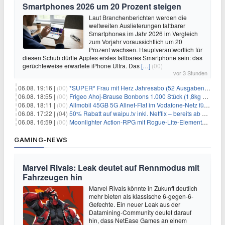
Smartphones 2026 um 20 Prozent steigen
Laut Branchenberichten werden die
weltweiten Auslieferungen faltbarer
Smartphones im Jahr 2026 im Vergleich
zum Vorjahr voraussichtlich um 20
Prozent wachsen. Hauptverantwortlich für
diesen Schub dürfte Apples erstes faltbares Smartphone sein: das
gerüchteweise erwartete iPhone Ultra. Das
[…]
(00)
vor 3 Stunden
06.08. 19:16 |
(00)
*SUPER* Frau mit Herz Jahresabo (52 Ausgaben) für 161,40€ + bis zu 150€ Prämie
06.08. 18:55 |
(00)
Frigeo Ahoj-Brause Bonbons 1.000 Stück (1,8kg Eimer) für 6,29€
06.08. 18:11 |
(00)
Allmobil 45GB 5G Allnet-Flat im Vodafone-Netz für eff. 5,91€/Monat dank 50€ Wechselbonus + 0€ AG
06.08. 17:22 |
(04)
50% Rabatt auf waipu.tv inkl. Netflix – bereits ab 9€/Monat (statt 17,99€)
06.08. 16:59 |
(00)
Moonlighter Action-RPG mit Rogue-Lite-Elementen kostenlos bei Steam
GAMING-NEWS
Marvel Rivals: Leak deutet auf Rennmodus mit
Fahrzeugen hin
Marvel Rivals könnte in Zukunft deutlich
mehr bieten als klassische 6-gegen-6-
Gefechte. Ein neuer Leak aus der
Datamining-Community deutet darauf
hin, dass NetEase Games an einem