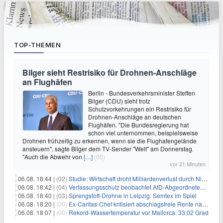
TOP-THEMEN
Bilger sieht Restrisiko für Drohnen-Anschläge
an Flughäfen
Berlin - Bundesverkehrsminister Steffen
Bilger (CDU) sieht trotz
Schutzvorkehrungen ein Restrisiko für
Drohnen-Anschläge an deutschen
Flughäfen. "Die Bundesregierung hat
schon viel unternommen, beispielsweise
Drohnen frühzeitig zu erkennen, wenn sie die Flughafengelände
ansteuern", sagte Bilger dem TV-Sender "Welt" am Donnerstag.
"Auch die Abwehr von
[…]
(00)
vor 21 Minuten
06.08. 18:44 |
(02)
Studie: Wirtschaft droht Milliardenverlust durch Niedrigwasser
06.08. 18:42 |
(04)
Verfassungsschutz beobachtet AfD-Abgeordneten Nolte
06.08. 18:40 |
(03)
Sprengstoff-Drohne in Leipzig: Semtex im Spiel
06.08. 18:20 |
(00)
Ex-Caritas-Chef kritisiert abschlagsfreie Rente nach 45 Jahren
06.08. 18:07 |
(00)
Rekord-Wassertemperatur vor Mallorca: 33,02 Grad