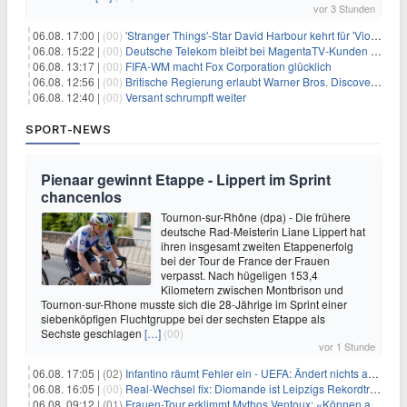
vor 3 Stunden
06.08. 17:00 |
(00)
'Stranger Things'-Star David Harbour kehrt für 'Violent Night 2' zurück – Kristen Bell stößt zur Besetzung
06.08. 15:22 |
(00)
Deutsche Telekom bleibt bei MagentaTV-Kunden vage
06.08. 13:17 |
(00)
FIFA-WM macht Fox Corporation glücklich
06.08. 12:56 |
(00)
Britische Regierung erlaubt Warner Bros. Discovery-Übernahme
06.08. 12:40 |
(00)
Versant schrumpft weiter
SPORT-NEWS
Pienaar gewinnt Etappe - Lippert im Sprint
chancenlos
Tournon-sur-Rhône (dpa) - Die frühere
deutsche Rad-Meisterin Liane Lippert hat
ihren insgesamt zweiten Etappenerfolg
bei der Tour de France der Frauen
verpasst. Nach hügeligen 153,4
Kilometern zwischen Montbrison und
Tournon-sur-Rhone musste sich die 28-Jährige im Sprint einer
siebenköpfigen Fluchtgruppe bei der sechsten Etappe als
Sechste geschlagen
[…]
(00)
vor 1 Stunde
06.08. 17:05 |
(02)
Infantino räumt Fehler ein - UEFA: Ändert nichts an Boykott
06.08. 16:05 |
(00)
Real-Wechsel fix: Diomande ist Leipzigs Rekordtransfer
06.08. 09:12 |
(01)
Frauen-Tour erklimmt Mythos Ventoux: «Können alles schaffen»