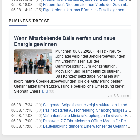
05.08. 18:08 |
(03)
Frauen-Tour: Niedermaier nun Vierte der Gesamtwertung
05.08. 14:12 |
(05)
Figo fordert Infantinos Rücktritt: «Er sollte gehen. Jetzt»
BUSINESS/PRESSE
Wenn Mitarbeitende Bälle werfen und neue
Energie gewinnen
München, 06.08.2026 (lifePR) - Neuro-
Jonglage verbindet Jonglierbewegungen
mit Erkenntnissen aus der
Gehirnforschung, um Konzentration,
Motivation und Teamgefühl zu stärken.
Das Konzept setzt dabei vor allem auf
koordinative Überkreuzbewegungen, die die Aktivierung beider
Gehirnhälften unterstützen. Für die betriebliche Umsetzung bietet
Stephan Ehlers,
[…]
(00)
vor 3 Stunden
06.08. 17:34 |
(00)
Steigende Adipositasrate zeigt strukturellen Handlungsbedarf bei der Ernährung schulpflichtiger Kinder
06.08. 17:18 |
(00)
Pasinex startet Ausschreibung für hochgradiges Zinksulfidkonzentrat mit Germanium- und Silbergehalten und stellt ein Betriebsupdate bereit
06.08. 17:03 |
(00)
Variantenreiche Miniaturkupplungen für diverse Einsatzbereiche
06.08. 17:00 |
(00)
Passwork 7.7 führt sicheren Offline-Modus für Desktop- und Mobile-Apps ein
06.08. 17:00 |
(00)
Bauteilabkündigungen: Eine wachsende Gefahr für industrielle Elektroniksysteme