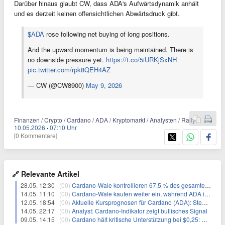
Darüber hinaus glaubt CW, dass ADA's Aufwärtsdynamik anhält
und es derzeit keinen offensichtlichen Abwärtsdruck gibt.
$ADA
rose following net buying of long positions.
And the upward momentum is being maintained. There is
no downside pressure yet.
https://t.co/5iURKjSxNH
pic.twitter.com/rpk8QEH4AZ
— CW (@CW8900)
May 9, 2026
Finanzen / Crypto / Cardano / ADA / Kryptomarkt / Analysten / Rallye
10.05.2026
·
07:10 Uhr
[0 Kommentare]
🔗 Relevante Artikel
28.05. 12:30 |
(00)
Cardano-Wale kontrollieren 67,5 % des gesamten ADA-Angebots
14.05. 11:10 |
(00)
Cardano-Wale kaufen weiter ein, während ADA in 9 Monaten um 71% fällt
12.05. 18:54 |
(00)
Aktuelle Kursprognosen für Cardano (ADA): Steht ein 10-facher Anstieg bevor?
14.05. 22:17 |
(00)
Analyst: Cardano-Indikator zeigt bullisches Signal
09.05. 14:15 |
(00)
Cardano hält kritische Unterstützung bei $0,25: Historische Daten deuten auf potenziellen Kursanstieg hin