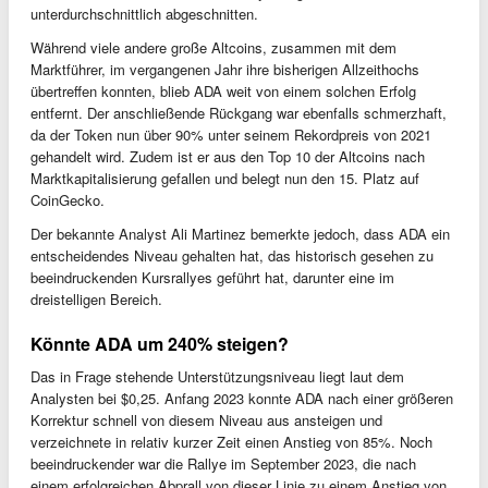
unterdurchschnittlich abgeschnitten.
Während viele andere große Altcoins, zusammen mit dem
Marktführer, im vergangenen Jahr ihre bisherigen Allzeithochs
übertreffen konnten, blieb ADA weit von einem solchen Erfolg
entfernt. Der anschließende Rückgang war ebenfalls schmerzhaft,
da der Token nun über 90% unter seinem Rekordpreis von 2021
gehandelt wird. Zudem ist er aus den Top 10 der Altcoins nach
Marktkapitalisierung gefallen und belegt nun den 15. Platz auf
CoinGecko.
Der bekannte Analyst Ali Martinez bemerkte jedoch, dass ADA ein
entscheidendes Niveau gehalten hat, das historisch gesehen zu
beeindruckenden Kursrallyes geführt hat, darunter eine im
dreistelligen Bereich.
Könnte ADA um 240% steigen?
Das in Frage stehende Unterstützungsniveau liegt laut dem
Analysten bei $0,25. Anfang 2023 konnte ADA nach einer größeren
Korrektur schnell von diesem Niveau aus ansteigen und
verzeichnete in relativ kurzer Zeit einen Anstieg von 85%. Noch
beeindruckender war die Rallye im September 2023, die nach
einem erfolgreichen Abprall von dieser Linie zu einem Anstieg von