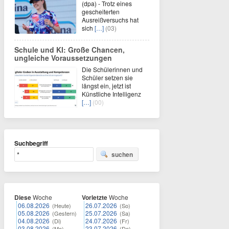
(dpa) - Trotz eines
gescheiterten
Ausreißversuchs hat
sich
[…]
(03)
Schule und KI: Große Chancen,
ungleiche Voraussetzungen
Die Schülerinnen und
Schüler setzen sie
längst ein, jetzt ist
Künstliche Intelligenz
[…]
(00)
Suchbegriff
suchen
Diese
Woche
Vorletzte
Woche
06.08.2026
26.07.2026
(Heute)
(So)
05.08.2026
25.07.2026
(Gestern)
(Sa)
04.08.2026
24.07.2026
(Di)
(Fr)
03.08.2026
23.07.2026
(Mo)
(Do)