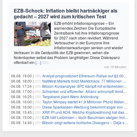
EZB-Schock: Inflation bleibt hartnäckiger als
gedacht – 2027 wird zum kritischen Test
EZB erhöht Inflationsprognose – Ein
warnendes Zeichen Die Europäische
Zentralbank hat ihre Inflationsprognose
für 2027 nach oben revidiert. Während
Verbraucher in der Eurozone ihre
Inflationserwartungen senken und wieder
Vertrauen in die Geldpolitik der EZB gewinnen, sehen die
Notenbanker selbst das Problem langfristiger. Diese Diskrepanz
offenbart ein
[…]
(00)
vor 19 Minuten
06.08. 19:00 |
(00)
Analyst prognostiziert Ethereum-Rallye auf $3.000 nach entscheidendem On-Chain-Ausbruch
06.08. 18:00 |
(00)
NatWest Markets trotzt Marktchaos: 77 Millionen Pfund Gewinn im ersten Halbjahr
06.08. 17:24 |
(00)
Bitcoin-Kursanalyse: BTC kämpft mit entscheidender $65K-Hürde, während sich ein Liquidationscluster aufbaut
06.08. 17:00 |
(00)
Schlanker und effizienter: Allianz schrumpft Vorstand auf 8 Köpfe – das steckt dahinter
06.08. 16:25 |
(00)
Targobank plant Wero-Anbindung
06.08. 16:00 |
(00)
Taylor Wimpey startet 41,9 Millionen Pfund Aktienrückkauf – was Anleger wissen müssen
06.08. 16:00 |
(00)
Diese Sparkassen-Werbung bekommt sogar von der Konkurrenz Lob
06.08. 15:45 |
(00)
XRP, PI und ADA: Welche Kryptowährung hat das größte Potenzial im nächsten Bullenmarkt?
06.08. 15:00 |
(00)
EZB hält Leitzinsen – doch Bauzinsen steigen trotzdem: Das Nahost-Problem für Immobilienkäufer
06.08. 14:40 |
(00)
Bitcoin zeigt seltene bullische Divergenz – Déjà-vu für BTC?