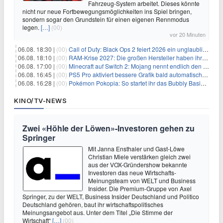
Fahrzeug-System arbeitet. Dieses könnte
nicht nur neue Fortbewegungsmöglichkeiten ins Spiel bringen,
sondern sogar den Grundstein für einen eigenen Rennmodus
legen.
[…]
(00)
vor 20 Minuten
06.08. 18:30 |
(00)
Call of Duty: Black Ops 2 feiert 2026 ein unglaubliches Comeback
06.08. 18:10 |
(00)
RAM-Krise 2027: Die großen Hersteller haben ihre Produktion offenbar schon verkauft
06.08. 17:00 |
(00)
Minecraft auf Switch 2: Mojang nennt endlich den Releasetermin
06.08. 16:45 |
(00)
PS5 Pro aktiviert bessere Grafik bald automatisch, aber das Update ist kleiner als gedacht
06.08. 16:28 |
(00)
Pokémon Pokopia: So startet ihr das Bubbly Basin-DLC
KINO/TV-NEWS
Zwei «Höhle der Löwen»-Investoren gehen zu
Springer
Mit Janna Ensthaler und Gast-Löwe
Christian Miele verstärken gleich zwei
aus der VOX-Gründershow bekannte
Investoren das neue Wirtschafts-
Meinungsteam von WELT und Business
Insider. Die Premium-Gruppe von Axel
Springer, zu der WELT, Business Insider Deutschland und Politico
Deutschland gehören, baut ihr wirtschaftspolitisches
Meinungsangebot aus. Unter dem Titel „Die Stimme der
Wirtschaft“
[…]
(00)