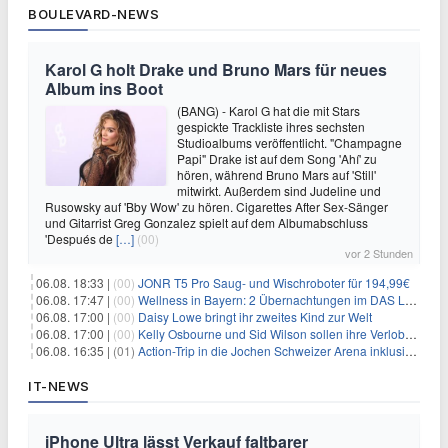
BOULEVARD-NEWS
Karol G holt Drake und Bruno Mars für neues
Album ins Boot
(BANG) - Karol G hat die mit Stars
gespickte Trackliste ihres sechsten
Studioalbums veröffentlicht. "Champagne
Papi" Drake ist auf dem Song 'Ahí' zu
hören, während Bruno Mars auf 'Still'
mitwirkt. Außerdem sind Judeline und
Rusowsky auf 'Bby Wow' zu hören. Cigarettes After Sex-Sänger
und Gitarrist Greg Gonzalez spielt auf dem Albumabschluss
'Después de
[…]
(00)
vor 2 Stunden
06.08. 18:33 |
(00)
JONR T5 Pro Saug- und Wischroboter für 194,99€
06.08. 17:47 |
(00)
Wellness in Bayern: 2 Übernachtungen im DAS LUDWIG Sports Resort inkl. HP + Wellness ab 174€ p.P.
06.08. 17:00 |
(00)
Daisy Lowe bringt ihr zweites Kind zur Welt
06.08. 17:00 |
(00)
Kelly Osbourne und Sid Wilson sollen ihre Verlobung gelöst haben
06.08. 16:35 |
(01)
Action-Trip in die Jochen Schweizer Arena inklusive Premium Hotel und Frühstück ab 59€ p.P.
IT-NEWS
iPhone Ultra lässt Verkauf faltbarer