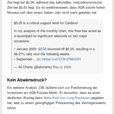
Ziel liegt bei $0,36, während das sekundäre, makroökonomische
Ziel bei $0,53 liegt. Es ist erwähnenswert, dass ADA solche hohen
Niveaus seit über einem halben Jahr nicht mehr gesehen hat.
$0.25 is a critical support level for Cardano!
In my analysis of the monthly chart, this floor has acted as
a launchpad for significant rebounds on two major
occasions:
• January 2023:
$ADA
bounced off $0.25, resulting in a
88.27% rally over the following weeks.
• September…
pic.twitter.com/COknFMkG3H
— Ali Charts (@alicharts)
May 9, 2026
Kein Abwärtsdruck?
Ein weiterer Analyst, CW, äußerte sich zur Positionierung der
Investoren am ADA-Futures-Markt. Er bemerkte, dass es einen
deutlichen Anstieg beim
Netto-Kauf von Long-Positionen
gegeben
hat, was zu einem geringfügigen Preisanstieg des Vermögenswerts
führte.