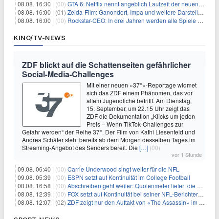
08.08. 16:30 |
(00)
GTA 6: Netflix nennt angeblich Laufzeit der neuen Gameplay-Präsentation
08.08. 16:00 |
(01)
Zelda-Film: Ganondorf, Impa und weitere Darsteller sollen feststehen
08.08. 16:00 |
(00)
Rockstar-CEO: In drei Jahren werden alle Spiele gestreamt
KINO/TV-NEWS
ZDF blickt auf die Schattenseiten gefährlicher
Social-Media-Challenges
Mit einer neuen «37°»-Reportage widmet
sich das ZDF einem Phänomen, das vor
allem Jugendliche betrifft. Am Dienstag,
15. September, um 22.15 Uhr zeigt das
ZDF die Dokumentation „Klicks um jeden
Preis – Wenn TikTok-Challenges zur
Gefahr werden“ der Reihe 37°. Der Film von Kathi Liesenfeld und
Andrea Schäfer steht bereits ab dem Morgen desselben Tages im
Streaming-Angebot des Senders bereit. Die
[…]
(00)
vor 1 Stunde
09.08. 06:40 |
(00)
Carrie Underwood singt weiter für die NFL
09.08. 05:39 |
(00)
ESPN setzt auf Kontinuität im College Football
08.08. 16:58 |
(00)
Abschreiben geht weiter: Quotenmeter liefert die Vorlagen
08.08. 12:39 |
(00)
FOX setzt auf Kontinuität bei seiner NFL-Berichterstattung
08.08. 12:07 |
(02)
ZDF zeigt nur den Auftakt von «The Assassin» im Fernsehen