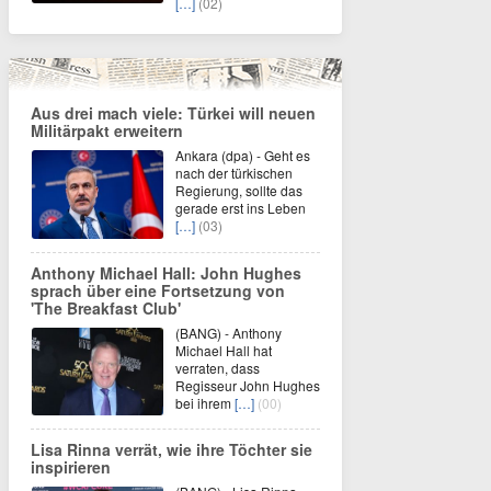
[…]
(02)
Aus drei mach viele: Türkei will neuen
Militärpakt erweitern
Ankara (dpa) - Geht es
nach der türkischen
Regierung, sollte das
gerade erst ins Leben
[…]
(03)
Anthony Michael Hall: John Hughes
sprach über eine Fortsetzung von
'The Breakfast Club'
(BANG) - Anthony
Michael Hall hat
verraten, dass
Regisseur John Hughes
bei ihrem
[…]
(00)
Lisa Rinna verrät, wie ihre Töchter sie
inspirieren