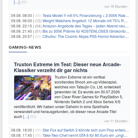
[…]
(00)
vor 19 Stunden
09.08. 08:00 |
(00)
Tesla Model Y mit 0% Finanzierung + 2.000€ Rabatt für 38.970€
09.08. 06:00 |
(12)
Weight Watchers Angebot: 12 Monate mit 75% Rabatt ab 6,25€/Monat
08.08. 22:15 |
(04)
Amazon-Angebote des Tages – jeden Abend neue Deals zum Stöbern
08.08. 21:45 |
(01)
Bis zu 300€ Prämie für KOSTENLOSES Girokonto bei der Santander – 50€ schon nach 1 Woche!
08.08. 20:57 |
(00)
Cthulhu: The Cosmic Abyss PS5-Horror-Adventure für 27,99€
GAMING-NEWS
Truxton Extreme im Test: Dieser neue Arcade-
Klassiker verzeiht dir gar nichts
Truxton Extreme ist ein vertikal
scrollendes Shoot-‚em-up-Videospiel,
welches von Tatsujin Co. Ltd. entwickelt
geworden ist. Es wurde am 30.07.2026
von Clear River Games für PlayStation 5,
Nintendo Switch 2 und Xbox Series X/S
veröffentlicht. Wir haben unser Daheim in eine Spielhalle
verwandelt und herausgefunden, ob dieser neue Arcade-Titel
auch
[…]
(00)
vor 11 Stunden
08.08. 18:00 |
(00)
Star Fox auf Switch 2 könnte sich zum Flop entwickeln
08.08. 17:45 |
(00)
Take-Two-Chef nennt GTA 6 für 80 Euro ein „unglaubliches Schnäppchen“