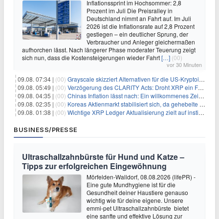
Inflationssprint im Hochsommer: 2,8
Prozent im Juli Die Preisralley in
Deutschland nimmt an Fahrt auf. Im Juli
2026 ist die Inflationsrate auf 2,8 Prozent
gestiegen – ein deutlicher Sprung, der
Verbraucher und Anleger gleichermaßen
aufhorchen lässt. Nach längerer Phase moderater Teuerung zeigt
sich nun, dass die Kostensteigerungen wieder Fahrt
[…]
(00)
vor 30 Minuten
09.08. 07:34 |
(00)
Grayscale skizziert Alternativen für die US-Kryptoindustrie ohne CLARITY Act
09.08. 05:49 |
(00)
Verzögerung des CLARITY Acts: Droht XRP ein Fall unter die $1-Marke?
09.08. 04:35 |
(00)
Chinas Inflation lässt nach: Ein willkommenes Zeichen für Investoren angesichts der Folgen des Öl-Schocks
09.08. 02:35 |
(00)
Koreas Aktienmarkt stabilisiert sich, da gehebelte Positionen abgebaut werden
09.08. 01:38 |
(00)
Wichtige XRP Ledger Aktualisierung zielt auf institutionelle Akzeptanz ab
BUSINESS/PRESSE
Ultraschallzahnbürste für Hund und Katze –
Tipps zur erfolgreichen Eingewöhnung
Mörfelden-Walldorf, 08.08.2026 (lifePR) -
Eine gute Mundhygiene ist für die
Gesundheit deiner Haustiere genauso
wichtig wie für deine eigene. Unsere
emmi-pet Ultraschallzahnbürste bietet
eine sanfte und effektive Lösung zur