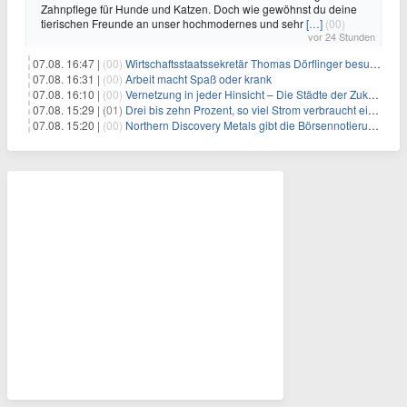
Zahnpflege für Hunde und Katzen. Doch wie gewöhnst du deine
tierischen Freunde an unser hochmodernes und sehr
[…]
(00)
vor 24 Stunden
07.08. 16:47 |
(00)
Wirtschaftsstaatssekretär Thomas Dörflinger besucht Handwerksbetrieb im Kammerbezirk Freiburg
07.08. 16:31 |
(00)
Arbeit macht Spaß oder krank
07.08. 16:10 |
(00)
Vernetzung in jeder Hinsicht – Die Städte der Zukunft sind grün-blau
07.08. 15:29 |
(01)
Drei bis zehn Prozent, so viel Strom verbraucht ein Aufzug im Gebäude
07.08. 15:20 |
(00)
Northern Discovery Metals gibt die Börsennotierung an der Frankfurter Wertpapierbörse bekannt