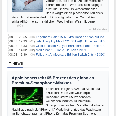
verbunden, die den einzelnen Menschen
extrem belasten. Was lässt sich dagegen
tun? Die Charité Universitätsmedizin
Berlin wagte einen placebokontrollierten
Versuch und wurde fündig: Ein wenig bekannter Cannabis-
Wirkstoff könnte auf natürlichem Weg helfen. Was hilft gegen
[…]
(00)
vor 16 Stunden
08.08. 20:55 |
(00)
Engelhorn Sale: 15% Extra-Rabatt on top auf Mode- und Sport-Artikel
08.08. 19:33 |
(01)
Tefal Easy Fry Max EY2458 Heißluftfritteuse mit 5 Litern für 64,99€
08.08. 18:33 |
(00)
Gillette Fusion 5 Styler Barttrimmer und Rasierer (All in One) für 16€
08.08. 14:02 |
(02)
MediaMarkt: 3 Tonie-Figuren für 37€
08.08. 12:30 |
(00)
Fallout 4: Anniversary Edition Switch 2 für 42,39€
IT-NEWS
Apple beherrscht 65 Prozent des globalen
Premium-Smartphone-Marktes
Im ersten Halbjahr 2026 hat Apple laut
aktuellen Daten von Counterpoint
Research stolze 65 Prozent des
weltweiten Marktes für Premium-
Smartphones erobert. Vor allem die hohe
Nachfrage nach der iPhone 17 Modellreihe trieb das Wachstum
im Berichtszeitraum an. iPhone führt das Premium-Segment