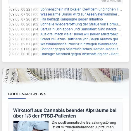
vor 3 Minuten
09.08. 08:22 |
(00)
Sonnenschein mit lokalen Gewittern und hohen Temperaturen
09.08. 07:30 |
(00)
Wasserarme Donau wird zur Asservatenkammer der Geschichte
09.08. 07:26 |
(01)
Fifa beklagt Kampagne gegen Infantino
09.08. 06:20 |
(02)
Schnelle Wiedereröffnung der Straße von Hormus ungewiss
09.08. 06:00 |
(14)
Barfuß in Schlappen und Sandalen: Sind nackte Füße eklig?
09.08. 05:55 |
(03)
Aus drei mach viele: Türkei will neuen Militärpakt erweitern
09.08. 05:05 |
(00)
Brand im Jazan-Raffinerie von Saudi Aramco gelöscht: Auswirkungen auf die Energiemärkte
09.08. 02:37 |
(02)
Westkanadische Provinz ruft wegen Waldbränden Notstand aus
09.08. 01:00 |
(02)
Bofinger gegen österreichisches Renten-Modell für Schwerarbeiter
09.08. 00:10 |
(02)
Umfrage: Mehrheit gegen Abschaffung der «Rente mit 63»
BOULEVARD-NEWS
Wirkstoff aus Cannabis beendet Alpträume bei
über 1/3 der PTSD-Patienten
Die posttraumatische Belastungsstörung
ist oft mit wiederkehrenden Alpträumen