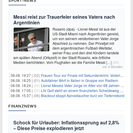
SPORT-NEWS
Messi reist zur Trauerfeier seines Vaters nach
Argentinien
Rosario (dpa) - Lionel Messi ist aus der
US-Stadt Miami nach Argentinien gereist,
um von seinem verstorbenen Vater Jorge
Abschied zu nehmen. Der Privatjet mit
dem argentinischen Fußball-Weltstar,
seiner Frau und den drei Kindern landete
am späten Abend (Ortszeit) in der Stadt Rosario, wie örtliche
Medien berichteten. Vom Flughafen sei die Familie Messi
[…]
(00)
vor 4 Stunden
08.08. 19:27 |
(02)
Frauen-Tour vor Finale mit Sekundenkrimi: Vollering in Gelb
08.08. 18:25 |
(01)
Autofahrer fährt in Italien in Gruppe von Radlern
08.08. 18:24 |
(00)
Lionel Messis Vater Jorge im Alter von 68 Jahren gestorben
08.08. 17:05 |
(00)
LIV Golf steht an einem finanziellen Scheideweg auf der Suche nach neuen Investitionen
08.08. 15:37 |
(06)
Blackout stoppt Apnoetaucher kurz vor Tiefenrekord
FINANZNEWS
Schock für Urlauber: Inflationssprung auf 2,8%
– Diese Preise explodieren jetzt