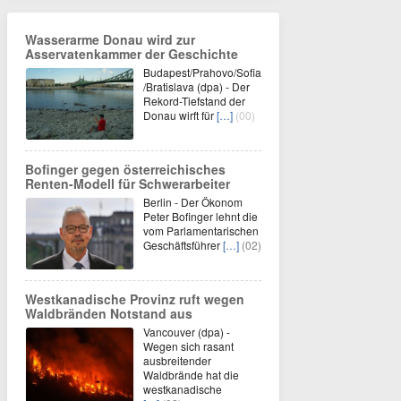
Wasserarme Donau wird zur
Asservatenkammer der Geschichte
Budapest/Prahovo/Sofia
/Bratislava (dpa) - Der
Rekord-Tiefstand der
Donau wirft für
[…]
(00)
Bofinger gegen österreichisches
Renten-Modell für Schwerarbeiter
Berlin - Der Ökonom
Peter Bofinger lehnt die
vom Parlamentarischen
Geschäftsführer
[…]
(02)
Westkanadische Provinz ruft wegen
Waldbränden Notstand aus
Vancouver (dpa) -
Wegen sich rasant
ausbreitender
Waldbrände hat die
westkanadische