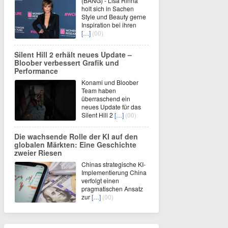
(BANG) - Lisa Rinna
holt sich in Sachen
Style und Beauty gerne
Inspiration bei ihren
[…]
(00)
Silent Hill 2 erhält neues Update –
Bloober verbessert Grafik und
Performance
Konami und Bloober
Team haben
überraschend ein
neues Update für das
Silent Hill 2
[…]
(00)
Die wachsende Rolle der KI auf den
globalen Märkten: Eine Geschichte
zweier Riesen
Chinas strategische KI-
Implementierung China
verfolgt einen
pragmatischen Ansatz
zur
[…]
(00)