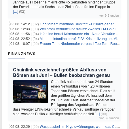
Jährige aus Rosenheim erreichte 45 Sekunden hinter der Gruppe
der Favoritinnen als Sechste das Ziel auf der fünften Etappe in
[…]
(02)
vor 9 Stunden
05.08. 14:12 |
(02)
Figo fordert Infantinos Rücktritt: «Er sollte gehen. Jetzt»
05.08. 12:33 |
(03)
Wellbrock verblüfft und träumt: Zweites EM-Gold in Paris
05.08. 11:56 |
(04)
Infantino beruft Krisenrunde ein - Neue Vorwürfe gegen FIFA
04.08. 22:52 |
(04)
Medien: Infantino beruft FIFA-Krisensitzung am Mittwoch ein
04.08. 18:07 |
(00)
Frauen-Tour: Niedermaier verpasst Top Ten - Reusser siegt
FINANZNEWS
Chainlink verzeichnet größten Abfluss von
Börsen seit Juni – Bullen beobachten genau
Chainlink hat innerhalb von 24 Stunden
einen Nettoabfluss von 1,26 Millionen
Token von Börsen verzeichnet. Dies stellt
den größten täglichen Abfluss seit dem
29. Juni dar. Laut Santiment bedeutet der
Rückgang des Angebots auf Börsen,
dass weniger LINK-Token für schnelle Verkaufsaufträge verfügbar
sind, was das Risiko zukünftiger Verkäufe potenziell
[…]
(00)
vor 3 Stunden
05.08. 22:29 |
(00)
Was passiert mit Kryptowährungen, wenn das CLARITY-Gesetz diese Woche scheitert? Hougan erklärt