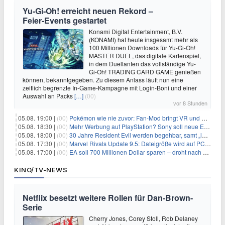
Yu‑Gi‑Oh! erreicht neuen Rekord –
Feier‑Events gestartet
Konami Digital Entertainment, B.V.
(KONAMI) hat heute insgesamt mehr als
100 Millionen Downloads für Yu-Gi-Oh!
MASTER DUEL, das digitale Kartenspiel,
in dem Duellanten das vollständige Yu-
Gi-Oh! TRADING CARD GAME genießen
können, bekanntgegeben. Zu diesem Anlass läuft nun eine
zeitlich begrenzte In-Game-Kampagne mit Login-Boni und einer
Auswahl an Packs
[…]
(00)
vor 8 Stunden
05.08. 19:00 |
(00)
Pokémon wie nie zuvor: Fan-Mod bringt VR und Ego-Perspektive nach Kanto
05.08. 18:30 |
(00)
Mehr Werbung auf PlayStation? Sony soll neue Einnahmequellen prüfen
05.08. 18:00 |
(00)
30 Jahre Resident Evil werden begehbar, samt „lebensgroßem Leon“
05.08. 17:30 |
(00)
Marvel Rivals Update 9.5: Dateigröße wird auf PC und Konsolen deutlich reduziert
05.08. 17:00 |
(00)
EA soll 700 Millionen Dollar sparen – droht nach der Übernahme die nächste Entlassungswelle?
KINO/TV-NEWS
Netflix besetzt weitere Rollen für Dan-Brown-
Serie
Cherry Jones, Corey Stoll, Rob Delaney