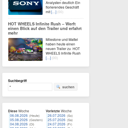
Analysten deutlich Ein
florierendes Geschäft
mit
[…]
(00)
HOT WHEELS Infinite Rush – Werft
einen Blick auf den Trailer und erfahrt
mehr
Milestone und Mattel
haben heute einen
neuen Trailer zu HOT
WHEELS Infinite Rush
[…]
(00)
Suchbegriff
suchen
Diese
Woche
Vorletzte
Woche
06.08.2026
26.07.2026
(Heute)
(So)
05.08.2026
25.07.2026
(Gestern)
(Sa)
04.08.2026
24.07.2026
(Di)
(Fr)