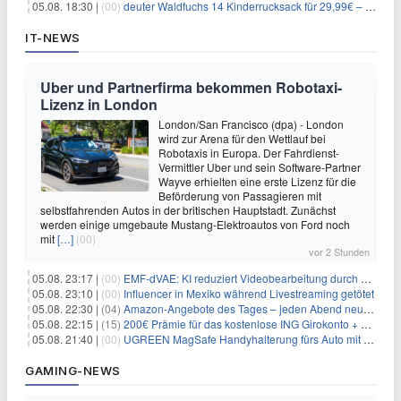
05.08. 18:30 |
(00)
deuter Waldfuchs 14 Kinderrucksack für 29,99€ – Amber-maple
IT-NEWS
Uber und Partnerfirma bekommen Robotaxi-
Lizenz in London
London/San Francisco (dpa) - London
wird zur Arena für den Wettlauf bei
Robotaxis in Europa. Der Fahrdienst-
Vermittler Uber und sein Software-Partner
Wayve erhielten eine erste Lizenz für die
Beförderung von Passagieren mit
selbstfahrenden Autos in der britischen Hauptstadt. Zunächst
werden einige umgebaute Mustang-Elektroautos von Ford noch
mit
[…]
(00)
vor 2 Stunden
05.08. 23:17 |
(00)
EMF-dVAE: KI reduziert Videobearbeitung durch audio-gesteuerte Bildauswahl um 65%
05.08. 23:10 |
(00)
Influencer in Mexiko während Livestreaming getötet
05.08. 22:30 |
(04)
Amazon-Angebote des Tages – jeden Abend neue Deals zum Stöbern
05.08. 22:15 |
(15)
200€ Prämie für das kostenlose ING Girokonto + gratis Visa + 3,75% Zinsen
05.08. 21:40 |
(00)
UGREEN MagSafe Handyhalterung fürs Auto mit 20 N52-Magneten für 7,96€
GAMING-NEWS