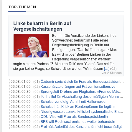
TOP-THEMEN
Linke beharrt in Berlin auf
Vergesellschaftungen
Berlin - Die Vorsitzende der Linken, Ines
Schwerdtner, beharrt im Falle einer
Regierungsbeteiligung in Berlin auf
Enteignungen. "Das ist für uns ganz klar:
Es wird mit der Berliner Linken in der
Regierung vergesellschaftet werden",
sagte sie dem Podcast "5-Minuten-Talk" des "Stern". Das sei für
sie gar keine Frage, so Schwerdtner weiter. "Wir müssen
[…]
(02)
vor 2 Stunden
06.08. 01:00 |
(01)
Özdemir spricht sich für Frau als Bundespräsidentin aus
06.08. 01:00 |
(02)
Kassenärzte drängen auf Präventionsoffensive
06.08. 00:30 |
(00)
Sprengstoff-Drohne am Flughafen: «Fremde Mächte» am Werk?
06.08. 00:00 |
(01)
Ifo-Institut für Abschaffung des ermäßigten Mehrwertsteuersatzes
06.08. 00:00 |
(00)
Schulze verteidigt Auftritt mit Hallervorden
06.08. 00:00 |
(00)
Schulze hält Kritik an Rentenplänen für legitim
06.08. 00:00 |
(00)
Niedrigwasser: Lemke kritisiert systematische Entwässerung
06.08. 00:00 |
(00)
CDU-Vize will Frau als Bundespräsidentin
06.08. 00:00 |
(00)
BPB will Rechtsextremismus weiter behandeln
06.08. 00:00 |
(02)
Frei hält Autorität des Kanzlers für nicht beschädigt