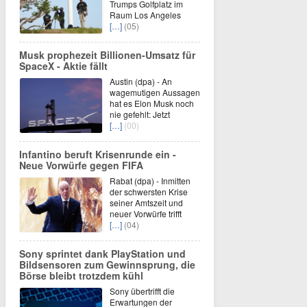
Trumps Golfplatz im
Raum Los Angeles
[…]
(05)
Musk prophezeit Billionen-Umsatz für
SpaceX - Aktie fällt
Austin (dpa) - An
wagemutigen Aussagen
hat es Elon Musk noch
nie gefehlt: Jetzt
[…]
(00)
Infantino beruft Krisenrunde ein -
Neue Vorwürfe gegen FIFA
Rabat (dpa) - Inmitten
der schwersten Krise
seiner Amtszeit und
neuer Vorwürfe trifft
[…]
(04)
Sony sprintet dank PlayStation und
Bildsensoren zum Gewinnsprung, die
Börse bleibt trotzdem kühl
Sony übertrifft die
Erwartungen der