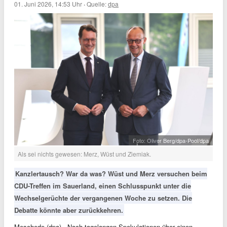
01. Juni 2026, 14:53 Uhr
·
Quelle:
dpa
Foto: Oliver Berg/dpa-Pool/dpa
Als sei nichts gewesen: Merz, Wüst und Ziemiak.
Kanzlertausch? War da was? Wüst und Merz versuchen beim
CDU-Treffen im Sauerland, einen Schlusspunkt unter die
Wechselgerüchte der vergangenen Woche zu setzen. Die
Debatte könnte aber zurückkehren.
Meschede (dpa) - Nach tagelangen Spekulationen über einen