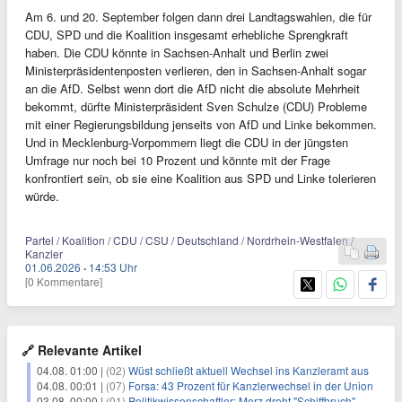
Am 6. und 20. September folgen dann drei Landtagswahlen, die für
CDU, SPD und die Koalition insgesamt erhebliche Sprengkraft
haben. Die CDU könnte in Sachsen-Anhalt und Berlin zwei
Ministerpräsidentenposten verlieren, den in Sachsen-Anhalt sogar
an die AfD. Selbst wenn dort die AfD nicht die absolute Mehrheit
bekommt, dürfte Ministerpräsident Sven Schulze (CDU) Probleme
mit einer Regierungsbildung jenseits von AfD und Linke bekommen.
Und in Mecklenburg-Vorpommern liegt die CDU in der jüngsten
Umfrage nur noch bei 10 Prozent und könnte mit der Frage
konfrontiert sein, ob sie eine Koalition aus SPD und Linke tolerieren
würde.
Partei / Koalition / CDU / CSU / Deutschland / Nordrhein-Westfalen /
Kanzler
01.06.2026
·
14:53 Uhr
[0 Kommentare]
🔗 Relevante Artikel
04.08. 01:00 |
(02)
Wüst schließt aktuell Wechsel ins Kanzleramt aus
04.08. 00:01 |
(07)
Forsa: 43 Prozent für Kanzlerwechsel in der Union
03.08. 00:00 |
(01)
Politikwissenschaftler: Merz droht "Schiffbruch"