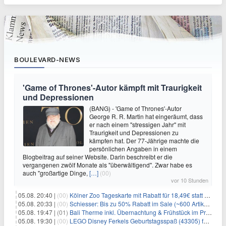
BOULEVARD-NEWS
'Game of Thrones'-Autor kämpft mit Traurigkeit
und Depressionen
(BANG) - 'Game of Thrones'-Autor
George R. R. Martin hat eingeräumt, dass
er nach einem "stressigen Jahr" mit
Traurigkeit und Depressionen zu
kämpfen hat. Der 77-Jährige machte die
persönlichen Angaben in einem
Blogbeitrag auf seiner Website. Darin beschreibt er die
vergangenen zwölf Monate als "überwältigend". Zwar habe es
auch "großartige Dinge,
[…]
(00)
vor 10 Stunden
05.08. 20:40 |
(00)
Kölner Zoo Tageskarte mit Rabatt für 18,49€ statt 29,50€ – einlösbar bis Dezember
05.08. 20:33 |
(00)
Schiesser: Bis zu 50% Rabatt im Sale (~600 Artikel zur Auswahl)
05.08. 19:47 |
(01)
Bali Therme inkl. Übernachtung & Frühstück im Premium Hotel (Bad Oeynhausen) ab 89€ p.P.
05.08. 19:30 |
(00)
LEGO Disney Ferkels Geburtstagsspaß (43305) für 29,10€