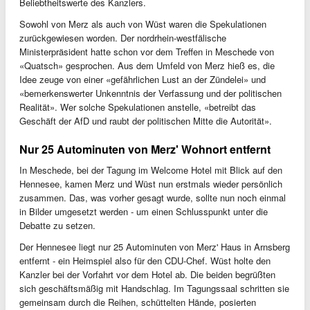
Beliebtheitswerte des Kanzlers.
Sowohl von Merz als auch von Wüst waren die Spekulationen
zurückgewiesen worden. Der nordrhein-westfälische
Ministerpräsident hatte schon vor dem Treffen in Meschede von
«Quatsch» gesprochen. Aus dem Umfeld von Merz hieß es, die
Idee zeuge von einer «gefährlichen Lust an der Zündelei» und
«bemerkenswerter Unkenntnis der Verfassung und der politischen
Realität». Wer solche Spekulationen anstelle, «betreibt das
Geschäft der AfD und raubt der politischen Mitte die Autorität».
Nur 25 Autominuten von Merz' Wohnort entfernt
In Meschede, bei der Tagung im Welcome Hotel mit Blick auf den
Hennesee, kamen Merz und Wüst nun erstmals wieder persönlich
zusammen. Das, was vorher gesagt wurde, sollte nun noch einmal
in Bilder umgesetzt werden - um einen Schlusspunkt unter die
Debatte zu setzen.
Der Hennesee liegt nur 25 Autominuten von Merz' Haus in Arnsberg
entfernt - ein Heimspiel also für den CDU-Chef. Wüst holte den
Kanzler bei der Vorfahrt vor dem Hotel ab. Die beiden begrüßten
sich geschäftsmäßig mit Handschlag. Im Tagungssaal schritten sie
gemeinsam durch die Reihen, schüttelten Hände, posierten