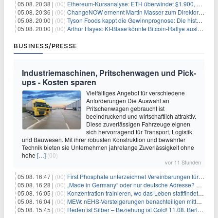
05.08. 20:38 |
(00)
Ethereum-Kursanalyse: ETH überwindet $1.900, aber größere Herausforderungen stehen bevor
05.08. 20:36 |
(00)
ChangeNOW ernennt Martin Masser zum Direktor für strategische Partnerschaften
05.08. 20:00 |
(00)
Tyson Foods kappt die Gewinnprognose: Die historische Rinderkrise will einfach nicht enden
05.08. 20:00 |
(00)
Arthur Hayes: KI-Blase könnte Bitcoin-Rallye auslösen
BUSINESS/PRESSE
Industriemaschinen, Pritschenwagen und Pick-
ups - Kosten sparen
Vielfältiges Angebot für verschiedene
Anforderungen Die Auswahl an
Pritschenwagen gebraucht ist
beeindruckend und wirtschaftlich attraktiv.
Diese zuverlässigen Fahrzeuge eignen
sich hervorragend für Transport, Logistik
und Bauwesen. Mit ihrer robusten Konstruktion und bewährter
Technik bieten sie Unternehmen jahrelange Zuverlässigkeit ohne
hohe
[…]
(00)
vor 11 Stunden
05.08. 16:47 |
(00)
First Phosphate unterzeichnet Vereinbarungen für nicht zu refundierende Zuwendungen in Höhe von 4,84 Mio. $ von der kanadischen Regierung für Straßeninfrastruktur und Stromübertragungsleitungen
05.08. 16:28 |
(00)
„Made in Germany“ oder nur deutsche Adresse? So erkennen Sie, wo Ihre Leiterplatten wirklich gefertigt werden
05.08. 16:05 |
(00)
Konzentration trainieren, wo das Leben stattfindet: Mobile EEG-Technologie bringt Neurofeedback in den Alltag
05.08. 16:04 |
(00)
MEW: nEHS-Versteigerungen benachteiligen mittelständische Unternehmen
05.08. 15:45 |
(00)
Reden ist Silber – Beziehung ist Gold! 11.08. Berlin – 18:30 Uhr