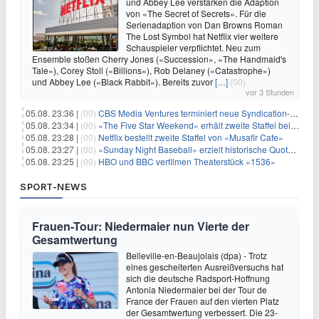
und Abbey Lee verstärken die Adaption
von «The Secret of Secrets». Für die
Serienadaption von Dan Browns Roman
The Lost Symbol hat Netflix vier weitere
Schauspieler verpflichtet. Neu zum
Ensemble stoßen Cherry Jones («Succession», «The Handmaid's
Tale»), Corey Stoll («Billions»), Rob Delaney («Catastrophe»)
und Abbey Lee («Black Rabbit»). Bereits zuvor
[…]
(00)
vor 3 Stunden
05.08. 23:36 |
(00)
CBS Media Ventures terminiert neue Syndication-Formate
05.08. 23:34 |
(00)
«The Five Star Weekend» erhält zweite Staffel bei Peacock
05.08. 23:28 |
(00)
Netflix bestellt zweite Staffel von «Musafir Cafe»
05.08. 23:27 |
(00)
«Sunday Night Baseball» erzielt historische Quotenserie für NBC
05.08. 23:25 |
(00)
HBO und BBC verfilmen Theaterstück «1536»
SPORT-NEWS
Frauen-Tour: Niedermaier nun Vierte der
Gesamtwertung
Belleville-en-Beaujolais (dpa) - Trotz
eines gescheiterten Ausreißversuchs hat
sich die deutsche Radsport-Hoffnung
Antonia Niedermaier bei der Tour de
France der Frauen auf den vierten Platz
der Gesamtwertung verbessert. Die 23-