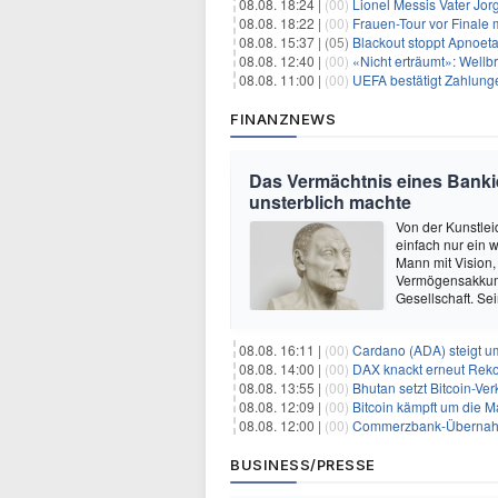
08.08. 18:24 |
(00)
Lionel Messis Vater Jor
08.08. 18:22 |
(00)
Frauen-Tour vor Finale 
08.08. 15:37 |
(05)
Blackout stoppt Apnoeta
08.08. 12:40 |
(00)
«Nicht erträumt»: Wellbr
08.08. 11:00 |
(00)
UEFA bestätigt Zahlunge
FINANZNEWS
Das Vermächtnis eines Bankie
unsterblich machte
Von der Kunstleid
einfach nur ein 
Mann mit Vision, 
Vermögensakkumul
Gesellschaft. Se
08.08. 16:11 |
(00)
Cardano (ADA) steigt u
08.08. 14:00 |
(00)
DAX knackt erneut Reko
08.08. 13:55 |
(00)
Bhutan setzt Bitcoin-Ver
08.08. 12:09 |
(00)
Bitcoin kämpft um die M
08.08. 12:00 |
(00)
Commerzbank-Übernahme
BUSINESS/PRESSE