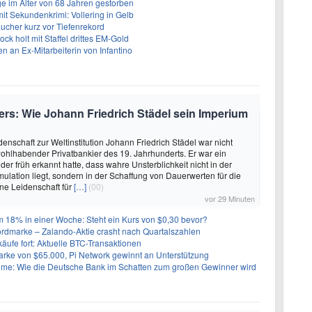
ge im Alter von 68 Jahren gestorben
mit Sekundenkrimi: Vollering in Gelb
ucher kurz vor Tiefenrekord
ock holt mit Staffel drittes EM-Gold
n an Ex-Mitarbeiterin von Infantino
rs: Wie Johann Friedrich Städel sein Imperium
enschaft zur Weltinstitution Johann Friedrich Städel war nicht
wohlhabender Privatbankier des 19. Jahrhunderts. Er war ein
der früh erkannt hatte, dass wahre Unsterblichkeit nicht in der
ation liegt, sondern in der Schaffung von Dauerwerten für die
ine Leidenschaft für
[…]
(00)
vor 29 Minuten
m 18% in einer Woche: Steht ein Kurs von $0,30 bevor?
rdmarke – Zalando-Aktie crasht nach Quartalszahlen
käufe fort: Aktuelle BTC-Transaktionen
arke von $65.000, Pi Network gewinnt an Unterstützung
: Wie die Deutsche Bank im Schatten zum großen Gewinner wird