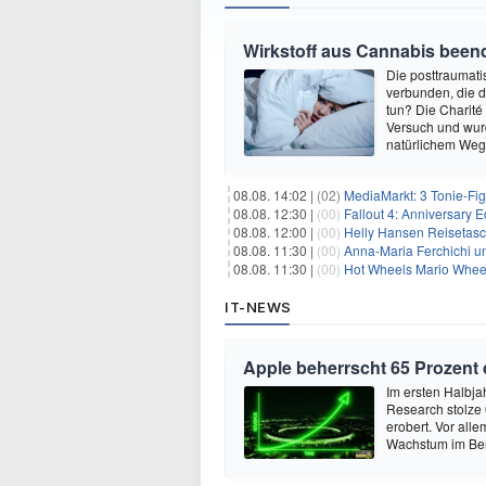
Wirkstoff aus Cannabis beend
Die posttraumati
verbunden, die 
tun? Die Charité
Versuch und wurd
natürlichem Weg 
08.08. 14:02 |
(02)
MediaMarkt: 3 Tonie-Fig
08.08. 12:30 |
(00)
Fallout 4: Anniversary E
08.08. 12:00 |
(00)
Helly Hansen Reisetasc
08.08. 11:30 |
(00)
Anna-Maria Ferchichi u
08.08. 11:30 |
(00)
Hot Wheels Mario Wheel
IT-NEWS
Apple beherrscht 65 Prozent
Im ersten Halbja
Research stolze
erobert. Vor all
Wachstum im Ber