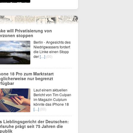
nke will Privatisierung von
erzonen stoppen
Berlin - Angesichts des
Niedrigwassers fordert
die Linke einen Stopp
der
[…]
(00)
hone 18 Pro zum Marktstart
glicherweise nur begrenzt
rfügbar
Laut einem aktuellen
Bericht von Tim Culpan
im Magazin Culpium
könnte das iPhone 18
[…]
(00)
s Lieblingsgericht der Deutschen:
rlsruhe prägt seit 75 Jahren die
publik