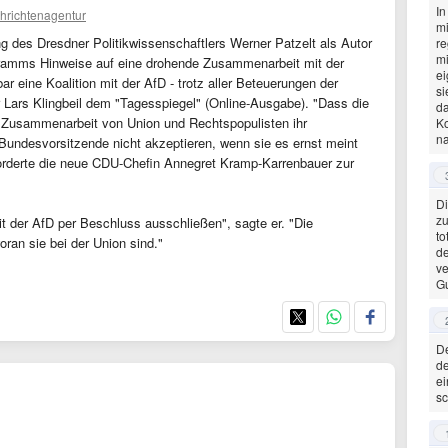
In
hrichtenagentur
mi
ung des Dresdner Politikwissenschaftlers Werner Patzelt als Autor
re
mi
amms Hinweise auf eine drohende Zusammenarbeit mit der
ei
r eine Koalition mit der AfD - trotz aller Beteuerungen der
si
 Lars Klingbeil dem "Tagesspiegel" (Online-Ausgabe). "Dass die
da
 Zusammenarbeit von Union und Rechtspopulisten ihr
Ko
n
Bundesvorsitzende nicht akzeptieren, wenn sie es ernst meint
r forderte die neue CDU-Chefin Annegret Kramp-Karrenbauer zur
D
zu
t der AfD per Beschluss ausschließen", sagte er. "Die
to
an sie bei der Union sind."
de
ve
Gu
De
de
ei
sc