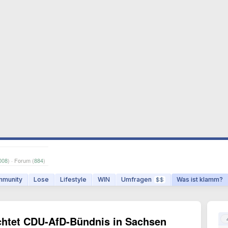
008
) · Forum (
884
)
munity
Lose
Lifestyle
WIN
Umfragen
Was ist klamm?
$$
chtet CDU-AfD-Bündnis in Sachsen