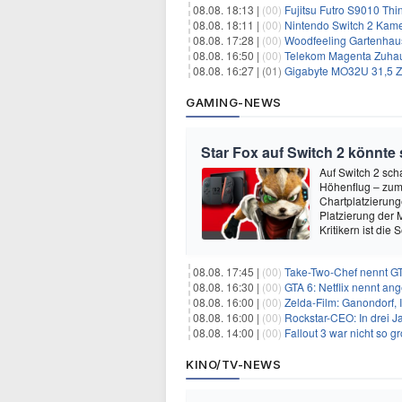
08.08. 18:13 |
(00)
Fujitsu Futro S9010 Thi
08.08. 18:11 |
(00)
Nintendo Switch 2 Kame
08.08. 17:28 |
(00)
Woodfeeling Gartenhaus
08.08. 16:50 |
(00)
Telekom Magenta Zuhause M, 
08.08. 16:27 |
(01)
Gigabyte MO32U 31,5 Z
GAMING-NEWS
Star Fox auf Switch 2 könnte
Auf Switch 2 sch
Höhenflug – zumi
Chartplatzierung
Platzierung der 
Kritikern ist die
08.08. 17:45 |
(00)
Take-Two-Chef nennt GT
08.08. 16:30 |
(00)
GTA 6: Netflix nennt an
08.08. 16:00 |
(00)
Zelda-Film: Ganondorf, 
08.08. 16:00 |
(00)
Rockstar-CEO: In drei J
08.08. 14:00 |
(00)
Fallout 3 war nicht so g
KINO/TV-NEWS