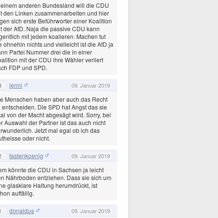
 einem anderen Bundesland will die CDU
t den Linken zusammenarbeiten und hier
gen sich erste Beführworter einer Koalition
t der AfD. Naja die passive CDU kann
gentlich mit jedem koalieren. Machen tut
e ohnehin nichts und vielleicht ist die AfD ja
nn Partei Nummer drei die in einer
alition mit der CDU ihre Wähler verliert
ach FDP und SPD.
jenni
3
09. Januar 2019
ie Menschen haben aber auch das Recht
 entscheiden. Die SPD hat Angst das sie
tal von der Macht abgesägt wird. Sorry, bei
r Auswahl der Partner ist das auch nicht
rwunderlich. Jetzt mal egal ob ich das
theisse oder nicht.
tastenkoenig
2
09. Januar 2019
m könnte die CDU in Sachsen ja leicht
n Nährboden entziehen. Dass sie sich um
ne glasklare Haltung herumdrückt, ist
hon auffällig.
donaldus
1
09. Januar 2019