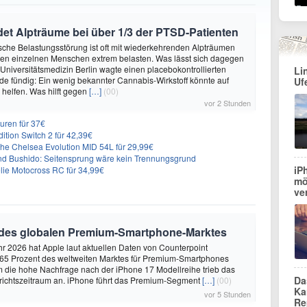
et Alpträume bei über 1/3 der PTSD-Patienten
sche Belastungsstörung ist oft mit wiederkehrenden Alpträumen
den einzelnen Menschen extrem belasten. Was lässt sich dagegen
 Universitätsmedizin Berlin wagte einen placebokontrollierten
Li
e fündig: Ein wenig bekannter Cannabis-Wirkstoff könnte auf
Uf
helfen. Was hilft gegen
[…]
(00)
vor 2 Stunden
uren für 37€
dition Switch 2 für 42,39€
he Chelsea Evolution MID 54L für 29,99€
nd Bushido: Seitensprung wäre kein Trennungsgrund
iP
ie Motocross RC für 34,99€
mö
ve
 des globalen Premium-Smartphone-Marktes
hr 2026 hat Apple laut aktuellen Daten von Counterpoint
 65 Prozent des weltweiten Marktes für Premium-Smartphones
em die hohe Nachfrage nach der iPhone 17 Modellreihe trieb das
Da
ichtszeitraum an. iPhone führt das Premium-Segment
[…]
(00)
Ka
vor 5 Stunden
Re