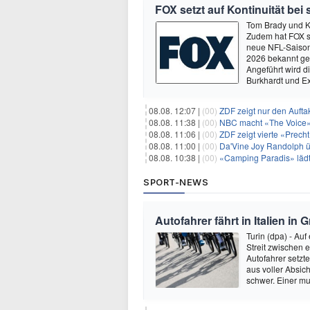
FOX setzt auf Kontinuität bei
Tom Brady und K
Zudem hat FOX s
neue NFL-Saison 
2026 bekannt ge
Angeführt wird 
Burkhardt und E
08.08. 12:07 |
(00)
ZDF zeigt nur den Auft
08.08. 11:38 |
(00)
NBC macht «The Voice»
08.08. 11:06 |
(00)
ZDF zeigt vierte «Prec
08.08. 11:00 |
(00)
Da'Vine Joy Randolph ü
08.08. 10:38 |
(00)
«Camping Paradis» läd
SPORT-NEWS
Autofahrer fährt in Italien in
Turin (dpa) - Auf
Streit zwischen 
Autofahrer setzt
aus voller Absich
schwer. Einer mu