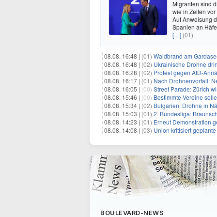
Migranten sind d
wie in Zeiten v
Auf Anweisung de
Spanien an Häfe
[…]
(01)
08.08. 16:48 |
(01)
Waldbrand am Gardasee
08.08. 16:48 |
(02)
Ukrainische Drohne drin
08.08. 16:28 |
(02)
Protest gegen AfD-Annä
08.08. 16:17 |
(01)
Nach Drohnenvorfall: 
08.08. 16:05 |
(00)
Street Parade: Zürich wi
08.08. 15:46 |
(00)
Bestimmte Vereine soll
08.08. 15:34 |
(02)
Bulgarien: Drohne in Nä
08.08. 15:03 |
(01)
2. Bundesliga: Braunsc
08.08. 14:23 |
(01)
Erneut Demonstration g
08.08. 14:08 |
(03)
Union kritisiert geplant
BOULEVARD-NEWS