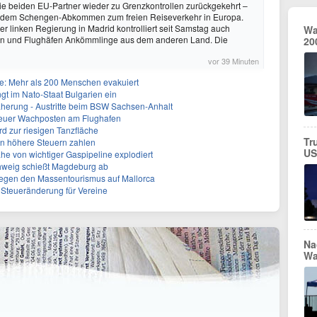
ie beiden EU-Partner wieder zu Grenzkontrollen zurückgekehrt –
or dem Schengen-Abkommen zum freien Reiseverkehr in Europa.
r linken Regierung in Madrid kontrolliert seit Samstag auch
Wa
n und Flughäfen Ankömmlinge aus dem anderen Land. Die
20
vor 39 Minuten
: Mehr als 200 Menschen evakuiert
gt im Nato-Staat Bulgarien ein
herung - Austritte beim BSW Sachsen-Anhalt
Neuer Wachposten am Flughafen
rd zur riesigen Tanzfläche
Tr
en höhere Steuern zahlen
US
he von wichtiger Gaspipeline explodiert
hweig schießt Magdeburg ab
egen den Massentourismus auf Mallorca
e Steueränderung für Vereine
Na
Wa