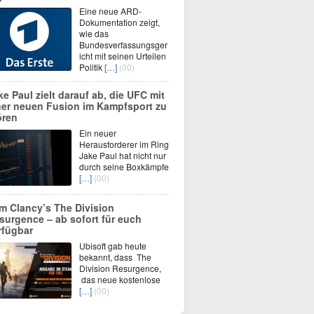
Eine neue ARD-
Dokumentation zeigt,
wie das
Bundesverfassungsger
icht mit seinen Urteilen
Politik
[…]
(00)
ke Paul zielt darauf ab, die UFC mit
ner neuen Fusion im Kampfsport zu
ören
Ein neuer
Herausforderer im Ring
Jake Paul hat nicht nur
durch seine Boxkämpfe
[…]
(00)
m Clancy’s The Division
surgence – ab sofort für euch
rfügbar
Ubisoft gab heute
bekannt, dass The
Division Resurgence,
das neue kostenlose
[…]
(00)