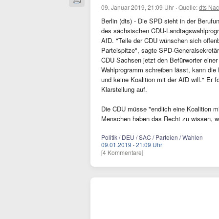
09. Januar 2019, 21:09 Uhr
·
Quelle:
dts Nac
Berlin (dts) - Die SPD sieht in der Beruf
des sächsischen CDU-Landtagswahlprogr
AfD. "Teile der CDU wünschen sich offenba
Parteispitze", sagte SPD-Generalsekretär
CDU Sachsen jetzt den Befürworter einer
Wahlprogramm schreiben lässt, kann die 
und keine Koalition mit der AfD will." E
Klarstellung auf.
Die CDU müsse "endlich eine Koalition mi
Menschen haben das Recht zu wissen, wor
Politik / DEU / SAC / Parteien / Wahlen
09.01.2019
·
21:09 Uhr
[4 Kommentare]