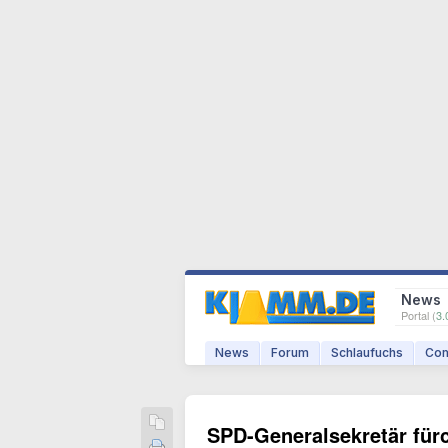
News
Portal (
3.
News
Forum
Schlaufuchs
Com
SPD-Generalsekretär für