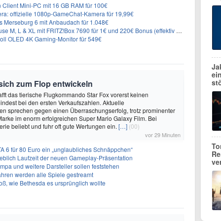
n Client Mini-PC mit 16 GB RAM für 100€
ra: offizielle 1080p-GameChat-Kamera für 19,99€
 Merseburg 6 mit Anbaudach für 1.048€
L & XL mit FRITZ!Box 7690 für 1€ und 220€ Bonus (effektiv ab 19,74€/Monat)
oll OLED 4K Gaming-Monitor für 549€
Ja
ei
st
 sich zum Flop entwickeln
afft das tierische Flugkommando Star Fox vorerst keinen
ndest bei den ersten Verkaufszahlen. Aktuelle
en sprechen gegen einen Überraschungserfolg, trotz prominenter
Marke im enorm erfolgreichen Super Mario Galaxy Film. Bei
 Serie beliebt und fuhr oft gute Wertungen ein.
[…]
(00)
vor 29 Minuten
To
A 6 für 80 Euro ein „unglaubliches Schnäppchen“
Re
geblich Laufzeit der neuen Gameplay-Präsentation
ve
Impa und weitere Darsteller sollen feststehen
ahren werden alle Spiele gestreamt
roß, wie Bethesda es ursprünglich wollte