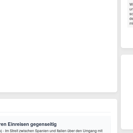
Wa
un
sc
de
mi
eren Einreisen gegenseitig
 - Im Streit zwischen Spanien und Italien über den Umgang mit