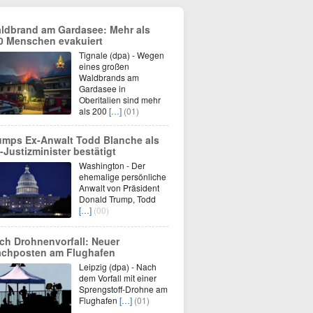
ldbrand am Gardasee: Mehr als
0 Menschen evakuiert
Tignale (dpa) - Wegen
eines großen
Waldbrands am
Gardasee in
Oberitalien sind mehr
als 200
[…]
(01)
umps Ex-Anwalt Todd Blanche als
-Justizminister bestätigt
Washington - Der
ehemalige persönliche
Anwalt von Präsident
Donald Trump, Todd
[…]
(00)
ch Drohnenvorfall: Neuer
chposten am Flughafen
Leipzig (dpa) - Nach
dem Vorfall mit einer
Sprengstoff-Drohne am
Flughafen
[…]
(01)