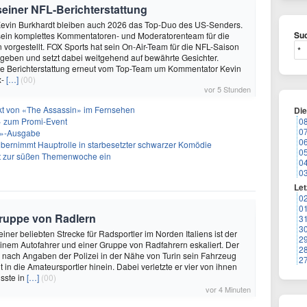
 seiner NFL-Berichterstattung
evin Burkhardt bleiben auch 2026 das Top-Duo des US-Senders.
Suc
ein komplettes Kommentatoren- und Moderatorenteam für die
vorgestellt. FOX Sports hat sein On-Air-Team für die NFL-Saison
geben und setzt dabei weitgehend auf bewährte Gesichter.
die Berichterstattung erneut vom Top-Team um Kommentator Kevin
x-
[…]
(00)
vor 5 Stunden
akt von «The Assassin» im Fernsehen
Di
 zum Promi-Event
0
0
ht»-Ausgabe
0
bernimmt Hauptrolle in starbesetzter schwarzer Komödie
0
t zur süßen Themenwoche ein
0
0
Let
0
0
 Gruppe von Radlern
3
3
 einer beliebten Strecke für Radsportler im Norden Italiens ist der
2
einem Autofahrer und einer Gruppe von Radfahrern eskaliert. Der
2
e nach Angaben der Polizei in der Nähe von Turin sein Fahrzeug
2
t in die Amateursportler hinein. Dabei verletzte er vier von ihnen
sste in
[…]
(00)
vor 4 Minuten