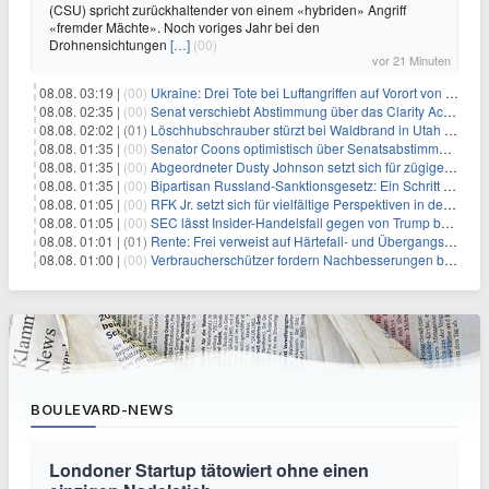
(CSU) spricht zurückhaltender von einem «hybriden» Angriff
«fremder Mächte». Noch voriges Jahr bei den
Drohnensichtungen
[…]
(00)
vor 21 Minuten
08.08. 03:19 |
(00)
Ukraine: Drei Tote bei Luftangriffen auf Vorort von Kiew
08.08. 02:35 |
(00)
Senat verschiebt Abstimmung über das Clarity Act: Auswirkungen auf Unternehmen und das Vertrauen der Investoren
08.08. 02:02 |
(01)
Löschhubschrauber stürzt bei Waldbrand in Utah ab
08.08. 01:35 |
(00)
Senator Coons optimistisch über Senatsabstimmungen angesichts von Finanzierungsbedenken
08.08. 01:35 |
(00)
Abgeordneter Dusty Johnson setzt sich für zügige Regierungsfinanzierung angesichts von Shutdown-Risiken ein
08.08. 01:35 |
(00)
Bipartisan Russland-Sanktionsgesetz: Ein Schritt in Richtung Energieunabhängigkeit
08.08. 01:05 |
(00)
RFK Jr. setzt sich für vielfältige Perspektiven in der Gesundheitspolitik beim CDC-Gedenkakt ein
08.08. 01:05 |
(00)
SEC lässt Insider-Handelsfall gegen von Trump begnadigten Manager fallen
08.08. 01:01 |
(01)
Rente: Frei verweist auf Härtefall- und Übergangsregelungen
08.08. 01:00 |
(00)
Verbraucherschützer fordern Nachbesserungen bei Frühstartrente
BOULEVARD-NEWS
Londoner Startup tätowiert ohne einen