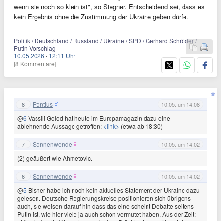
wenn sie noch so klein ist", so Stegner. Entscheidend sei, dass es
kein Ergebnis ohne die Zustimmung der Ukraine geben dürfe.
Politik / Deutschland / Russland / Ukraine / SPD / Gerhard Schröder /
Putin-Vorschlag
10.05.2026
·
12:11 Uhr
[8 Kommentare]
Pontius
8
10.05. um 14:08
@
6
Vassili Golod hat heute im Europamagazin dazu eine
ablehnende Aussage getroffen:
<link>
(etwa ab 18:30)
Sonnenwende
7
10.05. um 14:02
(2) geäußert wie Ahmetovic.
Sonnenwende
6
10.05. um 14:02
@
5
Bisher habe ich noch kein aktuelles Statement der Ukraine dazu
gelesen. Deutsche Regierungskreise positionieren sich übrigens
auch, sie weisen darauf hin dass das eine scheint Debatte seitens
Putin ist, wie hier viele ja auch schon vermutet haben. Aus der Zeit: