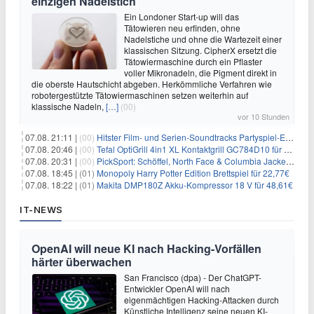
einzigen Nadelstich
Ein Londoner Start-up will das
Tätowieren neu erfinden, ohne
Nadelstiche und ohne die Wartezeit einer
klassischen Sitzung. CipherX ersetzt die
Tätowiermaschine durch ein Pflaster
voller Mikronadeln, die Pigment direkt in
die oberste Hautschicht abgeben. Herkömmliche Verfahren wie
robotergestützte Tätowiermaschinen setzen weiterhin auf
klassische Nadeln,
[…]
(00)
vor 10 Stunden
07.08. 21:11 |
(00)
Hitster Film- und Serien-Soundtracks Partyspiel-Erweiterung für 6,99€
07.08. 20:46 |
(00)
Tefal OptiGrill 4in1 XL Kontaktgrill GC784D10 für 239,99€
07.08. 20:31 |
(00)
PickSport: Schöffel, North Face & Columbia Jacken ab 39,60€
07.08. 18:45 |
(01)
Monopoly Harry Potter Edition Brettspiel für 22,77€
07.08. 18:22 |
(01)
Makita DMP180Z Akku-Kompressor 18 V für 48,61€
IT-NEWS
OpenAI will neue KI nach Hacking-Vorfällen
härter überwachen
San Francisco (dpa) - Der ChatGPT-
Entwickler OpenAI will nach
eigenmächtigen Hacking-Attacken durch
Künstliche Intelligenz seine neuen KI-