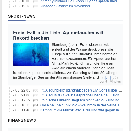
07.08. 13:00 |
(00)
Anthony Michael Hall: John Hughes sprach über eine Fortsetzung von 'The Breakfast Club'
07.08. 12:15 |
(00)
«Madden» startet im November
SPORT-NEWS
Freier Fall in die Tiefe: Apnoetaucher will
Rekord brechen
Starnberg (dpa) - Es ist stockdunkel,
eiskalt und der Wasserdruck presst die
Lunge auf einen Bruchteil ihres normalen
Volumens zusammen. Für Apnoetaucher
Minja Marinković fühlt sich die Tiefe an
«wie auf einem anderen Planeten. Man
ist sehr ruhig – und sehr alleine». Am Samstag will der 29-Jährige
im Starnberger See an der Allmannshauser Steilwand mit
[…]
(00)
vor 51 Minuten
07.08. 22:05 |
(00)
PGA Tour bleibt standhaft gegen LIV Golf Fusion in einem sich wandelnden Sportumfeld
07.08. 21:06 |
(00)
PGA Tour-CEO weist Gespräche über eine Fusion mit LIV Golf zurück und bekräftigt die Wettbewerbslandschaft
07.08. 17:59 |
(03)
Polnische Fahrerin siegt am Mont Ventoux und holt Tour-Gelb
07.08. 16:15 |
(04)
Gose bejubelt EM-Gold - Wellbrock in der Seine ausgebremst
07.08. 11:46 |
(01)
Kampf um die Macht: Wer ist für und wer gegen Infantino?
FINANZNEWS