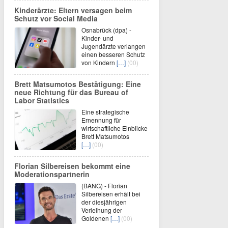
Kinderärzte: Eltern versagen beim
Schutz vor Social Media
Osnabrück (dpa) -
Kinder- und
Jugendärzte verlangen
einen besseren Schutz
von Kindern
[…]
(00)
Brett Matsumotos Bestätigung: Eine
neue Richtung für das Bureau of
Labor Statistics
Eine strategische
Ernennung für
wirtschaftliche Einblicke
Brett Matsumotos
[…]
(00)
Florian Silbereisen bekommt eine
Moderationspartnerin
(BANG) - Florian
Silbereisen erhält bei
der diesjährigen
Verleihung der
Goldenen
[…]
(00)