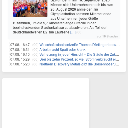
können sich Unternehmen noch bis zum
26. August 2026 anmelden. Im
Olympiastadion kommen Mitarbeitende
aus Unternehmen jeder Größe
zusammen, um die 5,7 Kilometer lange Strecke in der
beeindruckenden Stadionkulisse zu absolvieren. Als Teil der
deutschlandweiten B2Run Laufserie
[…]
(00)
vor 16 Stunden
07.08. 16:47 |
(00)
Wirtschaftsstaatssekretär Thomas Dörflinger besucht Handwerksbetrieb im Kammerbezirk Freiburg
07.08. 16:31 |
(00)
Arbeit macht Spaß oder krank
07.08. 16:10 |
(00)
Vernetzung in jeder Hinsicht – Die Städte der Zukunft sind grün-blau
07.08. 15:29 |
(00)
Drei bis zehn Prozent, so viel Strom verbraucht ein Aufzug im Gebäude
07.08. 15:20 |
(00)
Northern Discovery Metals gibt die Börsennotierung an der Frankfurter Wertpapierbörse bekannt