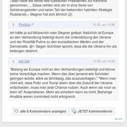
»Man habe die Worte des russischen Präsidenten zur Kenntnis
genommen, ... Diese reihten sich ein in eine Serie von
Scheinangeboten und seien Teil der bekannten hybriden Strategie
Russlands.« Stegner hat sich ähnlich (2)
Pontius
5
10.05. um 13:36
Ich hätte ja auf Mützenich oder Stegner getippt. Natürlich ist Europa
an den Verhandlung beteiligt durch die Unterstützung der Ukraine
und der Rivalität Putins zu den europäischen Werten und der
Demokratie. @
1
Gegen Schröder spricht, dass die die Ukraine ihn als
befangen ablehnt.
jub-jub
4
10.05. um 13:32
"Bislang sei Europa nicht an den Verhandlungen beteiligt und könne
keine Vorschläge machen. Wenn das über jemand wie Schröder
gelingen würde, wäre es fahrlässig, das auszuschlagen." "Wenn man
nicht will, dass Putin und Trump allein über die Zukunft der Ukraine
entscheiden, muss man jede Chance nutzen. Auch wenn sie noch so
klein ist" Ausprobieren. Mehr als scheitern kann es nicht. Bisherige
Ansätze waren zumindest nicht erfolgreich.
alle 8 Kommentare anzeigen
JETZT kommentieren
forum