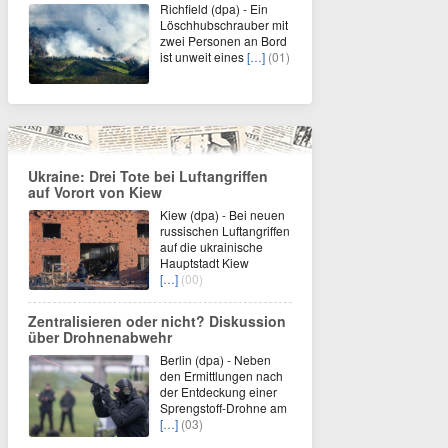
Richfield (dpa) - Ein
Löschhubschrauber mit
zwei Personen an Bord
ist unweit eines
[…]
(01)
Ukraine: Drei Tote bei Luftangriffen
auf Vorort von Kiew
Kiew (dpa) - Bei neuen
russischen Luftangriffen
auf die ukrainische
Hauptstadt Kiew
[…]
(00)
Zentralisieren oder nicht? Diskussion
über Drohnenabwehr
Berlin (dpa) - Neben
den Ermittlungen nach
der Entdeckung einer
Sprengstoff-Drohne am
[…]
(03)