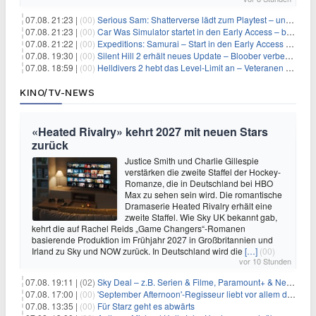
07.08. 21:23 |
(00)
Serious Sam: Shatterverse lädt zum Playtest – und erscheint schon bald!
07.08. 21:23 |
(00)
Car Was Simulator startet in den Early Access – bald gehts los!
07.08. 21:22 |
(00)
Expeditions: Samurai – Start in den Early Access ab heute im feudalen Japan
07.08. 19:30 |
(00)
Silent Hill 2 erhält neues Update – Bloober verbessert Grafik und Performance
07.08. 18:59 |
(00)
Helldivers 2 hebt das Level-Limit an – Veteranen können endlich weiter aufsteigen
KINO/TV-NEWS
«Heated Rivalry» kehrt 2027 mit neuen Stars
zurück
Justice Smith und Charlie Gillespie
verstärken die zweite Staffel der Hockey-
Romanze, die in Deutschland bei HBO
Max zu sehen sein wird. Die romantische
Dramaserie Heated Rivalry erhält eine
zweite Staffel. Wie Sky UK bekannt gab,
kehrt die auf Rachel Reids „Game Changers“-Romanen
basierende Produktion im Frühjahr 2027 in Großbritannien und
Irland zu Sky und NOW zurück. In Deutschland wird die
[…]
(00)
vor 10 Stunden
07.08. 19:11 |
(02)
Sky Deal – z.B. Serien & Filme, Paramount+ & Netflix für 19,99€/Monat
07.08. 17:00 |
(00)
'September Afternoon'-Regisseur liebt vor allem die 'Banalität' in seinen Filmen
07.08. 13:35 |
(00)
Für Starz geht es abwärts