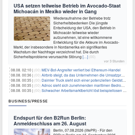
USA setzen teilweise Betrieb im Avocado-Staat
Michoacán in Mexiko wieder in Gang
Wiederaufnahme der Betriebe trotz
Sicherheitsbedenken Die jüngste
Entscheidung der USA, den Betrieb in
Michoacán teilweise wieder
aufzunehmen, ist eine willkommene
Entwicklung für die Akteure im Avocado-
Markt, der insbesondere in Nordamerika ein signifikantes
Wachstum der Nachfrage verzeichnet hat. Die durch
Sicherheitsprobleme verursachte Störung
[…]
(00)
vor 3 Stunden
08.08. 02:10 |
(00)
MEV-Bot-Angreifer verliert bei Ethereum-Handel
08.08. 00:36 |
(00)
Airbnb steigt, da das Unternehmen die Umsatzprognose anhebt und starkes Wachstum signalisiert
08.08. 00:35 |
(00)
Daimler Truck sieht sich einer potenziellen Geldstrafe von 1 Milliarde Euro aufgrund von EU-Emissionsvorschriften gegenüber
08.08. 00:35 |
(00)
Adnoc sieht sich zunehmenden maritimen Bedrohungen angesichts regionaler Spannungen gegenüber
08.08. 00:35 |
(00)
Schwacher Arbeitsmarktbericht löst beispiellosen Börsenanstieg aus
BUSINESS/PRESSE
Endspurt für den B2Run Berlin:
Anmeldeschluss am 26. August
Berlin, 07.08.2026 (lifePR) - Für den
B2Run Berlin am 16. September 2026