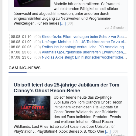
Modelle härter kontrollieren. Software mit
weitreichenden Fähigkeiten soll stärker
überwacht und abgeschirmt werden, unter anderem durch
eingeschränkten Zugang zu Netzwerken und Programmier-
Werkzeugen. Für ein neues
[…]
(00)
vor 2 Stunden
08.08. 01:10 |
(00)
Kinderärzte: Eltern versagen beim Schutz vor Social Media
08.08. 01:00 |
(00)
Umfrage: Mehrheit hält US-Techkonzerne für zu einflussreich
08.08. 00:05 |
(00)
Switch Inc. beantragt vertrauliche IPO-Anmeldung im Zuge des AI-Booms
07.08. 23:05 |
(00)
Akamais Q2-Ergebnisse übertreffen Erwartungen, doch Aktien fallen: Ein tieferer Blick
07.08. 23:05 |
(00)
Nvidias Aktie steigt: Ein historischer wöchentlicher Anstieg, getrieben von Innovation und Marktnachfrage
GAMING-NEWS
Ubisoft feiert das 25-jährige Jubiläum der Tom
Clancy’s Ghost Recon-Reihe
Ubisoft feierte heute das 25-jährige
Jubiläum von Tom Clancy’s Ghost Recon
mit einem kostenlosen Titel-Update für
Ghost Recon Wildlands , der Rückkehr
des bei Fans beliebten Predator -Events
und weiteren Inhalten. Ghost Recon
Wildlands: Last Rites ist ab sofort kostenlos über Ubisoft+, für
PlayStation5, PlayStation4, Xbox Series X|S, Xbox One
[…]
(00)
vor 8 Stunden