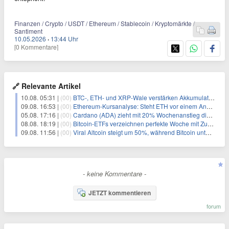
Finanzen / Crypto / USDT / Ethereum / Stablecoin / Kryptomärkte /
Santiment
10.05.2026
·
13:44 Uhr
[0 Kommentare]
🔗 Relevante Artikel
10.08. 05:31 |
(00)
BTC-, ETH- und XRP-Wale verstärken Akkumulation, da CryptoQuant das Ende des Bärenmarktes sieht
09.08. 16:53 |
(00)
Ethereum-Kursanalyse: Steht ETH vor einem Anstieg auf 2.000 $?
05.08. 17:16 |
(00)
Cardano (ADA) zieht mit 20% Wochenanstieg die Aufmerksamkeit der Händler auf sich
08.08. 18:19 |
(00)
Bitcoin-ETFs verzeichnen perfekte Woche mit Zuflüssen auf 3-Monats-Hoch
09.08. 11:56 |
(00)
Viral Altcoin steigt um 50%, während Bitcoin unter $65.000 fällt
- keine Kommentare -
JETZT kommentieren
forum