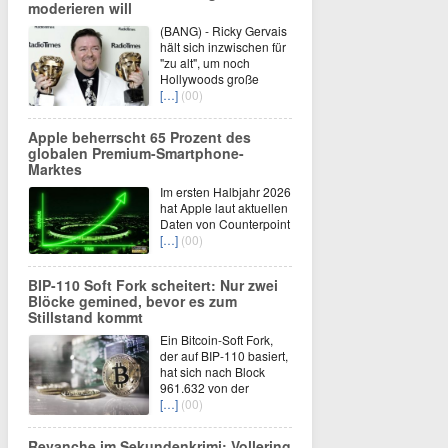
moderieren will
(BANG) - Ricky Gervais
hält sich inzwischen für
"zu alt", um noch
Hollywoods große
[…]
(00)
Apple beherrscht 65 Prozent des
globalen Premium-Smartphone-
Marktes
Im ersten Halbjahr 2026
hat Apple laut aktuellen
Daten von Counterpoint
[…]
(00)
BIP-110 Soft Fork scheitert: Nur zwei
Blöcke gemined, bevor es zum
Stillstand kommt
Ein Bitcoin-Soft Fork,
der auf BIP-110 basiert,
hat sich nach Block
961.632 von der
[…]
(00)
Revanche im Sekundenkrimi: Vollering