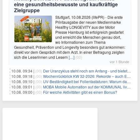
eine gesundheitsbewusste und kaufkräftige
Zielgruppe
Stuttgart, 10.08.2026 (lifePR) - Die erste
Printausgabe der neuen Medienmarke
Healthy LONGEVITY aus der Motor
Presse Hamburg ist erfolgreich gestartet
und erreicht die Menschen genau dort,
wo Informationen zum Thema
Gesundheit, Prävention und Longevity besonders gut ankommen:
direkt vor dem Gespräch mit dem Arzt. In einer Befragung zeigten
sich die Leserinnen und Lesern
[…]
(00)
vor 1 Stunde
10.08. 09:34 |
(00)
Der Uranzyklus steht noch am Anfang - und bietet Chancen
10.08. 09:18 |
(00)
Wochenrückblick KW 32-2026: Rekorde – auch Edelmetalle melden sich zurück!
10.08. 09:10 |
(00)
UV-Beständigkeit bei Folientastaturen: Warum das Material allein nicht über die Lebensdauer entscheidet
10.08. 09:01 |
(00)
MOBA Mobile Automation auf der KOMMUNAL live in Fulda
10.08. 09:00 |
(00)
Für welche Aktivitäten gibt es einen Bonus?