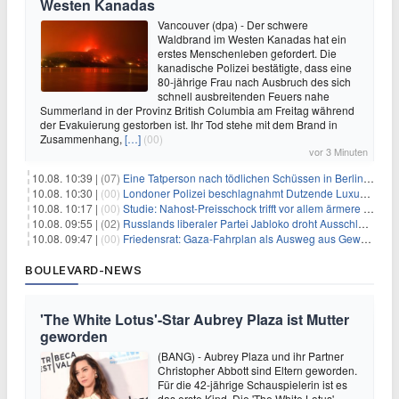
Westen Kanadas
Vancouver (dpa) - Der schwere
Waldbrand im Westen Kanadas hat ein
erstes Menschenleben gefordert. Die
kanadische Polizei bestätigte, dass eine
80-jährige Frau nach Ausbruch des sich
schnell ausbreitenden Feuers nahe
Summerland in der Provinz British Columbia am Freitag während
der Evakuierung gestorben ist. Ihr Tod stehe mit dem Brand in
Zusammenhang,
[…]
(00)
vor 3 Minuten
10.08. 10:39 |
(07)
Eine Tatperson nach tödlichen Schüssen in Berlin im Visier
10.08. 10:30 |
(00)
Londoner Polizei beschlagnahmt Dutzende Luxusautos
10.08. 10:17 |
(00)
Studie: Nahost-Preisschock trifft vor allem ärmere Haushalte
10.08. 09:55 |
(02)
Russlands liberaler Partei Jabloko droht Ausschluss von Wahl
10.08. 09:47 |
(00)
Friedensrat: Gaza-Fahrplan als Ausweg aus Gewaltspirale
BOULEVARD-NEWS
'The White Lotus'-Star Aubrey Plaza ist Mutter
geworden
(BANG) - Aubrey Plaza und ihr Partner
Christopher Abbott sind Eltern geworden.
Für die 42-jährige Schauspielerin ist es
das erste Kind. Die 'The White Lotus'-