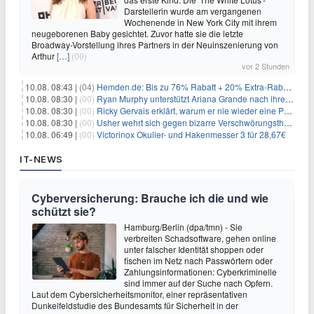
Darstellerin wurde am vergangenen
Wochenende in New York City mit ihrem
neugeborenen Baby gesichtet. Zuvor hatte sie die letzte
Broadway-Vorstellung ihres Partners in der Neuinszenierung von
Arthur
[…]
(00)
vor 2 Stunden
10.08. 08:43 |
(04)
Hemden.de: Bis zu 76% Rabatt + 20% Extra-Rabatt auf ALLE Hemden
10.08. 08:30 |
(00)
Ryan Murphy unterstützt Ariana Grande nach ihrem Ausstieg bei 'American Horror Story'
10.08. 08:30 |
(00)
Ricky Gervais erklärt, warum er nie wieder eine Preisverleihung moderieren will
10.08. 08:30 |
(00)
Usher wehrt sich gegen bizarre Verschwörungstheorie über angeblichen 'Klon'
10.08. 06:49 |
(00)
Victorinox Okulier- und Hakenmesser 3 für 28,67€
IT-NEWS
Cyberversicherung: Brauche ich die und wie
schützt sie?
Hamburg/Berlin (dpa/tmn) - Sie
verbreiten Schadsoftware, gehen online
unter falscher Identität shoppen oder
fischen im Netz nach Passwörtern oder
Zahlungsinformationen: Cyberkriminelle
sind immer auf der Suche nach Opfern.
Laut dem Cybersicherheitsmonitor, einer repräsentativen
Dunkelfeldstudie des Bundesamts für Sicherheit in der