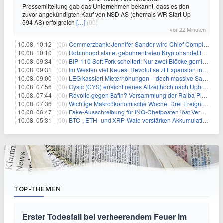
Pressemitteilung gab das Unternehmen bekannt, dass es den
zuvor angekündigten Kauf von NSD AS (ehemals WR Start Up
594 AS) erfolgreich
[…]
(00)
vor 22 Minuten
10.08. 10:12 |
(00)
Commerzbank: Jennifer Sander wird Chief Compliance Officer der
10.08. 10:10 |
(00)
Robinhood startet gebührenfreien Kryptohandel für britische Investoren
10.08. 09:34 |
(00)
BIP-110 Soft Fork scheitert: Nur zwei Blöcke gemined, bevor es zum Stillstand kommt
10.08. 09:31 |
(00)
Im Westen viel Neues: Revolut setzt Expansion in Europa fort
10.08. 09:00 |
(00)
LEG kassiert Mieterhöhungen – doch massive Sanierungskosten fressen Gewinne auf
10.08. 07:56 |
(00)
Cysic (CYS) erreicht neues Allzeithoch nach Upbit-Listing
10.08. 07:44 |
(00)
Revolte gegen Bafin? Versammlung der Raiba Plankstetten mit brisanter Agenda
10.08. 07:36 |
(00)
Wichtige Makroökonomische Woche: Drei Ereignisse, die Bitcoin beeinflussen könnten
10.08. 06:47 |
(00)
Fake-Ausschreibung für ING-Chefposten löst Verwirrung aus
10.08. 05:31 |
(00)
BTC-, ETH- und XRP-Wale verstärken Akkumulation, da CryptoQuant das Ende des Bärenmarktes sieht
TOP-THEMEN
Erster Todesfall bei verheerendem Feuer im