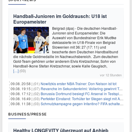
Handball-Junioren im Goldrausch: U18 ist
Europameister
Belgrad (dpa) - Die deutschen Handball-
Junioren sind Europameister. Die
Auswahl von Bundestrainer Erik Wudtke
deklassierte im U18-Finale von Belgrad
Slowenien mit 36: 27 (17: 11) und
bescherte dem Deutschen Handballbund
die nächste Goldmedaille im Nachwuchsbereich. Zum deutschen
Gold-Team gehören unter anderem Elvis Kretzschmar, Sohn von
Handball-Ikone Stefan Kretzschmar, sowie Kalle Gaugisch,
[…]
(03)
vor 12 Stunden
09.08. 20:58 |
(01)
Nowitzkis erster NBA-Trainer: Don Nelson ist tot
09.08. 19:15 |
(07)
Revanche im Sekundenkrimi: Vollering gewinnt Tour
09.08. 17:12 |
(02)
Borussia Dortmund besiegt FC Arsenal in Testspiel mit 3:2
09.08. 16:49 |
(03)
Perfekter Einstand: Torhüter ter Stegen siegt mit Ajax
09.08. 11:38 |
(03)
Schmutzkampagne gegen Infantino? FIFA schaltet auf Angriff
BUSINESS/PRESSE
Healthy LONGEVITY überzeugt auf Anhieb