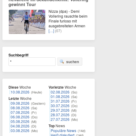
gewinnt Tour
Nizza (dpa) - Demi
Vollering rauschte beim
Finale furioso mit
ausgebreiteten Armen
[…]
(07)
Suchbegriff
suchen
Diese
Woche
Vorletzte
Woche
10.08.2026
02.08.2026
(Heute)
(So)
01.08.2026
(Sa)
Letzte
Woche
31.07.2026
(Fr)
09.08.2026
(Gestern)
30.07.2026
(Do)
08.08.2026
(Sa)
29.07.2026
(Mi)
07.08.2026
(Fr)
28.07.2026
(Di)
06.08.2026
(Do)
27.07.2026
(Mo)
05.08.2026
(Mi)
Top
News
04.08.2026
(Di)
03.08.2026
Populäre News
(Mo)
(14d)
Heiß diskutiert
(14d)