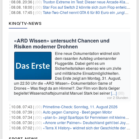
08.08. 20:36 |
(00)
Truxton Extreme im Test: Dieser neue Arcade-Klassiker verzeiht dir gar nichts
08.08. 18:00 |
(00)
Star Fox auf Switch 2 könnte sich zum Flop entwickeln
08.08. 17:45 |
(00)
Take-Two-Chef nennt GTA 6 für 80 Euro ein „unglaubliches Schnäppchen“
KINO/TV-NEWS
«ARD Wissen» untersucht Chancen und
Risiken moderner Drohnen
Eine neue Dokumentation widmet sich
dem rasanten Aufstieg unbemannter
Fluggeräte. Dabei geht es um
Sicherheitsrisiken ebenso wie um zivile
und militärische Einsatzmöglichkeiten.
Das Erste zeigt am Montag, 31. August,
um 22.50 Uhr die «ARD Wissen»-Dokumentation Game of
Drones – Was fliegt da am Himmel?. Der Film von Boris Geiger
begleitet Wissenschaftsjournalist Manuel Stark bei seiner
[…]
(00)
vor 2 Stunden
10.08. 07:43 |
(00)
Primetime-Check: Sonntag, 11. August 2026
10.08. 07:39 |
(00)
Auto gegen Camping - Beet gegen Motor
10.08. 07:34 |
(00)
«plan b» zeigt Spartipps für Fernreisen mit kleinem Budget
10.08. 07:30 |
(00)
«Amore unter Palmen» Deutschland geht bei Joyn weiter
10.08. 07:02 |
(00)
«Terra X History» widmet sich der Geschichte der deutschen Vereine
SPORT-NEWS