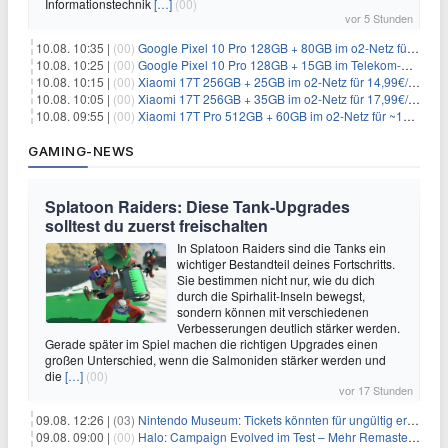
Informationstechnik
[…]
(00)
vor 5 Stunden
10.08. 10:35 |
(00)
Google Pixel 10 Pro 128GB + 80GB im o2-Netz für 24,99€/Monat (effektiv -6,60€/Monat)
10.08. 10:25 |
(00)
Google Pixel 10 Pro 128GB + 15GB im Telekom-Netz für 19,98€/Monat (effektiv -12,77€/Monat)
10.08. 10:15 |
(00)
Xiaomi 17T 256GB + 25GB im o2-Netz für 14,99€/Monat (effektiv -4,30€/Monat)
10.08. 10:05 |
(00)
Xiaomi 17T 256GB + 35GB im o2-Netz für 17,99€/Monat (effektiv -2,47€/Monat)
10.08. 09:55 |
(00)
Xiaomi 17T Pro 512GB + 60GB im o2-Netz für ~19,99€/Monat (effektiv -7,22€/Monat)
GAMING-NEWS
Splatoon Raiders: Diese Tank-Upgrades
solltest du zuerst freischalten
In Splatoon Raiders sind die Tanks ein
wichtiger Bestandteil deines Fortschritts.
Sie bestimmen nicht nur, wie du dich
durch die Spirhalit-Inseln bewegst,
sondern können mit verschiedenen
Verbesserungen deutlich stärker werden.
Gerade später im Spiel machen die richtigen Upgrades einen
großen Unterschied, wenn die Salmoniden stärker werden und
die
[…]
(00)
vor 17 Stunden
09.08. 12:26 |
(03)
Nintendo Museum: Tickets könnten für ungültig erklärt werden!
09.08. 09:00 |
(00)
Halo: Campaign Evolved im Test – Mehr Remaster als Remake