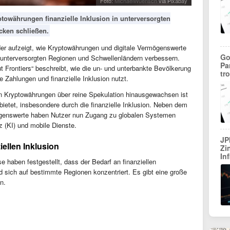
Foto:
MichaelWuensch
via Pixabay
ptowährungen finanzielle Inklusion in unterversorgten
cken schließen.
 der aufzeigt, wie Kryptowährungen und digitale Vermögenswerte
Go
 unterversorgten Regionen und Schwellenländern verbessern.
Pa
t Frontiers“ beschreibt, wie die un- und unterbankte Bevölkerung
tr
 Zahlungen und finanzielle Inklusion nutzt.
on Kryptowährungen über reine Spekulation hinausgewachsen ist
etet, insbesondere durch die finanzielle Inklusion. Neben dem
mögenswerte haben Nutzer nun Zugang zu globalen Systemen
z (KI) und mobile Dienste.
JP
iellen Inklusion
Zi
In
e haben festgestellt, dass der Bedarf an finanziellen
und sich auf bestimmte Regionen konzentriert. Es gibt eine große
n.