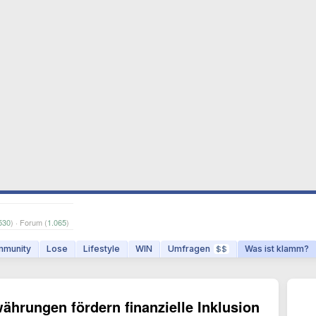
530
) · Forum (
1.065
)
munity
Lose
Lifestyle
WIN
Umfragen
Was ist klamm?
$$
ährungen fördern finanzielle Inklusion