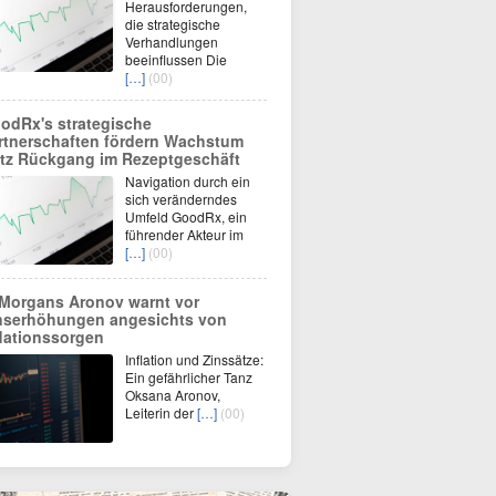
Herausforderungen,
die strategische
Verhandlungen
beeinflussen Die
[…]
(00)
odRx's strategische
rtnerschaften fördern Wachstum
otz Rückgang im Rezeptgeschäft
Navigation durch ein
sich veränderndes
Umfeld GoodRx, ein
führender Akteur im
[…]
(00)
Morgans Aronov warnt vor
nserhöhungen angesichts von
flationssorgen
Inflation und Zinssätze:
Ein gefährlicher Tanz
Oksana Aronov,
Leiterin der
[…]
(00)