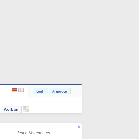
Login
Anmelden
Werben
- keine Kommentare -