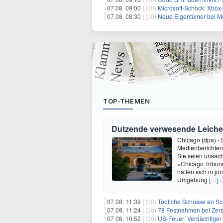
07.08. 09:00 |
(00)
Microsoft-Schock: Xbox
07.08. 08:30 |
(00)
Neue Eigentümer bei 
TOP-THEMEN
Dutzende verwesende Leichen
Chicago (dpa) - 
Medienberichten
Sie seien unsach
«Chicago Tribun
hätten sich in jü
Umgebung
[…]
(
07.08. 11:39 |
(00)
Tödliche Schüsse an Sc
07.08. 11:24 |
(00)
78 Festnahmen bei Zer
07.08. 10:52 |
(00)
US-Feuer: Verdächtiger 