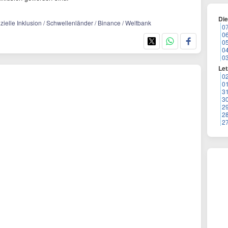
Di
zielle Inklusion / Schwellenländer / Binance / Weltbank
0
0
0
0
0
Let
0
0
3
3
2
2
2