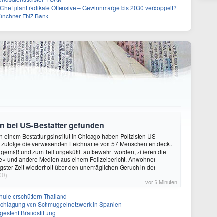
-Chef plant radikale Offensive – Gewinnmarge bis 2030 verdoppelt?
Münchner FNZ Bank
 bei US-Bestatter gefunden
In einem Bestattungsinstitut in Chicago haben Polizisten US-
 zufolge die verwesenden Leichname von 57 Menschen entdeckt.
gemäß und zum Teil ungekühlt aufbewahrt worden, zitieren die
e» und andere Medien aus einem Polizeibericht. Anwohner
ngster Zeit wiederholt über den unerträglichen Geruch in der
00)
vor 6 Minuten
hule erschüttern Thailand
schlagung von Schmuggelnetzwerk in Spanien
gesteht Brandstiftung