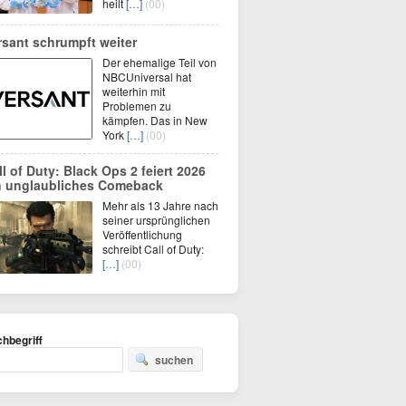
heilt
[…]
(00)
rsant schrumpft weiter
Der ehemalige Teil von
NBCUniversal hat
weiterhin mit
Problemen zu
kämpfen. Das in New
York
[…]
(00)
ll of Duty: Black Ops 2 feiert 2026
n unglaubliches Comeback
Mehr als 13 Jahre nach
seiner ursprünglichen
Veröffentlichung
schreibt Call of Duty:
[…]
(00)
hbegriff
suchen