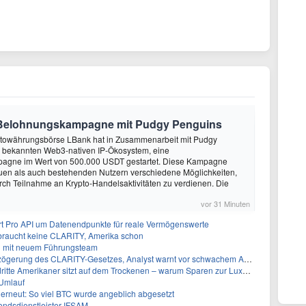
 Belohnungskampagne mit Pudgy Penguins
ptowährungsbörse LBank hat in Zusammenarbeit mit Pudgy
 bekannten Web3-nativen IP-Ökosystem, eine
agne im Wert von 500.000 USDT gestartet. Diese Kampagne
euen als auch bestehenden Nutzern verschiedene Möglichkeiten,
ch Teilnahme an Krypto-Handelsaktivitäten zu verdienen. Die
vor 31 Minuten
t Pro API um Datenendpunkte für reale Vermögenswerte
 braucht keine CLARITY, Amerika schon
n mit neuem Führungsteam
gerung des CLARITY-Gesetzes, Analyst warnt vor schwachem August-Trend
te Amerikaner sitzt auf dem Trockenen – warum Sparen zur Luxus-Aktivität wird
 Umlauf
 erneut: So viel BTC wurde angeblich abgesetzt
ndsdienstleister IFSAM