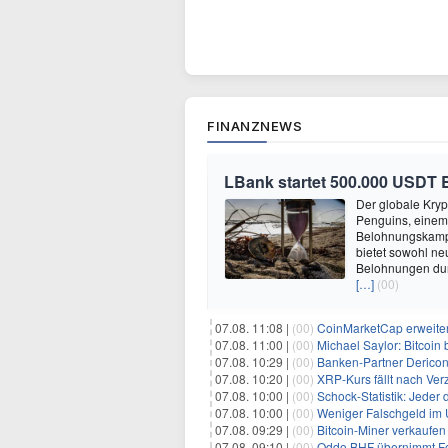
FINANZNEWS
LBank startet 500.000 USDT
Der globale Kry
Penguins, einem
Belohnungskamp
bietet sowohl n
Belohnungen dur
[…]
(00)
07.08. 11:08 |
(00)
CoinMarketCap erweiter
07.08. 11:00 |
(00)
Michael Saylor: Bitcoin
07.08. 10:29 |
(00)
Banken-Partner Derico
07.08. 10:20 |
(00)
XRP-Kurs fällt nach Verzö
07.08. 10:00 |
(00)
Schock-Statistik: Jeder drit
07.08. 10:00 |
(00)
Weniger Falschgeld im
07.08. 09:29 |
(00)
Bitcoin-Miner verkaufen
07.08. 09:10 |
(00)
Oddo BHF übernimmt Fo