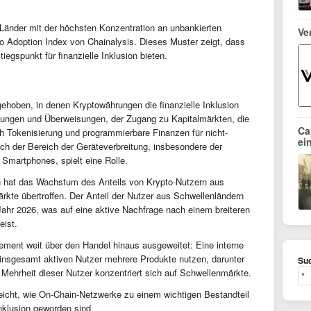
 Länder mit der höchsten Konzentration an unbankierten
Ve
 Adoption Index von Chainalysis. Dieses Muster zeigt, dass
iegspunkt für finanzielle Inklusion bieten.
ehoben, in denen Kryptowährungen die finanzielle Inklusion
lungen und Überweisungen, der Zugang zu Kapitalmärkten, die
Ca
h Tokenisierung und programmierbare Finanzen für nicht-
ei
ch der Bereich der Geräteverbreitung, insbesondere der
Smartphones, spielt eine Rolle.
on hat das Wachstum des Anteils von Krypto-Nutzern aus
rkte übertroffen. Der Anteil der Nutzer aus Schwellenländern
ahr 2026, was auf eine aktive Nachfrage nach einem breiteren
eist.
ement weit über den Handel hinaus ausgeweitet: Eine interne
 insgesamt aktiven Nutzer mehrere Produkte nutzen, darunter
Suc
 Mehrheit dieser Nutzer konzentriert sich auf Schwellenmärkte.
eicht, wie On-Chain-Netzwerke zu einem wichtigen Bestandteil
Inklusion geworden sind.