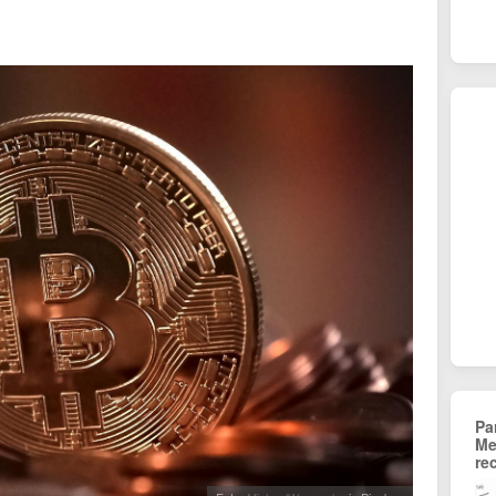
Pa
Me
re