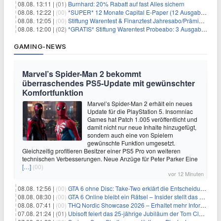
08.08. 13:11 |
(01)
Burnhard: 20% Rabatt auf fast Alles sichern
08.08. 12:22 |
(00)
*SUPER* 12 Monate Capital E-Paper (12 Ausgaben) für NUR 7€ (statt 80,04€)
08.08. 12:05 |
(00)
Stiftung Warentest & Finanztest Jahresabo/Prämienabo für 35€ + Buchprämie
08.08. 12:00 |
(02)
*GRATIS* Stiftung Warentest Probeabo: 3 Ausgaben gratis im Wert von 25,20€
GAMING-NEWS
Marvel’s Spider-Man 2 bekommt
überraschendes PS5-Update mit gewünschter
Komfortfunktion
Marvel’s Spider-Man 2 erhält ein neues
Update für die PlayStation 5. Insomniac
Games hat Patch 1.005 veröffentlicht und
damit nicht nur neue Inhalte hinzugefügt,
sondern auch eine von Spielern
gewünschte Funktion umgesetzt.
Gleichzeitig profitieren Besitzer einer PS5 Pro von weiteren
technischen Verbesserungen. Neue Anzüge für Peter Parker Eine
[…]
(00)
vor 12 Minuten
08.08. 12:56 |
(00)
GTA 6 ohne Disc: Take-Two erklärt die Entscheidung für Download-Codes
08.08. 08:30 |
(00)
GTA 6 Online bleibt ein Rätsel – Insider stellt das neue Gerücht klar
08.08. 07:41 |
(00)
THQ Nordic Showcase 2026 – Erhaltet mehr Informationen
07.08. 21:24 |
(01)
Ubisoft feiert das 25-jährige Jubiläum der Tom Clancy’s Ghost Recon-Reihe