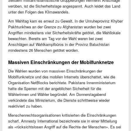
Seitdem militant-islamistische Gruppierungen vermehrt Anschläge
verüben, ist die Sicherheitslage angespannt. Auch leidet das Land
unter den Folgen des Klimawandels.
Am Wahltag kam es erneut zu Gewalt. In der Unruheprovinz Khyber
Pakhtunkhwa an der Grenze zu Afghanistan wurden bei zwei
Angriffen mindestens vier Sicherheitskräfte getötet, die Wahllokale
bewachten. Bereits am Tag vor der Wahl waren bei zwei
Anschlägen auf Wahlkampfbüros in der Provinz Baluchistan
mindestens 26 Menschen getötet worden.
Massiven Einschränkungen der Mobilfunknetze
Die Wahlen wurden von massiven Einschränkungen der
Mobilfunknetze und des mobilen Internets überschattet, wie die
Organisation NetBlocks berichtete. Pakistans Innenministerium
hatte die Sperren mit der angeblichen Sicherheit für die
Wählerinnen und Wähler begründet. Am Donnerstagabend
verkündete das Ministerium, die Dienste schrittweise wieder
reaktiviert zu haben.
Menschenrechtsorganisationen kritisierten die Einschränkungen
scharf. Amnesty International bezeichnete sie in einer Mitteilung
als «rücksichtslosen Angriff auf die Rechte der Menschen». Es sei