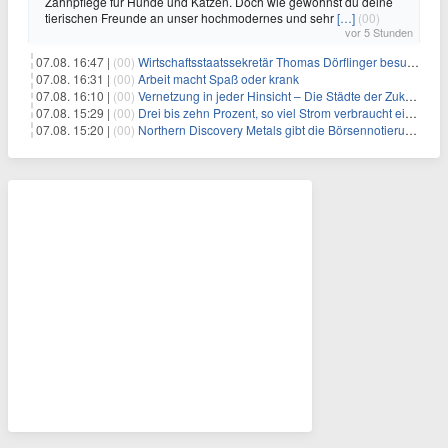
Zahnpflege für Hunde und Katzen. Doch wie gewöhnst du deine
tierischen Freunde an unser hochmodernes und sehr
[…]
(00)
vor 5 Stunden
07.08. 16:47 |
(00)
Wirtschaftsstaatssekretär Thomas Dörflinger besucht Handwerksbetrieb im Kammerbezirk Freiburg
07.08. 16:31 |
(00)
Arbeit macht Spaß oder krank
07.08. 16:10 |
(00)
Vernetzung in jeder Hinsicht – Die Städte der Zukunft sind grün-blau
07.08. 15:29 |
(00)
Drei bis zehn Prozent, so viel Strom verbraucht ein Aufzug im Gebäude
07.08. 15:20 |
(00)
Northern Discovery Metals gibt die Börsennotierung an der Frankfurter Wertpapierbörse bekannt