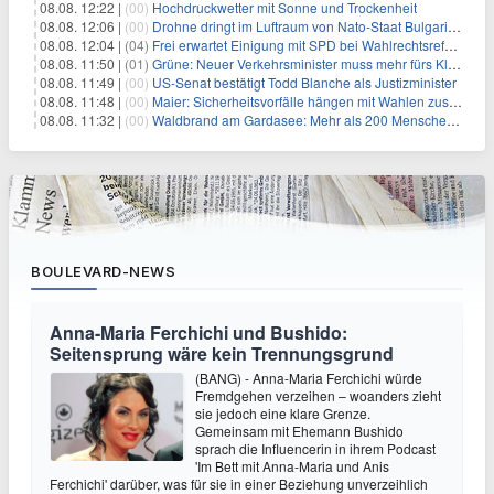
08.08. 12:22 |
(00)
Hochdruckwetter mit Sonne und Trockenheit
08.08. 12:06 |
(00)
Drohne dringt im Luftraum von Nato-Staat Bulgarien ein
08.08. 12:04 |
(04)
Frei erwartet Einigung mit SPD bei Wahlrechtsreform
08.08. 11:50 |
(01)
Grüne: Neuer Verkehrsminister muss mehr fürs Klima tun
08.08. 11:49 |
(00)
US-Senat bestätigt Todd Blanche als Justizminister
08.08. 11:48 |
(00)
Maier: Sicherheitsvorfälle hängen mit Wahlen zusammen
08.08. 11:32 |
(00)
Waldbrand am Gardasee: Mehr als 200 Menschen evakuiert
BOULEVARD-NEWS
Anna-Maria Ferchichi und Bushido:
Seitensprung wäre kein Trennungsgrund
(BANG) - Anna-Maria Ferchichi würde
Fremdgehen verzeihen – woanders zieht
sie jedoch eine klare Grenze.
Gemeinsam mit Ehemann Bushido
sprach die Influencerin in ihrem Podcast
'Im Bett mit Anna-Maria und Anis
Ferchichi' darüber, was für sie in einer Beziehung unverzeihlich