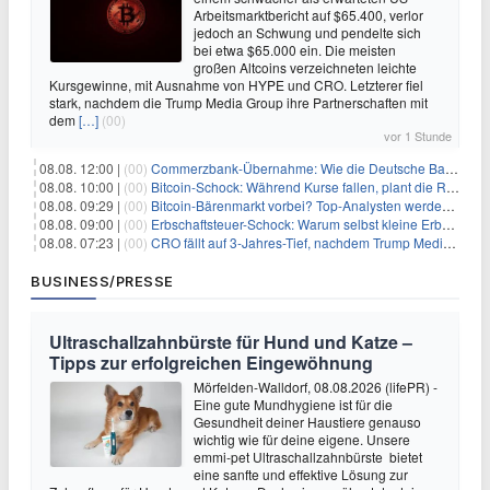
Arbeitsmarktbericht auf $65.400, verlor
jedoch an Schwung und pendelte sich
bei etwa $65.000 ein. Die meisten
großen Altcoins verzeichneten leichte
Kursgewinne, mit Ausnahme von HYPE und CRO. Letzterer fiel
stark, nachdem die Trump Media Group ihre Partnerschaften mit
dem
[…]
(00)
vor 1 Stunde
08.08. 12:00 |
(00)
Commerzbank-Übernahme: Wie die Deutsche Bank im Schatten zum großen Gewinner wird
08.08. 10:00 |
(00)
Bitcoin-Schock: Während Kurse fallen, plant die Regierung die Steuer-Bombe
08.08. 09:29 |
(00)
Bitcoin-Bärenmarkt vorbei? Top-Analysten werden optimistisch, aber die Geschichte sagt etwas anderes
08.08. 09:00 |
(00)
Erbschaftsteuer-Schock: Warum selbst kleine Erbschaften den Fiskus Millionen kosten
08.08. 07:23 |
(00)
CRO fällt auf 3-Jahres-Tief, nachdem Trump Media zwei große Crypto.com-Deals storniert
BUSINESS/PRESSE
Ultraschallzahnbürste für Hund und Katze –
Tipps zur erfolgreichen Eingewöhnung
Mörfelden-Walldorf, 08.08.2026 (lifePR) -
Eine gute Mundhygiene ist für die
Gesundheit deiner Haustiere genauso
wichtig wie für deine eigene. Unsere
emmi-pet Ultraschallzahnbürste bietet
eine sanfte und effektive Lösung zur