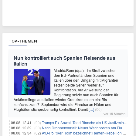
TOP-THEMEN
Nun kontrolliert auch Spanien Reisende aus
Italien
Madrid/Rom (dpa) - Im Streit zwischen
den EU-Partnerländern Spanien und
Italien über den Umgang mit Migranten
setzen beide Seiten weiter auf
Konfrontation. Auf Anweisung der
Regierung setzte nun auch Spanien für
Ankömmlinge aus Italien wieder Grenzkontrollen ein: Bis
zunächst zum 7. September wird die Einreise an Häfen und
Flughäfen stichprobenartig kontrolliert. Damit
[…]
(00)
vor 15 Minuten
08.08. 12:41 |
(00)
Trumps Ex-Anwalt Todd Blanche als US-Justizminister bestätigt
08.08. 12:39 |
(00)
Nach Drohnenvorfall: Neuer Wachposten am Flughafen
08.08. 12:34 |
(02)
AfD-Politiker Holm bezeichnet Renten-Rebellion als "Rollenspiel"