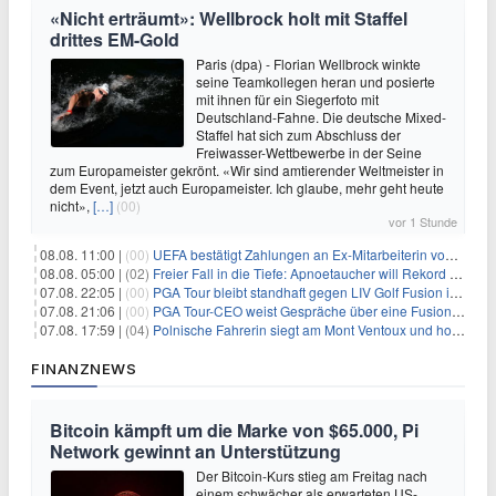
«Nicht erträumt»: Wellbrock holt mit Staffel
drittes EM-Gold
Paris (dpa) - Florian Wellbrock winkte
seine Teamkollegen heran und posierte
mit ihnen für ein Siegerfoto mit
Deutschland-Fahne. Die deutsche Mixed-
Staffel hat sich zum Abschluss der
Freiwasser-Wettbewerbe in der Seine
zum Europameister gekrönt. «Wir sind amtierender Weltmeister in
dem Event, jetzt auch Europameister. Ich glaube, mehr geht heute
nicht»,
[…]
(00)
vor 1 Stunde
08.08. 11:00 |
(00)
UEFA bestätigt Zahlungen an Ex-Mitarbeiterin von Infantino
08.08. 05:00 |
(02)
Freier Fall in die Tiefe: Apnoetaucher will Rekord brechen
07.08. 22:05 |
(00)
PGA Tour bleibt standhaft gegen LIV Golf Fusion in einem sich wandelnden Sportumfeld
07.08. 21:06 |
(00)
PGA Tour-CEO weist Gespräche über eine Fusion mit LIV Golf zurück und bekräftigt die Wettbewerbslandschaft
07.08. 17:59 |
(04)
Polnische Fahrerin siegt am Mont Ventoux und holt Tour-Gelb
FINANZNEWS
Bitcoin kämpft um die Marke von $65.000, Pi
Network gewinnt an Unterstützung
Der Bitcoin-Kurs stieg am Freitag nach
einem schwächer als erwarteten US-