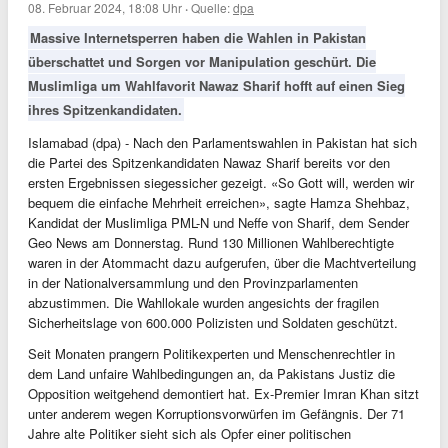
08. Februar 2024, 18:08 Uhr
·
Quelle:
dpa
Massive Internetsperren haben die Wahlen in Pakistan
überschattet und Sorgen vor Manipulation geschürt. Die
Muslimliga um Wahlfavorit Nawaz Sharif hofft auf einen Sieg
ihres Spitzenkandidaten.
Islamabad (dpa) - Nach den Parlamentswahlen in Pakistan hat sich
die Partei des Spitzenkandidaten Nawaz Sharif bereits vor den
ersten Ergebnissen siegessicher gezeigt. «So Gott will, werden wir
bequem die einfache Mehrheit erreichen», sagte Hamza Shehbaz,
Kandidat der Muslimliga PML-N und Neffe von Sharif, dem Sender
Geo News am Donnerstag. Rund 130 Millionen Wahlberechtigte
waren in der Atommacht dazu aufgerufen, über die Machtverteilung
in der Nationalversammlung und den Provinzparlamenten
abzustimmen. Die Wahllokale wurden angesichts der fragilen
Sicherheitslage von 600.000 Polizisten und Soldaten geschützt.
Seit Monaten prangern Politikexperten und Menschenrechtler in
dem Land unfaire Wahlbedingungen an, da Pakistans Justiz die
Opposition weitgehend demontiert hat. Ex-Premier Imran Khan sitzt
unter anderem wegen Korruptionsvorwürfen im Gefängnis. Der 71
Jahre alte Politiker sieht sich als Opfer einer politischen