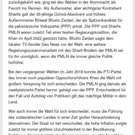
zurückgekehrt war, ging bei den Wahlen in der Atommacht als
Favorit ins Rennen. Als Außenseiter, aber wichtigster Kontrahent
Sharifs galt der 35-jährige Oxford-Absolvent und frühere
Außenminister Bilawal Bhutto Zardari, der als Spitzenkandidat für
die pakistanische Volkspartei (PPP) antrat. Die PPP und Sharifs
PML-N waren zuletzt Teil einer breiten Regierungskoalition, die
Khan im April 2022 gestürzt hatte. Bhutto Zardari sagte dem
lokalen TV-Sender Geo News vor der Wahl, eine weitere
Regierungszusammenarbeit mit den Sharif-Brüdern der PML-N sei
für ihn unmöglich, wenn die PML-N die immer gleiche Politik
fortführe.
Bei den vergangenen Wahlen im Jahr 2018 konnte die PTI-Partei
des immer noch populären Oppositionsführers Khan die Wahl mit
großem Vorsprung für sich entscheiden. Die PML-N ging damals als
zweitplatzierte Partei hervor, gefolgt von der PPP. Entscheidend für
den Fall und Aufstieg von Politikern gilt das mächtige Militär in dem
Land.
Wer auch immer die Wahl für sich entscheidet, muss die Führung
des südasiatischen Landes in einer Zeit großer Herausforderung
übernehmen. Der Staat ist tief verschuldet, die hohe Inflation sorgte
zuletzt für immer größere Unzufriedenheit in der Bevölkerung.