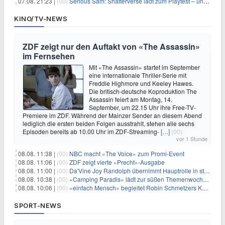
07.08. 21:23 |
(00)
Serious Sam: Shatterverse lädt zum Playtest – und erscheint schon bald!
KINO/TV-NEWS
ZDF zeigt nur den Auftakt von «The Assassin»
im Fernsehen
Mit «The Assassin» startet im September
eine internationale Thriller-Serie mit
Freddie Highmore und Keeley Hawes.
Die britisch-deutsche Koproduktion The
Assassin feiert am Montag, 14.
September, um 22.15 Uhr ihre Free-TV-
Premiere im ZDF. Während der Mainzer Sender an diesem Abend
lediglich die ersten beiden Folgen ausstrahlt, stehen alle sechs
Episoden bereits ab 10.00 Uhr im ZDF-Streaming-
[…]
(00)
vor 1 Stunde
08.08. 11:38 |
(00)
NBC macht «The Voice» zum Promi-Event
08.08. 11:06 |
(00)
ZDF zeigt vierte «Precht»-Ausgabe
08.08. 11:00 |
(00)
Da'Vine Joy Randolph übernimmt Hauptrolle in starbesetzter schwarzer Komödie
08.08. 10:38 |
(00)
«Camping Paradis» lädt zur süßen Themenwoche ein
08.08. 10:06 |
(00)
«einfach Mensch» begleitet Robin Schmetzers Kampf gegen eine seltene Krankheit
SPORT-NEWS