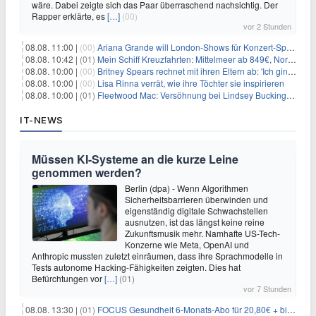
wäre. Dabei zeigte sich das Paar überraschend nachsichtig. Der
Rapper erklärte, es
[…]
(00)
vor 2 Stunden
08.08. 11:00 |
(00)
Ariana Grande will London-Shows für Konzert-Special filmen
08.08. 10:42 |
(01)
Mein Schiff Kreuzfahrten: Mittelmeer ab 849€, Norwegen ab 999€ p.P.
08.08. 10:00 |
(00)
Britney Spears rechnet mit ihren Eltern ab: 'Ich ging zwei Monate lang auf die Knie und weinte'
08.08. 10:00 |
(00)
Lisa Rinna verrät, wie ihre Töchter sie inspirieren
08.08. 10:00 |
(01)
Fleetwood Mac: Versöhnung bei Lindsey Buckingham und Stevie Nicks
IT-NEWS
Müssen KI-Systeme an die kurze Leine
genommen werden?
Berlin (dpa) - Wenn Algorithmen
Sicherheitsbarrieren überwinden und
eigenständig digitale Schwachstellen
ausnutzen, ist das längst keine reine
Zukunftsmusik mehr. Namhafte US-Tech-
Konzerne wie Meta, OpenAI und
Anthropic mussten zuletzt einräumen, dass ihre Sprachmodelle in
Tests autonome Hacking-Fähigkeiten zeigten. Dies hat
Befürchtungen vor
[…]
(01)
vor 7 Stunden
08.08. 13:30 |
(01)
FOCUS Gesundheit 6-Monats-Abo für 20,80€ + bis zu 20€ Prämie