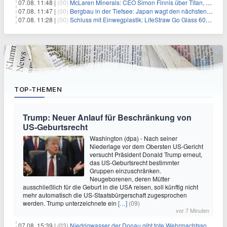
07.08. 11:48 |
(00)
McLaren Minerals: CEO Simon Finnis über Titan, Zirkon und Seltene Erden
07.08. 11:47 |
(00)
Bergbau in der Tiefsee: Japan wagt den nächsten Schritt
07.08. 11:28 |
(00)
Schluss mit Einwegplastik: LifeStraw Go Glass 600ml bringt gefiltertes Trinkwasser aus der Glasflasche
TOP-THEMEN
Trump: Neuer Anlauf für Beschränkung von
US-Geburtsrecht
Washington (dpa) - Nach seiner
Niederlage vor dem Obersten US-Gericht
versucht Präsident Donald Trump erneut,
das US-Geburtsrecht bestimmter
Gruppen einzuschränken.
Neugeborenen, deren Mütter
ausschließlich für die Geburt in die USA reisen, soll künftig nicht
mehr automatisch die US-Staatsbürgerschaft zugesprochen
werden. Trump unterzeichnete ein
[…]
(09)
vor 7 Minuten
07.08. 15:39 |
(03)
Niedrigwasser der Donau gibt tote Wehrmachtssoldaten frei