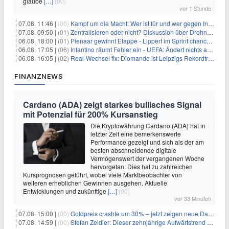
glaube
[…]
(00)
vor 1 Stunde
07.08. 11:46 |
(00)
Kampf um die Macht: Wer ist für und wer gegen Infantino?
07.08. 09:50 |
(01)
Zentralisieren oder nicht? Diskussion über Drohnenabwehr
06.08. 18:00 |
(01)
Pienaar gewinnt Etappe - Lippert im Sprint chancenlos
06.08. 17:05 |
(06)
Infantino räumt Fehler ein - UEFA: Ändert nichts an Boykott
06.08. 16:05 |
(02)
Real-Wechsel fix: Diomande ist Leipzigs Rekordtransfer
FINANZNEWS
Cardano (ADA) zeigt starkes bullisches Signal
mit Potenzial für 200% Kursanstieg
Die Kryptowährung Cardano (ADA) hat in
letzter Zeit eine bemerkenswerte
Performance gezeigt und sich als der am
besten abschneidende digitale
Vermögenswert der vergangenen Woche
hervorgetan. Dies hat zu zahlreichen
Kursprognosen geführt, wobei viele Marktbeobachter von
weiteren erheblichen Gewinnen ausgehen. Aktuelle
Entwicklungen und zukünftige
[…]
(00)
vor 33 Minuten
07.08. 15:00 |
(00)
Goldpreis crashte um 30% – jetzt zeigen neue Daten: War es berechtigt?
07.08. 14:59 |
(00)
Stefan Zeidler: Dieser zehnjährige Aufwärtstrend macht mich optimistisch