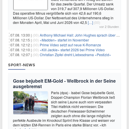
für das zweite Quartal. Der Umsatz sank
von 319,7 auf 307,9 Millionen US-Dollar.
Das operative Minus vergrößerte sich von 42,6 auf 190,6
Millionen US-Dollar. Der Nettoverlust des Unternehmens stieg in
den Monaten April, Mai und Juni 2026 von 42,5
[…]
(00)
vor 2 Stunden
07.08. 13:00 |
(00)
Anthony Michael Hall: John Hughes sprach über eine Fortsetzung von 'The Breakfast Club'
07.08. 12:15 |
(00)
«Madden» startet im November
07.08. 12:12 |
(00)
Prime Video setzt auf neue K-Romanze
07.08. 12:10 |
(00)
«Kill Jackie» startet 2026 bei Prime Video
07.08. 12:07 |
(00)
Christian Zipfel dreht Liebesdrama «Pestizid»
SPORT-NEWS
Gose bejubelt EM-Gold - Wellbrock in der Seine
ausgebremst
Paris (dpa) - Isabel Gose bejubelte Gold,
Doppel-Champion Florian Wellbrock ließ
sich seine Laune auch vom verpassten
Titel-Hattrick nicht vermiesen: Die
deutschen Freiwasser-Schwimmer
zeigten auch ohne die lange mögliche
perfekte Ausbeute im Knockout Sprint ihre Klasse und weisen vor
dem letzten EM-Rennen in Paris eine starke Bilanz vor. «Ich