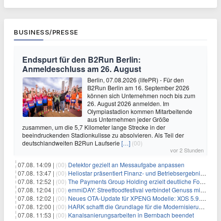
BUSINESS/PRESSE
Endspurt für den B2Run Berlin:
Anmeldeschluss am 26. August
Berlin, 07.08.2026 (lifePR) - Für den
B2Run Berlin am 16. September 2026
können sich Unternehmen noch bis zum
26. August 2026 anmelden. Im
Olympiastadion kommen Mitarbeitende
aus Unternehmen jeder Größe
zusammen, um die 5,7 Kilometer lange Strecke in der
beeindruckenden Stadionkulisse zu absolvieren. Als Teil der
deutschlandweiten B2Run Laufserie
[…]
(00)
vor 2 Stunden
07.08. 14:09 |
(00)
Detektor gezielt an Messaufgabe anpassen
07.08. 13:47 |
(00)
Heliostar präsentiert Finanz- und Betriebsergebnis für das zweite Quartal 2026 mit Goldproduktion und Barreserven in Rekordhöhe
07.08. 12:52 |
(00)
The Payments Group Holding erzielt deutliche Fortschritte bei ihren AI-Projekten
07.08. 12:04 |
(00)
emmiDAY: Streetfoodfestival verbindet Genuss mit Engagement gegen Brustkrebs
07.08. 12:02 |
(00)
Neues OTA-Update für XPENG Modelle: XOS 5.9.5 erweitert Sicherheits-, Lade- und Komfortfunktionen
07.08. 12:00 |
(00)
HARK schafft die Grundlage für die Modernisierung seiner IBM i-Anwendungen
07.08. 11:53 |
(00)
Kanalsanierungsarbeiten in Bernbach beendet