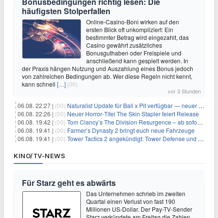
Bonusbedingungen richtig lesen: Die
häufigsten Stolperfallen
Online-Casino-Boni wirken auf den
ersten Blick oft unkompliziert: Ein
bestimmter Betrag wird eingezahlt, das
Casino gewährt zusätzliches
Bonusguthaben oder Freispiele und
anschließend kann gespielt werden. In
der Praxis hängen Nutzung und Auszahlung eines Bonus jedoch
von zahlreichen Bedingungen ab. Wer diese Regeln nicht kennt,
kann schnell
[…]
(00)
vor 3 Stunden
06.08. 22:27 |
(00)
Naturalist Update für Ball x Pit verfügbar — neuer Content auf allen Plattformen
06.08. 22:26 |
(00)
Neuer Horror‑Titel The Skin Stapler feiert Release
06.08. 19:42 |
(00)
Tom Clancy’s The Division Resurgence – ab sofort für euch verfügbar
06.08. 19:41 |
(00)
Farmer’s Dynasty 2 bringt euch neue Fahrzeuge
06.08. 19:41 |
(00)
Tower Tactics 2 angekündigt: Tower Defense und Deckbuilding Kombo kehrt zurück
KINO/TV-NEWS
Für Starz geht es abwärts
Das Unternehmen schrieb im zweiten
Quartal einen Verlust von fast 190
Millionen US-Dollar. Der Pay-TV-Sender
Starz verkündete am Freitag die Zahlen