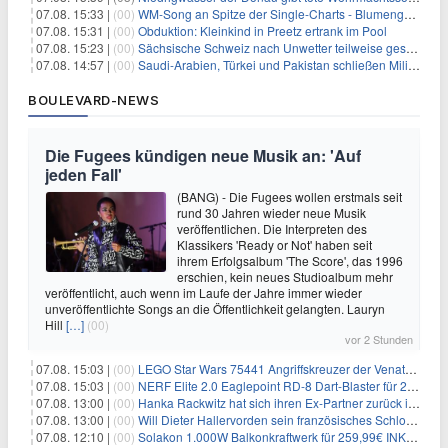
07.08. 15:33 |
(00)
WM-Song an Spitze der Single-Charts - Blumengarten auf Platz zwei
07.08. 15:31 |
(00)
Obduktion: Kleinkind in Preetz ertrank im Pool
07.08. 15:23 |
(00)
Sächsische Schweiz nach Unwetter teilweise gesperrt
07.08. 14:57 |
(00)
Saudi-Arabien, Türkei und Pakistan schließen Militärbündnis
BOULEVARD-NEWS
Die Fugees kündigen neue Musik an: 'Auf
jeden Fall'
(BANG) - Die Fugees wollen erstmals seit
rund 30 Jahren wieder neue Musik
veröffentlichen. Die Interpreten des
Klassikers 'Ready or Not' haben seit
ihrem Erfolgsalbum 'The Score', das 1996
erschien, kein neues Studioalbum mehr
veröffentlicht, auch wenn im Laufe der Jahre immer wieder
unveröffentlichte Songs an die Öffentlichkeit gelangten. Lauryn
Hill
[…]
(00)
vor 2 Stunden
07.08. 15:03 |
(00)
LEGO Star Wars 75441 Angriffskreuzer der Venator-Klasse für 50,25€
07.08. 15:03 |
(00)
NERF Elite 2.0 Eaglepoint RD-8 Dart-Blaster für 20,49€
07.08. 13:00 |
(00)
Hanka Rackwitz hat sich ihren Ex-Partner zurück ins Haus geholt
07.08. 13:00 |
(00)
Will Dieter Hallervorden sein französisches Schloss verkaufen?
07.08. 12:10 |
(00)
Solakon 1.000W Balkonkraftwerk für 259,99€ INKL. VERSAND! 800W Wechselrichter, bifazial