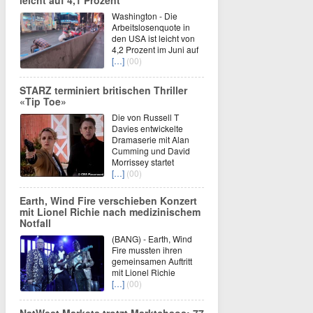
leicht auf 4,1 Prozent
Washington - Die
Arbeitslosenquote in
den USA ist leicht von
4,2 Prozent im Juni auf
[…]
(00)
STARZ terminiert britischen Thriller
«Tip Toe»
Die von Russell T
Davies entwickelte
Dramaserie mit Alan
Cumming und David
Morrissey startet
[…]
(00)
Earth, Wind Fire verschieben Konzert
mit Lionel Richie nach medizinischem
Notfall
(BANG) - Earth, Wind
Fire mussten ihren
gemeinsamen Auftritt
mit Lionel Richie
[…]
(00)