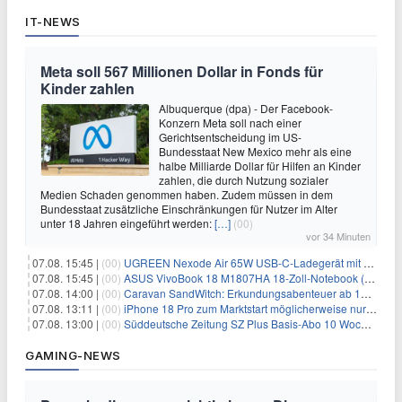
IT-NEWS
Meta soll 567 Millionen Dollar in Fonds für
Kinder zahlen
Albuquerque (dpa) - Der Facebook-
Konzern Meta soll nach einer
Gerichtsentscheidung im US-
Bundesstaat New Mexico mehr als eine
halbe Milliarde Dollar für Hilfen an Kinder
zahlen, die durch Nutzung sozialer
Medien Schaden genommen haben. Zudem müssen in dem
Bundesstaat zusätzliche Einschränkungen für Nutzer im Alter
unter 18 Jahren eingeführt werden:
[…]
(00)
vor 34 Minuten
07.08. 15:45 |
(00)
UGREEN Nexode Air 65W USB-C-Ladegerät mit GaN-Technik für 24,99€
07.08. 15:45 |
(00)
ASUS VivoBook 18 M1807HA 18-Zoll-Notebook (Ryzen 7, 16GB) für 734,57€
07.08. 14:00 |
(00)
Caravan SandWitch: Erkundungsabenteuer ab 13.08. gratis im Epic Games Store
07.08. 13:11 |
(00)
iPhone 18 Pro zum Marktstart möglicherweise nur begrenzt verfügbar
07.08. 13:00 |
(00)
Süddeutsche Zeitung SZ Plus Basis-Abo 10 Wochen für 10€
GAMING-NEWS