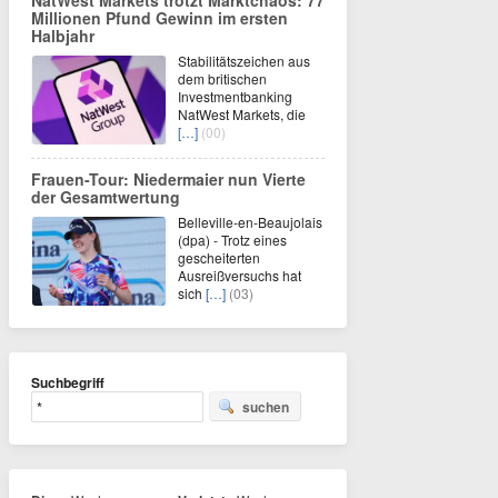
NatWest Markets trotzt Marktchaos: 77
Millionen Pfund Gewinn im ersten
Halbjahr
Stabilitätszeichen aus
dem britischen
Investmentbanking
NatWest Markets, die
[…]
(00)
Frauen-Tour: Niedermaier nun Vierte
der Gesamtwertung
Belleville-en-Beaujolais
(dpa) - Trotz eines
gescheiterten
Ausreißversuchs hat
sich
[…]
(03)
Suchbegriff
suchen