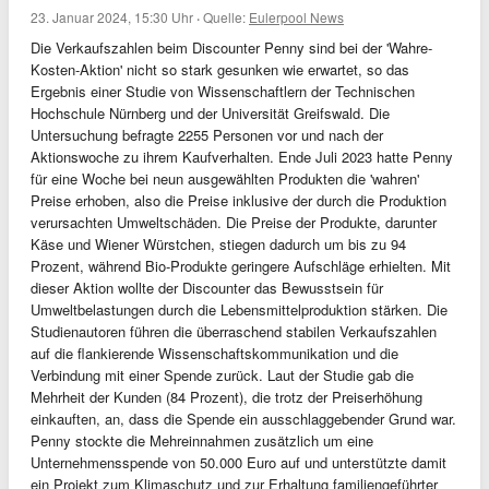
23. Januar 2024, 15:30 Uhr
·
Quelle:
Eulerpool News
Die Verkaufszahlen beim Discounter Penny sind bei der 'Wahre-
Kosten-Aktion' nicht so stark gesunken wie erwartet, so das
Ergebnis einer Studie von Wissenschaftlern der Technischen
Hochschule Nürnberg und der Universität Greifswald. Die
Untersuchung befragte 2255 Personen vor und nach der
Aktionswoche zu ihrem Kaufverhalten. Ende Juli 2023 hatte Penny
für eine Woche bei neun ausgewählten Produkten die 'wahren'
Preise erhoben, also die Preise inklusive der durch die Produktion
verursachten Umweltschäden. Die Preise der Produkte, darunter
Käse und Wiener Würstchen, stiegen dadurch um bis zu 94
Prozent, während Bio-Produkte geringere Aufschläge erhielten. Mit
dieser Aktion wollte der Discounter das Bewusstsein für
Umweltbelastungen durch die Lebensmittelproduktion stärken. Die
Studienautoren führen die überraschend stabilen Verkaufszahlen
auf die flankierende Wissenschaftskommunikation und die
Verbindung mit einer Spende zurück. Laut der Studie gab die
Mehrheit der Kunden (84 Prozent), die trotz der Preiserhöhung
einkauften, an, dass die Spende ein ausschlaggebender Grund war.
Penny stockte die Mehreinnahmen zusätzlich um eine
Unternehmensspende von 50.000 Euro auf und unterstützte damit
ein Projekt zum Klimaschutz und zur Erhaltung familiengeführter