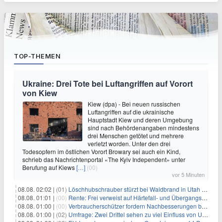
TOP-THEMEN
Ukraine: Drei Tote bei Luftangriffen auf Vorort
von Kiew
Kiew (dpa) - Bei neuen russischen
Luftangriffen auf die ukrainische
Hauptstadt Kiew und deren Umgebung
sind nach Behördenangaben mindestens
drei Menschen getötet und mehrere
verletzt worden. Unter den drei
Todesopfern im östlichen Vorort Browary sei auch ein Kind,
schrieb das Nachrichtenportal «The Kyiv Independent» unter
Berufung auf Kiews
[…]
(00)
vor 5 Minuten
08.08. 02:02 |
(01)
Löschhubschrauber stürzt bei Waldbrand in Utah ab
08.08. 01:01 |
(00)
Rente: Frei verweist auf Härtefall- und Übergangsregelungen
08.08. 01:00 |
(00)
Verbraucherschützer fordern Nachbesserungen bei Frühstartrente
08.08. 01:00 |
(02)
Umfrage: Zwei Drittel sehen zu viel Einfluss von US-Tech-Konzernen