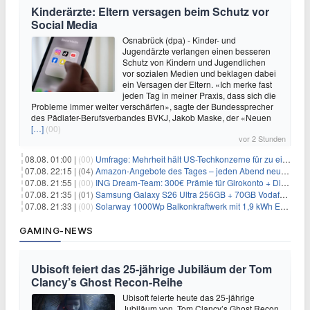
Kinderärzte: Eltern versagen beim Schutz vor
Social Media
Osnabrück (dpa) - Kinder- und
Jugendärzte verlangen einen besseren
Schutz von Kindern und Jugendlichen
vor sozialen Medien und beklagen dabei
ein Versagen der Eltern. «Ich merke fast
jeden Tag in meiner Praxis, dass sich die
Probleme immer weiter verschärfen», sagte der Bundessprecher
des Pädiater-Berufsverbandes BVKJ, Jakob Maske, der «Neuen
[…]
(00)
vor 2 Stunden
08.08. 01:00 |
(00)
Umfrage: Mehrheit hält US-Techkonzerne für zu einflussreich
07.08. 22:15 |
(04)
Amazon-Angebote des Tages – jeden Abend neue Deals zum Stöbern
07.08. 21:55 |
(00)
ING Dream-Team: 300€ Prämie für Girokonto + Direkt-Depot
07.08. 21:35 |
(01)
Samsung Galaxy S26 Ultra 256GB + 70GB Vodafone-Netz für 34,99€/Monat (effektiv 4,74€/Monat)
07.08. 21:33 |
(00)
Solarway 1000Wp Balkonkraftwerk mit 1,9 kWh EcoFlow-Speicher für 719€ + 30€ Filial-Gutschein
GAMING-NEWS
Ubisoft feiert das 25-jährige Jubiläum der Tom
Clancy’s Ghost Recon-Reihe
Ubisoft feierte heute das 25-jährige
Jubiläum von Tom Clancy’s Ghost Recon