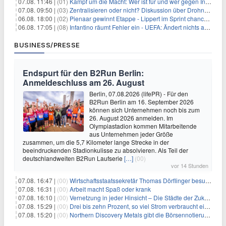
07.08. 11:46 |
(01)
Kampf um die Macht: Wer ist für und wer gegen Infantino?
07.08. 09:50 |
(03)
Zentralisieren oder nicht? Diskussion über Drohnenabwehr
06.08. 18:00 |
(02)
Pienaar gewinnt Etappe - Lippert im Sprint chancenlos
06.08. 17:05 |
(08)
Infantino räumt Fehler ein - UEFA: Ändert nichts an Boykott
BUSINESS/PRESSE
Endspurt für den B2Run Berlin:
Anmeldeschluss am 26. August
Berlin, 07.08.2026 (lifePR) - Für den
B2Run Berlin am 16. September 2026
können sich Unternehmen noch bis zum
26. August 2026 anmelden. Im
Olympiastadion kommen Mitarbeitende
aus Unternehmen jeder Größe
zusammen, um die 5,7 Kilometer lange Strecke in der
beeindruckenden Stadionkulisse zu absolvieren. Als Teil der
deutschlandweiten B2Run Laufserie
[…]
(00)
vor 14 Stunden
07.08. 16:47 |
(00)
Wirtschaftsstaatssekretär Thomas Dörflinger besucht Handwerksbetrieb im Kammerbezirk Freiburg
07.08. 16:31 |
(00)
Arbeit macht Spaß oder krank
07.08. 16:10 |
(00)
Vernetzung in jeder Hinsicht – Die Städte der Zukunft sind grün-blau
07.08. 15:29 |
(00)
Drei bis zehn Prozent, so viel Strom verbraucht ein Aufzug im Gebäude
07.08. 15:20 |
(00)
Northern Discovery Metals gibt die Börsennotierung an der Frankfurter Wertpapierbörse bekannt