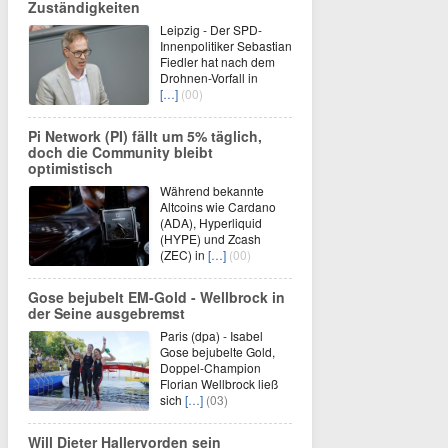
Zuständigkeiten
Leipzig - Der SPD-
Innenpolitiker Sebastian
Fiedler hat nach dem
Drohnen-Vorfall in
[…]
(00)
Pi Network (PI) fällt um 5% täglich,
doch die Community bleibt
optimistisch
Während bekannte
Altcoins wie Cardano
(ADA), Hyperliquid
(HYPE) und Zcash
(ZEC) in
[…]
(00)
Gose bejubelt EM-Gold - Wellbrock in
der Seine ausgebremst
Paris (dpa) - Isabel
Gose bejubelte Gold,
Doppel-Champion
Florian Wellbrock ließ
sich
[…]
(03)
Will Dieter Hallervorden sein