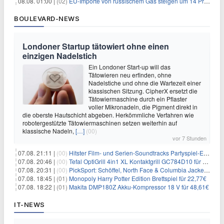
08.08. 01:00 |
(02)
EU-Importe von russischem Gas steigen um 14 Prozent
BOULEVARD-NEWS
Londoner Startup tätowiert ohne einen
einzigen Nadelstich
Ein Londoner Start-up will das
Tätowieren neu erfinden, ohne
Nadelstiche und ohne die Wartezeit einer
klassischen Sitzung. CipherX ersetzt die
Tätowiermaschine durch ein Pflaster
voller Mikronadeln, die Pigment direkt in
die oberste Hautschicht abgeben. Herkömmliche Verfahren wie
robotergestützte Tätowiermaschinen setzen weiterhin auf
klassische Nadeln,
[…]
(00)
vor 7 Stunden
07.08. 21:11 |
(00)
Hitster Film- und Serien-Soundtracks Partyspiel-Erweiterung für 6,99€
07.08. 20:46 |
(00)
Tefal OptiGrill 4in1 XL Kontaktgrill GC784D10 für 239,99€
07.08. 20:31 |
(00)
PickSport: Schöffel, North Face & Columbia Jacken ab 39,60€
07.08. 18:45 |
(01)
Monopoly Harry Potter Edition Brettspiel für 22,77€
07.08. 18:22 |
(01)
Makita DMP180Z Akku-Kompressor 18 V für 48,61€
IT-NEWS