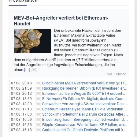
FINANZNEWS
MEV-Bot-Angreifer verliert bei Ethereum-
Handel
Der unbekannte Hacker, der im Juni den
Ethereum Maximal Extractable Value
(MEV) Bot jaredfromsubway.eth
ausnutzte, versucht weiterhin, den Markt
mit seinen Ethereum-Transaktionen zu
timen, jedoch mit negativen Folgen. Nach
dem erfolgreichen Angriff, bei dem er $7,7 Millionen erbeutete,
traf der Angreifer einige fragwürdige Entscheidungen, die ihn
einen
[…]
(00)
vor 1 Stunde
07.08. 23:43 |
(00)
Bitcoin-Miner MARA verzeichnet Verlust von $611 Millionen bei Umsatzrückgang von 27%
07.08. 21:59 |
(00)
Rückgang bei kleinen Bitcoin (BTC) Investoren erreicht Höchststand seit Dezember 2024
07.08. 20:12 |
(00)
Ethereum auf dem Weg zu $5.000? ETH erobert wichtige Marke zurück, während Institutionen weiter akkumulieren
07.08. 18:39 |
(00)
Pi Network (PI) fällt um 5% täglich, doch die Community bleibt optimistisch
07.08. 18:00 |
(00)
Schwacher Yen zwingt USA zur Intervention: Das größte Risiko seit 15 Jahren
07.08. 17:13 |
(00)
Ethereum-Kursanalyse: Kann ETH die Widerstände der gleitenden Durchschnitte überwinden?
07.08. 17:00 |
(00)
Schock im Portemonnaie: Darum kostet das Alter deutlich mehr als Sie denken
07.08. 16:59 |
(00)
Bitcoin zeigt kaum Bewegung nach schwachen US-Arbeitsmarktdaten, Fed-Zinserhöhungschancen sinken auf 44%
07.08. 16:36 |
(00)
Ripple-Kursanalyse: Wie tief kann XRP fallen, wenn die $1-Unterstützung am Wochenende verloren geht?
07.08. 16:18 |
(00)
Carbon startet On-Chain-Derivate-Plattform mit über 950 Märkten in einem Konto