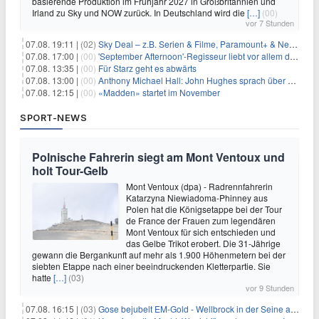
basierende Produktion im Frühjahr 2027 in Großbritannien und
Irland zu Sky und NOW zurück. In Deutschland wird die
[…]
(00)
vor 7 Stunden
07.08. 19:11 |
(02)
Sky Deal – z.B. Serien & Filme, Paramount+ & Netflix für 19,99€/Monat
07.08. 17:00 |
(00)
'September Afternoon'-Regisseur liebt vor allem die 'Banalität' in seinen Filmen
07.08. 13:35 |
(00)
Für Starz geht es abwärts
07.08. 13:00 |
(00)
Anthony Michael Hall: John Hughes sprach über eine Fortsetzung von 'The Breakfast Club'
07.08. 12:15 |
(00)
«Madden» startet im November
SPORT-NEWS
Polnische Fahrerin siegt am Mont Ventoux und
holt Tour-Gelb
Mont Ventoux (dpa) - Radrennfahrerin
Katarzyna Niewiadoma-Phinney aus
Polen hat die Königsetappe bei der Tour
de France der Frauen zum legendären
Mont Ventoux für sich entschieden und
das Gelbe Trikot erobert. Die 31-Jährige
gewann die Bergankunft auf mehr als 1.900 Höhenmetern bei der
siebten Etappe nach einer beeindruckenden Kletterpartie. Sie
hatte
[…]
(03)
vor 9 Stunden
07.08. 16:15 |
(03)
Gose bejubelt EM-Gold - Wellbrock in der Seine ausgebremst