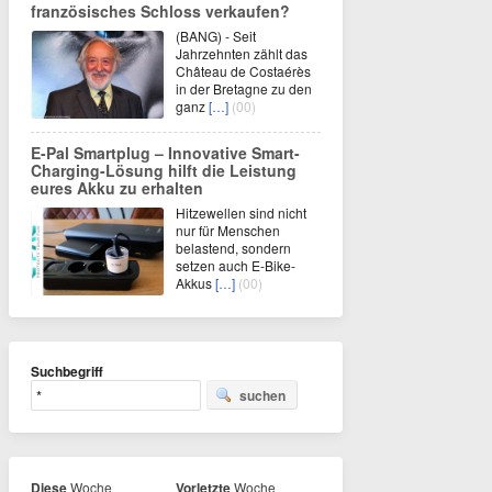
französisches Schloss verkaufen?
(BANG) - Seit
Jahrzehnten zählt das
Château de Costaérès
in der Bretagne zu den
ganz
[…]
(00)
E-Pal Smartplug – Innovative Smart-
Charging-Lösung hilft die Leistung
eures Akku zu erhalten
Hitzewellen sind nicht
nur für Menschen
belastend, sondern
setzen auch E-Bike-
Akkus
[…]
(00)
Suchbegriff
suchen
Diese
Woche
Vorletzte
Woche