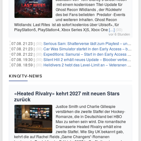
mit einem kostenlosen Titel-Update für
Ghost Recon Wildlands , der Rückkehr
des bei Fans beliebten Predator -Events
und weiteren Inhalten. Ghost Recon
Wildlands: Last Rites ist ab sofort kostenlos über Ubisoft+, für
PlayStation5, PlayStation4, Xbox Series X|S, Xbox One
[…]
(00)
vor 6 Stunden
07.08. 21:23 |
(00)
Serious Sam: Shatterverse lädt zum Playtest – und erscheint schon bald!
07.08. 21:23 |
(00)
Car Was Simulator startet in den Early Access – bald gehts los!
07.08. 21:22 |
(00)
Expeditions: Samurai – Start in den Early Access ab heute im feudalen Japan
07.08. 19:30 |
(00)
Silent Hill 2 erhält neues Update – Bloober verbessert Grafik und Performance
07.08. 18:59 |
(00)
Helldivers 2 hebt das Level-Limit an – Veteranen können endlich weiter aufsteigen
KINO/TV-NEWS
«Heated Rivalry» kehrt 2027 mit neuen Stars
zurück
Justice Smith und Charlie Gillespie
verstärken die zweite Staffel der Hockey-
Romanze, die in Deutschland bei HBO
Max zu sehen sein wird. Die romantische
Dramaserie Heated Rivalry erhält eine
zweite Staffel. Wie Sky UK bekannt gab,
kehrt die auf Rachel Reids „Game Changers“-Romanen