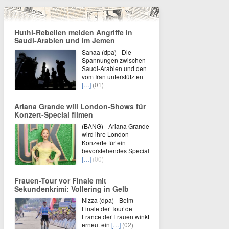
Huthi-Rebellen melden Angriffe in
Saudi-Arabien und im Jemen
Sanaa (dpa) - Die
Spannungen zwischen
Saudi-Arabien und den
vom Iran unterstützten
[…]
(01)
Ariana Grande will London-Shows für
Konzert-Special filmen
(BANG) - Ariana Grande
wird ihre London-
Konzerte für ein
bevorstehendes Special
[…]
(00)
Frauen-Tour vor Finale mit
Sekundenkrimi: Vollering in Gelb
Nizza (dpa) - Beim
Finale der Tour de
France der Frauen winkt
erneut ein
[…]
(02)