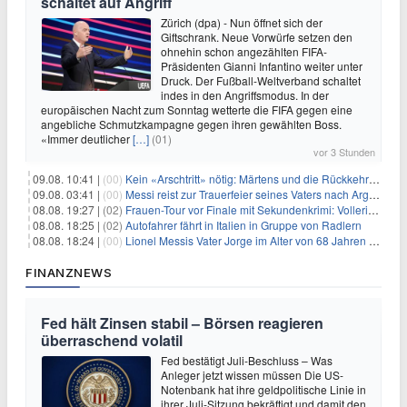
schaltet auf Angriff
Zürich (dpa) - Nun öffnet sich der
Giftschrank. Neue Vorwürfe setzen den
ohnehin schon angezählten FIFA-
Präsidenten Gianni Infantino weiter unter
Druck. Der Fußball-Weltverband schaltet
indes in den Angriffsmodus. In der
europäischen Nacht zum Sonntag wetterte die FIFA gegen eine
angebliche Schmutzkampagne gegen ihren gewählten Boss.
«Immer deutlicher
[…]
(01)
vor 3 Stunden
09.08. 10:41 |
(00)
Kein «Arschtritt» nötig: Märtens und die Rückkehr nach Paris
09.08. 03:41 |
(00)
Messi reist zur Trauerfeier seines Vaters nach Argentinien
08.08. 19:27 |
(02)
Frauen-Tour vor Finale mit Sekundenkrimi: Vollering in Gelb
08.08. 18:25 |
(02)
Autofahrer fährt in Italien in Gruppe von Radlern
08.08. 18:24 |
(00)
Lionel Messis Vater Jorge im Alter von 68 Jahren gestorben
FINANZNEWS
Fed hält Zinsen stabil – Börsen reagieren
überraschend volatil
Fed bestätigt Juli-Beschluss – Was
Anleger jetzt wissen müssen Die US-
Notenbank hat ihre geldpolitische Linie in
ihrer Juli-Sitzung bekräftigt und damit den