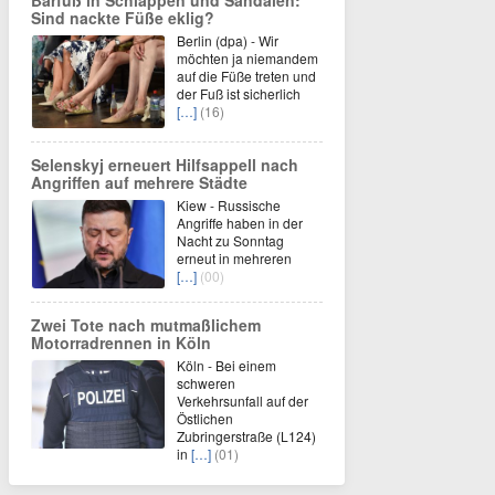
Barfuß in Schlappen und Sandalen:
Sind nackte Füße eklig?
Berlin (dpa) - Wir
möchten ja niemandem
auf die Füße treten und
der Fuß ist sicherlich
[…]
(16)
Selenskyj erneuert Hilfsappell nach
Angriffen auf mehrere Städte
Kiew - Russische
Angriffe haben in der
Nacht zu Sonntag
erneut in mehreren
[…]
(00)
Zwei Tote nach mutmaßlichem
Motorradrennen in Köln
Köln - Bei einem
schweren
Verkehrsunfall auf der
Östlichen
Zubringerstraße (L124)
in
[…]
(01)