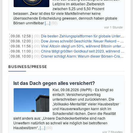
Leitzins im aktuellen Zielbereich
zwischen 5,25 und 5,50 Prozent
belassen. Zwar ist dies für viele Marktteilnehmer keine
überraschende Entscheidung gewesen, dennoch haben globale
Börsen unmittelbar
[…]
(00)
vor 1 Stunde
09.08. 12:58 |
(00)
Die besten Zahlungsplattformen für globale Unternehmen im Jahr 2026
09.08. 12:00 |
(00)
Dow Jones schreibt Geschichte: Neuer Rekord – und Amazon knackt die nächste Billionen-Marke
09.08. 11:56 |
(00)
Viral Altcoin steigt um 50%, während Bitcoin unter $65.000 fällt
09.08. 11:00 |
(00)
China tätigt größten Goldkauf seit 2023, während Goldpreis um 8% steigt
09.08. 10:00 |
(00)
Cramer schlägt Alarm: Warum dieser Börsen-Crash die beste Einstiegschance seit Monaten ist
BUSINESS/PRESSE
Ist das Dach gegen alles versichert?
Kiel, 09.08.2026 (lifePR) - Es klingt so
einfach: Versicherungsvertrag
unterschreiben und zurücklehnen. Die
„Vollkasko-Mentalität“ vieler Hausbesitzer
und Hausverwaltungen kann sich im
Schadensfall rächen. Denn die Realität
sieht anders aus: „Unsere Dachdeckerbetriebe sind nach
Unwettern natürlich so schnell wie möglich bei betroffenen
Hausbesitzern“,
[…]
(00)
vor 7 Stunden