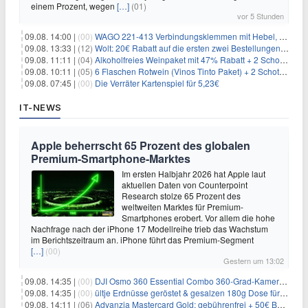
einem Prozent, wegen
[…]
(01)
vor 5 Stunden
09.08. 14:00 |
(00)
WAGO 221-413 Verbindungsklemmen mit Hebel, 50 Stück für 14,99€
09.08. 13:33 |
(12)
Wolt: 20€ Rabatt auf die ersten zwei Bestellungen für Neukunden
09.08. 11:11 |
(04)
Alkoholfreies Weinpaket mit 47% Rabatt + 2 Schott Zwiesel Gläser GRATIS für 29,99€
09.08. 10:11 |
(05)
6 Flaschen Rotwein (Vinos Tinto Paket) + 2 Schott Zwiesel Gläser für 25,99€ inkl. Versand
09.08. 07:45 |
(00)
Die Verräter Kartenspiel für 5,23€
IT-NEWS
Apple beherrscht 65 Prozent des globalen
Premium-Smartphone-Marktes
Im ersten Halbjahr 2026 hat Apple laut
aktuellen Daten von Counterpoint
Research stolze 65 Prozent des
weltweiten Marktes für Premium-
Smartphones erobert. Vor allem die hohe
Nachfrage nach der iPhone 17 Modellreihe trieb das Wachstum
im Berichtszeitraum an. iPhone führt das Premium-Segment
[…]
(00)
Gestern um 13:02
09.08. 14:35 |
(00)
DJI Osmo 360 Essential Combo 360-Grad-Kamera für 375€
09.08. 14:35 |
(00)
ültje Erdnüsse geröstet & gesalzen 180g Dose für 1,52€ im Spar-Abo
09.08. 14:11 |
(06)
Advanzia Mastercard Gold: gebührenfrei + 50€ Bonus* + gratis Reiseversicherung