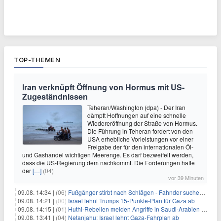
TOP-THEMEN
Iran verknüpft Öffnung von Hormus mit US-
Zugeständnissen
Teheran/Washington (dpa) - Der Iran
dämpft Hoffnungen auf eine schnelle
Wiedereröffnung der Straße von Hormus.
Die Führung in Teheran fordert von den
USA erhebliche Vorleistungen vor einer
Freigabe der für den internationalen Öl-
und Gashandel wichtigen Meerenge. Es darf bezweifelt werden,
dass die US-Regierung dem nachkommt. Die Forderungen hatte
der
[…]
(04)
vor 39 Minuten
09.08. 14:34 |
(06)
Fußgänger stirbt nach Schlägen - Fahnder suchen Autofahrer
09.08. 14:21 |
(00)
Israel lehnt Trumps 15-Punkte-Plan für Gaza ab
09.08. 14:15 |
(01)
Huthi-Rebellen melden Angriffe in Saudi-Arabien und im Jemen
09.08. 13:41 |
(04)
Netanjahu: Israel lehnt Gaza-Fahrplan ab