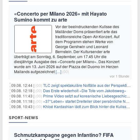
«Concerto per Milano 2026» mit Hayato
Sumino kommt zu arte
Vor der beeindruckenden Kulisse des
Mailänder Doms präsentiert arte das
traditionsreiche Open-Air-Konzert. Auf
dem Programm stehen Werke von
George Gershwin und Leonard
Bernstein. Der Kultursender arte
überträgt am Sonntag, 6. September, um 17.45 Uhr die
diesjährige Ausgabe des «Concerto per Milano». Das Konzert
wurde am 13. Juni 2026 auf der Piazza del Duomo im Herzen
Mailands aufgezeichnet
[…]
(00)
vor 1 Stunde
09.08. 12:44 |
(00)
TLC zeigt spektakuläre Notfälle aus der Perspektive der Patienten
09.08. 12:18 |
(00)
Das Erste wiederholt «Die Tote vom Jakobsweg»
09.08. 11:43 |
(00)
Prime Video setzt auf koreanische Liebesgeschichte
09.08. 11:18 |
(00)
«37°Leben» startet Dreiteiler über persönliche Neuanfänge
09.08. 10:43 |
(00)
Khloé Kardashian lädt zum Blick hinter die Kulissen ihres Freundeskreises
SPORT-NEWS
Schmutzkampagne gegen Infantino? FIFA