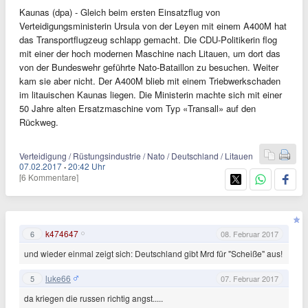
Kaunas (dpa) - Gleich beim ersten Einsatzflug von
Verteidigungsministerin Ursula von der Leyen mit einem A400M hat
das Transportflugzeug schlapp gemacht. Die CDU-Politikerin flog
mit einer der hoch modernen Maschine nach Litauen, um dort das
von der Bundeswehr geführte Nato-Bataillon zu besuchen. Weiter
kam sie aber nicht. Der A400M blieb mit einem Triebwerkschaden
im litauischen Kaunas liegen. Die Ministerin machte sich mit einer
50 Jahre alten Ersatzmaschine vom Typ «Transall» auf den
Rückweg.
Verteidigung / Rüstungsindustrie / Nato / Deutschland / Litauen
07.02.2017
·
20:42 Uhr
[6 Kommentare]
k474647
6
08. Februar 2017
und wieder einmal zeigt sich: Deutschland gibt Mrd für "Scheiße" aus!
luke66
5
07. Februar 2017
da kriegen die russen richtig angst.....