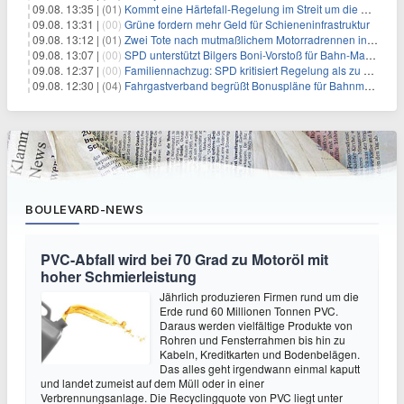
09.08. 13:35 |
(01)
Kommt eine Härtefall-Regelung im Streit um die Rente mit 63?
09.08. 13:31 |
(00)
Grüne fordern mehr Geld für Schieneninfrastruktur
09.08. 13:12 |
(01)
Zwei Tote nach mutmaßlichem Motorradrennen in Köln
09.08. 13:07 |
(00)
SPD unterstützt Bilgers Boni-Vorstoß für Bahn-Manager
09.08. 12:37 |
(00)
Familiennachzug: SPD kritisiert Regelung als zu streng
09.08. 12:30 |
(04)
Fahrgastverband begrüßt Bonuspläne für Bahnmanager
BOULEVARD-NEWS
PVC-Abfall wird bei 70 Grad zu Motoröl mit
hoher Schmierleistung
Jährlich produzieren Firmen rund um die
Erde rund 60 Millionen Tonnen PVC.
Daraus werden vielfältige Produkte von
Rohren und Fensterrahmen bis hin zu
Kabeln, Kreditkarten und Bodenbelägen.
Das alles geht irgendwann einmal kaputt
und landet zumeist auf dem Müll oder in einer
Verbrennungsanlage. Die Recyclingquote von PVC liegt unter