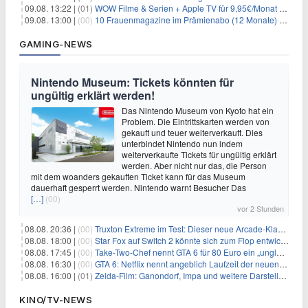
09.08. 13:22 |
(01)
WOW Filme & Serien + Apple TV für 9,95€/Monat // Alles von WOW (Filme, Serien, Live-Sport) für 34,97€/Monat
09.08. 13:00 |
(00)
10 Frauenmagazine im Prämienabo (12 Monate) mit Prämien bis zu 225€
GAMING-NEWS
Nintendo Museum: Tickets könnten für
ungültig erklärt werden!
Das Nintendo Museum von Kyoto hat ein
Problem. Die Eintrittskarten werden von
gekauft und teuer weiterverkauft. Dies
unterbindet Nintendo nun indem
weiterverkaufte Tickets für ungültig erklärt
werden. Aber nicht nur das, die Person
mit dem woanders gekauften Ticket kann für das Museum
dauerhaft gesperrt werden. Nintendo warnt Besucher Das
[…]
(00)
vor 2 Stunden
08.08. 20:36 |
(00)
Truxton Extreme im Test: Dieser neue Arcade-Klassiker verzeiht dir gar nichts
08.08. 18:00 |
(00)
Star Fox auf Switch 2 könnte sich zum Flop entwickeln
08.08. 17:45 |
(00)
Take-Two-Chef nennt GTA 6 für 80 Euro ein „unglaubliches Schnäppchen“
08.08. 16:30 |
(00)
GTA 6: Netflix nennt angeblich Laufzeit der neuen Gameplay-Präsentation
08.08. 16:00 |
(01)
Zelda-Film: Ganondorf, Impa und weitere Darsteller sollen feststehen
KINO/TV-NEWS