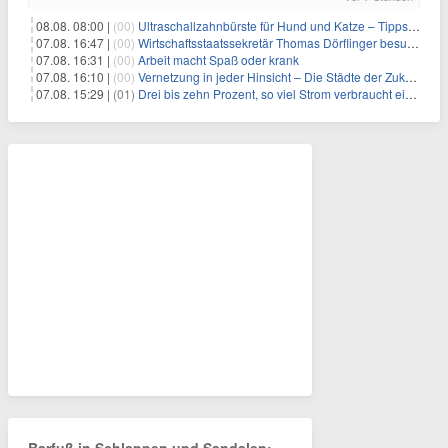
08.08. 08:00 |
(00)
Ultraschallzahnbürste für Hund und Katze – Tipps zur erfolgreichen Eingewöhnung
07.08. 16:47 |
(00)
Wirtschaftsstaatssekretär Thomas Dörflinger besucht Handwerksbetrieb im Kammerbezirk Freiburg
07.08. 16:31 |
(00)
Arbeit macht Spaß oder krank
07.08. 16:10 |
(00)
Vernetzung in jeder Hinsicht – Die Städte der Zukunft sind grün-blau
07.08. 15:29 |
(01)
Drei bis zehn Prozent, so viel Strom verbraucht ein Aufzug im Gebäude