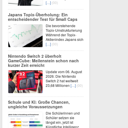
[…]
(00)
Japans Topix-Überholung: Ein
entscheidender Test für Small Caps
Die bevorstehende
Topix-Umstrukturierung
Während der Topix-
Aktienindex Japans sich
[…]
(00)
Nintendo Switch 2 überholt
GameCube: Meilenstein schon nach
kurzer Zeit erreicht
Update vom 06. August
2026: Die Nintendo
Switch 2 hat weltweit
23,68 Millionen
[…]
(00)
Schule und KI: Große Chancen,
ungleiche Voraussetzungen
Die Schülerinnen und
Schüler setzen sie
längst ein, jetzt ist
Künstliche Intelligenz