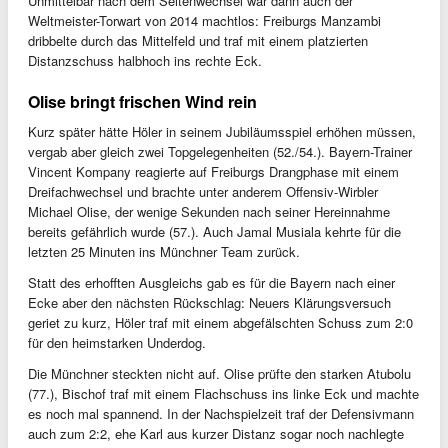
Unmittelbar nach dem Seitenwechsel war dann auch der
Weltmeister-Torwart von 2014 machtlos: Freiburgs Manzambi
dribbelte durch das Mittelfeld und traf mit einem platzierten
Distanzschuss halbhoch ins rechte Eck.
Olise bringt frischen Wind rein
Kurz später hätte Höler in seinem Jubiläumsspiel erhöhen müssen,
vergab aber gleich zwei Topgelegenheiten (52./54.). Bayern-Trainer
Vincent Kompany reagierte auf Freiburgs Drangphase mit einem
Dreifachwechsel und brachte unter anderem Offensiv-Wirbler
Michael Olise, der wenige Sekunden nach seiner Hereinnahme
bereits gefährlich wurde (57.). Auch Jamal Musiala kehrte für die
letzten 25 Minuten ins Münchner Team zurück.
Statt des erhofften Ausgleichs gab es für die Bayern nach einer
Ecke aber den nächsten Rückschlag: Neuers Klärungsversuch
geriet zu kurz, Höler traf mit einem abgefälschten Schuss zum 2:0
für den heimstarken Underdog.
Die Münchner steckten nicht auf. Olise prüfte den starken Atubolu
(77.), Bischof traf mit einem Flachschuss ins linke Eck und machte
es noch mal spannend. In der Nachspielzeit traf der Defensivmann
auch zum 2:2, ehe Karl aus kurzer Distanz sogar noch nachlegte