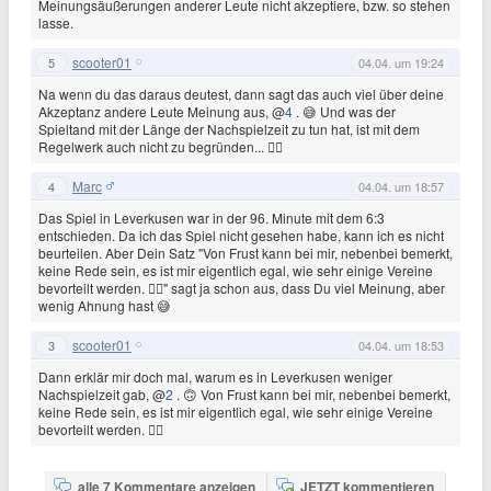
Meinungsäußerungen anderer Leute nicht akzeptiere, bzw. so stehen
lasse.
scooter01
5
04.04. um 19:24
Na wenn du das daraus deutest, dann sagt das auch viel über deine
Akzeptanz andere Leute Meinung aus, @
4
. 😅 Und was der
Spieltand mit der Länge der Nachspielzeit zu tun hat, ist mit dem
Regelwerk auch nicht zu begründen... 🤷‍♂️
Marc
4
04.04. um 18:57
Das Spiel in Leverkusen war in der 96. Minute mit dem 6:3
entschieden. Da ich das Spiel nicht gesehen habe, kann ich es nicht
beurteilen. Aber Dein Satz "Von Frust kann bei mir, nebenbei bemerkt,
keine Rede sein, es ist mir eigentlich egal, wie sehr einige Vereine
bevorteilt werden. 🤷‍♂️" sagt ja schon aus, dass Du viel Meinung, aber
wenig Ahnung hast 😅
scooter01
3
04.04. um 18:53
Dann erklär mir doch mal, warum es in Leverkusen weniger
Nachspielzeit gab, @
2
. 🙃 Von Frust kann bei mir, nebenbei bemerkt,
keine Rede sein, es ist mir eigentlich egal, wie sehr einige Vereine
bevorteilt werden. 🤷‍♂️
alle 7 Kommentare anzeigen
JETZT kommentieren