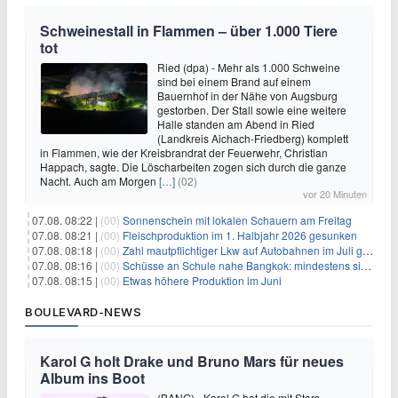
Schweinestall in Flammen – über 1.000 Tiere
tot
Ried (dpa) - Mehr als 1.000 Schweine
sind bei einem Brand auf einem
Bauernhof in der Nähe von Augsburg
gestorben. Der Stall sowie eine weitere
Halle standen am Abend in Ried
(Landkreis Aichach-Friedberg) komplett
in Flammen, wie der Kreisbrandrat der Feuerwehr, Christian
Happach, sagte. Die Löscharbeiten zogen sich durch die ganze
Nacht. Auch am Morgen
[…]
(02)
vor 20 Minuten
07.08. 08:22 |
(00)
Sonnenschein mit lokalen Schauern am Freitag
07.08. 08:21 |
(00)
Fleischproduktion im 1. Halbjahr 2026 gesunken
07.08. 08:18 |
(00)
Zahl mautpflichtiger Lkw auf Autobahnen im Juli gestiegen
07.08. 08:16 |
(00)
Schüsse an Schule nahe Bangkok: mindestens sieben Tote
07.08. 08:15 |
(00)
Etwas höhere Produktion im Juni
BOULEVARD-NEWS
Karol G holt Drake und Bruno Mars für neues
Album ins Boot
(BANG) - Karol G hat die mit Stars