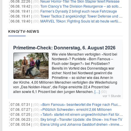
06.08. 22:26 |
(00)
Neuer Horror‑Titel The Skin Stapler feiert Release
06.08. 19:42 |
(00)
Tom Clancy’s The Division Resurgence – ab sofort für euch verfügbar
06.08. 19:41 |
(00)
Farmer’s Dynasty 2 bringt euch neue Fahrzeuge
06.08. 19:41 |
(00)
Tower Tactics 2 angekündigt: Tower Defense und Deckbuilding Kombo kehrt zurück
06.08. 19:40 |
(00)
MARVEL Tōkon: Fighting Souls ist ab heute verfügbar
KINO/TV-NEWS
Primetime-Check: Donnerstag, 6. August 2026
Wie viele Menschen verfolgten «Nord bei
Nordwest»? Punktete «Born Famous –
Fluch oder Segen?» bei ProSieben?
Bereits im Vorfeld des Donnerstags war
sicher: Nord bei Nordwest gewinnt die
Primetime – so sicher wie das Amen in
der Kirche. 4,00 Millionen Menschen verfolgten die Wiederholung
von „Das Nolden-Haus“, die Folge erreichte 22,4 Prozent bei
allen sowie 6,1 Prozent bei den jungen Menschen.
[…]
(00)
vor 1 Stunde
07.08. 07:31 |
(00)
«Born Famous» beantwortet die Frage nach Fluch oder Segen
07.08. 07:27 |
(00)
«Plötzlich Schwester» erreicht 2,66 Millionen
07.08. 07:25 |
(00)
«Tatort» startet mit einem ungewöhnlichen Fall für Charlotte Lindholm
07.08. 06:23 |
(00)
Sky bringt «Transfer Update: die Show» ins Free-TV
07.08. 05:54 |
(00)
Elena Uhlig und Johanna Gastdorf drehen «Immer fehlt was»