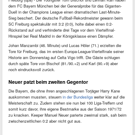
dem FC Bayern München bei der Generalprobe für das Giganten-
Duell in der Champions League einen dramatischen Last-Minute-
Sieg beschert. Der deutsche Fußball-Rekordmeister gewann beim
SC Freiburg spektakulär mit 3:2 (0:0), holte dabei einen 0:2-
Rückstand auf und verhinderte drei Tage vor dem Viertelfinal-
Hinspiel bei Real Madrid in der Königsklasse einen Dämpfer.
Johan Manzambi (46. Minute) und Lucas Höler (71.) erzielten die
Tore für Freiburg, das im ersten Europa-League-Viertelfinale seiner
Historie am Donnerstag auf Celta Vigo trifft. Die Gäste schlugen
durch späte Tore von Bischof (81./90.+2) und Karl (90.+9) aber
noch eindrucksvoll zurück.
Neuer patzt beim zweiten Gegentor
Die Bayern, die ohne ihren angeschlagenen Torjäger Harry Kane
auskommen mussten, steuern
in der Bundesliga
weiter klar auf die
Meisterschaft zu. Zudem stehen sie nun bei 100 Liga-Treffern und
somit kurz davor, ihre eigene Bestmarke aus der Saison 1971/72
zu knacken. Keeper Manuel Neuer parierte zweimal stark, sah beim
zwischenzeitlichen 0:2 aber nicht gut aus.