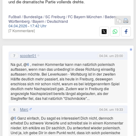
und die dramatische Partie vollends drehte.
Fußball / Bundesliga / SC Freiburg / FC Bayern München / Baden-
Württemberg / Bayern / Deutschland
04.04.2026
·
17:42 Uhr
[7 Kommentare]
scooter01
7
04.04. um 23:00
Na gut, @
6
, meinen Kommentar kann man natürlich polemisch
auffassen, wenn man das unbedingt in diese Richtung einseitig
auffassen möchte. Bei Leverkusen - Wolfsburg ist in der zweiten
Hälfte deutlich mehr passiert, als heute in Freiburg, deswegen
erschloss sich mir schon nicht, warum es bei letztgenanntem Spiel
deutlich mehr Nachspielzeit gab. Zudem war in Freiburg die
angezeigte Nachspielzeit bereits längst abgelaufen, als der
Siegtreffer fiel, das hat natürlich "G'schmäckle"...
Marc
6
04.04. um 19:33
@
5
Ganz einfach, Du sagst es interessiert Dich nicht, dennoch
erhebst Du schwere Vorwürfe und schreibst sie in einem Kommentar
nieder. Ich erkläre es Dir sachlich, Du antwortest wieder polemisch.
Und ja, ich gebe Dir in dem Punkt recht, dass ich solch polemische