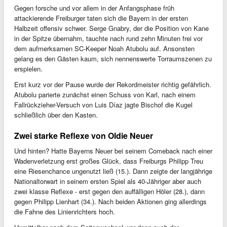
Gegen forsche und vor allem in der Anfangsphase früh
attackierende Freiburger taten sich die Bayern in der ersten
Halbzeit offensiv schwer. Serge Gnabry, der die Position von Kane
in der Spitze übernahm, tauchte nach rund zehn Minuten frei vor
dem aufmerksamen SC-Keeper Noah Atubolu auf. Ansonsten
gelang es den Gästen kaum, sich nennenswerte Torraumszenen zu
erspielen.
Erst kurz vor der Pause wurde der Rekordmeister richtig gefährlich.
Atubolu parierte zunächst einen Schuss von Karl, nach einem
Fallrückzieher-Versuch von Luis Díaz jagte Bischof die Kugel
schließlich über den Kasten.
Zwei starke Reflexe von Oldie Neuer
Und hinten? Hatte Bayerns Neuer bei seinem Comeback nach einer
Wadenverletzung erst großes Glück, dass Freiburgs Philipp Treu
eine Riesenchance ungenutzt ließ (15.). Dann zeigte der langjährige
Nationaltorwart in seinem ersten Spiel als 40-Jähriger aber auch
zwei klasse Reflexe - erst gegen den auffälligen Höler (28.), dann
gegen Philipp Lienhart (34.). Nach beiden Aktionen ging allerdings
die Fahne des Linienrichters hoch.