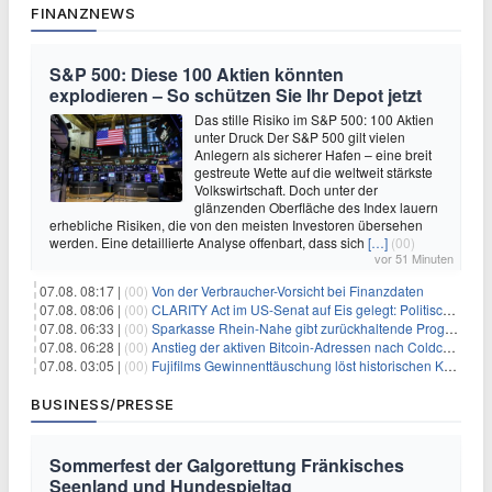
FINANZNEWS
S&P 500: Diese 100 Aktien könnten
explodieren – So schützen Sie Ihr Depot jetzt
Das stille Risiko im S&P 500: 100 Aktien
unter Druck Der S&P 500 gilt vielen
Anlegern als sicherer Hafen – eine breit
gestreute Wette auf die weltweit stärkste
Volkswirtschaft. Doch unter der
glänzenden Oberfläche des Index lauern
erhebliche Risiken, die von den meisten Investoren übersehen
werden. Eine detaillierte Analyse offenbart, dass sich
[…]
(00)
vor 51 Minuten
07.08. 08:17 |
(00)
Von der Verbraucher-Vorsicht bei Finanzdaten
07.08. 08:06 |
(00)
CLARITY Act im US-Senat auf Eis gelegt: Politische Differenzen verzögern Krypto-Gesetzgebung bis September
07.08. 06:33 |
(00)
Sparkasse Rhein-Nahe gibt zurückhaltende Prognose
07.08. 06:28 |
(00)
Anstieg der aktiven Bitcoin-Adressen nach Coldcard-Panik
07.08. 03:05 |
(00)
Fujifilms Gewinnenttäuschung löst historischen Kursrückgang aus
BUSINESS/PRESSE
Sommerfest der Galgorettung Fränkisches
Seenland und Hundespieltag