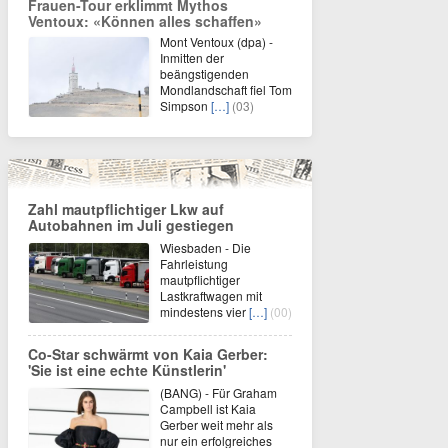
Frauen-Tour erklimmt Mythos
Ventoux: «Können alles schaffen»
Mont Ventoux (dpa) -
Inmitten der
beängstigenden
Mondlandschaft fiel Tom
Simpson
[…]
(03)
Zahl mautpflichtiger Lkw auf
Autobahnen im Juli gestiegen
Wiesbaden - Die
Fahrleistung
mautpflichtiger
Lastkraftwagen mit
mindestens vier
[…]
(00)
Co-Star schwärmt von Kaia Gerber:
'Sie ist eine echte Künstlerin'
(BANG) - Für Graham
Campbell ist Kaia
Gerber weit mehr als
nur ein erfolgreiches