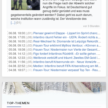
nun die Frage nach der Abwehr solcher
Angriffe im Fokus. Ist Deutschland gut
genug dafür gerüstet und was muss
gegebenenfalls geändert werden? Dabei geht es auch darum,
welche Institution wann zuständig ist. Der Vorsitzende des
[…]
(01)
vor 3 Stunden
06.08. 18:00 |
(01)
Pienaar gewinnt Etappe - Lippert im Sprint chancenlos
06.08. 17:05 |
(06)
Infantino räumt Fehler ein - UEFA: Ändert nichts an Boykott
06.08. 16:05 |
(02)
Real-Wechsel fix: Diomande ist Leipzigs Rekordtransfer
06.08. 09:12 |
(03)
Frauen-Tour erklimmt Mythos Ventoux: «Können alles schaffen»
05.08. 18:08 |
(03)
Frauen-Tour: Niedermaier nun Vierte der Gesamtwertung
05.08. 14:12 |
(05)
Figo fordert Infantinos Rücktritt: «Er sollte gehen. Jetzt»
05.08. 12:33 |
(03)
Wellbrock verblüfft und träumt: Zweites EM-Gold in Paris
05.08. 11:56 |
(05)
Infantino beruft Krisenrunde ein - Neue Vorwürfe gegen FIFA
04.08. 22:52 |
(04)
Medien: Infantino beruft FIFA-Krisensitzung am Mittwoch ein
04.08. 18:07 |
(00)
Frauen-Tour: Niedermaier verpasst Top Ten - Reusser siegt
TOP-THEMEN