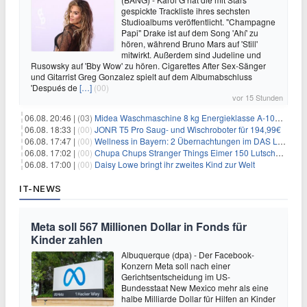
gespickte Trackliste ihres sechsten
Studioalbums veröffentlicht. "Champagne
Papi" Drake ist auf dem Song 'Ahí' zu
hören, während Bruno Mars auf 'Still'
mitwirkt. Außerdem sind Judeline und
Rusowsky auf 'Bby Wow' zu hören. Cigarettes After Sex-Sänger
und Gitarrist Greg Gonzalez spielt auf dem Albumabschluss
'Después de
[…]
(00)
vor 15 Stunden
06.08. 20:46 |
(03)
Midea Waschmaschine 8 kg Energieklasse A-10% 1400 U/Min für 289,97€
06.08. 18:33 |
(00)
JONR T5 Pro Saug- und Wischroboter für 194,99€
06.08. 17:47 |
(00)
Wellness in Bayern: 2 Übernachtungen im DAS LUDWIG Sports Resort inkl. HP + Wellness ab 174€ p.P.
06.08. 17:02 |
(00)
Chupa Chups Stranger Things Eimer 150 Lutscher für 21,95€
06.08. 17:00 |
(00)
Daisy Lowe bringt ihr zweites Kind zur Welt
IT-NEWS
Meta soll 567 Millionen Dollar in Fonds für
Kinder zahlen
Albuquerque (dpa) - Der Facebook-
Konzern Meta soll nach einer
Gerichtsentscheidung im US-
Bundesstaat New Mexico mehr als eine
halbe Milliarde Dollar für Hilfen an Kinder