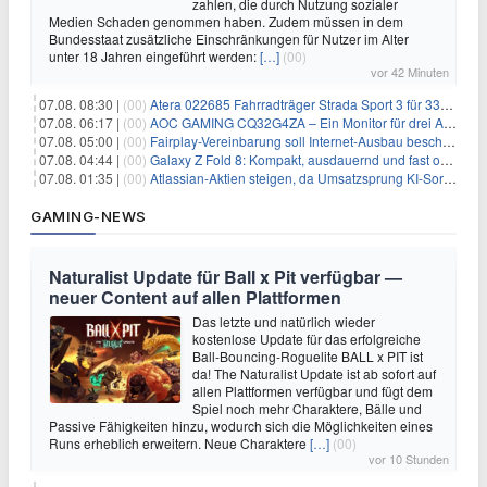
zahlen, die durch Nutzung sozialer
Medien Schaden genommen haben. Zudem müssen in dem
Bundesstaat zusätzliche Einschränkungen für Nutzer im Alter
unter 18 Jahren eingeführt werden:
[…]
(00)
vor 42 Minuten
07.08. 08:30 |
(00)
Atera 022685 Fahrradträger Strada Sport 3 für 337,48€
07.08. 06:17 |
(00)
AOC GAMING CQ32G4ZA – Ein Monitor für drei Arten von Spielen
07.08. 05:00 |
(00)
Fairplay-Vereinbarung soll Internet-Ausbau beschleunigen
07.08. 04:44 |
(00)
Galaxy Z Fold 8: Kompakt, ausdauernd und fast ohne Falte
07.08. 01:35 |
(00)
Atlassian-Aktien steigen, da Umsatzsprung KI-Sorgen dämpft
GAMING-NEWS
Naturalist Update für Ball x Pit verfügbar —
neuer Content auf allen Plattformen
Das letzte und natürlich wieder
kostenlose Update für das erfolgreiche
Ball-Bouncing-Roguelite BALL x PIT ist
da! The Naturalist Update ist ab sofort auf
allen Plattformen verfügbar und fügt dem
Spiel noch mehr Charaktere, Bälle und
Passive Fähigkeiten hinzu, wodurch sich die Möglichkeiten eines
Runs erheblich erweitern. Neue Charaktere
[…]
(00)
vor 10 Stunden