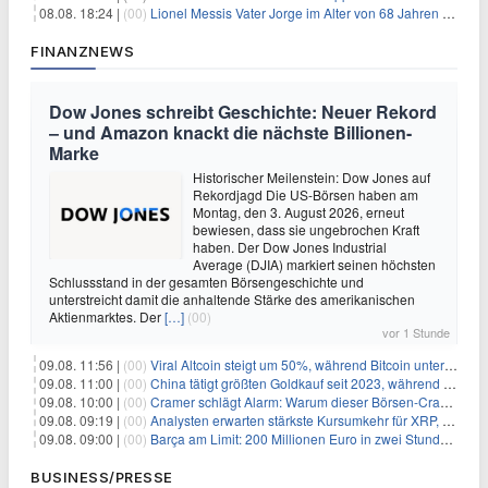
08.08. 18:24 |
(00)
Lionel Messis Vater Jorge im Alter von 68 Jahren gestorben
FINANZNEWS
Dow Jones schreibt Geschichte: Neuer Rekord
– und Amazon knackt die nächste Billionen-
Marke
Historischer Meilenstein: Dow Jones auf
Rekordjagd Die US-Börsen haben am
Montag, den 3. August 2026, erneut
bewiesen, dass sie ungebrochen Kraft
haben. Der Dow Jones Industrial
Average (DJIA) markiert seinen höchsten
Schlussstand in der gesamten Börsengeschichte und
unterstreicht damit die anhaltende Stärke des amerikanischen
Aktienmarktes. Der
[…]
(00)
vor 1 Stunde
09.08. 11:56 |
(00)
Viral Altcoin steigt um 50%, während Bitcoin unter $65.000 fällt
09.08. 11:00 |
(00)
China tätigt größten Goldkauf seit 2023, während Goldpreis um 8% steigt
09.08. 10:00 |
(00)
Cramer schlägt Alarm: Warum dieser Börsen-Crash die beste Einstiegschance seit Monaten ist
09.08. 09:19 |
(00)
Analysten erwarten stärkste Kursumkehr für XRP, während Polymarket skeptisch bleibt
09.08. 09:00 |
(00)
Barça am Limit: 200 Millionen Euro in zwei Stunden – warum dieser Schuldentrip hochgefährlich wird
BUSINESS/PRESSE