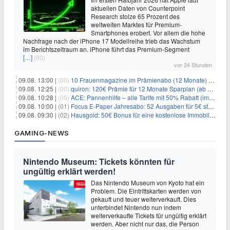
aktuellen Daten von Counterpoint
Research stolze 65 Prozent des
weltweiten Marktes für Premium-
Smartphones erobert. Vor allem die hohe
Nachfrage nach der iPhone 17 Modellreihe trieb das Wachstum
im Berichtszeitraum an. iPhone führt das Premium-Segment
[…]
(00)
vor 24 Stunden
09.08. 13:00 |
(00)
10 Frauenmagazine im Prämienabo (12 Monate) mit Prämien bis zu 225€
09.08. 12:25 |
(00)
quiron: 120€ Prämie für 12 Monate Sparplan (ab 100€/Monat)
09.08. 10:28 |
(00)
ACE: Pannenhilfe – alle Tarife mit 50% Rabatt (im ersten Jahr)
09.08. 10:00 |
(01)
Focus E-Paper Jahresabo: 52 Ausgaben für 5€ statt 207,48€ – per Formular kündbar!
09.08. 09:30 |
(02)
Hausgold: 50€ Bonus für eine kostenlose Immobilienbewertung
GAMING-NEWS
Nintendo Museum: Tickets könnten für
ungültig erklärt werden!
Das Nintendo Museum von Kyoto hat ein
Problem. Die Eintrittskarten werden von
gekauft und teuer weiterverkauft. Dies
unterbindet Nintendo nun indem
weiterverkaufte Tickets für ungültig erklärt
werden. Aber nicht nur das, die Person