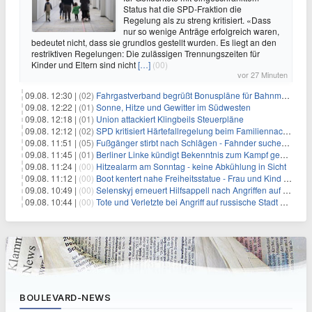
Status hat die SPD-Fraktion die
Regelung als zu streng kritisiert. «Dass
nur so wenige Anträge erfolgreich waren,
bedeutet nicht, dass sie grundlos gestellt wurden. Es liegt an den
restriktiven Regelungen: Die zulässigen Trennungszeiten für
Kinder und Eltern sind nicht
[…]
(00)
vor 27 Minuten
09.08. 12:30 |
(02)
Fahrgastverband begrüßt Bonuspläne für Bahnmanager
09.08. 12:22 |
(01)
Sonne, Hitze und Gewitter im Südwesten
09.08. 12:18 |
(01)
Union attackiert Klingbeils Steuerpläne
09.08. 12:12 |
(02)
SPD kritisiert Härtefallregelung beim Familiennachzug als zu streng
09.08. 11:51 |
(05)
Fußgänger stirbt nach Schlägen - Fahnder suchen Autofahrer
09.08. 11:45 |
(01)
Berliner Linke kündigt Bekenntnis zum Kampf gegen Antisemitismus an
09.08. 11:24 |
(00)
Hitzealarm am Sonntag - keine Abkühlung in Sicht
09.08. 11:12 |
(00)
Boot kentert nahe Freiheitsstatue - Frau und Kind sterben
09.08. 10:49 |
(00)
Selenskyj erneuert Hilfsappell nach Angriffen auf mehrere Städte
09.08. 10:44 |
(00)
Tote und Verletzte bei Angriff auf russische Stadt Belgorod
BOULEVARD-NEWS