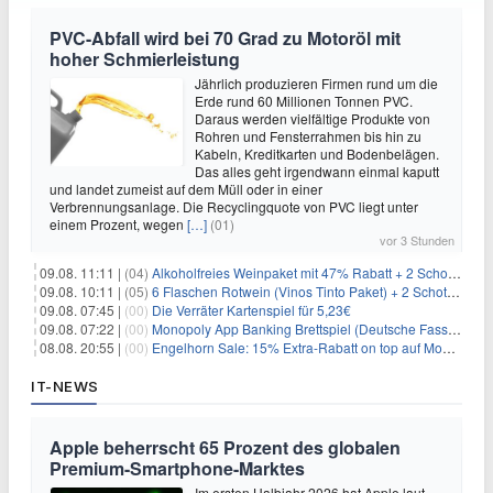
PVC-Abfall wird bei 70 Grad zu Motoröl mit
hoher Schmierleistung
Jährlich produzieren Firmen rund um die
Erde rund 60 Millionen Tonnen PVC.
Daraus werden vielfältige Produkte von
Rohren und Fensterrahmen bis hin zu
Kabeln, Kreditkarten und Bodenbelägen.
Das alles geht irgendwann einmal kaputt
und landet zumeist auf dem Müll oder in einer
Verbrennungsanlage. Die Recyclingquote von PVC liegt unter
einem Prozent, wegen
[…]
(01)
vor 3 Stunden
09.08. 11:11 |
(04)
Alkoholfreies Weinpaket mit 47% Rabatt + 2 Schott Zwiesel Gläser GRATIS für 29,99€
09.08. 10:11 |
(05)
6 Flaschen Rotwein (Vinos Tinto Paket) + 2 Schott Zwiesel Gläser für 25,99€ inkl. Versand
09.08. 07:45 |
(00)
Die Verräter Kartenspiel für 5,23€
09.08. 07:22 |
(00)
Monopoly App Banking Brettspiel (Deutsche Fassung) für 9,84€
08.08. 20:55 |
(00)
Engelhorn Sale: 15% Extra-Rabatt on top auf Mode- und Sport-Artikel
IT-NEWS
Apple beherrscht 65 Prozent des globalen
Premium-Smartphone-Marktes
Im ersten Halbjahr 2026 hat Apple laut