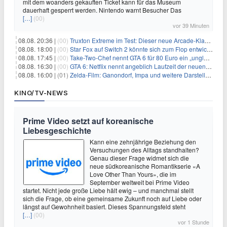
mit dem woanders gekauften Ticket kann für das Museum
dauerhaft gesperrt werden. Nintendo warnt Besucher Das
[…]
(00)
vor 39 Minuten
08.08. 20:36 |
(00)
Truxton Extreme im Test: Dieser neue Arcade-Klassiker verzeiht dir gar nichts
08.08. 18:00 |
(00)
Star Fox auf Switch 2 könnte sich zum Flop entwickeln
08.08. 17:45 |
(00)
Take-Two-Chef nennt GTA 6 für 80 Euro ein „unglaubliches Schnäppchen“
08.08. 16:30 |
(00)
GTA 6: Netflix nennt angeblich Laufzeit der neuen Gameplay-Präsentation
08.08. 16:00 |
(01)
Zelda-Film: Ganondorf, Impa und weitere Darsteller sollen feststehen
KINO/TV-NEWS
Prime Video setzt auf koreanische
Liebesgeschichte
Kann eine zehnjährige Beziehung den
Versuchungen des Alltags standhalten?
Genau dieser Frage widmet sich die
neue südkoreanische Romantikserie «A
Love Other Than Yours», die im
September weltweit bei Prime Video
startet. Nicht jede große Liebe hält ewig – und manchmal stellt
sich die Frage, ob eine gemeinsame Zukunft noch auf Liebe oder
längst auf Gewohnheit basiert. Dieses Spannungsfeld steht
[…]
(00)
vor 1 Stunde