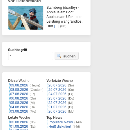
vor Tiefenrekord
Starnberg (dpa/lby) -
Applaus am Boot,
Applaus am Ufer – die
Leistung war grandios.
Und
[…]
(06)
Suchbegriff
suchen
Diese
Woche
Vorletzte
Woche
09.08.2026
26.07.2026
(Heute)
(So)
08.08.2026
25.07.2026
(Gestern)
(Sa)
07.08.2026
24.07.2026
(Fr)
(Fr)
06.08.2026
23.07.2026
(Do)
(Do)
05.08.2026
22.07.2026
(Mi)
(Mi)
04.08.2026
21.07.2026
(Di)
(Di)
03.08.2026
20.07.2026
(Mo)
(Mo)
Letzte
Woche
Top
News
02.08.2026
Populäre News
(So)
(14d)
01.08.2026
Heiß diskutiert
(Sa)
(14d)