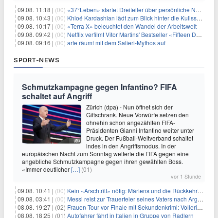
09.08. 11:18 |
(00)
«37°Leben» startet Dreiteiler über persönliche Neuanfänge
09.08. 10:43 |
(00)
Khloé Kardashian lädt zum Blick hinter die Kulissen ihres Freundeskreises
09.08. 10:17 |
(00)
«Terra X» beleuchtet den Wandel der Arbeitswelt
09.08. 09:42 |
(00)
Netflix verfilmt Vitor Martins' Bestseller «Fifteen Days»
09.08. 09:16 |
(00)
arte räumt mit dem Salieri-Mythos auf
SPORT-NEWS
Schmutzkampagne gegen Infantino? FIFA
schaltet auf Angriff
Zürich (dpa) - Nun öffnet sich der
Giftschrank. Neue Vorwürfe setzen den
ohnehin schon angezählten FIFA-
Präsidenten Gianni Infantino weiter unter
Druck. Der Fußball-Weltverband schaltet
indes in den Angriffsmodus. In der
europäischen Nacht zum Sonntag wetterte die FIFA gegen eine
angebliche Schmutzkampagne gegen ihren gewählten Boss.
«Immer deutlicher
[…]
(01)
vor 1 Stunde
09.08. 10:41 |
(00)
Kein «Arschtritt» nötig: Märtens und die Rückkehr nach Paris
09.08. 03:41 |
(00)
Messi reist zur Trauerfeier seines Vaters nach Argentinien
08.08. 19:27 |
(02)
Frauen-Tour vor Finale mit Sekundenkrimi: Vollering in Gelb
08.08. 18:25 |
(01)
Autofahrer fährt in Italien in Gruppe von Radlern