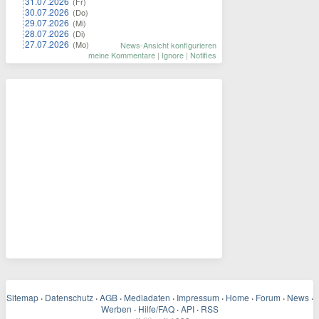
31.07.2026
(Fr)
30.07.2026
(Do)
29.07.2026
(Mi)
28.07.2026
(Di)
27.07.2026
(Mo)
News-Ansicht konfigurieren
meine Kommentare
|
Ignore
|
Notifies
Sitemap
·
Datenschutz
·
AGB
·
Mediadaten
·
Impressum
·
Home
·
Forum
·
News
·
Werben
·
Hilfe/FAQ
·
API
·
RSS