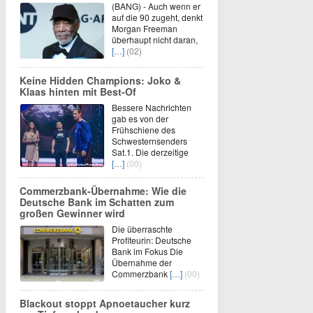
(BANG) - Auch wenn er
auf die 90 zugeht, denkt
Morgan Freeman
überhaupt nicht daran,
[…]
(02)
Keine Hidden Champions: Joko &
Klaas hinten mit Best-Of
Bessere Nachrichten
gab es von der
Frühschiene des
Schwesternsenders
Sat.1. Die derzeitige
[…]
(00)
Commerzbank-Übernahme: Wie die
Deutsche Bank im Schatten zum
großen Gewinner wird
Die überraschte
Profiteurin: Deutsche
Bank im Fokus Die
Übernahme der
Commerzbank
[…]
(00)
Blackout stoppt Apnoetaucher kurz