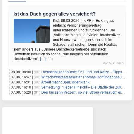
Ist das Dach gegen alles versichert?
Kiel, 09.08.2026 (lifePR) - Es klingt so
einfach: Versicherungsvertrag
unterschreiben und zurücklehnen. Die
„Vollkasko-Mentalität“ vieler Hausbesitzer
und Hausverwaltungen kann sich im
Schadensfall rächen. Denn die Realität
sieht anders aus: „Unsere Dachdeckerbetriebe sind nach
Unwettern natürlich so schnell wie möglich bei betroffenen
Hausbesitzern“,
[…]
(00)
vor 5 Stunden
08.08. 08:00 |
(00)
Ultraschallzahnbürste für Hund und Katze – Tipps zur erfolgreichen Eingewöhnung
07.08. 16:47 |
(00)
Wirtschaftsstaatssekretär Thomas Dörflinger besucht Handwerksbetrieb im Kammerbezirk Freiburg
07.08. 16:31 |
(00)
Arbeit macht Spaß oder krank
07.08. 16:10 |
(00)
Vernetzung in jeder Hinsicht – Die Städte der Zukunft sind grün-blau
07.08. 15:29 |
(01)
Drei bis zehn Prozent, so viel Strom verbraucht ein Aufzug im Gebäude