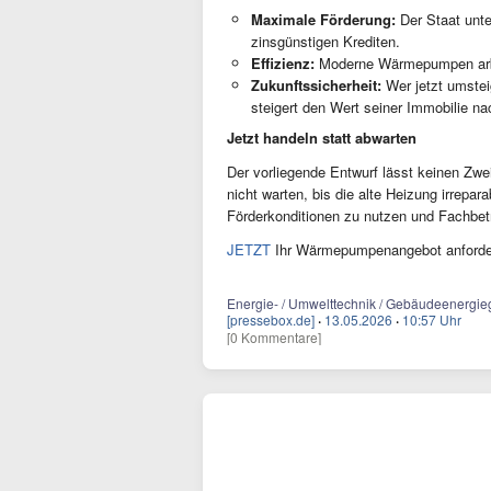
Maximale Förderung:
Der Staat unte
zinsgünstigen Krediten.
Effizienz:
Moderne Wärmepumpen arbei
Zukunftssicherheit:
Wer jetzt umsteig
steigert den Wert seiner Immobilie nac
Jetzt handeln statt abwarten
Der vorliegende Entwurf lässt keinen Zwei
nicht warten, bis die alte Heizung irrepar
Förderkonditionen zu nutzen und Fachbetr
JETZT
Ihr Wärmepumpenangebot anforde
Energie- / Umwelttechnik / Gebäudeenergie
[pressebox.de]
·
13.05.2026
·
10:57 Uhr
[0 Kommentare]