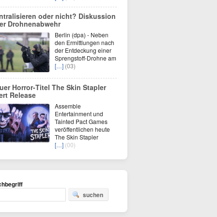
ntralisieren oder nicht? Diskussion
er Drohnenabwehr
Berlin (dpa) - Neben
den Ermittlungen nach
der Entdeckung einer
Sprengstoff-Drohne am
[…]
(03)
uer Horror‑Titel The Skin Stapler
iert Release
Assemble
Entertainment und
Tainted Pact Games
veröffentlichen heute
The Skin Stapler
[…]
(00)
hbegriff
suchen