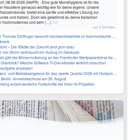
rf, 08.08.2026 (lifePR) - Eine gute Mundhygiene ist für die
r Haustiere genauso wichtig wie für deine eigene. Unsere
hallzahnbürste bietet eine sanfte und effektive Lösung zur
Hunde und Katzen. Doch wie gewöhnst du deine tierischen
er hochmodernes und sehr
[…]
(00)
vor 4 Stunden
r Thomas Dörflinger besucht Handwerksbetrieb im Kammerbezirk Freiburg
 krank
icht – Die Städte der Zukunft sind grün-blau
so viel Strom verbraucht ein Aufzug im Gebäude
s gibt die Börsennotierung an der Frankfurter Wertpapierbörse bekannt
g Überblick? Welche Software IT-Dienstleister wirklich brauchen
ssaufgabe anpassen
 Betriebsergebnis für das zweite Quartal 2026 mit Goldproduktion und Barreserven in Rekordhöhe
 Berlin: Anmeldeschluss am 26. August
ng erzielt deutliche Fortschritte bei ihren AI-Projekten