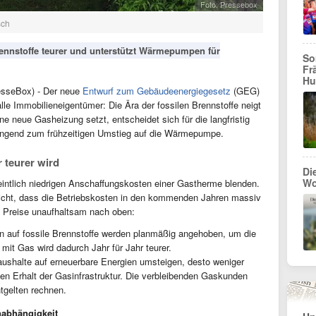
Foto: Pressebox
sch
ennstoffe teurer und unterstützt Wärmepumpen für
So
Fr
Hu
esseBox) - Der neue
Entwurf zum Gebäudeenergiegesetz
(GEG)
alle Immobilieneigentümer: Die Ära der fossilen Brennstoffe neigt
e neue Gasheizung setzt, entscheidet sich für die langfristig
ringend zum frühzeitigen Umstieg auf die Wärmepumpe.
 teurer wird
Di
Wo
eintlich niedrigen Anschaffungskosten einer Gastherme blenden.
licht, dass die Betriebskosten in den kommenden Jahren massiv
e Preise unaufhaltsam nach oben:
 auf fossile Brennstoffe werden planmäßig angehoben, um die
mit Gas wird dadurch Jahr für Jahr teurer.
shalte auf erneuerbare Energien umsteigen, desto weniger
en Erhalt der Gasinfrastruktur. Die verbleibenden Gaskunden
tgelten rechnen.
nabhängigkeit