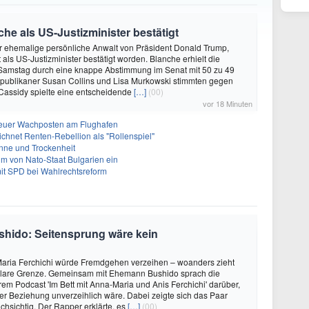
e als US-Justizminister bestätigt
r ehemalige persönliche Anwalt von Präsident Donald Trump,
 als US-Justizminister bestätigt worden. Blanche erhielt die
Samstag durch eine knappe Abstimmung im Senat mit 50 zu 49
publikaner Susan Collins und Lisa Murkowski stimmten gegen
l Cassidy spielte eine entscheidende
[…]
(00)
vor 18 Minuten
Neuer Wachposten am Flughafen
ichnet Renten-Rebellion als "Rollenspiel"
nne und Trockenheit
um von Nato-Staat Bulgarien ein
mit SPD bei Wahlrechtsreform
shido: Seitensprung wäre kein
aria Ferchichi würde Fremdgehen verzeihen – woanders zieht
 klare Grenze. Gemeinsam mit Ehemann Bushido sprach die
hrem Podcast 'Im Bett mit Anna-Maria und Anis Ferchichi' darüber,
iner Beziehung unverzeihlich wäre. Dabei zeigte sich das Paar
hsichtig. Der Rapper erklärte, es
[…]
(00)