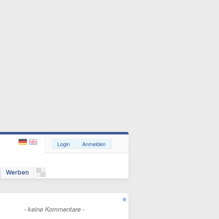
Login
Anmelden
Werben
- keine Kommentare -