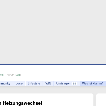
978
) · Forum (
921
)
munity
Lose
Lifestyle
WIN
Umfragen
Was ist klamm?
$$
m Heizungswechsel