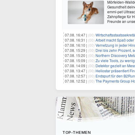
Mörfelden-Walldo
Gesundheit deine
emmi-pet Ultrasc
Zahnpflege für 
Freunde an uns
07.08. 16:47 |
(00)
Wirtschaftsstaatssekretä
07.08. 16:31 |
(00)
Arbeit macht Spaß oder
07.08. 16:10 |
(00)
Vernetzung in jeder Hins
07.08. 15:29 |
(00)
Drei bis zehn Prozent, 
07.08. 15:20 |
(00)
Northern Discovery Metal
07.08. 15:09 |
(00)
Zu viele Tools, zu weni
07.08. 14:09 |
(00)
Detektor gezielt an Me
07.08. 13:47 |
(00)
Heliostar präsentiert Finanz- und
07.08. 12:57 |
(00)
Endspurt für den B2Run
07.08. 12:52 |
(00)
The Payments Group Holdi
TOP-THEMEN