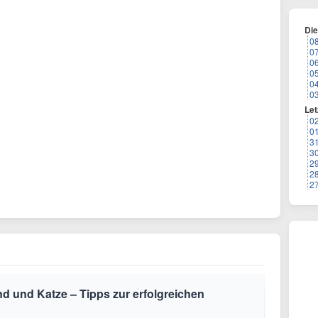
Di
0
0
0
0
0
0
Let
0
0
3
3
2
2
2
nd und Katze – Tipps zur erfolgreichen