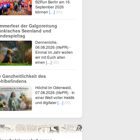
B2Run Berlin am 16.
September 2026
können
[…]
(00)
mmerfest der Galgorettung
änkisches Seenland und
ndespieltag
Dennenlohe,
06.08.2026 (lifePR) -
Einmal im Jahr wollen
wir mit Euch allen
einen
[…]
(00)
e Ganzheitlichkeit des
hlbefindens
Höchst im Odenwald,
07.08.2026 (lifePR) - In
einer Welt voller Hektik
und digitaler
[…]
(00)