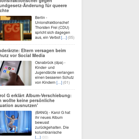
ionsfraktionschef gegen
undgesetz-Änderung für queere
chte
Berlin -
Unionsfraktionschef
Thorsten Frei (CDU)
spricht sich dagegen
aus, ein Verbot
[…]
(05)
nderärzte: Eltern versagen beim
hutz vor Social Media
Osnabrück (dpa) -
Kinder- und
Jugendärzte verlangen
einen besseren Schutz
von Kindern
[…]
(01)
rol G erklärt Album-Verschiebung:
ch wollte keine persönliche
tuation ausnutzen'
(BANG) - Karol G hat
ihr neues Album
bewusst
zurückgehalten. Die
kolumbianische
[…]
(00)