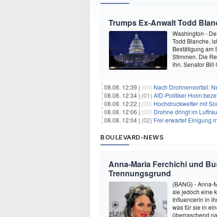
Trumps Ex-Anwalt Todd Blanch
Washington - De
Todd Blanche, ist
Bestätigung am 
Stimmen. Die Re
ihn. Senator Bil
08.08. 12:39 |
(00)
Nach Drohnenvorfall: 
08.08. 12:34 |
(01)
AfD-Politiker Holm beze
08.08. 12:22 |
(00)
Hochdruckwetter mit So
08.08. 12:06 |
(00)
Drohne dringt im Luftra
08.08. 12:04 |
(02)
Frei erwartet Einigung 
BOULEVARD-NEWS
Anna-Maria Ferchichi und Bu
Trennungsgrund
(BANG) - Anna-M
sie jedoch eine
Influencerin in i
was für sie in e
überraschend nac