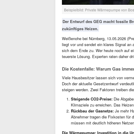
Beispielbild: Private Wärmepumpe von Bo
Der Entwurf des GEG macht fossile Br
zukünftiges Heizen.
Weißenohe bei Nürnberg, 13.05.2026 (Pr
liegt vor und sendet ein klares Signal an 
sich dem Ende zu. Wer heute noch auf ein
teuerste Lösung. Experten raten daher d
Die Kostenfalle: Warum Gas immer
Viele Hausbesitzer lassen sich von verm
Doch der aktuelle Gesetzentwurf verdeut
steigen werden. Zwei Faktoren treiben di
Steigende CO2-Preise:
Die Abgaben
Klimaziele zu erreichen. Das Heizen 
Rückbau der Gasnetze:
Je mehr Hau
Abnehmer tragen die Fixkosten für d
müssen mit deutlich höheren Netzen
Die Wärmepumpe: Investition in die U