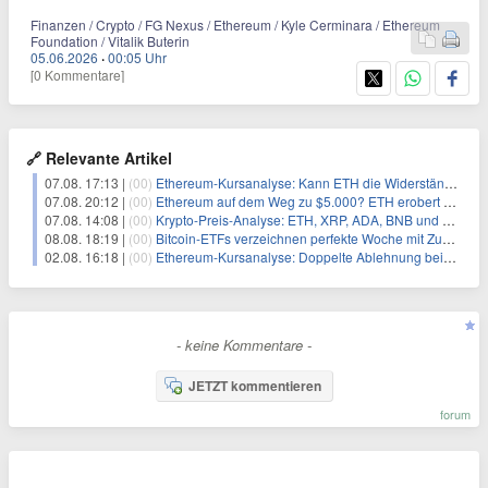
Finanzen / Crypto / FG Nexus / Ethereum / Kyle Cerminara / Ethereum
Foundation / Vitalik Buterin
05.06.2026
·
00:05 Uhr
[0 Kommentare]
🔗 Relevante Artikel
07.08. 17:13 |
(00)
Ethereum-Kursanalyse: Kann ETH die Widerstände der gleitenden Durchschnitte überwinden?
07.08. 20:12 |
(00)
Ethereum auf dem Weg zu $5.000? ETH erobert wichtige Marke zurück, während Institutionen weiter akkumulieren
07.08. 14:08 |
(00)
Krypto-Preis-Analyse: ETH, XRP, ADA, BNB und HYPE
08.08. 18:19 |
(00)
Bitcoin-ETFs verzeichnen perfekte Woche mit Zuflüssen auf 3-Monats-Hoch
02.08. 16:18 |
(00)
Ethereum-Kursanalyse: Doppelte Ablehnung bei $2.000 deutet auf weitere Probleme hin
- keine Kommentare -
JETZT kommentieren
forum