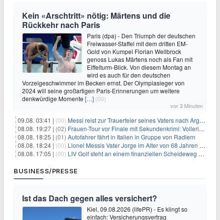
Kein «Arschtritt» nötig: Märtens und die
Rückkehr nach Paris
Paris (dpa) - Den Triumph der deutschen
Freiwasser-Staffel mit dem dritten EM-
Gold von Kumpel Florian Wellbrock
genoss Lukas Märtens noch als Fan mit
Eiffelturm-Blick. Von diesem Montag an
wird es auch für den deutschen
Vorzeigeschwimmer im Becken ernst. Der Olympiasieger von
2024 will seine großartigen Paris-Erinnerungen um weitere
denkwürdige Momente
[…]
(00)
vor 3 Minuten
09.08. 03:41 |
(00)
Messi reist zur Trauerfeier seines Vaters nach Argentinien
08.08. 19:27 |
(02)
Frauen-Tour vor Finale mit Sekundenkrimi: Vollering in Gelb
08.08. 18:25 |
(01)
Autofahrer fährt in Italien in Gruppe von Radlern
08.08. 18:24 |
(00)
Lionel Messis Vater Jorge im Alter von 68 Jahren gestorben
08.08. 17:05 |
(00)
LIV Golf steht an einem finanziellen Scheideweg auf der Suche nach neuen Investitionen
BUSINESS/PRESSE
Ist das Dach gegen alles versichert?
Kiel, 09.08.2026 (lifePR) - Es klingt so
einfach: Versicherungsvertrag