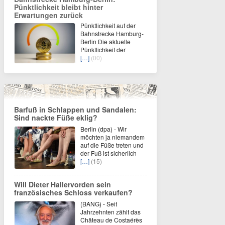
Pünktlichkeit bleibt hinter
Erwartungen zurück
Pünktlichkeit auf der
Bahnstrecke Hamburg-
Berlin Die aktuelle
Pünktlichkeit der
[…]
(00)
Barfuß in Schlappen und Sandalen:
Sind nackte Füße eklig?
Berlin (dpa) - Wir
möchten ja niemandem
auf die Füße treten und
der Fuß ist sicherlich
[…]
(15)
Will Dieter Hallervorden sein
französisches Schloss verkaufen?
(BANG) - Seit
Jahrzehnten zählt das
Château de Costaérès