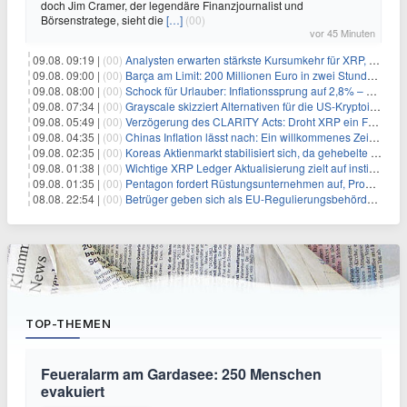
doch Jim Cramer, der legendäre Finanzjournalist und
Börsenstratege, sieht die
[…]
(00)
vor 45 Minuten
09.08. 09:19 |
(00)
Analysten erwarten stärkste Kursumkehr für XRP, während Polymarket skeptisch bleibt
09.08. 09:00 |
(00)
Barça am Limit: 200 Millionen Euro in zwei Stunden – warum dieser Schuldentrip hochgefährlich wird
09.08. 08:00 |
(00)
Schock für Urlauber: Inflationssprung auf 2,8% – Diese Preise explodieren jetzt
09.08. 07:34 |
(00)
Grayscale skizziert Alternativen für die US-Kryptoindustrie ohne CLARITY Act
09.08. 05:49 |
(00)
Verzögerung des CLARITY Acts: Droht XRP ein Fall unter die $1-Marke?
09.08. 04:35 |
(00)
Chinas Inflation lässt nach: Ein willkommenes Zeichen für Investoren angesichts der Folgen des Öl-Schocks
09.08. 02:35 |
(00)
Koreas Aktienmarkt stabilisiert sich, da gehebelte Positionen abgebaut werden
09.08. 01:38 |
(00)
Wichtige XRP Ledger Aktualisierung zielt auf institutionelle Akzeptanz ab
09.08. 01:35 |
(00)
Pentagon fordert Rüstungsunternehmen auf, Produktion angesichts eskalierender globaler Spannungen zu steigern
08.08. 22:54 |
(00)
Betrüger geben sich als EU-Regulierungsbehörden aus, um Krypto-Nutzer nach MiCA-Deadline ins Visier zu nehmen
TOP-THEMEN
Feueralarm am Gardasee: 250 Menschen
evakuiert