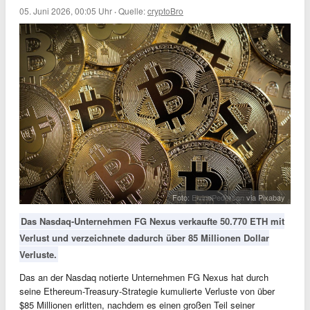
05. Juni 2026, 00:05 Uhr
·
Quelle:
cryptoBro
Foto:
EivindPedersen
via Pixabay
Das Nasdaq-Unternehmen FG Nexus verkaufte 50.770 ETH mit
Verlust und verzeichnete dadurch über 85 Millionen Dollar
Verluste.
Das an der Nasdaq notierte Unternehmen FG Nexus hat durch
seine Ethereum-Treasury-Strategie kumulierte Verluste von über
$85 Millionen erlitten, nachdem es einen großen Teil seiner