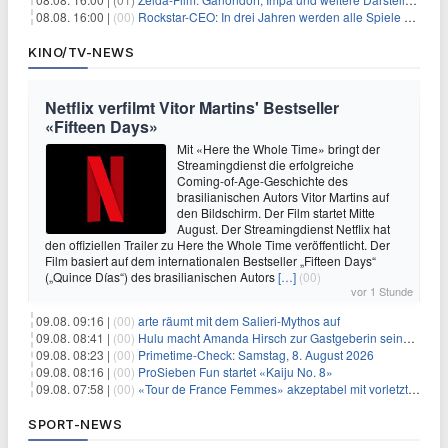
08.08. 16:00 |
(00)
Rockstar-CEO: In drei Jahren werden alle Spiele gestreamt
KINO/TV-NEWS
Netflix verfilmt Vitor Martins' Bestseller
«Fifteen Days»
Mit «Here the Whole Time» bringt der
Streamingdienst die erfolgreiche
Coming-of-Age-Geschichte des
brasilianischen Autors Vitor Martins auf
den Bildschirm. Der Film startet Mitte
August. Der Streamingdienst Netflix hat
den offiziellen Trailer zu Here the Whole Time veröffentlicht. Der
Film basiert auf dem internationalen Bestseller „Fifteen Days“
(„Quince Días“) des brasilianischen Autors
[…]
(00)
vor 1 Stunde
09.08. 09:16 |
(00)
arte räumt mit dem Salieri-Mythos auf
09.08. 08:41 |
(00)
Hulu macht Amanda Hirsch zur Gastgeberin seines Reality-Podcasts
09.08. 08:23 |
(00)
Primetime-Check: Samstag, 8. August 2026
09.08. 08:16 |
(00)
ProSieben Fun startet «Kaiju No. 8»
09.08. 07:58 |
(00)
«Tour de France Femmes» akzeptabel mit vorletzter Etappe
SPORT-NEWS