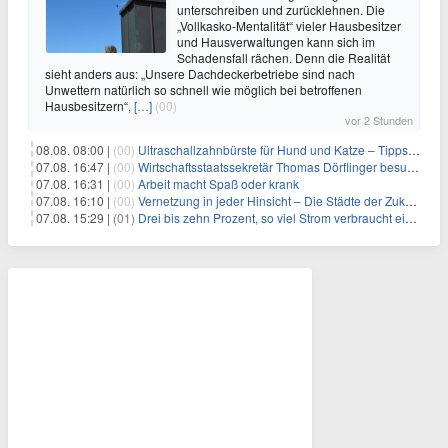
unterschreiben und zurücklehnen. Die
„Vollkasko-Mentalität“ vieler Hausbesitzer
und Hausverwaltungen kann sich im
Schadensfall rächen. Denn die Realität
sieht anders aus: „Unsere Dachdeckerbetriebe sind nach
Unwettern natürlich so schnell wie möglich bei betroffenen
Hausbesitzern“,
[…]
(00)
vor 2 Stunden
08.08. 08:00 |
(00)
Ultraschallzahnbürste für Hund und Katze – Tipps zur erfolgreichen Eingewöhnung
07.08. 16:47 |
(00)
Wirtschaftsstaatssekretär Thomas Dörflinger besucht Handwerksbetrieb im Kammerbezirk Freiburg
07.08. 16:31 |
(00)
Arbeit macht Spaß oder krank
07.08. 16:10 |
(00)
Vernetzung in jeder Hinsicht – Die Städte der Zukunft sind grün-blau
07.08. 15:29 |
(01)
Drei bis zehn Prozent, so viel Strom verbraucht ein Aufzug im Gebäude