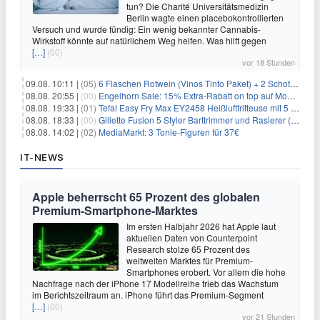
tun? Die Charité Universitätsmedizin
Berlin wagte einen placebokontrollierten
Versuch und wurde fündig: Ein wenig bekannter Cannabis-
Wirkstoff könnte auf natürlichem Weg helfen. Was hilft gegen
[…]
(00)
vor 18 Stunden
09.08. 10:11 |
(05)
6 Flaschen Rotwein (Vinos Tinto Paket) + 2 Schott Zwiesel Gläser für 25,99€ inkl. Versand
08.08. 20:55 |
(00)
Engelhorn Sale: 15% Extra-Rabatt on top auf Mode- und Sport-Artikel
08.08. 19:33 |
(01)
Tefal Easy Fry Max EY2458 Heißluftfritteuse mit 5 Litern für 64,99€
08.08. 18:33 |
(00)
Gillette Fusion 5 Styler Barttrimmer und Rasierer (All in One) für 16€
08.08. 14:02 |
(02)
MediaMarkt: 3 Tonie-Figuren für 37€
IT-NEWS
Apple beherrscht 65 Prozent des globalen
Premium-Smartphone-Marktes
Im ersten Halbjahr 2026 hat Apple laut
aktuellen Daten von Counterpoint
Research stolze 65 Prozent des
weltweiten Marktes für Premium-
Smartphones erobert. Vor allem die hohe
Nachfrage nach der iPhone 17 Modellreihe trieb das Wachstum
im Berichtszeitraum an. iPhone führt das Premium-Segment
[…]
(00)
vor 21 Stunden