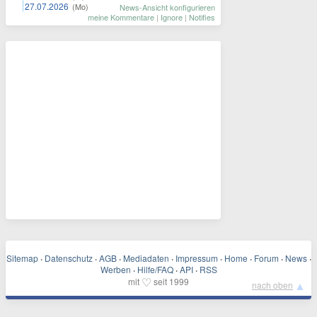
27.07.2026
(Mo)
News-Ansicht konfigurieren
meine Kommentare
|
Ignore
|
Notifies
Sitemap
·
Datenschutz
·
AGB
·
Mediadaten
·
Impressum
·
Home
·
Forum
·
News
·
Werben
·
Hilfe/FAQ
·
API
·
RSS
♡
mit
seit 1999
▲
nach oben