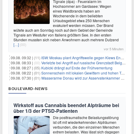
Tignale (dpa) - Feueralarm im
Hochsommer am Gardasee: Wegen
eines Waldbrands haben am
Wochenende in dem beliebten
Urlaubsgebiet etwa 250 Menschen
evakuiert werden müssen. Der Brand
wütete auch am Sonntag noch auf dem Gebiet der Gemeinde
Tignale am Westufer von Italiens größtem See. In den ersten
Stunden mussten sich neben Anwohnern auch mehrere Dutzend
[…]
(00)
vor 5 Minuten
09.08. 09:32 |
(11)
ISW: Moskau plant Angriffswelle gegen Kiews Energieinfrastruktur
09.08. 08:33 |
(00)
Verletzte bei Angriff auf russische Grenzstadt Belgorod
09.08. 08:27 |
(05)
Kubicki drängt auf Ende der Frühverrentung
09.08. 08:22 |
(01)
Sonnenschein mit lokalen Gewittern und hohen Temperaturen
09.08. 07:30 |
(01)
Wasserarme Donau wird zur Asservatenkammer der Geschichte
BOULEVARD-NEWS
Wirkstoff aus Cannabis beendet Alpträume bei
über 1/3 der PTSD-Patienten
Die posttraumatische Belastungsstörung
ist oft mit wiederkehrenden Alpträumen
verbunden, die den einzelnen Menschen
extrem belasten. Was lässt sich dagegen