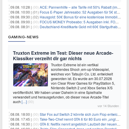
09.08. 10:28 |
(00)
ACE: Pannenhilfe – alle Tarife mit 50% Rabatt (im ersten Jahr)
09.08. 10:00 |
(01)
Focus E-Paper Jahresabo: 52 Ausgaben für 5€ statt 207,48€ – per Formular kündbar!
09.08. 09:30 |
(02)
Hausgold: 50€ Bonus für eine kostenlose Immobilienbewertung
09.08. 09:00 |
(00)
FOCUS MONEY Probeabo: 5 Ausgaben inkl. FOCUS+ Zugang für 5€
09.08. 08:31 |
(00)
Deutschland-Kreditkarte Gold mit 60€ Startguthaben (45€ Gewinn)
GAMING-NEWS
Truxton Extreme im Test: Dieser neue Arcade-
Klassiker verzeiht dir gar nichts
Truxton Extreme ist ein vertikal
scrollendes Shoot-‚em-up-Videospiel,
welches von Tatsujin Co. Ltd. entwickelt
geworden ist. Es wurde am 30.07.2026
von Clear River Games für PlayStation 5,
Nintendo Switch 2 und Xbox Series X/S
veröffentlicht. Wir haben unser Daheim in eine Spielhalle
verwandelt und herausgefunden, ob dieser neue Arcade-Titel
auch
[…]
(00)
vor 14 Stunden
08.08. 18:00 |
(00)
Star Fox auf Switch 2 könnte sich zum Flop entwickeln
08.08. 17:45 |
(00)
Take-Two-Chef nennt GTA 6 für 80 Euro ein „unglaubliches Schnäppchen“
08.08. 16:30 |
(00)
GTA 6: Netflix nennt angeblich Laufzeit der neuen Gameplay-Präsentation
08.08. 16:00 |
(01)
Zelda-Film: Ganondorf, Impa und weitere Darsteller sollen feststehen