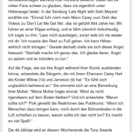
vielen Fans schwer zu glauben, dass sie eigentlich unter
Höhenangst leidet. In der Sendung 'Late Night with Seth Meyers'
erzählte sie: "Einmal fuhr mich mein Mann Carey zum Dreh des
Videos zu 'Don’t Let Me Get Me', das ist gefühlt 854 Jahre her. Wir
fuhren an einer Klippe entlang, und er fährt ziemlich risikofreudig.
Ich sagte zu ihm: 'Lass mich aussteigen, sonst rede ich nie wieder
mit dir.' Ich musste den Rest zu Fuß gehen. Ich kann Höhen
wirklich nicht ertragen." Gerade deshalb stelle sie sich dieser Angst
bewusst: "Deshalb mache ich genau das. Ich glaube daran, Angst
zu spüren und es trotzdem zu tun."
Auf die Frage, wie sie ihre Angst während ihrer Stunts ausblenden
könne, antwortete die Sängerin, die mit ihrem Ehemann Carey Hart
die Kinder Willow (14) und Jameson (9) hat: "Es fühlt sich
unglaublich befreiend an." Sie erinnerte sich an eine Bemerkung
ihrer Mutter: "Meine Mutter fragte einmal: 'Wirst du nicht
irgendwann auf dem Boden bleiben?' Und ich antwortete: 'Warum
sollte ich?'" Pink genießt die Reaktionen des Publikums: "Wenn ich
Menschen dazu bringen kann, mich durch den Bühnenboden in die
Luft schießen zu lassen, warum sollte ich das nicht tun? Es macht
so viel Spaß."
Die 46-Jährige wird an diesem Wochenende die Tony Awards