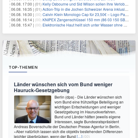
06.08. 17:00 |
(01)
Kelly Osbourne und Sid Wilson sollen ihre Verlobung gelöst haben
06.08. 16:35 |
(01)
Action-Trip in die Jochen Schweizer Arena inklusive Premium Hotel und Frühstück ab 59€ p.P.
06.08. 16:30 |
(00)
Calvin Klein Monologo Cap für 23,50€ – Logo-Patch, Baumwolle
06.08. 16:14 |
(00)
KNIPEX Zangenschlüssel 150 mm (86 03 150 SB) für 35,99€
06.08. 15:47 |
(00)
Elektronische Haut heilt sich unter Wasser ohne Strom
TOP-THEMEN
Länder wünschen sich vom Bund weniger
Hauruck-Gesetzgebung
Berlin (dpa) - Die Länder wünschen sich
vom Bund eine frühzeitige Beteiligung an
wichtigen Entscheidungen und weniger
Gesetzgebung im Hauruckverfahren.
Bund und Länder hätten jeweils eigene
Interessen, sagte Bundesratspräsident
Andreas Bovenschulte der Deutschen Presse-Agentur in Berlin.
«Aber natürlich lassen sich die objektiv bestehenden Differenzen
leichter überbrücken, wenn der Bund
[…]
(00)