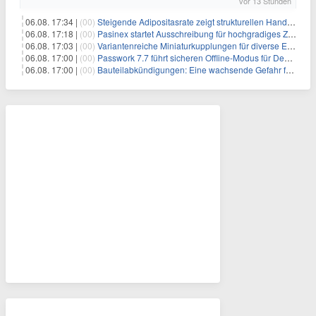
vor 13 Stunden
06.08. 17:34 |
(00)
Steigende Adipositasrate zeigt strukturellen Handlungsbedarf bei der Ernährung schulpflichtiger Kinder
06.08. 17:18 |
(00)
Pasinex startet Ausschreibung für hochgradiges Zinksulfidkonzentrat mit Germanium- und Silbergehalten und stellt ein Betriebsupdate bereit
06.08. 17:03 |
(00)
Variantenreiche Miniaturkupplungen für diverse Einsatzbereiche
06.08. 17:00 |
(00)
Passwork 7.7 führt sicheren Offline-Modus für Desktop- und Mobile-Apps ein
06.08. 17:00 |
(00)
Bauteilabkündigungen: Eine wachsende Gefahr für industrielle Elektroniksysteme