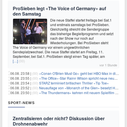
ProSieben legt «The Voice of Germany» auf
den Samstag
Die neue Staffel startet freitags bei Sat.1
und erstmals samstags bei ProSieben.
Gleichzeitig streicht die Sendergruppe
das bisherige Begleitprogramm und setzt
nach der Show nur noch auf
Wiederholungen. Bei ProSieben steht
The Voice of Germany vor einem ungewöhnlichen
Sendeplatzwechsel. Die neue Staffel startet am Freitag, 11.
September, bei Sat.1. ProSieben steigt einen Tag später, am
[…]
(00)
vor 1 Stunde
06.08. 23:58 |
(00)
«Conan O'Brien Must Go» geht bei HBO Max in die dritte Runde
06.08. 23:55 |
(00)
«The Office»-Star Rainn Wilson spricht neue neuseeländische Serie «Settling»
06.08. 23:54 |
(00)
STARZ terminiert britischen Thriller «Tip Toe»
06.08. 23:52 |
(00)
Neuauflage von «Monarch of the Glen» besetzt Hauptrollen
06.08. 23:50 |
(00)
«The Thundermans» kehren mit neuem Spielfilm zurück
SPORT-NEWS
Zentralisieren oder nicht? Diskussion über
Drohnenabwehr