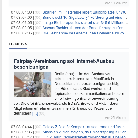
vor 10 Minuten
07.08. 04:30 |
(00)
Spanien im Finsternis-Fieber: Balkonplätze für 700 Euro
07.08. 04:00 |
(00)
Bund stockt "KI-Gigafactory"-Förderung auf eine Milliarde Euro auf
07.08. 03:05 |
(00)
Latigo Biotherapeutics sichert sich 345,6 Millionen Dollar in einer erhöhten IPO und ebnet den Weg für nicht-opioide Schmerztherapie
07.08. 03:05 |
(00)
Anwars Tochter tritt von der Parteiführung zurück und hebt politische Turbulenzen hervor
07.08. 02:35 |
(00)
Die Festnahme des ehemaligen Gouverneurs von Mexiko hebt die anhaltenden Herausforderungen in der Governance und im Geschäftsumfeld hervor
IT-NEWS
Fairplay-Vereinbarung soll Internet-Ausbau
beschleunigen
Berlin (dpa) - Um den Ausbau von
schnellem Internet und Mobilfunk in
Deutschland zu beschleunigen, schlägt
ein Bündnis aus Stadtwerken und
regionalen Telekommunikationsanbietern
eine freiwillige Branchenvereinbarung
vor. Die drei Branchenverbände BDEW, Breko und VKU - deren
Mitgliedsunternehmen zusammen für knapp 60 Prozent der
deutschen
[…]
(00)
vor 25 Minuten
07.08. 04:44 |
(00)
Galaxy Z Fold 8: Kompakt, ausdauernd und fast ohne Falte
07.08. 01:35 |
(00)
Atlassian-Aktien steigen, da Umsatzsprung KI-Sorgen dämpft
07.08. 00:47 |
(00)
GPT-4 baut Persönlichkeitsfragebögen aus beliebigen Texten und sagt Antworten voraus