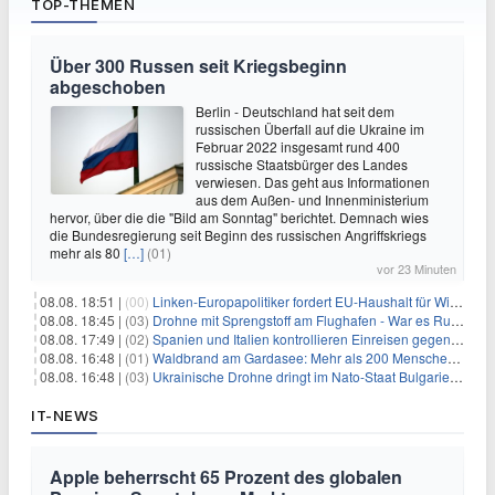
TOP-THEMEN
Über 300 Russen seit Kriegsbeginn
abgeschoben
Berlin - Deutschland hat seit dem
russischen Überfall auf die Ukraine im
Februar 2022 insgesamt rund 400
russische Staatsbürger des Landes
verwiesen. Das geht aus Informationen
aus dem Außen- und Innenministerium
hervor, über die die "Bild am Sonntag" berichtet. Demnach wies
die Bundesregierung seit Beginn des russischen Angriffskriegs
mehr als 80
[…]
(01)
vor 23 Minuten
08.08. 18:51 |
(00)
Linken-Europapolitiker fordert EU-Haushalt für Wirtschaftsumbau
08.08. 18:45 |
(03)
Drohne mit Sprengstoff am Flughafen - War es Russland?
08.08. 17:49 |
(02)
Spanien und Italien kontrollieren Einreisen gegenseitig
08.08. 16:48 |
(01)
Waldbrand am Gardasee: Mehr als 200 Menschen evakuiert
08.08. 16:48 |
(03)
Ukrainische Drohne dringt im Nato-Staat Bulgarien ein
IT-NEWS
Apple beherrscht 65 Prozent des globalen