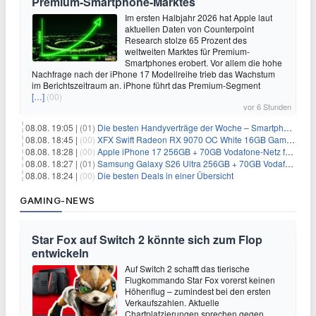
Premium-Smartphone-Marktes
Im ersten Halbjahr 2026 hat Apple laut
aktuellen Daten von Counterpoint
Research stolze 65 Prozent des
weltweiten Marktes für Premium-
Smartphones erobert. Vor allem die hohe
Nachfrage nach der iPhone 17 Modellreihe trieb das Wachstum
im Berichtszeitraum an. iPhone führt das Premium-Segment
[…]
(00)
vor 6 Stunden
08.08. 19:05 |
(01)
Die besten Handyverträge der Woche – Smartphone-Tarife & SIM-Only im Überblick
08.08. 18:45 |
(00)
XFX Swift Radeon RX 9070 OC White 16GB Gaming-Grafikkarte für 579€
08.08. 18:28 |
(00)
Apple iPhone 17 256GB + 70GB Vodafone-Netz für 34,99€/Monat (effektiv 6,41€/Monat)
08.08. 18:27 |
(01)
Samsung Galaxy S26 Ultra 256GB + 70GB Vodafone-Netz für 34,99€/Monat (effektiv 4,74€/Monat)
08.08. 18:24 |
(00)
Die besten Deals in einer Übersicht
GAMING-NEWS
Star Fox auf Switch 2 könnte sich zum Flop
entwickeln
Auf Switch 2 schafft das tierische
Flugkommando Star Fox vorerst keinen
Höhenflug – zumindest bei den ersten
Verkaufszahlen. Aktuelle
Chartplatzierungen sprechen gegen