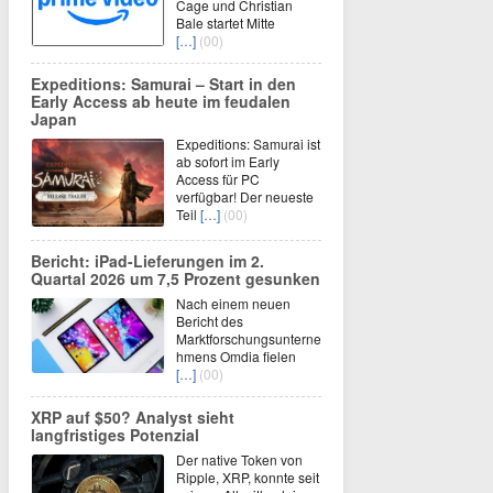
Cage und Christian
Bale startet Mitte
[…]
(00)
Expeditions: Samurai – Start in den
Early Access ab heute im feudalen
Japan
Expeditions: Samurai ist
ab sofort im Early
Access für PC
verfügbar! Der neueste
Teil
[…]
(00)
Bericht: iPad-Lieferungen im 2.
Quartal 2026 um 7,5 Prozent gesunken
Nach einem neuen
Bericht des
Marktforschungsunterne
hmens Omdia fielen
[…]
(00)
XRP auf $50? Analyst sieht
langfristiges Potenzial
Der native Token von
Ripple, XRP, konnte seit