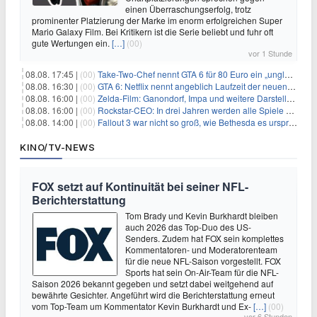
einen Überraschungserfolg, trotz
prominenter Platzierung der Marke im enorm erfolgreichen Super
Mario Galaxy Film. Bei Kritikern ist die Serie beliebt und fuhr oft
gute Wertungen ein.
[…]
(00)
vor 1 Stunde
08.08. 17:45 |
(00)
Take-Two-Chef nennt GTA 6 für 80 Euro ein „unglaubliches Schnäppchen“
08.08. 16:30 |
(00)
GTA 6: Netflix nennt angeblich Laufzeit der neuen Gameplay-Präsentation
08.08. 16:00 |
(00)
Zelda-Film: Ganondorf, Impa und weitere Darsteller sollen feststehen
08.08. 16:00 |
(00)
Rockstar-CEO: In drei Jahren werden alle Spiele gestreamt
08.08. 14:00 |
(00)
Fallout 3 war nicht so groß, wie Bethesda es ursprünglich wollte
KINO/TV-NEWS
FOX setzt auf Kontinuität bei seiner NFL-
Berichterstattung
Tom Brady und Kevin Burkhardt bleiben
auch 2026 das Top-Duo des US-
Senders. Zudem hat FOX sein komplettes
Kommentatoren- und Moderatorenteam
für die neue NFL-Saison vorgestellt. FOX
Sports hat sein On-Air-Team für die NFL-
Saison 2026 bekannt gegeben und setzt dabei weitgehend auf
bewährte Gesichter. Angeführt wird die Berichterstattung erneut
vom Top-Team um Kommentator Kevin Burkhardt und Ex-
[…]
(00)
vor 6 Stunden