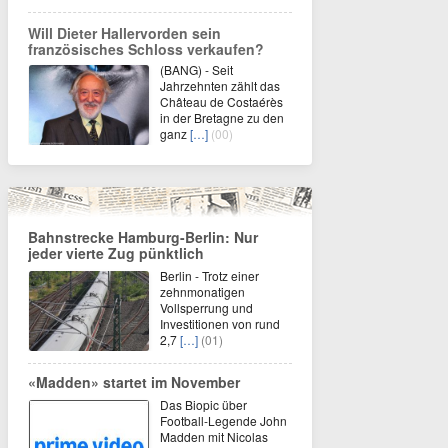
Will Dieter Hallervorden sein
französisches Schloss verkaufen?
(BANG) - Seit
Jahrzehnten zählt das
Château de Costaérès
in der Bretagne zu den
ganz
[…]
(00)
Bahnstrecke Hamburg-Berlin: Nur
jeder vierte Zug pünktlich
Berlin - Trotz einer
zehnmonatigen
Vollsperrung und
Investitionen von rund
2,7
[…]
(01)
«Madden» startet im November
Das Biopic über
Football-Legende John
Madden mit Nicolas