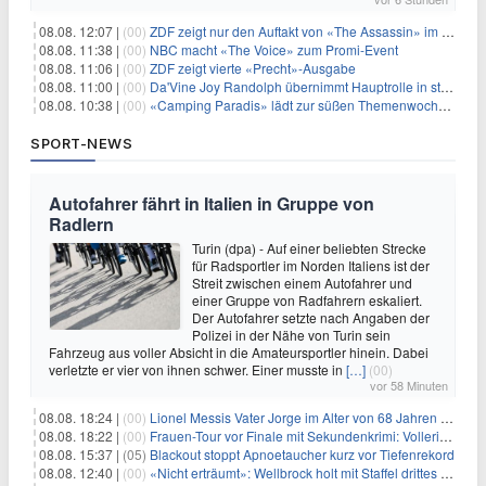
08.08. 12:07 |
(00)
ZDF zeigt nur den Auftakt von «The Assassin» im Fernsehen
08.08. 11:38 |
(00)
NBC macht «The Voice» zum Promi-Event
08.08. 11:06 |
(00)
ZDF zeigt vierte «Precht»-Ausgabe
08.08. 11:00 |
(00)
Da'Vine Joy Randolph übernimmt Hauptrolle in starbesetzter schwarzer Komödie
08.08. 10:38 |
(00)
«Camping Paradis» lädt zur süßen Themenwoche ein
SPORT-NEWS
Autofahrer fährt in Italien in Gruppe von
Radlern
Turin (dpa) - Auf einer beliebten Strecke
für Radsportler im Norden Italiens ist der
Streit zwischen einem Autofahrer und
einer Gruppe von Radfahrern eskaliert.
Der Autofahrer setzte nach Angaben der
Polizei in der Nähe von Turin sein
Fahrzeug aus voller Absicht in die Amateursportler hinein. Dabei
verletzte er vier von ihnen schwer. Einer musste in
[…]
(00)
vor 58 Minuten
08.08. 18:24 |
(00)
Lionel Messis Vater Jorge im Alter von 68 Jahren gestorben
08.08. 18:22 |
(00)
Frauen-Tour vor Finale mit Sekundenkrimi: Vollering in Gelb
08.08. 15:37 |
(05)
Blackout stoppt Apnoetaucher kurz vor Tiefenrekord
08.08. 12:40 |
(00)
«Nicht erträumt»: Wellbrock holt mit Staffel drittes EM-Gold