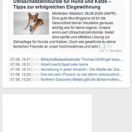
Ultraschallzahnbürste für Hund und Katze –
Tipps zur erfolgreichen Eingewöhnung
Mörfelden-Walldorf, 08.08.2026 (lifePR) -
Eine gute Mundhygiene ist für die
Gesundheit deiner Haustiere genauso
wichtig wie für deine eigene. Unsere
emmi-pet Ultraschallzahnbürste bietet
eine sanfte und effektive Lösung zur
Zahnpflege für Hunde und Katzen. Doch wie gewöhnst du deine
tierischen Freunde an unser hochmodernes und sehr
[…]
(00)
vor 11 Stunden
07.08. 16:47 |
(00)
Wirtschaftsstaatssekretär Thomas Dörflinger besucht Handwerksbetrieb im Kammerbezirk Freiburg
07.08. 16:31 |
(00)
Arbeit macht Spaß oder krank
07.08. 16:10 |
(00)
Vernetzung in jeder Hinsicht – Die Städte der Zukunft sind grün-blau
07.08. 15:29 |
(00)
Drei bis zehn Prozent, so viel Strom verbraucht ein Aufzug im Gebäude
07.08. 15:20 |
(00)
Northern Discovery Metals gibt die Börsennotierung an der Frankfurter Wertpapierbörse bekannt