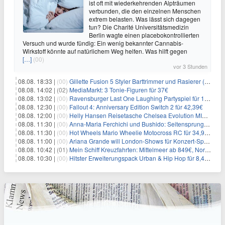
ist oft mit wiederkehrenden Alpträumen
verbunden, die den einzelnen Menschen
extrem belasten. Was lässt sich dagegen
tun? Die Charité Universitätsmedizin
Berlin wagte einen placebokontrollierten
Versuch und wurde fündig: Ein wenig bekannter Cannabis-
Wirkstoff könnte auf natürlichem Weg helfen. Was hilft gegen
[…]
(00)
vor 3 Stunden
08.08. 18:33 |
(00)
Gillette Fusion 5 Styler Barttrimmer und Rasierer (All in One) für 16€
08.08. 14:02 |
(02)
MediaMarkt: 3 Tonie-Figuren für 37€
08.08. 13:02 |
(00)
Ravensburger Last One Laughing Partyspiel für 14,04€
08.08. 12:30 |
(00)
Fallout 4: Anniversary Edition Switch 2 für 42,39€
08.08. 12:00 |
(00)
Helly Hansen Reisetasche Chelsea Evolution MID 54L für 29,99€
08.08. 11:30 |
(00)
Anna-Maria Ferchichi und Bushido: Seitensprung wäre kein Trennungsgrund
08.08. 11:30 |
(00)
Hot Wheels Mario Wheelie Motocross RC für 34,99€
08.08. 11:00 |
(00)
Ariana Grande will London-Shows für Konzert-Special filmen
08.08. 10:42 |
(01)
Mein Schiff Kreuzfahrten: Mittelmeer ab 849€, Norwegen ab 999€ p.P.
08.08. 10:30 |
(00)
Hitster Erweiterungspack Urban & Hip Hop für 8,49€