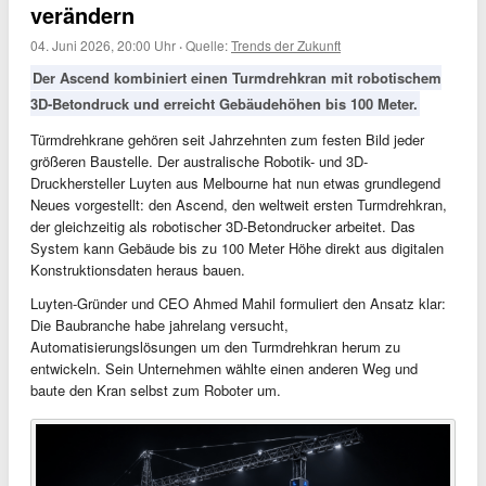
verändern
04. Juni 2026, 20:00 Uhr
·
Quelle:
Trends der Zukunft
Der Ascend kombiniert einen Turmdrehkran mit robotischem
3D-Betondruck und erreicht Gebäudehöhen bis 100 Meter.
Türmdrehkrane gehören seit Jahrzehnten zum festen Bild jeder
größeren Baustelle. Der australische Robotik- und 3D-
Druckhersteller Luyten aus Melbourne hat nun etwas grundlegend
Neues vorgestellt: den Ascend, den weltweit ersten Turmdrehkran,
der gleichzeitig als robotischer 3D-Betondrucker arbeitet. Das
System kann Gebäude bis zu 100 Meter Höhe direkt aus digitalen
Konstruktionsdaten heraus bauen.
Luyten-Gründer und CEO Ahmed Mahil formuliert den Ansatz klar:
Die Baubranche habe jahrelang versucht,
Automatisierungslösungen um den Turmdrehkran herum zu
entwickeln. Sein Unternehmen wählte einen anderen Weg und
baute den Kran selbst zum Roboter um.