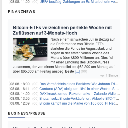
08.08. 11:00 |
(00)
UEFA bestätigt Zahlungen an Ex-Mitarbeiterin von Infantino
FINANZNEWS
Bitcoin-ETFs verzeichnen perfekte Woche mit
Zuflüssen auf 3-Monats-Hoch
Nach einem schwachen Juli in Bezug auf
die Performance von Bitcoin-ETFs
starteten die Fonds im August stark und
zogen in der ersten vollen Woche des
Monats über $800 Millionen an. Dies fiel
mit einer Erholung des Bitcoin-Kurses
zusammen, der von einem Monatstief bei $62.200 am Montag auf
über $65.000 am Freitag anstieg. Beste
[…]
(00)
vor 1 Stunde
08.08. 18:00 |
(00)
Das Vermächtnis eines Bankiers: Wie Johann Friedrich Städel sein Imperium unsterblich machte
08.08. 16:11 |
(00)
Cardano (ADA) steigt um 18% in einer Woche: Steht ein Kurs von $0,30 bevor?
08.08. 14:00 |
(00)
DAX knackt erneut Rekordmarke – Zalando-Aktie crasht nach Quartalszahlen
08.08. 13:55 |
(00)
Bhutan setzt Bitcoin-Verkäufe fort: Aktuelle BTC-Transaktionen
08.08. 12:09 |
(00)
Bitcoin kämpft um die Marke von $65.000, Pi Network gewinnt an Unterstützung
BUSINESS/PRESSE