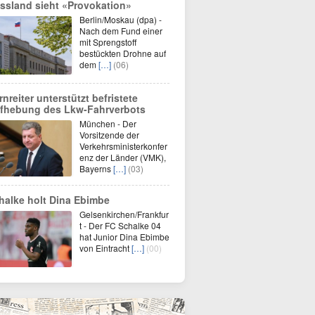
ssland sieht «Provokation»
Berlin/Moskau (dpa) -
Nach dem Fund einer
mit Sprengstoff
bestückten Drohne auf
dem
[…]
(06)
rnreiter unterstützt befristete
fhebung des Lkw-Fahrverbots
München - Der
Vorsitzende der
Verkehrsministerkonfer
enz der Länder (VMK),
Bayerns
[…]
(03)
halke holt Dina Ebimbe
Gelsenkirchen/Frankfur
t - Der FC Schalke 04
hat Junior Dina Ebimbe
von Eintracht
[…]
(00)