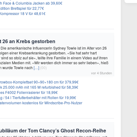
rth Face & Columbia Jacken ab 39,60€
ition Brettspiel für 22,77€
ompressor 18 V für 48,61€
t 26 an Krebs gestorben
 Die amerikanische Influencerin Sydney Towle ist im Alter von 26
lgen einer Krebserkrankung gestorben. «Sie hat sehr hart
sind so stolz auf sie», teilte ihre Familie in einem Video auf ihren
sozialen Medien mit. «Wir werden dich immer so sehr lieben», hieß
n wurde Towle nach
[…]
(00)
vor 4 Stunden
rowbox-Komplettset 90×90×180 cm für 379,99€
 25.000 mAh mit 165 W refurbished für 58,39€
es F4002 Folienrasierer für 18,99€
 54 l Tierfutterbehälter mit Rollen für 19,99€
atenvolumen kostenlos für Windscribe-Pro-Nutzer
e Jubiläum der Tom Clancy’s Ghost Recon-Reihe