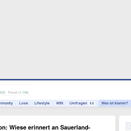
523
) · Forum (
1.106
)
munity
Lose
Lifestyle
WIN
Umfragen
Was ist klamm?
$$
n: Wiese erinnert an Sauerland-