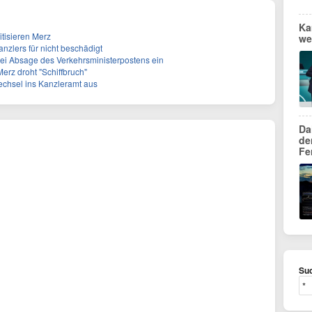
Ka
itisieren Merz
we
Kanzlers für nicht beschädigt
bei Absage des Verkehrsministerpostens ein
Merz droht "Schiffbruch"
Wechsel ins Kanzleramt aus
Da
de
Fe
Suc