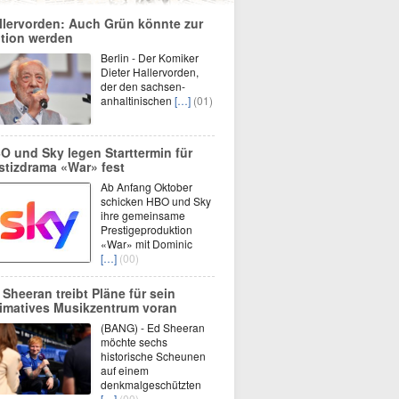
llervorden: Auch Grün könnte zur
tion werden
Berlin - Der Komiker
Dieter Hallervorden,
der den sachsen-
anhaltinischen
[…]
(01)
O und Sky legen Starttermin für
stizdrama «War» fest
Ab Anfang Oktober
schicken HBO und Sky
ihre gemeinsame
Prestigeproduktion
«War» mit Dominic
[…]
(00)
 Sheeran treibt Pläne für sein
timatives Musikzentrum voran
(BANG) - Ed Sheeran
möchte sechs
historische Scheunen
auf einem
denkmalgeschützten
[…]
(00)