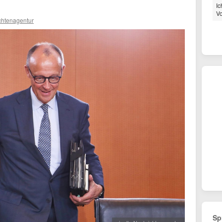
Ic
Vo
chtenagentur
Sp