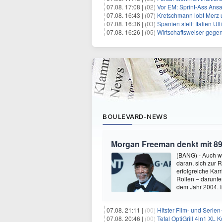
07.08. 17:08 |
(02)
Vor EM: Sprint-Ass Ans
07.08. 16:43 |
(07)
Kretschmann lobt Merz 
07.08. 16:36 |
(03)
Spanien stellt Italien 
07.08. 16:26 |
(05)
Wirtschaftsweiser gege
BOULEVARD-NEWS
Morgan Freeman denkt mit 89
(BANG) - Auch w
daran, sich zur 
erfolgreiche Kar
Rollen – darunter
dem Jahr 2004.
07.08. 21:11 |
(00)
Hitster Film- und Serie
07.08. 20:46 |
(00)
Tefal OptiGrill 4in1 XL