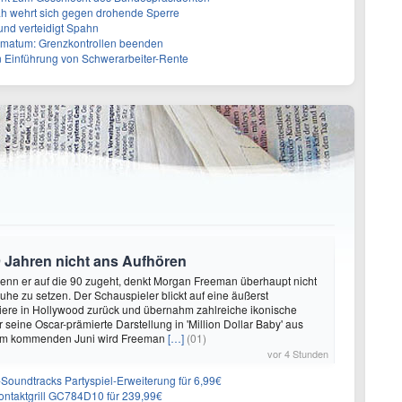
ah wehrt sich gegen drohende Sperre
und verteidigt Spahn
Ultimatum: Grenzkontrollen beenden
n Einführung von Schwerarbeiter-Rente
 Jahren nicht ans Aufhören
enn er auf die 90 zugeht, denkt Morgan Freeman überhaupt nicht
Ruhe zu setzen. Der Schauspieler blickt auf eine äußerst
riere in Hollywood zurück und übernahm zahlreiche ikonische
 seine Oscar-prämierte Darstellung in 'Million Dollar Baby' aus
 Im kommenden Juni wird Freeman
[…]
(01)
vor 4 Stunden
n-Soundtracks Partyspiel-Erweiterung für 6,99€
 Kontaktgrill GC784D10 für 239,99€