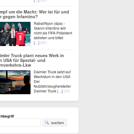
mpf um die Macht: Wer ist für und
r gegen Infantino?
Rabat/Nyon (dpa) -
Gianni Infantino will
nicht als FIFA-Präsident
abtreten und bittet
[…]
(00)
imler Truck plant neues Werk in
n USA für Spezial- und
rnverkehrs-Lkw
Daimler Truck setzt auf
Wachstum in den USA
Der
Nutzfahrzeughersteller
Daimler Truck
[…]
(00)
hbegriff
suchen