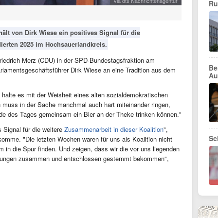
via dts Nachrichtenagentur
Ru
lt von Dirk Wiese ein positives Signal für die
idierten 2025 im Hochsauerlandkreis.
riedrich Merz (CDU) in der SPD-Bundestagsfraktion am
Be
lamentsgeschäftsführer Dirk Wiese an eine Tradition aus dem
Au
 halte es mit der Weisheit eines alten sozialdemokratischen
muss in der Sache manchmal auch hart miteinander ringen,
nde des Tages gemeinsam ein Bier an der Theke trinken können."
s Signal für die weitere
Zusammenarbeit in dieser Koalition
",
Sc
 komme. "Die letzten Wochen waren für uns als Koalition nicht
in die Spur finden. Und zeigen, dass wir die vor uns liegenden
derungen zusammen und entschlossen gestemmt bekommen",