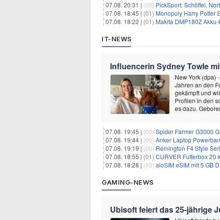
07.08. 20:31 |
(00)
PickSport: Schöffel, No
07.08. 18:45 |
(01)
Monopoly Harry Potter Ed
07.08. 18:22 |
(01)
Makita DMP180Z Akku-K
IT-NEWS
Influencerin Sydney Towle mi
New York (dpa) -
Jahren an den Fo
gekämpft und wir 
Profilen in den 
es dazu. Gebore
07.08. 19:45 |
(00)
Spider Farmer G3000 G
07.08. 19:44 |
(00)
Anker Laptop Powerbank
07.08. 19:19 |
(00)
Remington F4 Style Seri
07.08. 18:55 |
(01)
CURVER Futterbox 20 kg /
07.08. 18:28 |
(00)
aloSIM eSIM mit 5 GB D
GAMING-NEWS
Ubisoft feiert das 25-jährig