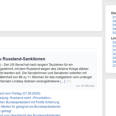
Di
0
0
0
0
0
Let
0
0
3
3
2
zu Russland-Sanktionen
2
) - Der US-Senat hat nach langem Tauziehen für ein
2
 gestimmt, mit dem Russland wegen des Ukraine-Kriegs stärker
tzt werden soll. Die Senatorinnen und Senatoren votierten mit
 Mehrheit von 86 zu 11 Stimmen für das maßgeblich vom unlängst
Senator Lindsey Graham vorangetriebene
[…]
(00)
vor 44 Minuten
ot vom Freitag (07.08.2026)
eipzig: Russland sieht «Provokation»
len Bundespräsident mit Politik-Erfahrung
n Merkel für geeignet als Bundespräsidentin
 gefragt
erent zum Geschlecht des Bundespräsidenten