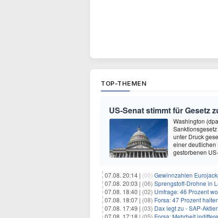
TOP-THEMEN
US-Senat stimmt für Gesetz 
Washington (dpa
Sanktionsgesetz
unter Druck gese
einer deutlichen
gestorbenen US-
07.08. 20:14 |
(00)
Gewinnzahlen Eurojackp
07.08. 20:03 |
(06)
Sprengstoff-Drohne in L
07.08. 18:40 |
(02)
Umfrage: 46 Prozent wol
07.08. 18:07 |
(08)
Forsa: 47 Prozent halte
07.08. 17:49 |
(03)
Dax legt zu - SAP-Aktien
07.08. 17:18 |
(05)
Forsa: Mehrheit indiff