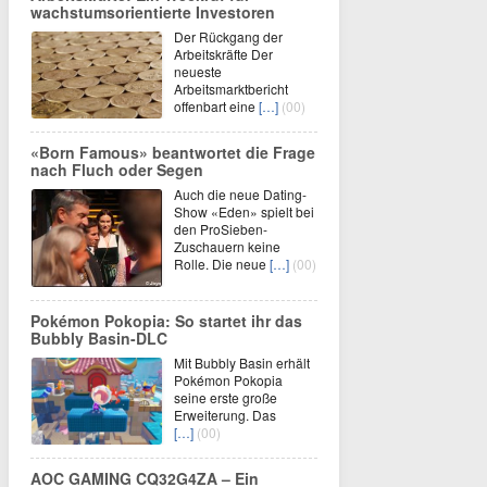
wachstumsorientierte Investoren
Der Rückgang der
Arbeitskräfte Der
neueste
Arbeitsmarktbericht
offenbart eine
[…]
(00)
«Born Famous» beantwortet die Frage
nach Fluch oder Segen
Auch die neue Dating-
Show «Eden» spielt bei
den ProSieben-
Zuschauern keine
Rolle. Die neue
[…]
(00)
Pokémon Pokopia: So startet ihr das
Bubbly Basin-DLC
Mit Bubbly Basin erhält
Pokémon Pokopia
seine erste große
Erweiterung. Das
[…]
(00)
AOC GAMING CQ32G4ZA – Ein