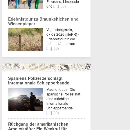
Eiscreme, Limonade
und
[…]
(00)
Erlebnistour zu Braunkehlchen und
Wiesenpieper
Vogelsbergkreis,
07.08.2026 (lifePR) -
Erlebnistour in die
Lebensräume von
[…]
(00)
Spaniens Polizei zerschlägt
internationale Schlepperbande
Madrid (dpa) - Die
spanische Polizei hat
eine mächtige
internationale
Schlepperbande
[…]
(00)
Rückgang der amerikanischen
Arbeitskräfte: Ein Weckruf für