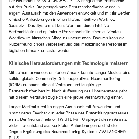
Der Neuromonitor AVALANCHE® PLUS bringt diese Philosophie
auf den Punkt. Die preisgekrönte Benutzeroberfläche wurde in
engem Austausch mit den Anwendern entwickelt und mit ihr werden
klinische Anforderungen in einen klaren, intuitiven Workflow
übersetzt. Das System ist konzipiert, um durch intuitive
Bedienabläufe und optimierte Prozessschritte einen effizienten
Workflow im klinischen Alltag zu unterstützen. Dadurch kann die
Nutzerfreundlichkeit verbessert und das medizinische Personal im
täglichen Einsatz entlastet werden.
Klinische Herausforderungen mit Technologie meistern
Mit seinem anwenderzentrierten Ansatz konnte Langer Medical eine
solide, globale Community für intraoperatives Neuromonitoring
(IONM) aufbauen, die auf Vertrauen und langfristige
Partnerschaften beruht. Nach Auffassung des Unternehmens geht
mit diesem Vertrauen zugleich eine große Verantwortung einher.
Langer Medical steht im engen Austausch mit Anwendern und
nimmt deren Feedback in jeder Phase des Entwicklungsprozesses
ernst. Der Neurostimulator TWISTER® TC spiegelt diesen Ansatz
wider – er entstand aus konkreten Anforderungen und ist die
jüngste Ergänzung des Neuromonitoring-Systems AVALANCHE®
PLUS.