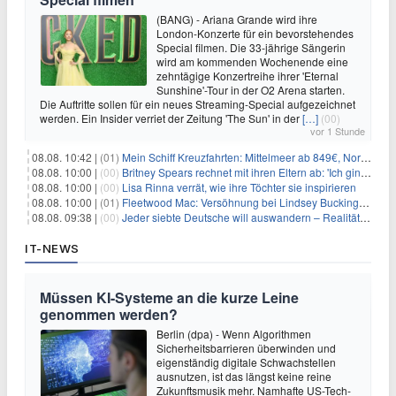
(BANG) - Ariana Grande wird ihre
London-Konzerte für ein bevorstehendes
Special filmen. Die 33-jährige Sängerin
wird am kommenden Wochenende eine
zehntägige Konzertreihe ihrer 'Eternal
Sunshine'-Tour in der O2 Arena starten.
Die Auftritte sollen für ein neues Streaming-Special aufgezeichnet
werden. Ein Insider verriet der Zeitung 'The Sun' in der
[…]
(00)
vor 1 Stunde
08.08. 10:42 |
(01)
Mein Schiff Kreuzfahrten: Mittelmeer ab 849€, Norwegen ab 999€ p.P.
08.08. 10:00 |
(00)
Britney Spears rechnet mit ihren Eltern ab: 'Ich ging zwei Monate lang auf die Knie und weinte'
08.08. 10:00 |
(00)
Lisa Rinna verrät, wie ihre Töchter sie inspirieren
08.08. 10:00 |
(01)
Fleetwood Mac: Versöhnung bei Lindsey Buckingham und Stevie Nicks
08.08. 09:38 |
(00)
Jeder siebte Deutsche will auswandern – Realität sieht oft anders aus
IT-NEWS
Müssen KI-Systeme an die kurze Leine
genommen werden?
Berlin (dpa) - Wenn Algorithmen
Sicherheitsbarrieren überwinden und
eigenständig digitale Schwachstellen
ausnutzen, ist das längst keine reine
Zukunftsmusik mehr. Namhafte US-Tech-