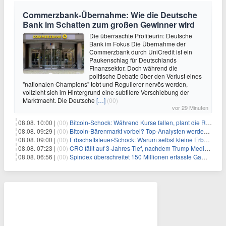
Commerzbank-Übernahme: Wie die Deutsche
Bank im Schatten zum großen Gewinner wird
Die überraschte Profiteurin: Deutsche
Bank im Fokus Die Übernahme der
Commerzbank durch UniCredit ist ein
Paukenschlag für Deutschlands
Finanzsektor. Doch während die
politische Debatte über den Verlust eines
"nationalen Champions" tobt und Regulierer nervös werden,
vollzieht sich im Hintergrund eine subtilere Verschiebung der
Marktmacht. Die Deutsche
[…]
(00)
vor 29 Minuten
08.08. 10:00 |
(00)
Bitcoin-Schock: Während Kurse fallen, plant die Regierung die Steuer-Bombe
08.08. 09:29 |
(00)
Bitcoin-Bärenmarkt vorbei? Top-Analysten werden optimistisch, aber die Geschichte sagt etwas anderes
08.08. 09:00 |
(00)
Erbschaftsteuer-Schock: Warum selbst kleine Erbschaften den Fiskus Millionen kosten
08.08. 07:23 |
(00)
CRO fällt auf 3-Jahres-Tief, nachdem Trump Media zwei große Crypto.com-Deals storniert
08.08. 06:56 |
(00)
Spindex überschreitet 150 Millionen erfasste Gaming-Ereignisse in Echtzeit-Datenpipeline