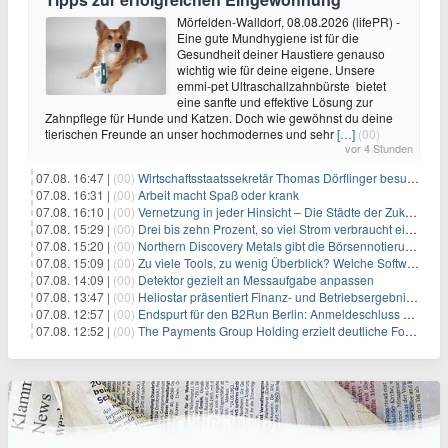
Mörfelden-Walldorf, 08.08.2026 (lifePR) -
Eine gute Mundhygiene ist für die
Gesundheit deiner Haustiere genauso
wichtig wie für deine eigene. Unsere
emmi-pet Ultraschallzahnbürste bietet
eine sanfte und effektive Lösung zur
Zahnpflege für Hunde und Katzen. Doch wie gewöhnst du deine
tierischen Freunde an unser hochmodernes und sehr
[…]
(00)
vor 4 Stunden
07.08. 16:47 |
(00)
Wirtschaftsstaatssekretär Thomas Dörflinger besucht Handwerksbetrieb im Kammerbezirk Freiburg
07.08. 16:31 |
(00)
Arbeit macht Spaß oder krank
07.08. 16:10 |
(00)
Vernetzung in jeder Hinsicht – Die Städte der Zukunft sind grün-blau
07.08. 15:29 |
(00)
Drei bis zehn Prozent, so viel Strom verbraucht ein Aufzug im Gebäude
07.08. 15:20 |
(00)
Northern Discovery Metals gibt die Börsennotierung an der Frankfurter Wertpapierbörse bekannt
07.08. 15:09 |
(00)
Zu viele Tools, zu wenig Überblick? Welche Software IT-Dienstleister wirklich brauchen
07.08. 14:09 |
(00)
Detektor gezielt an Messaufgabe anpassen
07.08. 13:47 |
(00)
Heliostar präsentiert Finanz- und Betriebsergebnis für das zweite Quartal 2026 mit Goldproduktion und Barreserven in Rekordhöhe
07.08. 12:57 |
(00)
Endspurt für den B2Run Berlin: Anmeldeschluss am 26. August
07.08. 12:52 |
(00)
The Payments Group Holding erzielt deutliche Fortschritte bei ihren AI-Projekten