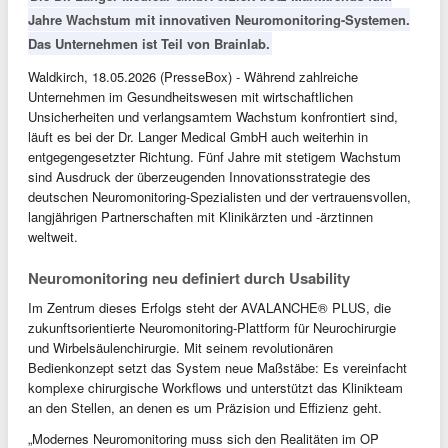
Jahre Wachstum mit innovativen Neuromonitoring-Systemen.
Das Unternehmen ist Teil von Brainlab.
Waldkirch, 18.05.2026 (PresseBox) - Während zahlreiche
Unternehmen im Gesundheitswesen mit wirtschaftlichen
Unsicherheiten und verlangsamtem Wachstum konfrontiert sind,
läuft es bei der Dr. Langer Medical GmbH auch weiterhin in
entgegengesetzter Richtung. Fünf Jahre mit stetigem Wachstum
sind Ausdruck der überzeugenden Innovationsstrategie des
deutschen Neuromonitoring-Spezialisten und der vertrauensvollen,
langjährigen Partnerschaften mit Klinikärzten und -ärztinnen
weltweit.
Neuromonitoring neu definiert durch Usability
Im Zentrum dieses Erfolgs steht der AVALANCHE® PLUS, die
zukunftsorientierte Neuromonitoring-Plattform für Neurochirurgie
und Wirbelsäulenchirurgie. Mit seinem revolutionären
Bedienkonzept setzt das System neue Maßstäbe: Es vereinfacht
komplexe chirurgische Workflows und unterstützt das Klinikteam
an den Stellen, an denen es um Präzision und Effizienz geht.
„Modernes Neuromonitoring muss sich den Realitäten im OP