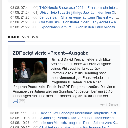
08.08. 07:41 |
(00)
THQ Nordic Showcase 2026 – Erhaltet mehr Informationen
07.08. 21:24 |
(01)
Ubisoft feiert das 25-jährige Jubiläum der Tom Clancy’s Ghost Recon-Reihe
07.08. 21:23 |
(00)
Serious Sam: Shatterverse lädt zum Playtest – und erscheint schon bald!
07.08. 21:23 |
(00)
Car Was Simulator startet in den Early Access – bald gehts los!
07.08. 21:22 |
(00)
Expeditions: Samurai – Start in den Early Access ab heute im feudalen Japan
KINO/TV-NEWS
ZDF zeigt vierte «Precht»-Ausgabe
Richard David Precht meldet sich Mitte
September mit einer weiteren Ausgabe
seines Philosophie-Talks zurück.
Erstmals 2026 ist die Sendung nach
einer viermonatigen Pause wieder im
Programm zu sehen. Nach einer
längeren Pause kehrt Precht ins ZDF-Programm zurück. Die vierte
Ausgabe des Jahres wird am Sonntag, 13. September, um 23.45
Uhr ausgestrahlt und steht am selben Tag ab 10.00 Uhr in der
[…]
(00)
vor 1 Stunde
08.08. 11:00 |
(00)
Da'Vine Joy Randolph übernimmt Hauptrolle in starbesetzter schwarzer Komödie
08.08. 10:38 |
(00)
«Camping Paradis» lädt zur süßen Themenwoche ein
08.08. 10:06 |
(00)
«einfach Mensch» begleitet Robin Schmetzers Kampf gegen eine seltene Krankheit
08.08. 09:37 |
(00)
CNN beleuchtet das private Wettrennen ins All