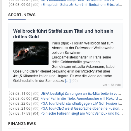
08.08. 09:05 |
(00)
«Einspruch, Schatz!» kehrt mit tierischem Erbstreit zurück
SPORT-NEWS
Wellbrock führt Staffel zum Titel und holt sein
drittes Gold
Paris (dpa) - Florian Wellbrock hat zum
Abschluss der Freiwasser-Wettbewerbe
bei den Schwimm-
Europameisterschaften in Paris seine
dritte Goldmedaille gewonnen.
Gemeinsam mit Julia Ackermann, Isabel
Gose und Oliver Klemet bezwang er in der Mixed-Staffel über
4x1,5 Kilometer Italien und Ungarn. Es war die vierte deutsche
Goldmedaille in der Seine, dazu
[…]
(00)
vor 1 Stunde
08.08. 11:00 |
(00)
UEFA bestätigt Zahlungen an Ex-Mitarbeiterin von Infantino
08.08. 05:00 |
(02)
Freier Fall in die Tiefe: Apnoetaucher will Rekord brechen
07.08. 22:05 |
(00)
PGA Tour bleibt standhaft gegen LIV Golf Fusion in einem sich wandelnden Sportumfeld
07.08. 21:06 |
(00)
PGA Tour-CEO weist Gespräche über eine Fusion mit LIV Golf zurück und bekräftigt die Wettbewerbslandschaft
07.08. 17:59 |
(04)
Polnische Fahrerin siegt am Mont Ventoux und holt Tour-Gelb
FINANZNEWS