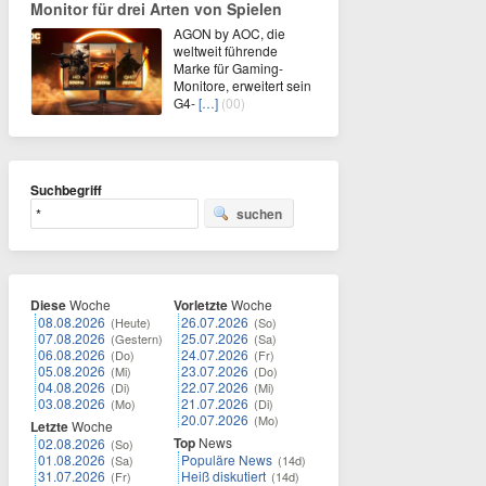
Monitor für drei Arten von Spielen
AGON by AOC, die
weltweit führende
Marke für Gaming-
Monitore, erweitert sein
G4-
[…]
(00)
Suchbegriff
suchen
Diese
Woche
Vorletzte
Woche
08.08.2026
26.07.2026
(Heute)
(So)
07.08.2026
25.07.2026
(Gestern)
(Sa)
06.08.2026
24.07.2026
(Do)
(Fr)
05.08.2026
23.07.2026
(Mi)
(Do)
04.08.2026
22.07.2026
(Di)
(Mi)
03.08.2026
21.07.2026
(Mo)
(Di)
20.07.2026
(Mo)
Letzte
Woche
Top
News
02.08.2026
(So)
01.08.2026
Populäre News
(Sa)
(14d)
31.07.2026
Heiß diskutiert
(Fr)
(14d)