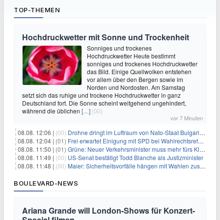
TOP-THEMEN
Hochdruckwetter mit Sonne und Trockenheit
Sonniges und trockenes
Hochdruckwetter Heute bestimmt
sonniges und trockenes Hochdruckwetter
das Bild. Einige Quellwolken entstehen
vor allem über den Bergen sowie im
Norden und Nordosten. Am Samstag
setzt sich das ruhige und trockene Hochdruckwetter in ganz
Deutschland fort. Die Sonne scheint weitgehend ungehindert,
während die üblichen
[…]
(00)
vor 7 Minuten
08.08. 12:06 |
(00)
Drohne dringt im Luftraum von Nato-Staat Bulgarien ein
08.08. 12:04 |
(01)
Frei erwartet Einigung mit SPD bei Wahlrechtsreform
08.08. 11:50 |
(01)
Grüne: Neuer Verkehrsminister muss mehr fürs Klima tun
08.08. 11:49 |
(00)
US-Senat bestätigt Todd Blanche als Justizminister
08.08. 11:48 |
(00)
Maier: Sicherheitsvorfälle hängen mit Wahlen zusammen
BOULEVARD-NEWS
Ariana Grande will London-Shows für Konzert-
Special filmen