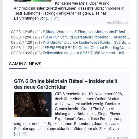
Konzerne wie Meta, OpenAI und
Anthropic mussten zuletzt einräumen, dass ihre Sprachmodelle in
Tests autonome Hacking-Fähigkeiten zeigten. Dies hat
Befürchtungen vor
[…]
(01)
vor 6 Stunden
08.08. 12:05 |
(00)
Stiftung Warentest & Finanztest Jahresabo/Prämienabo für 35€ + Buchprämie
08.08. 12:00 |
(02)
*GRATIS* Stiftung Warentest Probeabo: 3 Ausgaben gratis im Wert von 25,20€
08.08. 11:29 |
(01)
ING Girokonto Junior kostenloses Konto + 35€ Bonus
08.08. 11:23 |
(00)
*PREISFEHLER* Dr. Oetker Original Pudding Vanille 22er-Pack für 2,97€
08.08. 10:22 |
(02)
Zeitschriften ab je nur 6,95€/7,95€ Versand – teilweise selbstkündigend!
GAMING-NEWS
GTA 6 Online bleibt ein Rätsel – Insider stellt
das neue Gerücht klar
GTA 6 erscheint am 19. November 2026,
doch über einen neuen Online-Modus
wissen wir erstaunlich wenig. Rockstar
Games bewirbt Grand Theft Auto VI
bislang ausdrücklich als „Single Player
Experience“. Genau diese Formulierung
sorgt nun erneut für Spekulationen. Bloomberg-Journalist Jason
Schreier sprach in einem aktuellen Video über die Zukunft von
[…]
(00)
vor 3 Stunden