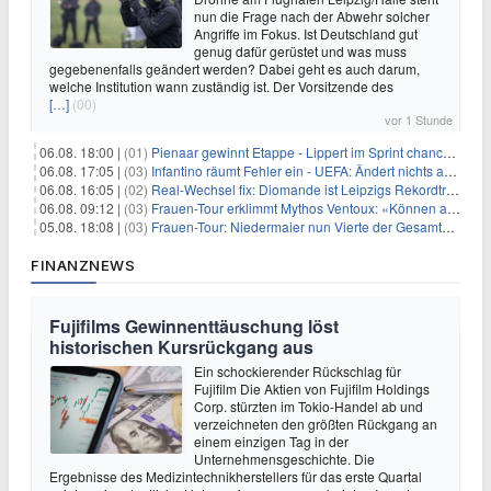
nun die Frage nach der Abwehr solcher
Angriffe im Fokus. Ist Deutschland gut
genug dafür gerüstet und was muss
gegebenenfalls geändert werden? Dabei geht es auch darum,
welche Institution wann zuständig ist. Der Vorsitzende des
[…]
(00)
vor 1 Stunde
06.08. 18:00 |
(01)
Pienaar gewinnt Etappe - Lippert im Sprint chancenlos
06.08. 17:05 |
(03)
Infantino räumt Fehler ein - UEFA: Ändert nichts an Boykott
06.08. 16:05 |
(02)
Real-Wechsel fix: Diomande ist Leipzigs Rekordtransfer
06.08. 09:12 |
(03)
Frauen-Tour erklimmt Mythos Ventoux: «Können alles schaffen»
05.08. 18:08 |
(03)
Frauen-Tour: Niedermaier nun Vierte der Gesamtwertung
FINANZNEWS
Fujifilms Gewinnenttäuschung löst
historischen Kursrückgang aus
Ein schockierender Rückschlag für
Fujifilm Die Aktien von Fujifilm Holdings
Corp. stürzten im Tokio-Handel ab und
verzeichneten den größten Rückgang an
einem einzigen Tag in der
Unternehmensgeschichte. Die
Ergebnisse des Medizintechnikherstellers für das erste Quartal