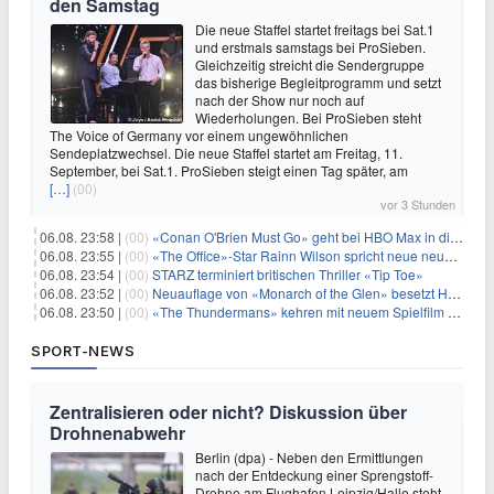
den Samstag
Die neue Staffel startet freitags bei Sat.1
und erstmals samstags bei ProSieben.
Gleichzeitig streicht die Sendergruppe
das bisherige Begleitprogramm und setzt
nach der Show nur noch auf
Wiederholungen. Bei ProSieben steht
The Voice of Germany vor einem ungewöhnlichen
Sendeplatzwechsel. Die neue Staffel startet am Freitag, 11.
September, bei Sat.1. ProSieben steigt einen Tag später, am
[…]
(00)
vor 3 Stunden
06.08. 23:58 |
(00)
«Conan O'Brien Must Go» geht bei HBO Max in die dritte Runde
06.08. 23:55 |
(00)
«The Office»-Star Rainn Wilson spricht neue neuseeländische Serie «Settling»
06.08. 23:54 |
(00)
STARZ terminiert britischen Thriller «Tip Toe»
06.08. 23:52 |
(00)
Neuauflage von «Monarch of the Glen» besetzt Hauptrollen
06.08. 23:50 |
(00)
«The Thundermans» kehren mit neuem Spielfilm zurück
SPORT-NEWS
Zentralisieren oder nicht? Diskussion über
Drohnenabwehr
Berlin (dpa) - Neben den Ermittlungen
nach der Entdeckung einer Sprengstoff-
Drohne am Flughafen Leipzig/Halle steht