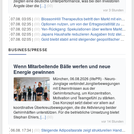
zeigten eine deutliche Unterperformance, was bei den Investoren
Ängste über die
[…]
(00)
vor 3 Stunden
07.08. 03:05 |
(00)
BlossomHill Therapeutics betritt den Markt mit einem IPO-Boost von 150 Millionen Dollar
07.08. 02:35 |
(00)
Optionen nutzen, um von der Ertragsvolatilität zu profitieren
07.08. 02:35 |
(00)
Yen-Rückgang: Spekulationen über weitere Marktinterventionen nehmen zu
07.08. 02:05 |
(00)
Japans Haushalte reduzieren Ausgaben trotz steigender Löhne: Ein Warnsignal für das Wachstum
07.08. 02:05 |
(00)
Gold bleibt stabil amid steigender geopolitischer Spannungen im Persischen Golf
BUSINESS/PRESSE
Wenn Mitarbeitende Bälle werfen und neue
Energie gewinnen
München, 06.08.2026 (lifePR) - Neuro-
Jonglage verbindet Jonglierbewegungen
mit Erkenntnissen aus der
Gehirnforschung, um Konzentration,
Motivation und Teamgefühl zu stärken.
Das Konzept setzt dabei vor allem auf
koordinative Überkreuzbewegungen, die die Aktivierung beider
Gehirnhälften unterstützen. Für die betriebliche Umsetzung bietet
Stephan Ehlers,
[…]
(00)
vor 14 Stunden
06.08. 17:34 |
(00)
Steigende Adipositasrate zeigt strukturellen Handlungsbedarf bei der Ernährung schulpflichtiger Kinder