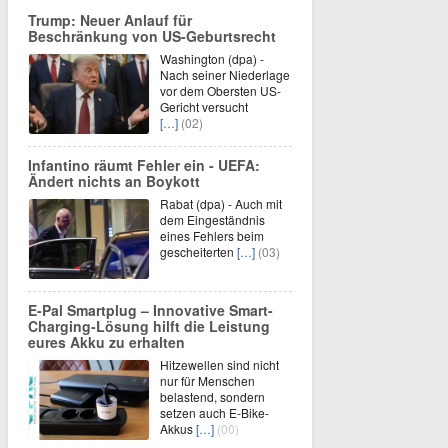
Trump: Neuer Anlauf für
Beschränkung von US-Geburtsrecht
Washington (dpa) -
Nach seiner Niederlage
vor dem Obersten US-
Gericht versucht
[…]
(02)
Infantino räumt Fehler ein - UEFA:
Ändert nichts an Boykott
Rabat (dpa) - Auch mit
dem Eingeständnis
eines Fehlers beim
gescheiterten
[…]
(03)
E-Pal Smartplug – Innovative Smart-
Charging-Lösung hilft die Leistung
eures Akku zu erhalten
Hitzewellen sind nicht
nur für Menschen
belastend, sondern
setzen auch E-Bike-
Akkus
[…]
(00)