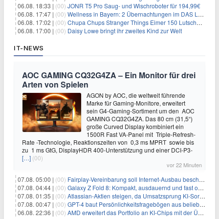
06.08. 18:33 |
(00)
JONR T5 Pro Saug- und Wischroboter für 194,99€
06.08. 17:47 |
(00)
Wellness in Bayern: 2 Übernachtungen im DAS LUDWIG Sports Resort inkl. HP + Wellness ab 174€ p.P.
06.08. 17:02 |
(00)
Chupa Chups Stranger Things Eimer 150 Lutscher für 21,95€
06.08. 17:00 |
(00)
Daisy Lowe bringt ihr zweites Kind zur Welt
IT-NEWS
AOC GAMING CQ32G4ZA – Ein Monitor für drei
Arten von Spielen
AGON by AOC, die weltweit führende
Marke für Gaming-Monitore, erweitert
sein G4-Gaming-Sortiment um den AOC
GAMING CQ32G4ZA. Das 80 cm (31,5“)
große Curved Display kombiniert ein
1500R Fast VA-Panel mit Triple-Refresh-
Rate -Technologie, Reaktionszeiten von 0,3 ms MPRT sowie bis
zu 1 ms GtG, DisplayHDR 400-Unterstützung und einer DCI-P3-
[…]
(00)
vor 22 Minuten
07.08. 05:00 |
(00)
Fairplay-Vereinbarung soll Internet-Ausbau beschleunigen
07.08. 04:44 |
(00)
Galaxy Z Fold 8: Kompakt, ausdauernd und fast ohne Falte
07.08. 01:35 |
(00)
Atlassian-Aktien steigen, da Umsatzsprung KI-Sorgen dämpft
07.08. 00:47 |
(00)
GPT-4 baut Persönlichkeitsfragebögen aus beliebigen Texten und sagt Antworten voraus
06.08. 22:36 |
(00)
AMD erweitert das Portfolio an KI-Chips mit der Übernahme von Taalas