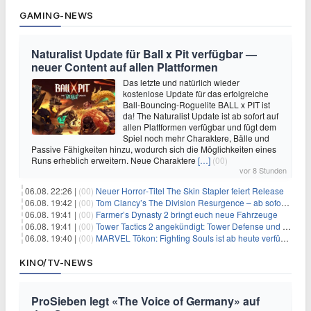
GAMING-NEWS
Naturalist Update für Ball x Pit verfügbar —
neuer Content auf allen Plattformen
Das letzte und natürlich wieder
kostenlose Update für das erfolgreiche
Ball-Bouncing-Roguelite BALL x PIT ist
da! The Naturalist Update ist ab sofort auf
allen Plattformen verfügbar und fügt dem
Spiel noch mehr Charaktere, Bälle und
Passive Fähigkeiten hinzu, wodurch sich die Möglichkeiten eines
Runs erheblich erweitern. Neue Charaktere
[…]
(00)
vor 8 Stunden
06.08. 22:26 |
(00)
Neuer Horror‑Titel The Skin Stapler feiert Release
06.08. 19:42 |
(00)
Tom Clancy’s The Division Resurgence – ab sofort für euch verfügbar
06.08. 19:41 |
(00)
Farmer’s Dynasty 2 bringt euch neue Fahrzeuge
06.08. 19:41 |
(00)
Tower Tactics 2 angekündigt: Tower Defense und Deckbuilding Kombo kehrt zurück
06.08. 19:40 |
(00)
MARVEL Tōkon: Fighting Souls ist ab heute verfügbar
KINO/TV-NEWS
ProSieben legt «The Voice of Germany» auf