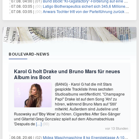
07.08. 04:00 |
(01)
Bund stockt "KI-Gigafactory"-Förderung auf eine Milliarde Euro auf
07.08. 03:05 |
(00)
Latigo Biotherapeutics sichert sich 345,6 Millionen Dollar in einer erhöhten IPO und ebnet den Weg für nicht-opioide Schmerztherapie
07.08. 03:05 |
(00)
Anwars Tochter tritt von der Parteiführung zurück und hebt politische Turbulenzen hervor
BOULEVARD-NEWS
Karol G holt Drake und Bruno Mars für neues
Album ins Boot
(BANG) - Karol G hat die mit Stars
gespickte Trackliste ihres sechsten
Studioalbums veröffentlicht. "Champagne
Papi" Drake ist auf dem Song 'Ahí' zu
hören, während Bruno Mars auf 'Still'
mitwirkt. Außerdem sind Judeline und
Rusowsky auf 'Bby Wow' zu hören. Cigarettes After Sex-Sänger
und Gitarrist Greg Gonzalez spielt auf dem Albumabschluss
'Después de
[…]
(00)
vor 13 Stunden
06.08. 20:46 |
(02)
Midea Waschmaschine 8 kg Energieklasse A-10% 1400 U/Min für 289,97€