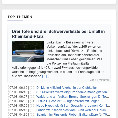
TOP-THEMEN
Drei Tote und drei Schwerverletzte bei Unfall in
Rheinland-Pfalz
Linkenbach - Bei einem schweren
Verkehrsunfall auf der L 265 zwischen
Linkenbach und Dürrholz in Rheinland-
Pfalz sind am Donnerstagabend drei
Menschen ums Leben gekommen. Wie
die Polizei am Freitag mitteilte,
kollidierten gegen 21: 40 Uhr zwei Pkw aus noch ungeklärter
Ursache im Begegnungsverkehr. In einem der Fahrzeuge erlitten
alle drei Insassen so
[…]
(00)
vor 11 Minuten
07.08. 06:19 |
(00)
Dr. Motte kritisiert Alkohol in der Clubkultur
07.08. 06:16 |
(00)
SPD-Politiker verteidigt Drohnen-Zuständigkeiten
07.08. 06:07 |
(00)
Waldbrand am Vulkan Bromo: Sperrungen für Touristen
07.08. 06:00 |
(01)
Risiko E-Scooter? – Jugendtrend mit Folgen
07.08. 05:56 |
(00)
Neue Hypothek für Iran-Gespräche: Jemen-Konflikt eskaliert
07.08. 05:15 |
(00)
Länder wünschen sich vom Bund weniger Hauruck-Gesetzgebung
07.08. 04:30 |
(00)
Spanien im Finsternis-Fieber: Balkonplätze für 700 Euro