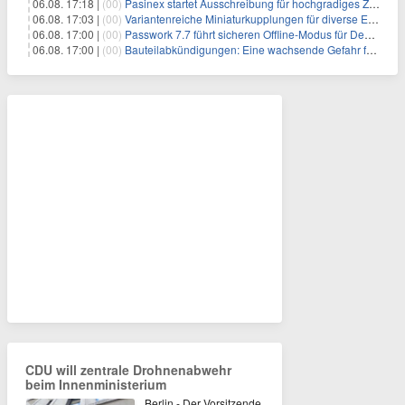
06.08. 17:18 |
(00)
Pasinex startet Ausschreibung für hochgradiges Zinksulfidkonzentrat mit Germanium- und Silbergehalten und stellt ein Betriebsupdate bereit
06.08. 17:03 |
(00)
Variantenreiche Miniaturkupplungen für diverse Einsatzbereiche
06.08. 17:00 |
(00)
Passwork 7.7 führt sicheren Offline-Modus für Desktop- und Mobile-Apps ein
06.08. 17:00 |
(00)
Bauteilabkündigungen: Eine wachsende Gefahr für industrielle Elektroniksysteme
CDU will zentrale Drohnenabwehr
beim Innenministerium
Berlin - Der Vorsitzende