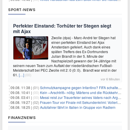
SPORT-NEWS
Perfekter Einstand: Torhüter ter Stegen siegt
mit Ajax
Zwolle (dpa) - Marc-André ter Stegen hat
einen perfekten Einstand bei Ajax
Amsterdam gefeiert. Auch dank eines
späten Treffers des Ex-Dortmunders
Julian Brandt in der 5. Minute der
Nachspielzeit gewann der 34-Jährige mit
seinem neuen Team zum Auftakt der niederländischen Fußball-
Meisterschaft bei PEC Zwolle mit 2: 0 (0: 0). Brandt war erst in der
61.
[…]
(00)
vor 6 Minuten
09.08. 11:38 |
(01)
Schmutzkampagne gegen Infantino? FIFA schaltet auf Angriff
09.08. 10:41 |
(00)
Kein «Arschtritt» nötig: Märtens und die Rückkehr nach Paris
09.08. 03:41 |
(00)
Messi reist zur Trauerfeier seines Vaters nach Argentinien
08.08. 19:27 |
(02)
Frauen-Tour vor Finale mit Sekundenkrimi: Vollering in Gelb
08.08. 18:25 |
(02)
Autofahrer fährt in Italien in Gruppe von Radlern
FINANZNEWS