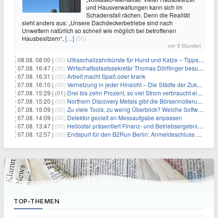
und Hausverwaltungen kann sich im
Schadensfall rächen. Denn die Realität
sieht anders aus: „Unsere Dachdeckerbetriebe sind nach
Unwettern natürlich so schnell wie möglich bei betroffenen
Hausbesitzern“,
[…]
(00)
vor 9 Stunden
08.08. 08:00 |
(00)
Ultraschallzahnbürste für Hund und Katze – Tipps zur erfolgreichen Eingewöhnung
07.08. 16:47 |
(00)
Wirtschaftsstaatssekretär Thomas Dörflinger besucht Handwerksbetrieb im Kammerbezirk Freiburg
07.08. 16:31 |
(00)
Arbeit macht Spaß oder krank
07.08. 16:10 |
(00)
Vernetzung in jeder Hinsicht – Die Städte der Zukunft sind grün-blau
07.08. 15:29 |
(01)
Drei bis zehn Prozent, so viel Strom verbraucht ein Aufzug im Gebäude
07.08. 15:20 |
(00)
Northern Discovery Metals gibt die Börsennotierung an der Frankfurter Wertpapierbörse bekannt
07.08. 15:09 |
(00)
Zu viele Tools, zu wenig Überblick? Welche Software IT-Dienstleister wirklich brauchen
07.08. 14:09 |
(00)
Detektor gezielt an Messaufgabe anpassen
07.08. 13:47 |
(00)
Heliostar präsentiert Finanz- und Betriebsergebnis für das zweite Quartal 2026 mit Goldproduktion und Barreserven in Rekordhöhe
07.08. 12:57 |
(00)
Endspurt für den B2Run Berlin: Anmeldeschluss am 26. August
TOP-THEMEN