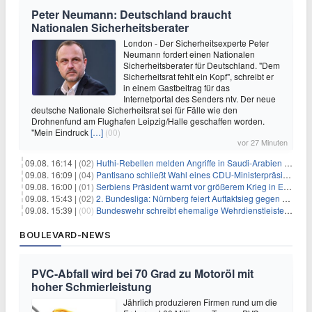
Peter Neumann: Deutschland braucht
Nationalen Sicherheitsberater
London - Der Sicherheitsexperte Peter
Neumann fordert einen Nationalen
Sicherheitsberater für Deutschland. "Dem
Sicherheitsrat fehlt ein Kopf", schreibt er
in einem Gastbeitrag für das
Internetportal des Senders ntv. Der neue
deutsche Nationale Sicherheitsrat sei für Fälle wie den
Drohnenfund am Flughafen Leipzig/Halle geschaffen worden.
"Mein Eindruck
[…]
(00)
vor 27 Minuten
09.08. 16:14 |
(02)
Huthi-Rebellen melden Angriffe in Saudi-Arabien und im Jemen
09.08. 16:09 |
(04)
Pantisano schließt Wahl eines CDU-Ministerpräsident nicht aus
09.08. 16:00 |
(01)
Serbiens Präsident warnt vor größerem Krieg in Europa
09.08. 15:43 |
(02)
2. Bundesliga: Nürnberg feiert Auftaktsieg gegen Dresden
09.08. 15:39 |
(00)
Bundeswehr schreibt ehemalige Wehrdienstleistende an
BOULEVARD-NEWS
PVC-Abfall wird bei 70 Grad zu Motoröl mit
hoher Schmierleistung
Jährlich produzieren Firmen rund um die