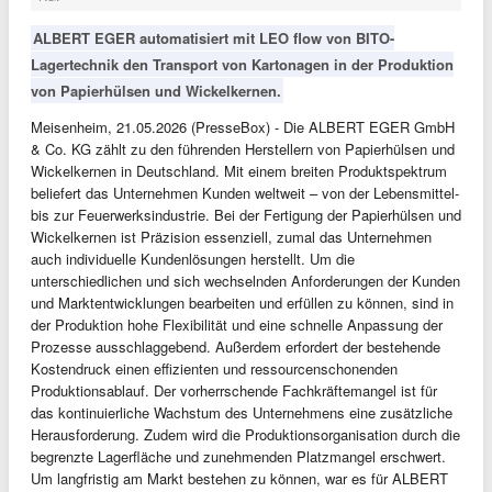
ALBERT EGER automatisiert mit LEO flow von BITO-
Lagertechnik den Transport von Kartonagen in der Produktion
von Papierhülsen und Wickelkernen.
Meisenheim, 21.05.2026 (PresseBox) - Die ALBERT EGER GmbH
& Co. KG zählt zu den führenden Herstellern von Papierhülsen und
Wickelkernen in Deutschland. Mit einem breiten Produktspektrum
beliefert das Unternehmen Kunden weltweit – von der Lebensmittel-
bis zur Feuerwerksindustrie. Bei der Fertigung der Papierhülsen und
Wickelkernen ist Präzision essenziell, zumal das Unternehmen
auch individuelle Kundenlösungen herstellt. Um die
unterschiedlichen und sich wechselnden Anforderungen der Kunden
und Marktentwicklungen bearbeiten und erfüllen zu können, sind in
der Produktion hohe Flexibilität und eine schnelle Anpassung der
Prozesse ausschlaggebend. Außerdem erfordert der bestehende
Kostendruck einen effizienten und ressourcenschonenden
Produktionsablauf. Der vorherrschende Fachkräftemangel ist für
das kontinuierliche Wachstum des Unternehmens eine zusätzliche
Herausforderung. Zudem wird die Produktionsorganisation durch die
begrenzte Lagerfläche und zunehmenden Platzmangel erschwert.
Um langfristig am Markt bestehen zu können, war es für ALBERT