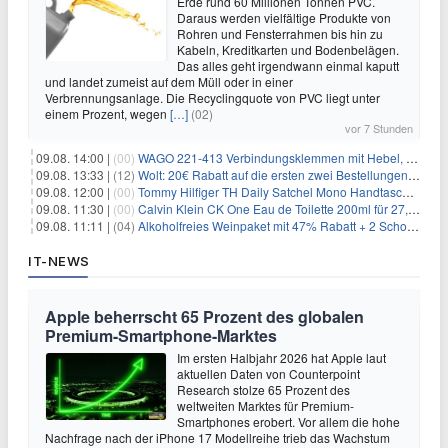
Erde rund 60 Millionen Tonnen PVC.
Daraus werden vielfältige Produkte von
Rohren und Fensterrahmen bis hin zu
Kabeln, Kreditkarten und Bodenbelägen.
Das alles geht irgendwann einmal kaputt
und landet zumeist auf dem Müll oder in einer
Verbrennungsanlage. Die Recyclingquote von PVC liegt unter
einem Prozent, wegen
[…]
(02)
vor 7 Stunden
09.08. 14:00 |
(00)
WAGO 221-413 Verbindungsklemmen mit Hebel, 50 Stück für 14,99€
09.08. 13:33 |
(12)
Wolt: 20€ Rabatt auf die ersten zwei Bestellungen für Neukunden
09.08. 12:00 |
(00)
Tommy Hilfiger TH Daily Satchel Mono Handtasche für 73,97€
09.08. 11:30 |
(00)
Calvin Klein CK One Eau de Toilette 200ml für 27,99€
09.08. 11:11 |
(04)
Alkoholfreies Weinpaket mit 47% Rabatt + 2 Schott Zwiesel Gläser GRATIS für 29,99€
IT-NEWS
Apple beherrscht 65 Prozent des globalen
Premium-Smartphone-Marktes
Im ersten Halbjahr 2026 hat Apple laut
aktuellen Daten von Counterpoint
Research stolze 65 Prozent des
weltweiten Marktes für Premium-
Smartphones erobert. Vor allem die hohe
Nachfrage nach der iPhone 17 Modellreihe trieb das Wachstum