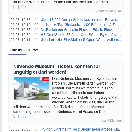
im Berichtszeitraum an. iPhone führt das Premium-Segment
[…]
(00)
Gestern um 13:02
09.08. 16:33 |
(00)
Über 13.000 Amiga-Spiele kostenlos im Browser spielen
09.08. 16:19 |
(05)
norisbank Top-Girokonto: 120€ Prämie + 4% Zinsen p.a. (6 Monate)
09.08. 15:37 |
(00)
Dr. Beckmann Gallseife Flecken-Bürste Fleckentferner 250 ml für 1,25€
09.08. 15:35 |
(00)
HP OmniStudio 27 All-in-One-PC mit Ryzen 5 und 1 TB SSD für 699€
09.08. 15:11 |
(00)
Ghost of Yotei PlayStation-5-Open-World-Actionspiel für 55,65€
GAMING-NEWS
Nintendo Museum: Tickets könnten für
ungültig erklärt werden!
Das Nintendo Museum von Kyoto hat ein
Problem. Die Eintrittskarten werden von
gekauft und teuer weiterverkauft. Dies
unterbindet Nintendo nun indem
weiterverkaufte Tickets für ungültig erklärt
werden. Aber nicht nur das, die Person
mit dem woanders gekauften Ticket kann für das Museum
dauerhaft gesperrt werden. Nintendo warnt Besucher Das
[…]
(00)
vor 4 Stunden
08.08. 20:36 |
(00)
Truxton Extreme im Test: Dieser neue Arcade-Klassiker verzeiht dir gar nichts