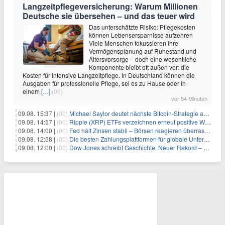
Langzeitpflegeversicherung: Warum Millionen
Deutsche sie übersehen – und das teuer wird
Das unterschätzte Risiko: Pflegekosten
können Lebensersparnisse aufzehren
Viele Menschen fokussieren ihre
Vermögensplanung auf Ruhestand und
Altersvorsorge – doch eine wesentliche
Komponente bleibt oft außen vor: die
Kosten für intensive Langzeitpflege. In Deutschland können die
Ausgaben für professionelle Pflege, sei es zu Hause oder in
einem
[…]
(00)
vor 54 Minuten
09.08. 15:37 |
(00)
Michael Saylor deutet nächste Bitcoin-Strategie an: Analysten erwarten weiteren Verkauf
09.08. 14:57 |
(00)
Ripple (XRP) ETFs verzeichnen erneut positive Woche, doch neue Bedenken tauchen auf
09.08. 14:00 |
(00)
Fed hält Zinsen stabil – Börsen reagieren überraschend volatil
09.08. 12:58 |
(00)
Die besten Zahlungsplattformen für globale Unternehmen im Jahr 2026
09.08. 12:00 |
(00)
Dow Jones schreibt Geschichte: Neuer Rekord – und Amazon knackt die nächste Billionen-Marke