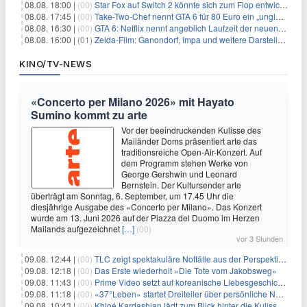
08.08. 18:00 |
(00)
Star Fox auf Switch 2 könnte sich zum Flop entwickeln
08.08. 17:45 |
(00)
Take-Two-Chef nennt GTA 6 für 80 Euro ein „unglaubliches Schnäppchen“
08.08. 16:30 |
(00)
GTA 6: Netflix nennt angeblich Laufzeit der neuen Gameplay-Präsentation
08.08. 16:00 |
(01)
Zelda-Film: Ganondorf, Impa und weitere Darsteller sollen feststehen
KINO/TV-NEWS
«Concerto per Milano 2026» mit Hayato
Sumino kommt zu arte
Vor der beeindruckenden Kulisse des
Mailänder Doms präsentiert arte das
traditionsreiche Open-Air-Konzert. Auf
dem Programm stehen Werke von
George Gershwin und Leonard
Bernstein. Der Kultursender arte
überträgt am Sonntag, 6. September, um 17.45 Uhr die
diesjährige Ausgabe des «Concerto per Milano». Das Konzert
wurde am 13. Juni 2026 auf der Piazza del Duomo im Herzen
Mailands aufgezeichnet
[…]
(00)
vor 3 Stunden
09.08. 12:44 |
(00)
TLC zeigt spektakuläre Notfälle aus der Perspektive der Patienten
09.08. 12:18 |
(00)
Das Erste wiederholt «Die Tote vom Jakobsweg»
09.08. 11:43 |
(00)
Prime Video setzt auf koreanische Liebesgeschichte
09.08. 11:18 |
(00)
«37°Leben» startet Dreiteiler über persönliche Neuanfänge
09.08. 10:43 |
(00)
Khloé Kardashian lädt zum Blick hinter die Kulissen ihres Freundeskreises