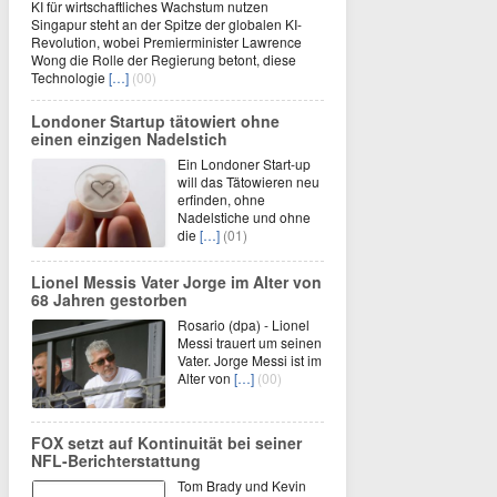
KI für wirtschaftliches Wachstum nutzen
Singapur steht an der Spitze der globalen KI-
Revolution, wobei Premierminister Lawrence
Wong die Rolle der Regierung betont, diese
Technologie
[…]
(00)
Londoner Startup tätowiert ohne
einen einzigen Nadelstich
Ein Londoner Start-up
will das Tätowieren neu
erfinden, ohne
Nadelstiche und ohne
die
[…]
(01)
Lionel Messis Vater Jorge im Alter von
68 Jahren gestorben
Rosario (dpa) - Lionel
Messi trauert um seinen
Vater. Jorge Messi ist im
Alter von
[…]
(00)
FOX setzt auf Kontinuität bei seiner
NFL-Berichterstattung
Tom Brady und Kevin