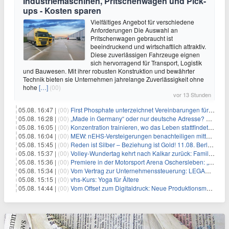
Industriemaschinen, Pritschenwagen und Pick-
ups - Kosten sparen
Vielfältiges Angebot für verschiedene
Anforderungen Die Auswahl an
Pritschenwagen gebraucht ist
beeindruckend und wirtschaftlich attraktiv.
Diese zuverlässigen Fahrzeuge eignen
sich hervorragend für Transport, Logistik
und Bauwesen. Mit ihrer robusten Konstruktion und bewährter
Technik bieten sie Unternehmen jahrelange Zuverlässigkeit ohne
hohe
[…]
(00)
vor 13 Stunden
05.08. 16:47 |
(00)
First Phosphate unterzeichnet Vereinbarungen für nicht zu refundierende Zuwendungen in Höhe von 4,84 Mio. $ von der kanadischen Regierung für Straßeninfrastruktur und Stromübertragungsleitungen
05.08. 16:28 |
(00)
„Made in Germany“ oder nur deutsche Adresse? So erkennen Sie, wo Ihre Leiterplatten wirklich gefertigt werden
05.08. 16:05 |
(00)
Konzentration trainieren, wo das Leben stattfindet: Mobile EEG-Technologie bringt Neurofeedback in den Alltag
05.08. 16:04 |
(00)
MEW: nEHS-Versteigerungen benachteiligen mittelständische Unternehmen
05.08. 15:45 |
(00)
Reden ist Silber – Beziehung ist Gold! 11.08. Berlin – 18:30 Uhr
05.08. 15:37 |
(00)
Volley-Wundertag kehrt nach Kalkar zurück: Familien-Event verbindet Sport und Freizeitpark-Erlebnis
05.08. 15:36 |
(00)
Premiere in der Motorsport Arena Oschersleben: „Tage des Donners – die Börde bebt“ feiert ostdeutsche Fahrzeugkultur
05.08. 15:34 |
(00)
Vom Vertrag zur Unternehmenssteuerung: LEGANTA® stellt neues NIS2-Scoremodell für die Bewertung kritischer Verträge vor
05.08. 15:15 |
(00)
vhs-Kurs: Yoga für Ältere
05.08. 14:44 |
(00)
Vom Offset zum Digitaldruck: Neue Produktionsmodelle für eine Branche im Wandel