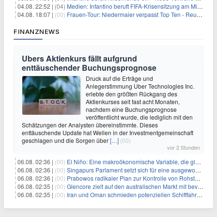
04.08. 22:52 |
(04)
Medien: Infantino beruft FIFA-Krisensitzung am Mittwoch ein
04.08. 18:07 |
(00)
Frauen-Tour: Niedermaier verpasst Top Ten - Reusser siegt
FINANZNEWS
Ubers Aktienkurs fällt aufgrund
enttäuschender Buchungsprognose
Druck auf die Erträge und
Anlegerstimmung Uber Technologies Inc.
erlebte den größten Rückgang des
Aktienkurses seit fast acht Monaten,
nachdem eine Buchungsprognose
veröffentlicht wurde, die lediglich mit den
Schätzungen der Analysten übereinstimmte. Dieses
enttäuschende Update hat Wellen in der Investmentgemeinschaft
geschlagen und die Sorgen über
[…]
(00)
vor 2 Stunden
06.08. 02:36 |
(00)
El Niño: Eine makroökonomische Variable, die globale Wirtschaftslandschaften umgestaltet
06.08. 02:36 |
(00)
Singapurs Parlament setzt sich für eine ausgewogene wirtschaftliche Zukunft ein
06.08. 02:36 |
(00)
Prabowos radikaler Plan zur Kontrolle von Rohstoffexporten steht vor konkurrierenden Visionen
06.08. 02:35 |
(00)
Glencore zielt auf den australischen Markt mit bevorstehendem Sekundärlisting
06.08. 02:35 |
(00)
Iran und Oman schmieden potenziellen Schifffahrtsvertrag im Hormuskanal