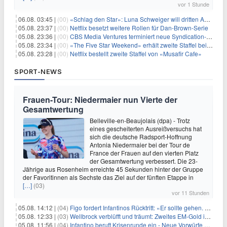
vor 1 Stunde
06.08. 03:45 |
(00)
«Schlag den Star»: Luna Schweiger will dritten Anlauf nutzen
05.08. 23:37 |
(00)
Netflix besetzt weitere Rollen für Dan-Brown-Serie
05.08. 23:36 |
(00)
CBS Media Ventures terminiert neue Syndication-Formate
05.08. 23:34 |
(00)
«The Five Star Weekend» erhält zweite Staffel bei Peacock
05.08. 23:28 |
(00)
Netflix bestellt zweite Staffel von «Musafir Cafe»
SPORT-NEWS
Frauen-Tour: Niedermaier nun Vierte der
Gesamtwertung
Belleville-en-Beaujolais (dpa) - Trotz
eines gescheiterten Ausreißversuchs hat
sich die deutsche Radsport-Hoffnung
Antonia Niedermaier bei der Tour de
France der Frauen auf den vierten Platz
der Gesamtwertung verbessert. Die 23-
Jährige aus Rosenheim erreichte 45 Sekunden hinter der Gruppe
der Favoritinnen als Sechste das Ziel auf der fünften Etappe in
[…]
(03)
vor 11 Stunden
05.08. 14:12 |
(04)
Figo fordert Infantinos Rücktritt: «Er sollte gehen. Jetzt»
05.08. 12:33 |
(03)
Wellbrock verblüfft und träumt: Zweites EM-Gold in Paris
05.08. 11:56 |
(04)
Infantino beruft Krisenrunde ein - Neue Vorwürfe gegen FIFA