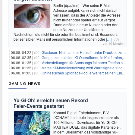
Berlin (dpa/tmn) - Wer seine E-Mail-
Adresse aufgibt, kann sich nicht darauf
verlassen, dass der Anbieter die Adresse
nicht früher oder später erneut vergibt.
Dann erhält die neue Nutzerin oder der
neue Nutzer unter Umständen
Nachrichten, die nicht für sie oder ihn bestimmt sind. Besonders
bei sensiblen Mails mit persönlichen Informationen oder
[…]
(00)
vor 40 Minuten
06.08. 04:22 |
(00)
Glasfaser: Nicht an der Haustür unter Druck setzen lassen
06.08. 02:35 |
(00)
Google zentralisiert KI-Operationen in Kalifornien, um Rivale Anthropic und OpenAI zu überholen
06.08. 01:35 |
(00)
Vorbestellungen für Samsungs faltbares Telefon steigen um 30 % in einem wettbewerbsintensiven Markt
06.08. 01:35 |
(00)
Metas KI-Modellverletzung wirft Warnsignale für die Technologieaufsicht auf
06.08. 01:05 |
(00)
Chinesisches Spionage-Tool erweitert seinen Einfluss auf 13 Länder und weckt Sicherheitsbedenken
GAMING-NEWS
Yu‑Gi‑Oh! erreicht neuen Rekord –
Feier‑Events gestartet
Konami Digital Entertainment, B.V.
(KONAMI) hat heute insgesamt mehr als
100 Millionen Downloads für Yu-Gi-Oh!
MASTER DUEL, das digitale Kartenspiel,
in dem Duellanten das vollständige Yu-