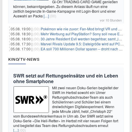
Gi-Oh! TRADING CARD GAME genießen
können, bekanntgegeben. Zu diesem Anlass läuft nun eine
zeitlich begrenzte In-Game-Kampagne mit Login-Boni und einer
Auswahl an Packs
[…]
(00)
vor 10 Stunden
05.08. 19:00 |
(00)
Pokémon wie nie zuvor: Fan-Mod bringt VR und Ego-Perspektive nach Kanto
05.08. 18:30 |
(00)
Mehr Werbung auf PlayStation? Sony soll neue Einnahmequellen prüfen
05.08. 18:00 |
(00)
30 Jahre Resident Evil werden begehbar, samt „lebensgroßem Leon“
05.08. 17:30 |
(00)
Marvel Rivals Update 9.5: Dateigröße wird auf PC und Konsolen deutlich reduziert
05.08. 17:00 |
(00)
EA soll 700 Millionen Dollar sparen – droht nach der Übernahme die nächste Entlassungswelle?
KINO/TV-NEWS
SWR setzt auf Rettungseinsätze und ein Leben
ohne Smartphone
Mit zwei neuen Doku-Serien begleitet der
SWR im Herbst sowohl ein Ulmer
Rettungshubschrauber-Team als auch
Schülerinnen und Schüler bei einem
dreiwöchigen Digitalexperiment. Wenn
jede Minute zählt, hebt „Christoph 22“
vom Bundeswehrkrankenhaus in Ulm ab. Der SWR setzt seine
Doku-Serie «Die Heli-Retter» im Herbst mit vier neuen Folgen fort
und begleitet das Team des Rettungshubschraubers erneut
[…]
(00)