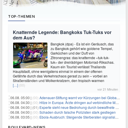
TOP-THEMEN
Knatternde Legende: Bangkoks Tuk-Tuks vor
dem Aus?
Bangkok (dpa) - Es ist ein Geräusch, das
zu Bangkok gehört wie goldene Tempel,
Garküchen und der Duft von
Zitronengras: das knatternde «tuk-tuk-
tuk» der dreirädrigen Motorrad-Rikschas.
Kaum ein Tourist verlässt Thailands
Hauptstadt, ohne wenigstens einmal in einem der offenen
Gefährte durch das Verkehrschaos gerast zu sein – vorbei an
Straßenständen und Wolkenkratzern, den tropisch-warmen
[…]
(00)
vor 21 Minuten
06.08. 05:00 |
(00)
Adenauer-Stiftung warnt vor Kürzungen bei Globaler Gesundheit
06.08. 04:30 |
(00)
Hitze in Europa: Ärzte dringen auf verbindliche Maßnahmen
06.08. 04:00 |
(01)
Experte sieht neue Bedrohung durch bewaffnete Drohnen
06.08. 04:00 |
(00)
Schaden durch falsche Polizisten stark gestiegen
06.08. 03:05 |
(00)
Ebola-Ausbruch: Steigende Sterberaten signalisieren dringenden Bedarf an verbesserter Gesundheitsinfrastruktur
BOULEVARD-NEWS