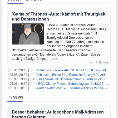
'Game of Thrones'-Autor kämpft mit Traurigkeit
und Depressionen
(BANG) - 'Game of Thrones'-Autor
George R. R. Martin hat eingeräumt, dass
er nach einem "stressigen Jahr" mit
Traurigkeit und Depressionen zu
kämpfen hat. Der 77-Jährige machte die
persönlichen Angaben in einem
Blogbeitrag auf seiner Website. Darin beschreibt er die
vergangenen zwölf Monate als "überwältigend". Zwar habe es
auch "großartige Dinge,
[…]
(00)
vor 12 Stunden
05.08. 20:40 |
(00)
Kölner Zoo Tageskarte mit Rabatt für 18,49€ statt 29,50€ – einlösbar bis Dezember
05.08. 20:33 |
(00)
Schiesser: Bis zu 50% Rabatt im Sale (~600 Artikel zur Auswahl)
05.08. 19:47 |
(01)
Bali Therme inkl. Übernachtung & Frühstück im Premium Hotel (Bad Oeynhausen) ab 89€ p.P.
05.08. 19:30 |
(00)
LEGO Disney Ferkels Geburtstagsspaß (43305) für 29,10€
05.08. 18:30 |
(00)
deuter Waldfuchs 14 Kinderrucksack für 29,99€ – Amber-maple
IT-NEWS
Besser behalten: Aufgegebene Mail-Adressen
bergen Gefahren