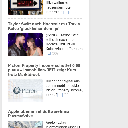
Hitzewellen mit
Tausenden Toten
fordern die
[…]
(00)
Taylor Swift nach Hochzeit mit Travis
Kelce 'glücklicher denn je'
(BANG) - Taylor Swift
soll sich nach ihrer
Hochzeit mit Travis
Kelce wie eine "rundum
[…]
(00)
Picton Property Income schüttet 0,69
p aus – Immobilien-REIT zeigt Kurs
trotz Marktdruck
Dividendensignal aus
dem Immobiliensektor
Picton Property Income,
der auf
[…]
(00)
Apple übernimmt Softwarefirma
PlasmaSolve
Apple hat laut
Informationen einer EU-