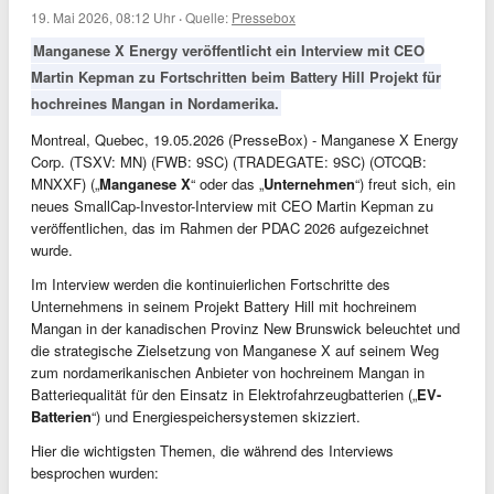
19. Mai 2026, 08:12 Uhr
·
Quelle:
Pressebox
Manganese X Energy veröffentlicht ein Interview mit CEO
Martin Kepman zu Fortschritten beim Battery Hill Projekt für
hochreines Mangan in Nordamerika.
Montreal, Quebec, 19.05.2026 (PresseBox) - Manganese X Energy
Corp. (TSXV: MN) (FWB: 9SC) (TRADEGATE: 9SC) (OTCQB:
MNXXF) („
Manganese X
“ oder das „
Unternehmen
“) freut sich, ein
neues SmallCap-Investor-Interview mit CEO Martin Kepman zu
veröffentlichen, das im Rahmen der PDAC 2026 aufgezeichnet
wurde.
Im Interview werden die kontinuierlichen Fortschritte des
Unternehmens in seinem Projekt Battery Hill mit hochreinem
Mangan in der kanadischen Provinz New Brunswick beleuchtet und
die strategische Zielsetzung von Manganese X auf seinem Weg
zum nordamerikanischen Anbieter von hochreinem Mangan in
Batteriequalität für den Einsatz in Elektrofahrzeugbatterien („
EV-
Batterien
“) und Energiespeichersystemen skizziert.
Hier die wichtigsten Themen, die während des Interviews
besprochen wurden: