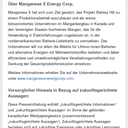
Über Manganese X Energy Corp.
Manganese X hat sich zum Ziel gesetzt, das Projekt Battery Hill zu
einem Produktionsbetrieb auszubauen und als erstes
börsennotiertes Unternehmen im Manganbergbau in Kanada und
den Vereinigten Staaten hochreines Mangan, das für die
Verwendung in Elektrofahrzeugen zugelassen ist, in der
nordamerikanischen Batterie-Lieferkette zu vermarkten. Das
Unternehmen will vor allem die Märkte für Lithium-Ionen-Batterien
und alternative Energien mit Mehrwertrohstoffen beliefern und dabei
effizientere und umweltverträglichere Verarbeitungsmethoden zur
Senkung der Gesamtproduktionskosten einsetzen.
Weitere Informationen erhalten Sie auf der Unternehmenswebseite
unter
www.manganesexenergycorp.com
.
Vorsorglicher Hinweis in Bezug auf zukunftsgerichtete
Aussagen:
Diese Pressemitteilung enthält „zukunftsgerichtete Informationen“
und „zukunftsgerichtete Aussagen“ im Sinne der geltenden
kanadischen Wertpapiergesetze (zusammenfassend
„zukunftsgerichtete Aussagen“). Zukunftsgerichtete Aussagen
beziehen sich auf zukünftige Ereignisse oder zukünftige Leistungen